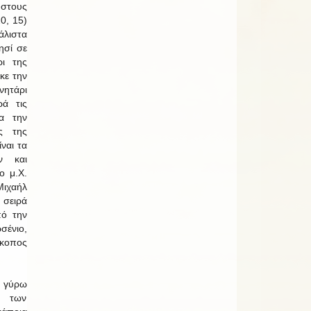
στους
0, 15)
λιστα
ησί σε
ι της
κε την
ητάρι
ρά τις
α την
ας της
ίναι τα
ν και
ο μ.Χ.
ιχαήλ
 σειρά
πό την
ένιο,
σκοπος
ν γύρω
ή των