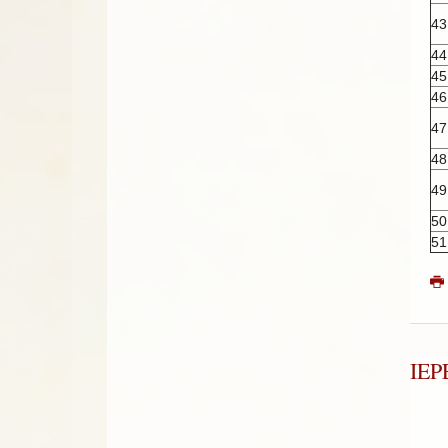
43
44
45
46
47
48
49
50
51
ΙΕ