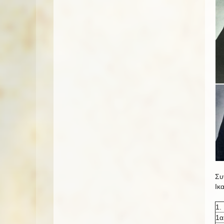
Συ
Ικ
1.
1α