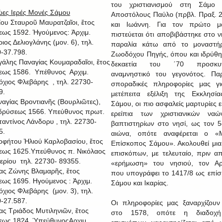
του χριστιανισμού στη Σάμο 
ες Ιερές Μονές Σάμου
Αποστόλους Παύλο (πρβλ. Πραξ. 2
μίου Σταυροῦ Μαυρατζαῖοι, ἔτος
και Ιωάννη. Για τον πρώτο μά
εως 1592. Ἡγούμενος: Ἀρχιμ.
πιστεύεται ότι αποβιβάστηκε στο ν
ιος Δελιογλάνης (μον. 6), τηλ.
παραλία κάτω από το μοναστήρ
-37.798.
Ζωοδόχου Πηγής, όπου και ιδρύθη
γάλης Παναγίας Κουμαραδαῖοι, ἔτος
δεκαετία του ΄70 προσκυν
εως 1586. Υπέθυνος Αρχιμ.
αναμνηστικό του γεγονότος. Πα
όχιος Φλεβάρης , τηλ. 22730-
σποραδικές πληροφορίες μας γι
9.
μετέπειτα εξέλιξη της Εκκλησί
ναγίας Βροντιανῆς (Βουρλιῶτες),
Σάμου, οι πιο ασφαλείς μαρτυρίες ε
ἱδρύσεως 1566. Υπεύθυνος πρωτ.
ερείπια των χριστιανικών ναώ
αντίνος Λάνδορυ , τηλ. 22730-
βαπτιστηρίων στο νησί, ως τον 5
5.
αιώνα, οπότε αναφέρεται ο «Μ
οφήτου Ἠλιού Καρλοβασίου, ἔτος
Επίσκοπος Σάμου». Ακολουθεί μια
εως 1625.Υπεύθυνος π. Νικόλαος
επισκόπων, με τελευταίο, πριν α
ερίου τηλ. 22730- 89355.
«ερήμωση» του νησιού, τον Αρσ
ίας Ζώνης Βλαμαρῆς, ἔτος
που υπογράφει το 1417/8 ως επί
εως 1695. Ηγούμενος : Ἀρχιμ.
Σάμου και Ικαρίας.
όχιος Φλεβάρης (μον. 3), τηλ.
-27.587.
Οι πληροφορίες μας ξαναρχίζου
ίας Τριάδος Μυτιληνιῶν, ἔτος
στο 1578, οπότε η διαδοχ
εως 1824. ὙπεύθυνοςΑρχιμ.