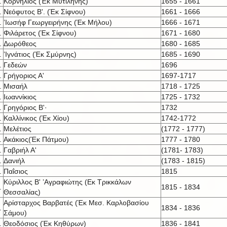
.
Κορνήλιος (Έκ Μυτιλήνης)
1655 - 1661
.
Νεόφυτος Β'. (Έκ Σίφνου)
1661 - 1666
.
’Ιωσήφ Γεωργειρήνης (Έκ Μήλου)
1666 - 1671
.
Φιλάρετος (Έκ Σίφνου)
1671 - 1680
.
Δωρόθεος
1680 - 1685
.
’Ιγνάτιος (Έκ Σμύρνης)
1685 - 1690
.
Γεδεών
1696
.
Γρήγοριος Α'
1697-1717
.
Μισαήλ
1718 - 1725
.
Ιωαννίκιος
1725 - 1732
.
Γρηγόριος Β'·
1732
.
Καλλίνικος (Έκ Χίου)
1742-1772
.
Μελέτιος
(1772 - 1777)
.
Ακάκιος(Έκ Πάτμου)
1777 - 1780
.
Γαβριήλ Α'
(1781- 1783)
.
Δανιήλ
(1783 - 1815)
.
Παΐσιος
1815
Κύριλλος Β' ’Αγραφιώτης (Εκ Τρικκάλων
.
1815 - 1834
Θεσσαλίας)
Αρίσταρχος Βαρβατές (Έκ Μεσ. Καρλοβασίου
.
1834 - 1836
Σάμου)
.
Θεοδόσιος (Έκ Κηθύρων)
1836 - 1841