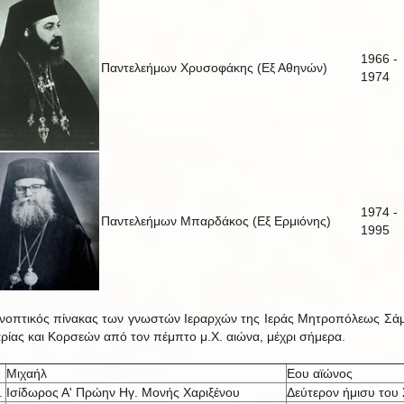
1966 -
Παντελεήμων Χρυσοφάκης (Εξ Αθηνών)
1974
1974 -
Παντελεήμων Μπαρδάκος (Εξ Ερμιόνης)
1995
νοπτικός πίνακας των γνωστών Ιεραρχών της Ιεράς Μητροπόλεως Σά
αρίας και Κορσεών από τον πέμπτο μ.Χ. αιώνα, μέχρι σήμερα.
Μιχαήλ
Εου αϊώνος
.
Ισίδωρος Α' Πρώην Ηγ. Μονής Χαριξένου
Δεύτερον ήμισυ του 