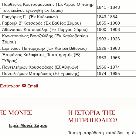
Παρθένιος Κουτσομανώλης (Έκ Λέρου Ο πατήρ
.
1841 - 1843
του, έκεΐνος έγεννήθη Εν Σάμω)
.
Γρηγόριος Γ'. (Έκ Κυδωνιων)
1843-1854
.
Γαβριήλ Β' Κατσαρός (Έκ Βαθέος Σάμου)
1855 - 1900
.
Αθανάσιος Καπουράλης (Έκ Πύργου Σάμου)
1900 - 1903
Κωνσταντίνος Βοντζαλίδης (Έκ Καρλοβασίου
.
1903 - 1926
Σάμου)
.
Ειρηναίος Παπαμιχαήλ (Έκ Κατιρλι Βιθυνίας)
1926 - 1963
Έπιφάνιος Καλαφάτης, Τοποτηρητής (Εξ
.
1963 - 1966
'Ύδρας)
.
Παντελεήμων Χρυσοφάκης (Εξ Αθηνών)
1966 - 1974
.
Παντελεήμων Μπαρδάκος (Εξ Ερμιόνης)
1974 - 1995
Εκτύπωση
Email
ΡΕΣ ΜΟΝΕΣ
Η ΙΣΤΟΡΙΑ ΤΗΣ
ΜΗΤΡΟΠΟΛΕΩΣ
Ιερές Μονές Σάμου
Τοπική παράδοση αποδίδει τη δ