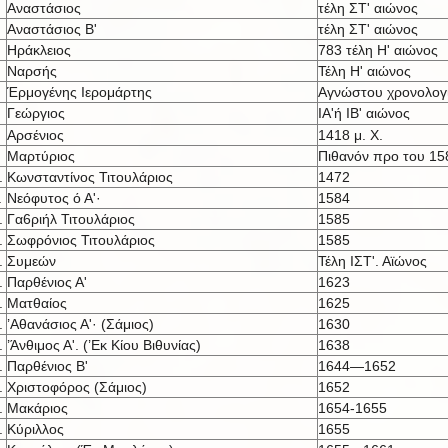
Αναστάσιος
τέλη ΣΤ' αιώνος
Αναστάσιος Β'
τέλη ΣΤ' αιώνος
Ηράκλειος
783 τέλη Η' αιώνος
Ναρσής
Τέλη Η' αιώνος
Έρμογένης Ιερομάρτης
Αγνώστου χρονολογ
Γεώργιος
ΙΑ'ή IB' αι
ώνος
Αρσένιος
1418 μ. X.
Μαρτύριος
Πιθανόν προ του 15
.
Κωνσταντίνος Τιτουλάριος
1472
.
Νεόφυτος ό Α'·
1584
.
Γα6ριήλ Τιτουλάριος
1585
.
Σωφρόνιος Τιτουλάριος
1585
.
Συμεών
Τέλη ΙΣΤ'. Αϊώνος
.
Παρθένιος Α'
1623
.
Ματθαίος
1625
.
’Αθανάσιος Α'· (Σάμιος)
1630
.
’Άνθιμος Α'. (’Εκ Κίου Βιθυνίας)
1638
.
Παρθένιος Β'
1644—1652
.
Χριστοφόρος (Σάμιος)
1652
.
Μακάριος
1654-1655
.
Κύριλλος
1655