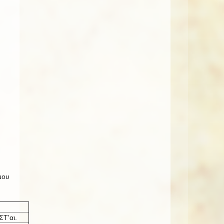
μου
ΣΤ'αι.