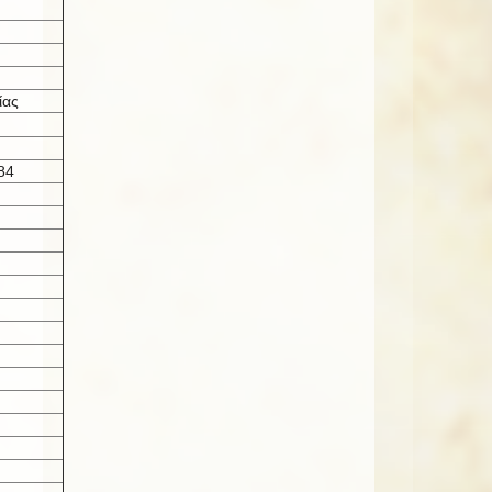
ίας
84