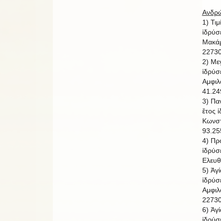
Ανδρώ
1) Τι
ἱδρύσ
Μακάρ
22730
2) Με
ἱδρύσ
Αμφιλ
41.24
3) Πα
ἔτος 
Κωνστ
93.25
4) Πρ
ἱδρύσ
Ελευθ
5) Ἁγ
ἱδρύσ
Αμφιλ
22730
6) Ἁγ
ἱδρύσ