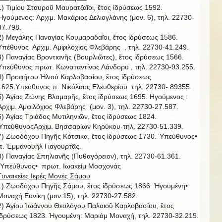
1) Τιμίου Σταυροῦ Μαυρατζαῖοι, ἔτος ἱδρύσεως 1592.
Ἡγούμενος: Ἀρχιμ. Μακάριος Δελιογλάνης (μον. 6), τηλ. 22730-
37.798.
2) Μεγάλης Παναγίας Κουμαραδαῖοι, ἔτος ἱδρύσεως 1586.
Υπέθυνος Αρχιμ. Αμφιλόχιος Φλεβάρης , τηλ. 22730-41.249.
3) Παναγίας Βροντιανῆς (Βουρλιῶτες), ἔτος ἱδρύσεως 1566.
Υπεύθυνος πρωτ. Κωνσταντίνος Λάνδορυ , τηλ. 22730-93.255.
4) Προφήτου Ἠλιού Καρλοβασίου, ἔτος ἱδρύσεως
1625.Υπεύθυνος π. Νικόλαος Ελευθερίου τηλ. 22730- 89355.
5) Ἁγίας Ζώνης Βλαμαρῆς, ἔτος ἱδρύσεως 1695. Ηγούμενος :
Ἀρχιμ. Αμφιλόχιος Φλεβάρης (μον. 3), τηλ. 22730-27.587.
6) Ἁγίας Τριάδος Μυτιληνιῶν, ἔτος ἱδρύσεως 1824.
ὙπεύθυνοςΑρχιμ. Βησσαρίων Κηρύκου-τηλ. 22730-51.339.
7) Ζωοδόχου Πηγῆς Κότσικα, ἔτος ἱδρύσεως 1730. Ὑπεύθυνος•
π. Ἐμμανουήλ Γιαγουρτᾶς.
8) Παναγίας Σπηλιανῆς (Πυθαγόρειον), τηλ. 22730-61.361.
῾Υπεύθυνος• πρωτ. Ιωακείμ Μοσχονάς
Γυναικείες Ιερές Μονές Σάμου
1) Ζωοδόχου Πηγῆς Σάμου, ἔτος ἱδρύσεως 1866. Ἡγουμένη•
Μοναχή Ευνίκη (μον.15), τηλ. 22730-27.582.
2) Ἁγίου Ἰωάννου Θεολόγου Παλαιοῦ Καρλοβασίου, ἔτος
ἱδρύσεως 1823. Ἡγουμένη: Μαριάμ Μοναχή, τηλ. 22730-32.219.