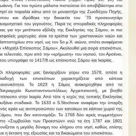
Ιωάννη. Για τον πρώτο μάλιστα πιστεύεται ότι αποβιβάστηκε στο
νησί σε παραλία κάτω από το μοναστήρι της Ζωοδόχου Πηγής,
όπου και ιδρύθηκε την δεκαετία του ΄70 προσκυνητάρι
αναμνηστικό του γεγονότος. Παρά τις σποραδικές πληροφορίες
μας για την μετέπειτα εξέλιξη της Εκκλησίας της Σάμου, οι πιο
ασφαλείς μαρτυρίες είναι τα ερείπια των χριστιανικών ναών και
βαπτιστηρίων στο νησί, ως τον 5ο μ.Χ. αιώνα, οπότε αναφέρεται
ο «Μιχαήλ Επίσκοπος Σάμου». Ακολουθεί μια σειρά επισκόπων,
με τελευταίο, πριν από την «ερήμωση» του νησιού, τον Αρσένιο,
που υπογράφει το 1417/8 ως επίσκοπος Σάμου και Ικαρίας.
Οι πληροφορίες μας ξαναρχίζουν γύρω στο 1578, οπότε η
διαδοχή των επισκόπων χαρακτηρίζεται από κάποια
κανονικότητα. Το 1623 η Σάμος ανακηρύχθηκε από το
Πατριαρχείο Κωνσταντινουπόλεως Αρχιεπισκοπή, με βοηθό
επίσκοπο στην Ικαρία. Από τότε η ισχύς της τοπικής Εκκλησίας
αυξάνει σταδιακά. Το 1633 ο S.Stochove αναφέρει την ύπαρξη
ενός ιερέα ως αντιπροσώπου των κατοίκων σε κάποιο χωριό της
Σάμου, που δεν κατονομάζει. Το 1768 δύο ιερείς συμμετέχουν
στο «Συμβούλιο των Προεστών» ενώ τα έτη 1787 και 1801
τονίζεται η μεγάλη δύναμη του κλήρου στο νησί, καθώς επίσης
και η έκταση της εξουσίας και τα δικαιώματα του επισκόπου.