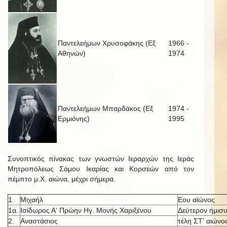
Παντελεήμων Χρυσοφάκης (Εξ
1966 -
Αθηνών)
1974
Παντελεήμων Μπαρδάκος (Εξ
1974 -
Ερμιόνης)
1995
Συνοπτικός πίνακας των γνωστών Ιεραρχών της Ιεράς
Μητροπόλεως Σάμου Ικαρίας και Κορσεών από τον
πέμπτο μ.Χ. αιώνα, μέχρι σήμερα.
1.
Μιχαήλ
Εου αϊώνος
1α.
Ισίδωρος Α' Πρώην Ηγ. Μονής Χαριξένου
Δεύτερον ήμισυ
2.
Αναστάσιος
τέλη ΣΤ' αιώνο