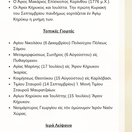
Ο Άγιος Μακάριος Επίσκοπος Κορίνθου (1776 μ.Χ.).
Οι Άγιοι Κήρυκος και Ιουλίττα. Την πρώτη Κυριακή
του Σεπτεμβρίου πανδήμως εορτάζεται ἐν Ἁγίῳ
Κηρύκῳ η μνήμη των.
Τοπικές Γιορτές
Αγίου Νικολάου (6 Δεκεμβρίου) Πολιούχου Πόλεως
Σάμου.
Μεταμορφώσεως Σωτῆρος (6 Αὐγούστου) εἰς
Πυθαγόρειον.
Αγίας Μαρίνης (17 Ἰουλίου) εἰς Ἅγιον Κήρυκον
Ἰκαρίας.
Κοιμήσεως Θεοτόκου (15 Αὐγούστου) εἰς Καρλόβασι.
Τιμίου Σταυροῦ (14 Σεπτεμβρίου) Ἱ. Μονή Τιμίου
Σταυροῦ Μαυρατζαίων.
Αγίων Κηρύκου και Ἰουλίττης (15 Ἰουλίου) Ἅγιον
Κήρυκον.
Νεομάρτυρος Γεωργίου εἰς τόν ὁμώνυμον Ἱερόν Ναόν
Χώρας.
Ιερά Λείψανα