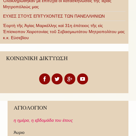
Ὁλοκληρώθηκαν μὲ ἐπιτυχία οἱ κατασκηνώσεις τῆς Ἱερᾶς
Μητροπόλεώς μας
ΕΥΧΕΣ ΣΤΟΥΣ ΕΠΙΤΥΧΟΝΤΕΣ ΤΩΝ ΠΑΝΕΛΛΗΝΙΩΝ
Ἑορτὴ τῆς Ἁγίας Μαρκέλλης καὶ 31η ἐπέτειος τῆς εἰς
Ἐπίσκοπον Χειροτονίας τοῦ Σεβασμιωτάτου Μητροπολίτου μας
κ.κ. Εὐσεβίου
ΚΟΙΝΩΝΙΚΗ ΔΙΚΤΥΩΣΗ
ΑΓΙΟΛΟΓΙΟΝ
η ημέρα,
η εβδομάδα του έτους
Άυριο