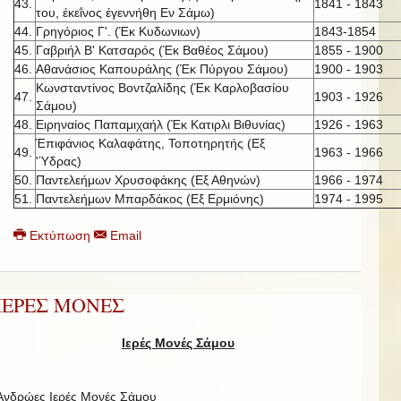
43.
1841 - 1843
του, έκεΐνος έγεννήθη Εν Σάμω)
44.
Γρηγόριος Γ'. (Έκ Κυδωνιων)
1843-1854
45.
Γαβριήλ Β' Κατσαρός (Έκ Βαθέος Σάμου)
1855 - 1900
46.
Αθανάσιος Καπουράλης (Έκ Πύργου Σάμου)
1900 - 1903
Κωνσταντίνος Βοντζαλίδης (Έκ Καρλοβασίου
47.
1903 - 1926
Σάμου)
48.
Ειρηναίος Παπαμιχαήλ (Έκ Κατιρλι Βιθυνίας)
1926 - 1963
Έπιφάνιος Καλαφάτης, Τοποτηρητής (Εξ
49.
1963 - 1966
'Ύδρας)
50.
Παντελεήμων Χρυσοφάκης (Εξ Αθηνών)
1966 - 1974
51.
Παντελεήμων Μπαρδάκος (Εξ Ερμιόνης)
1974 - 1995
Εκτύπωση
Email
ΙΕΡΕΣ ΜΟΝΕΣ
Ιερές Μονές Σάμου
Ανδρώες Ιερές Μονές Σάμου