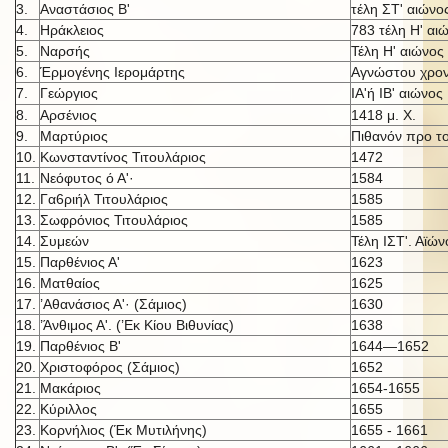
3.
Αναστάσιος Β'
τέλη ΣΤ' αιώνο
4.
Ηράκλειος
783 τέλη Η' αι
5.
Ναρσής
Τέλη Η' αιώνος
6.
Έρμογένης Ιερομάρτης
Αγνώστου χρον
7.
Γεώργιος
ΙΑ'ή IB' αι
ώνος
8.
Αρσένιος
1418 μ. X.
9.
Μαρτύριος
Πιθανόν προ τ
10.
Κωνσταντίνος Τιτουλάριος
1472
11.
Νεόφυτος ό Α'·
1584
12.
Γα6ριήλ Τιτουλάριος
1585
13.
Σωφρόνιος Τιτουλάριος
1585
14.
Συμεών
Τέλη ΙΣΤ'. Αϊών
15.
Παρθένιος Α'
1623
16.
Ματθαίος
1625
17.
’Αθανάσιος Α'· (Σάμιος)
1630
18.
’Άνθιμος Α'. (’Εκ Κίου Βιθυνίας)
1638
19.
Παρθένιος Β'
1644—1652
20.
Χριστοφόρος (Σάμιος)
1652
21.
Μακάριος
1654-1655
22.
Κύριλλος
1655
23.
Κορνήλιος (Έκ Μυτιλήνης)
1655 - 1661