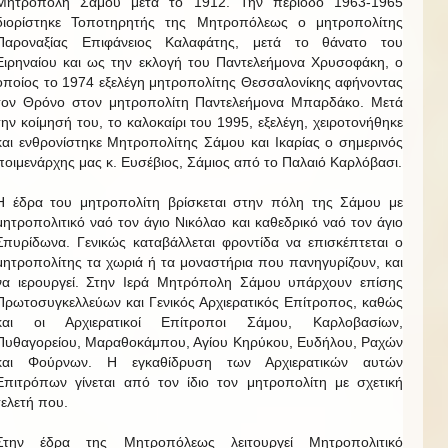
Μητρόπολη Σάμου μετά το 1912. Την περίοδο 1963-1965
διορίστηκε Τοποτηρητής της Μητροπόλεως ο μητροπολίτης
Παροναξίας Επιφάνειος Καλαφάτης, μετά το θάνατο του
Ειρηναίου και ως την εκλογή του Παντελεήμονα Χρυσοφάκη, ο
οποίος το 1974 εξελέγη μητροπολίτης Θεσσαλονίκης αφήνοντας
τον Θρόνο στον μητροπολίτη Παντελεήμονα Μπαρδάκο. Μετά
την κοίμησή του, το καλοκαίρι του 1995, εξελέγη, χειροτονήθηκε
και ενθρονίστηκε Μητροπολίτης Σάμου και Ικαρίας ο σημερινός
ποιμενάρχης μας κ. Ευσέβιος, Σάμιος από το Παλαιό Καρλόβασι.
Η έδρα του μητροπολίτη βρίσκεται στην πόλη της Σάμου με
μητροπολιτικό ναό τον άγιο Νικόλαο και καθεδρικό ναό τον άγιο
Σπυρίδωνα. Γενικώς καταβάλλεται φροντίδα να επισκέπτεται ο
μητροπολίτης τα χωριά ή τα μοναστήρια που πανηγυρίζουν, και
να ιερουργεί. Στην Ιερά Μητρόπολη Σάμου υπάρχουν επίσης
Πρωτοσυγκελλεύων και Γενικός Αρχιερατικός Επίτροπος, καθώς
και οι Αρχιερατικοί Επίτροποι Σάμου, Καρλοβασίων,
Πυθαγορείου, Μαραθοκάμπου, Αγίου Κηρύκου, Ευδήλου, Ραχών
και Φούρνων. Η εγκαθίδρυση των Αρχιερατικών αυτών
Επιτρόπων γίνεται από τον ίδιο τον μητροπολίτη με σχετική
τελετή που.
Στην έδρα της Μητροπόλεως λειτουργεί Μητροπολιτικό