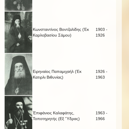
Κωνσταντίνος Βοντζαλίδης (Έκ
1903 -
Καρλοβασίου Σάμου)
1926
Ειρηναίος Παπαμιχαήλ (Έκ
1926 -
Κατιρλι Βιθυνίας)
1963
Έπιφάνιος Καλαφάτης,
1963 -
Τοποτηρητής (Εξ 'Ύδρας)
1966