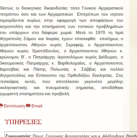
Πάντως οι διοικητικές δικαιοδοσίες τόσο Γενικού Αρχιερατικού
επιτρόπου όσο και των Αρχιερατικών Επιτρόπων του νησιού
περιορίζονται κυρίως στην εφαρμογή των αποφάσεων του
μητροπολίτη και την επισήμανση των τοπικών προβλημάτων
που υπάρχουν στα διάφορα χωριά. Μετά το 1970 τη Ιερά
Μητρόπολη Σάμου και Ικαρίας έχουν επισκεφθεί επισήμως ο
Αρχιεπίσκοπος Αθηνών κυρός Σεραφείμ, ο Αρχιεπίσκοπος
Αθηνών κυρός Χριστόδουλος, ο Αρχιεπίσκοπος Αθηνών κ.
Ιερώνυμος Β΄, ο Πατριάρχης Ιεροσολύμων κυρός Διόδωρος, ο
Οικουμενικός Πατριάρχης κ. Βαρθολομαίος, ο Αρχιεπίσκοπος
Βαρσοβίας και Πάσης Πολωνίας κ. Σάββας και πολλοί
Μητροπολίτες και Επίσκοποι της Ορθοδόξου Εκκλησίας. Στις
επισκέψεις αυτές, που αποτέλεσαν γεγονότα μεγάλης
εκκλησιαστικής και πνευματικής σημασίας, αποδόθηκε
ξεχωριστή επισημότητα και προβολή.
Εκτύπωση
Email
ΥΠΗΡΕΣΙΕΣ
Γραμματεία:
Πρωτ. Γεώργιος Ἀρχοντούλης και κ. Αλέξανδρος Βαρβ