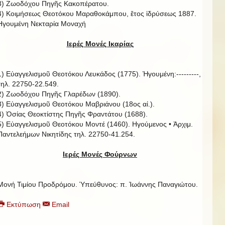
3) Ζωοδόχου Πηγῆς Κακοπέρατου.
4) Κοιμήσεως Θεοτόκου Μαραθοκάμπου, ἔτος ἱδρύσεως 1887.
Ηγουμένη Νεκταρία Μοναχή
Ιερές Μονές Ικαρίας
1) Εὐαγγελισμοῦ Θεοτόκου Λευκάδος (1775). Ἡγουμένη:---------,
τηλ. 22750-22.549.
2) Ζωοδόχου Πηγῆς Γλαρέδων (1890).
3) Εὐαγγελισμοῦ Θεοτόκου Μαβριάνου (18ος αἰ.).
4) Ὁσίας Θεοκτίστης Πηγῆς Φραντάτου (1688).
5) Εὐαγγελισμοῦ Θεοτόκου Μοντέ (1460). Ηγούμενος • Ἀρχιμ.
Παντελεήμων Νικητίδης τηλ. 22750-41.254.
Ιερές Μονές Φούρνων
Μονή Τιμίου Προδρόμου. Ὑπεύθυνος: π. Ἰωάννης Παναγιώτου.
Εκτύπωση
Email