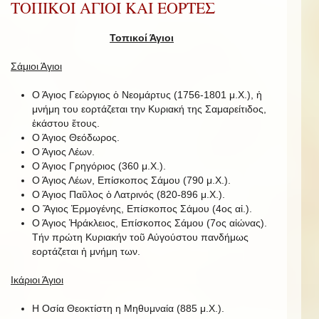
ΤΟΠΙΚΟΙ ΑΓΙΟΙ ΚΑΙ ΕΟΡΤΕΣ
Τοπικοί Άγιοι
Σάμιοι Άγιοι
Ο Άγιος Γεώργιος ὁ Νεομάρτυς (1756-1801 μ.Χ.), ἡ
μνήμη του εορτάζεται την Κυριακή της Σαμαρείτιδος,
ἑκάστου ἔτους.
Ο Άγιος Θεόδωρος.
Ο Άγιος Λέων.
Ο Άγιος Γρηγόριος (360 μ.Χ.).
Ο Άγιος Λέων, Επίσκοπος Σάμου (790 μ.Χ.).
Ο Άγιος Παῦλος ὁ Λατρινός (820-896 μ.Χ.).
Ο Ἅγιος Ἑρμογένης, Επίσκοπος Σάμου (4ος αἰ.).
Ο Άγιος Ἡράκλειος, Επίσκοπος Σάμου (7ος αἰώνας).
Τήν πρώτη Κυριακήν τοῦ Αὐγούστου πανδήμως
εορτάζεται ἡ μνήμη των.
Ικάριοι Άγιοι
Η Οσία Θεοκτίστη η Μηθυμναία (885 μ.Χ.).