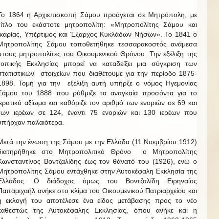
Το 1864 η Αρχιεπισκοπή Σάμου προάγεται σε Μητρόπολη, με
τίτλο του εκάστοτε μητροπολίτη: «Μητροπολίτης Σάμου και
Ικαρίας, Υπέρτιμος και Έξαρχος Κυκλάδων Νήσων». Το 1841 ο
Μητροπολίτης Σάμου τοποθετήθηκε τεσσαρακοστός ανάμεσα
στους μητροπολίτες του Οικουμενικού Θρόνου. Την εξέλιξη της
τοπικής Εκκλησίας μπορεί να καταδείξει μια σύγκριση των
στατιστικών στοιχείων που διαθέτουμε για την περίοδο 1875-
1898. Τομή για την εξέλιξη αυτή υπήρξε ο νόμος Ηγεμονίας
Σάμου του 1888 που ρύθμιζε τα αναγκαία προσόντα για το
ιερατικό αξίωμα και καθόριζε τον αριθμό των ενοριών σε 69 και
των ιερέων σε 124, έναντι 75 ενοριών και 130 ιερέων που
υπήρχαν παλαιότερα.
Μετά την ένωση της Σάμου με την Ελλάδα (11 Νοεμβρίου 1912)
διατηρήθηκε στο Μητροπολιτικό Θρόνο ο Μητροπολίτης
Κωνσταντίνος Βοντζαλίδης έως τον θάνατό του (1926), ενώ ο
Μητροπολίτης Σάμου εντάχθηκε στην Αυτοκέφαλη Εκκλησία της
Ελλάδος. Ο διάδοχος όμως του Βοντζαλίδη Ειρηναίος
Παπαμιχαήλ ανήκε στο κλίμα του Οικουμενικού Πατριαρχείου και
η εκλογή του αποτέλεσε ένα είδος μετάβασης προς το νέο
καθεστώς της Αυτοκέφαλης Εκκλησίας, όπου ανήκε και η