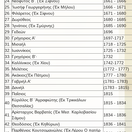
24.
Νεόφυτος Β'. (Έκ Σίφνου)
1661 - 1666
25.
’Ιωσήφ Γεωργειρήνης (Έκ Μήλου)
1666 - 1671
26.
Φιλάρετος (Έκ Σίφνου)
1671 - 1680
27.
Δωρόθεος
1680 - 1685
28.
’Ιγνάτιος (Έκ Σμύρνης)
1685 - 1690
29.
Γεδεών
1696
30.
Γρήγοριος Α'
1697-1717
31.
Μισαήλ
1718 - 1725
32.
Ιωαννίκιος
1725 - 1732
33.
Γρηγόριος Β'·
1732
34.
Καλλίνικος (Έκ Χίου)
1742-1772
35.
Μελέτιος
(1772 - 1777)
36.
Ακάκιος(Έκ Πάτμου)
1777 - 1780
37.
Γαβριήλ Α'
(1781- 1783)
38.
Δανιήλ
(1783 - 1815)
39.
Παΐσιος
1815
Κύριλλος Β' ’Αγραφιώτης (Εκ Τρικκάλων
40.
1815 - 1834
Θεσσαλίας)
Αρίσταρχος Βαρβατές (Έκ Μεσ. Καρλοβασίου
41.
1834 - 1836
Σάμου)
42.
Θεοδόσιος (Έκ Κηθύρων)
1836 - 1841
Παρθένιος Κουτσομανώλης (Έκ Λέρου Ο πατήρ