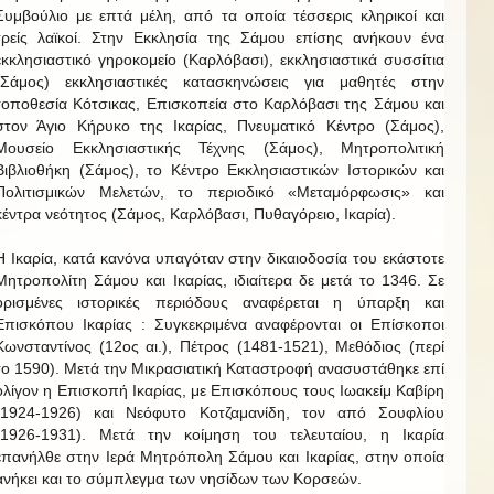
Συμβούλιο με επτά μέλη, από τα οποία τέσσερις κληρικοί και
τρείς λαϊκοί. Στην Εκκλησία της Σάμου επίσης ανήκουν ένα
εκκλησιαστικό γηροκομείο (Καρλόβασι), εκκλησιαστικά συσσίτια
(Σάμος) εκκλησιαστικές κατασκηνώσεις για μαθητές στην
τοποθεσία Κότσικας, Επισκοπεία στο Καρλόβασι της Σάμου και
στον Άγιο Κήρυκο της Ικαρίας, Πνευματικό Κέντρο (Σάμος),
Μουσείο Εκκλησιαστικής Τέχνης (Σάμος), Μητροπολιτική
Βιβλιοθήκη (Σάμος), το Κέντρο Εκκλησιαστικών Ιστορικών και
Πολιτισμικών Μελετών, το περιοδικό «Μεταμόρφωσις» και
κέντρα νεότητος (Σάμος, Καρλόβασι, Πυθαγόρειο, Ικαρία).
Η Ικαρία, κατά κανόνα υπαγόταν στην δικαιοδοσία του εκάστοτε
Μητροπολίτη Σάμου και Ικαρίας, ιδιαίτερα δε μετά το 1346. Σε
ορισμένες ιστορικές περιόδους αναφέρεται η ύπαρξη και
Επισκόπου Ικαρίας : Συγκεκριμένα αναφέρονται οι Επίσκοποι
Κωνσταντίνος (12ος αι.), Πέτρος (1481-1521), Μεθόδιος (περί
το 1590). Μετά την Μικρασιατική Καταστροφή ανασυστάθηκε επί
ολίγον η Επισκοπή Ικαρίας, με Επισκόπους τους Ιωακείμ Καβίρη
(1924-1926) και Νεόφυτο Κοτζαμανίδη, τον από Σουφλίου
(1926-1931). Μετά την κοίμηση του τελευταίου, η Ικαρία
επανήλθε στην Ιερά Μητρόπολη Σάμου και Ικαρίας, στην οποία
ανήκει και το σύμπλεγμα των νησίδων των Κορσεών.