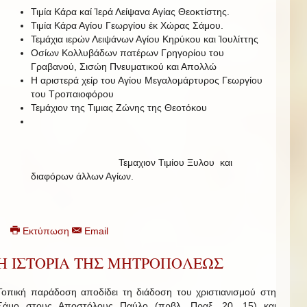
Τιμία Κάρα καί Ἱερά Λείψανα Αγίας Θεοκτίστης.
Τιμία Κάρα Αγίου Γεωργίου ἐκ Χώρας Σάμου.
Τεμάχια ιερών Λειψάνων Αγίου Κηρύκου και Ἰουλίττης
Οσίων Κολλυβάδων πατέρων Γρηγορίου του
Γραβανού, Σισώη Πνευματικού και Απολλώ
Η αριστερά χείρ του Αγίου Μεγαλομάρτυρος Γεωργίου
του Τροπαιοφόρου
Τεμάχιον της Τιμιας Ζώνης της Θεοτόκου
Τεμαχιον Τιμίου Ξυλου και
διαφόρων άλλων Αγίων.
Εκτύπωση
Email
Η ΙΣΤΟΡΙΑ ΤΗΣ ΜΗΤΡΟΠΟΛΕΩΣ
Τοπική παράδοση αποδίδει τη διάδοση του χριστιανισμού στη
Σάμο στους Αποστόλους Παύλο (πρβλ. Πραξ. 20, 15) και