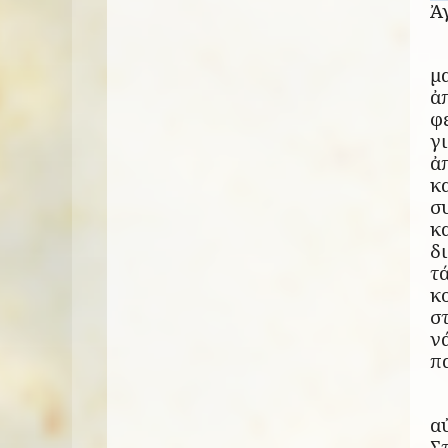
Ἀ
μ
ἀ
φ
γ
ἀ
κ
σ
κ
δ
τ
κ
σ
ν
π
α
Σ