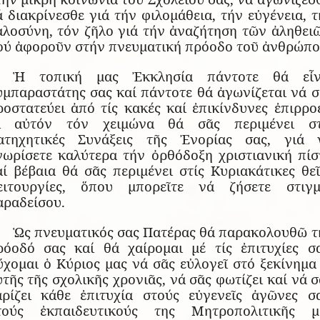
ά διακρίνεσθε γιά τήν φιλομάθεια, τήν εὐγένεια, τ
αλοσύνη, τόν ζῆλο γιά τήν ἀναζήτηση τῶν ἀληθειῶ
ού ἀφοροῦν στήν πνευματική πρόοδο τοῦ ἀνθρώπο
Ἡ τοπική μας Ἐκκλησία πάντοτε θά εἶν
υμπαραστάτης σας καί πάντοτε θά ἀγωνίζεται νά σ
ροστατεύει ἀπό τίς κακές καί ἐπικίνδυνες ἐπιρροέ
ι αὐτόν τόν χειμώνα θά σᾶς περιμένει στ
ατηχητικές Συνάξεις τῆς Ἐνορίας σας, γιά 
νωρίσετε καλύτερα τήν ὀρθόδοξη χριστιανική πίσ
αί βέβαια θά σᾶς περιμένει στίς Κυριακάτικες θεῖ
ειτουργίες, ὅπου μπορεῖτε νά ζήσετε στιγμ
αραδείσου.
Ὡς πνευματικός σας Πατέρας θά παρακολουθῶ τ
ρόοδό σας καί θά χαίρομαι μέ τίς ἐπιτυχίες σα
ὔχομαι ὁ Κύριος μας νά σᾶς εὐλογεῖ στό ξεκίνημα 
τῆς τῆς σχολικῆς χρονιᾶς, νά σᾶς φωτίζει καί νά 
αρίζει κάθε ἐπιτυχία στούς εὐγενεῖς ἀγῶνες σα
τούς ἐκπαιδευτικούς της Μητροπολιτικῆς μ