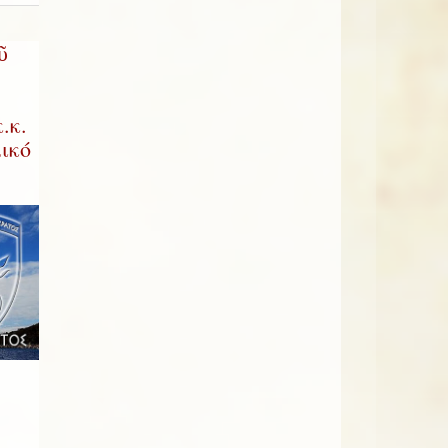
ῦ
.κ.
ικό