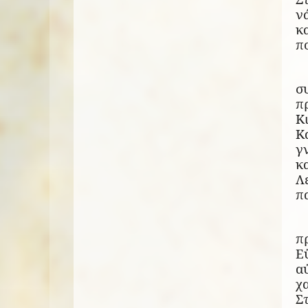
ν
κ
π
σ
π
Κ
Κ
γ
κ
Λ
π
π
Ε
αὐ
χ
Σ