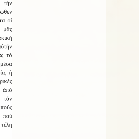
ά τήν
ωθεν
τα οἱ
μᾶς
ρκική
ὐτήν
ας τό
 μέσα
ία, ἡ
ικές
 ἀπό
τόν
ιπούς
 πού
 τέλη