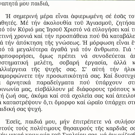
γαπητά μου παιδιά,
Ἡ σημερινή μέρα εἶναι ἀφιερωμένη σέ ἐσᾶς το
αθητές. Μέ τήν ἀκολουθία τοῦ Ἁγιασμοῦ, ζητήσα
πό τόν Κύριό μας Ἰησοῦ Χριστό νά εὐλογήσει καί τ
ετινή χρονιά καί τήν προσπάθεια πού θά καταβάλε
ιά τήν ἀπόκτηση τῆς γνώσεως. Ἡ μόρφωση εἶναι ἕ
πό τά μεγαλύτερα ἀγαθά γιά τόν ἄνθρωπο. Γιά 
αρποφορήσει, ὅμως πρέπει νά συνοδεύεται ἀ
υστηματική μελέτη, σοβαρή ἐργασία, ἀλλά κ
αλλιέργεια τῆς ψυχῆς σας. Σ’ αὐτή τήν ἡλικ
ιαμορφώνετε τήν προσωπικότητά σας. Καί δυστυχ
ά ἀρνητικά παραδείγματα πού ὑπάρχουν στ
οινωνία μας, εἰσβάλλουν μέ διάφορους τρόπους κ
τή ζωή σας, ἀκόμα καί στά σχολεῖα σας καί ἀπειλο
ά καταστρέψουν ὅ,τι ὄμορφο καί ὡραῖο ὑπάρχει στ
αιδική σας ψυχή.
Ἐσεῖς, παιδιά μου, μήν ἐπιτρέπετε νά συλήσο
ὐτούς τούς πολύτιμους θησαυρούς τῆς καρδιᾶς σα
τήν μικρή κοινωνία τοῦ Σχολείου σας, νά ἀγωνίζεσθ