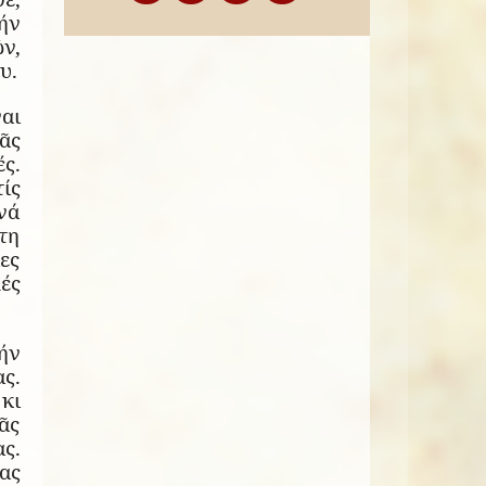
ήν
ν,
υ.
αι
ᾶς
ς.
ίς
νά
τη
ες
ές
ήν
ς.
κι
σᾶς
ς.
ας