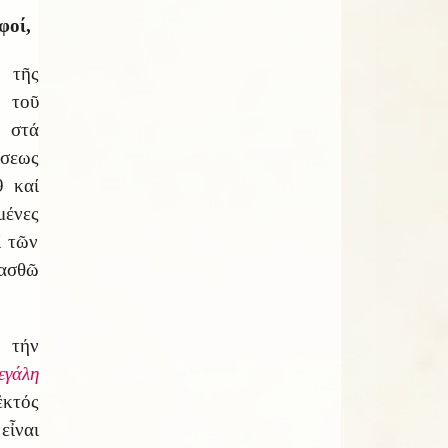
φοί,
 τῆς
 τοῦ
 στά
ήσεως
 καί
μένες
ί τῶν
ρασθῶ
 τήν
εγάλη
κτός
εἶναι