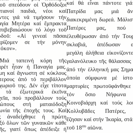
καί θά εἶναι πάντοτε γι
οῦ σπεύδουν οἱ Ὀρθόδοξοι
στιανοί παιδιά, νέοι καί
Πατρίδα μας μιά ἄν
ντες γιά νά τιμήσουν τήν
διακεκριμένη δωρεά. Μάλισ
αγία Μητέρα καί ἔμπρακτα
Πατέρες μας, πού 
πιβεβαιώσουν τό λόγο τοῦ
ωδοῦ: «Αἱ γενεαί πᾶσαι
ἐλευθέρωσαν ἀπό τήν Του
αρίζομεν σε τήν μόνην
σκλαβιά, ἀπέδωσαν α
όκον».
μεγάλη ἀλήθεια εἰκονίζοντ
Μιά ταπεινή κόρη τῆς
γαλανόλευκο τῆς θάλασσας
αρέτ ἦταν ἡ Παναγία μας.
ἀπό τήν ἑλληνική μας Σημα
η καί ἄγνωστη σέ κύκλους
ὁποία σύμφωνα μέ ἱστορ
τερους ἀπό τό περιβάλλον
χωριοῦ της. Δέν εἶχε τίποτα
μαρτυρίες πρωτοϋφάνθηκε
 τά ἐξωτερικά ἐκεῖνα
τόν ὅσιο Νήφωνα 
χεῖα, πού προβάλλουν τούς
Κοινοβιάρχη καί τούς λο
ρώπους στή ματαιόδοξη
ωνία τῆς ἐποχῆς τους. Καί
Κολλυβᾶδες Πατέρες,
ς ἀναδείχθηκε ἡ πρώτη
ἔζησαν καί στήν Ἰκαρία, στά
ξύ ὅλων τῶν γυναικῶν κάθε
ου
τοῦ 18
αἰῶνα.
ῆς, γιατί ὅπως ἀπέδειξε ἡ