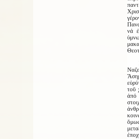
παντ
Χρι
γέρο
Παν
νά ἐ
ὑμν
μακ
Θεοτ
Ναζ
Ἄσημ
εὐρύ
τοῦ 
ἀπό
στοι
ἀνθ
κοιν
ὅμω
μετα
ἐποχ