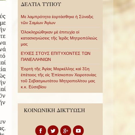
ΔΕΛΤΙΑ ΤΥΠΟΥ
ύς
Με λαμπρότητα ἑορτάσθηκε ἡ Σύναξις
με
τῶν Σαμίων Ἁγίων
ήν
Ὁλοκληρώθηκαν μὲ ἐπιτυχία οἱ
τε
κατασκηνώσεις τῆς Ἱερᾶς Μητροπόλεώς
να
μας
νά
ΕΥΧΕΣ ΣΤΟΥΣ ΕΠΙΤΥΧΟΝΤΕΣ ΤΩΝ
πό
ΠΑΝΕΛΛΗΝΙΩΝ
αί
ία
Ἑορτὴ τῆς Ἁγίας Μαρκέλλης καὶ 31η
ῶς
ἐπέτειος τῆς εἰς Ἐπίσκοπον Χειροτονίας
ήν
τοῦ Σεβασμιωτάτου Μητροπολίτου μας
κ.κ. Εὐσεβίου
αί
ῦν
ήν
ΚΟΙΝΩΝΙΚΗ ΔΙΚΤΥΩΣΗ
υν
ς.
ε,