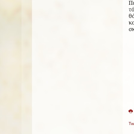
Π
τ
θ
κ
σ
Tw