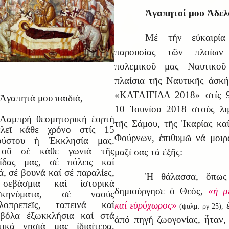
Ἀγαπητοί μου Ἀδελ
Μέ τήν εὐκαιρία
παρουσίας τῶν πλοίων
πολεμικοῦ μας Ναυτικοῦ
πλαίσια τῆς Ναυτικῆς ἀσκ
«ΚΑΤΑΙΓΙΔΑ 2018» στίς 9
Ἀγαπητά μου παιδιά,
10 Ἰουνίου 2018 στούς λι
Λαμπρή θεομητορική ἑορτή
τῆς Σάμου, τῆς Ἰκαρίας κα
τελεῖ κάθε χρόνο στίς 15
Φούρνων, ἐπιθυμῶ νά μοι
ούστου ἡ Ἐκκλησία μας.
τοῦ σέ κάθε γωνιά τῆς
μαζί σας τά ἐξῆς:
ρίδας μας, σέ πόλεις καί
ά, σέ βουνά καί σέ παραλίες,
Ἡ θάλασσα, ὅπως
σεβάσμια καί ἱστορικά
δημιούργησε ὁ Θεός,
«ἡ μ
σκηνύματα, σέ ναούς
αλοπρεπεῖς, ταπεινά καί
καί εὑρύχωρος»
ἐ
(ψαλμ. ργ 25),
οβόλα ἐξωκκλήσια καί στά
ἀπό πηγή ζωογονίας, ἦταν, 
τικά νησιά μας ἰδιαίτερα,