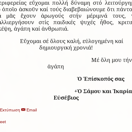
εριφερείας εὔχομαι πολλή δύναμη στό λειτούργη
ό ὁποῖο ἀσκοῦν καί τούς διαβεβαιώνουμε ὅτι πάντο
ά μᾶς ἔχουν ἀρωγούς στήν μέριμνά τους, 
αλλιεργήσουν στίς παιδικές ψυχές ἦθος, κριτι
κέψη, ἀγάπη καί ἀνθρωπιά.
Εὔχομαι σέ ὅλους καλή, εὐλογημένη καί
δημιουργική χρονιά!
Μέ ὅλη μου τήν
ἀγάπη
Ὁ Ἐπίσκοπός σας
+Ὁ Σάμου και Ἰκαρία
Εὐσέβιος
Εκτύπωση
Email
eet