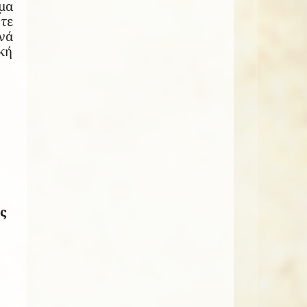
μα
τε
νά
κή
ς