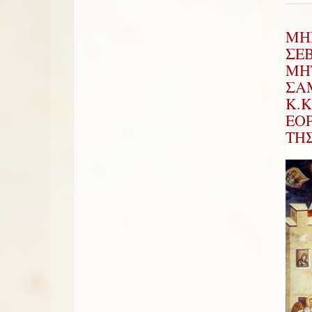
ΜΗ
ΣΕ
ΜΗ
ΣΑ
Κ.Κ
ΕΟ
ΤΗ