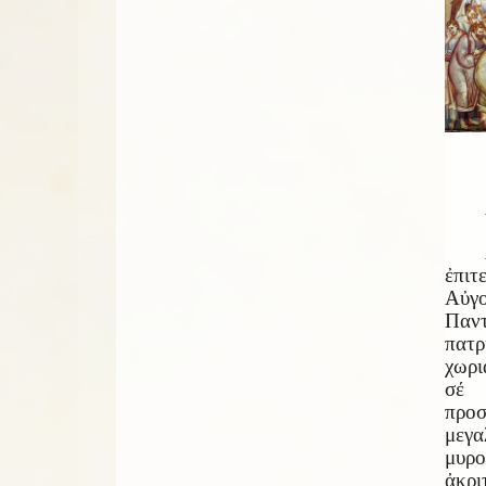
ἐπι
Αὐγ
Παν
πατ
χωρι
σέ 
προ
μεγ
μυρ
ἀκρι