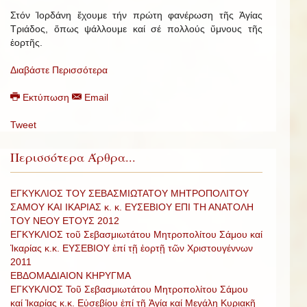
Στόν Ἰορδάνη ἔχουμε τήν πρώτη φανέρωση τῆς Ἁγίας
Τριάδος, ὅπως ψάλλουμε καί σέ πολλούς ὕμνους τῆς
ἑορτῆς.
Διαβάστε Περισσότερα
Εκτύπωση
Email
Tweet
Περισσότερα Άρθρα...
ΕΓΚΥΚΛΙΟΣ ΤΟΥ ΣΕΒΑΣΜΙΩΤΑΤΟΥ ΜΗΤΡΟΠΟΛΙΤΟΥ
ΣΑΜΟΥ ΚΑΙ ΙΚΑΡΙΑΣ κ. κ. ΕΥΣΕΒΙΟΥ ΕΠΙ ΤΗ ΑΝΑΤΟΛΗ
ΤΟΥ ΝΕΟΥ ΕΤΟΥΣ 2012
ΕΓΚΥΚΛΙΟΣ τοῦ Σεβασμιωτάτου Μητροπολίτου Σάμου καί
Ἰκαρίας κ.κ. ΕΥΣΕΒΙΟΥ ἐπί τῇ ἑορτῇ τῶν Χριστουγέννων
2011
ΕΒΔΟΜΑΔΙΑΙΟΝ ΚΗΡΥΓΜΑ
ΕΓΚΥΚΛΙΟΣ Τοῦ Σεβασμιωτάτου Μητροπολίτου Σάμου
καί Ἰκαρίας κ.κ. Εὐσεβίου ἐπί τῇ Ἁγίᾳ καί Μεγάλῃ Κυριακῇ