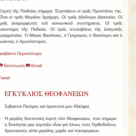
Ἑορτή τῆς Παιδείας σήμερα. Ἑορτάζουν οἱ τρεῖς Προστάτες της.
Εἶναι οἱ τρεῖς Μεγάλοι Ἱεράρχες. Οἱ τρεῖς ἀξιόλογοι Δάσκαλοι. Οἱ
τρεῖς ἀναμορφωτές τοῦ κοινωνικοῦ συστήματος. Οἱ τρεῖς
καινοτόμοι τῆς Παδείας. Οἱ τρεῖς στυλοβάτες τῆς ἑλληνικῆς
γραμματείας. Ὁ Μέγας Βασίλειος, ὁ Γρηγόριος ὁ Θεολόγος καί ὁ
Ἰωάννης ὁ Χρυσόστομος.
Διαβάστε Περισσότερα
Εκτύπωση
Email
Tweet
ΕΓΚΥΚΛΙΟΣ ΘΕΟΦΑΝΕΙΩΝ
Σεβαστοί Πατέρες καί ἀγαπητοί μου Ἀδελφοί,
Ἡ μεγάλη δεσποτική ἑορτή τῶν Θεοφανείων, πού σήμερα
ἡ Ἐκκλησία μας ἑορτάζει εἶναι γιά ὅλους τούς Ὀρθοδόξους
Χριστιανούς αἰτία μεγάλης χαρᾶς καί πανηγύρεως.