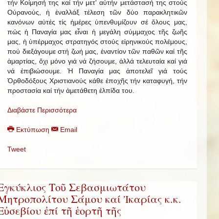
τήν Κοίμησή της καί τήν μετ' αὐτήν μετάστασή της στούς
Οὐρανούς, ἡ ἐναλλάξ τέλεση τῶν δύο παρακλητικῶν
κανόνων αὐτές τίς ἡμέρες ὑπενθυμίζουν σέ ὅλους μας,
πώς ἡ Παναγία μας εἶναι ἡ μεγάλη σύμμαχος τῆς ζωῆς
μας, ἡ ὑπέρμαχος στρατηγός στούς εἰρηνικούς πολέμους,
πού διεξάγουμε στή ζωή μας, ἐναντίον τῶν παθῶν καί τῆς
ἁμαρτίας, ὄχι μόνο γιά νά ζήσουμε, ἀλλά τελευταία καί γιά
νά ἐπιβιώσουμε. Ἡ Παναγία μας ἀποτελεῖ γιά τούς
Ὀρθοδόξους Χριστιανούς κάθε ἐποχῆς τήν καταφυγή, τήν
προστασία καί τήν ἀμετάθετη ἐλπίδα του.
Διαβάστε Περισσότερα
Εκτύπωση
Email
Tweet
Εγκύκλιος Τοῦ Σεβασμιωτάτου
Μητροπολίτου Σάμου καί Ἰκαρίας κ.κ.
Εὐσεβίου ἐπί τῆ ἑορτῆ τῆς