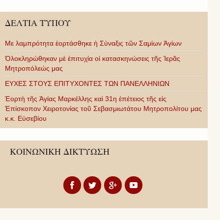
ΔΕΛΤΙΑ ΤΥΠΟΥ
Με λαμπρότητα ἑορτάσθηκε ἡ Σύναξις τῶν Σαμίων Ἁγίων
Ὁλοκληρώθηκαν μὲ ἐπιτυχία οἱ κατασκηνώσεις τῆς Ἱερᾶς
Μητροπόλεώς μας
ΕΥΧΕΣ ΣΤΟΥΣ ΕΠΙΤΥΧΟΝΤΕΣ ΤΩΝ ΠΑΝΕΛΛΗΝΙΩΝ
Ἑορτὴ τῆς Ἁγίας Μαρκέλλης καὶ 31η ἐπέτειος τῆς εἰς
Ἐπίσκοπον Χειροτονίας τοῦ Σεβασμιωτάτου Μητροπολίτου μας
κ.κ. Εὐσεβίου
ΚΟΙΝΩΝΙΚΗ ΔΙΚΤΥΩΣΗ