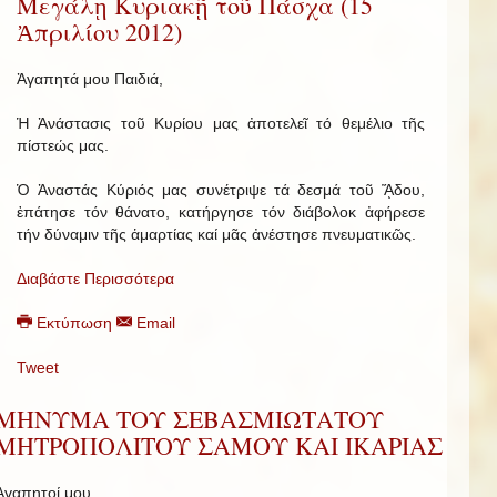
Μεγάλῃ Κυριακῇ τοῦ Πάσχα (15
Ἀπριλίου 2012)
Ἀγαπητά μου Παιδιά,
Ἡ Ἀνάστασις τοῦ Κυρίου μας ἀποτελεῖ τό θεμέλιο τῆς
πίστεώς μας.
Ὁ Ἀναστάς Κύριός μας συνέτριψε τά δεσμά τοῦ ᾍδου,
ἐπάτησε τόν θάνατο, κατήργησε τόν διάβολοκ ἀφήρεσε
τήν δύναμιν τῆς ἁμαρτίας καί μᾶς ἀνέστησε πνευματικῶς.
Διαβάστε Περισσότερα
Εκτύπωση
Email
Tweet
ΜΗΝΥΜΑ ΤΟΥ ΣΕΒΑΣΜΙΩΤΑΤΟΥ
ΜΗΤΡΟΠΟΛΙΤΟΥ ΣΑΜΟΥ ΚΑΙ ΙΚΑΡΙΑΣ
Ἀγαπητοί μου,