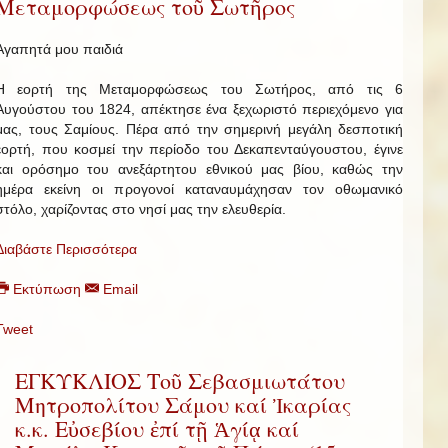
Μεταμορφώσεως τοῦ Σωτῆρος
Αγαπητά μου παιδιά
Η εορτή της Μεταμορφώσεως του Σωτήρος, από τις 6
Αυγούστου του 1824, απέκτησε ένα ξεχωριστό περιεχόμενο για
μας, τους Σαμίους. Πέρα από την σημερινή μεγάλη δεσποτική
εορτή, που κοσμεί την περίοδο του Δεκαπενταύγουστου, έγινε
και ορόσημο του ανεξάρτητου εθνικού μας βίου, καθώς την
ημέρα εκείνη οι προγονοί καταναυμάχησαν τον οθωμανικό
στόλο, χαρίζοντας στο νησί μας την ελευθερία.
Διαβάστε Περισσότερα
Εκτύπωση
Email
Tweet
ΕΓΚΥΚΛΙΟΣ Τοῦ Σεβασμιωτάτου
Μητροπολίτου Σάμου καί Ἰκαρίας
κ.κ. Εὐσεβίου ἐπί τῇ Ἁγίᾳ καί