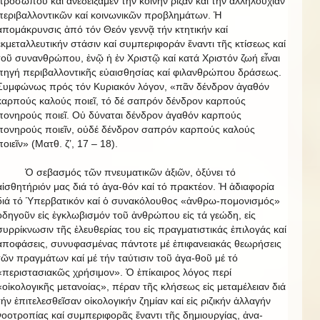
προσώπου καί ἀνεδείξαμεν τήν κοινήν ρίζαν καί τήν ἀλληλουχίαν
περιβαλλοντικῶν καί κοινωνικῶν προβλημάτων. Ἡ
ἀπομάκρυνσις ἀπό τόν Θεόν γεννᾷ τήν κτητικήν καί
ἐκμεταλλευτικήν στάσιν καί συμπεριφοράν ἔναντι τῆς κτίσεως καί
τοῦ συνανθρώπου, ἐνῷ ἡ ἐν Χριστῷ καί κατά Χριστόν ζωή εἶναι
πηγή περιβαλλοντικῆς εὐαισθησίας καί φιλανθρώπου δράσεως.
Συμφώνως πρός τόν Κυριακόν λόγον, «πᾶν δένδρον ἀγαθόν
καρπούς καλούς ποιεῖ, τό δέ σαπρόν δένδρον καρπούς
πονηρούς ποιεῖ. Οὐ δύναται δένδρον ἀγαθόν καρπούς
πονηρούς ποιεῖν, οὐδέ δένδρον σαπρόν καρπούς καλούς
ποιεῖν» (Ματθ. ζ’, 17 – 18).
Ὁ σεβασμός τῶν πνευματικῶν ἀξιῶν, ὀξύνει τό
αἰσθητήριόν μας διά τό ἀγα-θόν καί τό πρακτέον. Ἡ ἀδιαφορία
διά τό Ὑπερβατικόν καί ὁ συνακόλουθος «ἀνθρω-πομονισμός»
ὁδηγοῦν εἰς ἐγκλωβισμόν τοῦ ἀνθρώπου εἰς τά γεώδη, εἰς
συρρίκνωσιν τῆς ἐλευθερίας του εἰς πραγματιστικάς ἐπιλογάς καί
ἀποφάσεις, συνυφασμένας πάντοτε μέ ἐπιφανειακάς θεωρήσεις
τῶν πραγμάτων καί μέ τήν ταύτισιν τοῦ ἀγα-θοῦ μέ τό
«περιστασιακῶς χρήσιμον». Ὁ ἐπίκαιρος λόγος περί
«οἰκολογικῆς μετανοίας», πέραν τῆς κλήσεως εἰς μεταμέλειαν διά
τήν ἐπιτελεσθεῖσαν οἰκολογικήν ζημίαν καί εἰς ριζικήν ἀλλαγήν
νοοτροπίας καί συμπεριφορᾶς ἔναντι τῆς δημιουργίας, ἀνα-