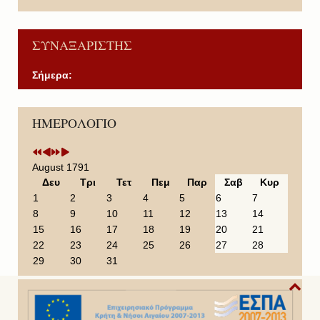
ΣΥΝΑΞΑΡΙΣΤΗΣ
Σήμερα:
P
P
N
N
ΗΜΕΡΟΛΟΓΙΟ
r
r
e
e
e
e
x
x
v
v
t
t
i
i
Y
M
August 1791
o
o
e
o
Δευ
Τρι
Τετ
Πεμ
Παρ
Σαβ
Κυρ
u
u
a
n
1
2
3
4
5
6
7
s
s
r
t
8
9
10
11
12
13
14
Y
M
h
15
16
17
18
19
20
21
e
o
22
23
24
25
26
27
28
a
n
29
30
31
r
t
h