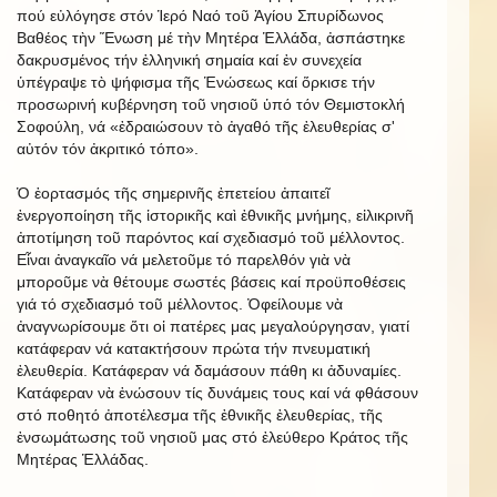
πού εὐλόγησε στόν Ἱερό Ναό τοῦ Ἁγίου Σπυρίδωνος
Βαθέος τὴν Ἕνωση μέ τὴν Μητέρα Ἑλλάδα, ἀσπάστηκε
δακρυσμένος τήν ἑλληνική σημαία καί ἐν συνεχεία
ὑπέγραψε τὸ ψήφισμα τῆς Ἑνώσεως καί ὅρκισε τήν
προσωρινή κυβέρνηση τοῦ νησιοῦ ὑπό τόν Θεμιστοκλή
Σοφούλη, νά «ἐδραιώσουν τὸ ἀγαθό τῆς ἐλευθερίας σ'
αὐτόν τόν ἀκριτικό τόπο».
Ὁ ἑορτασμός τῆς σημερινῆς ἐπετείου ἀπαιτεῖ
ἐνεργοποίηση τῆς ἱστορικῆς καὶ ἐθνικῆς μνήμης, εἰλικρινῆ
ἀποτίμηση τοῦ παρόντος καί σχεδιασμό τοῦ μέλλοντος.
Εἶναι ἀναγκαῖο νά μελετοῦμε τό παρελθόν γιὰ νὰ
μποροῦμε νὰ θέτουμε σωστές βάσεις καί προϋποθέσεις
γιά τό σχεδιασμό τοῦ μέλλοντος. Ὀφείλουμε νὰ
ἀναγνωρίσουμε ὅτι οἱ πατέρες μας μεγαλούργησαν, γιατί
κατάφεραν νά κατακτήσουν πρώτα τήν πνευματική
ἐλευθερία. Κατάφεραν νά δαμάσουν πάθη κι ἀδυναμίες.
Κατάφεραν νὰ ἑνώσουν τίς δυνάμεις τους καί νά φθάσουν
στό ποθητό ἀποτέλεσμα τῆς ἐθνικῆς ἐλευθερίας, τῆς
ἐνσωμάτωσης τοῦ νησιοῦ μας στό ἐλεύθερο Κράτος τῆς
Μητέρας Ἑλλάδας.