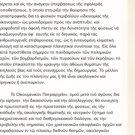
φέρεται καί εἰς τήν ἀνάγκην ὑπερβάσεως τῆς σφαλερᾶς
τοποθετήσεως, ἡ ὁποία στη-ρίζει τήν θεώρησιν τῆς
καταστροφικῆς διά τό φυσικόν περιβάλλον «ἰδιονομίας τῆς
οἰκονομίας» ὡς μονοδρόμου πρός τήν ἀνάπτυξιν, καί
τροφοδοτεῖ τήν ἀφελῆ πίστιν εἰς τήν δυνατότητα τῆς φύσεως νά
ἀναζωογονῆται ἀφ᾿ ἑαυτῆς εἰς τό διηνεκές, παρά τάς
ἀνθρωπογενεῖς ἐπιβαρύνσεις της, ὡς ἡ ἐντεινομένη κλιματική
ἀλλαγή καί αἱ καταστροφικαί πλανητικαί συνέπειαί της. Εἰς ὅλα
αὐτά προστίθεται σήμερον τό πανδαιμόνιον τῶν πολεμικῶν
ἰαχῶν, τῶν βομβαρδισμῶν, τῶν πυραύλων καί τῶν ἐκρήξεων, τό
ὁποῖον ἐπικαλύπτει τήν κραυγήν τῶν ἀθώων θυμάτων τῆς
ἀνηλεοῦς βίας καί τούς στεναγμούς τῆς δημιουργίας. Τό μέλλον
τῆς ζωῆς εἰς τόν πλανήτην μας ἤ θά εἶναι οἰκολογικόν καί
εἰρηνικόν ἤ ἀνύπαρκτον.
Τό Οἰκουμενικόν Πατριαρχεῖον, ὁμοῦ μετά τοῦ ἀγῶνος διά
τήν εἰρήνην, τήν δικαιοσύνην καί τήν ἀλληλεγγύην, θά συνεχίσῃ
νά πρωτοστατῇ εἰς τήν προστασίαν τῆς φύσεως, εἰς τήν
ἀνάδειξιν τῆς οἰκολογικῆς θεματικῆς εἰς κεντρικόν ζήτημα τοῦ
διαχριστιανικοῦ καί τοῦ διαθρησκειακοῦ διαλόγου, εἰς τήν
προβολήν τῆς σημασίας τῶν χριστιανικῶν οἰκοφιλικῶν ἀρχῶν καί
παραδόσεων ἐν τῷ πλαισίῳ διεθνῶν θεσμῶν, οἰκολογικῶν