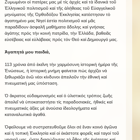
Ζυμωμένοι οἱ πατέρες μας μέ τίς ἀρχές καὶ τὰ ἰδανικά τοῦ
Ἑλληνικοῦ πολιτισμοῦ καί τῆς ἀλήθειας τοῦ Εὐαγγελικοῦ
μηνύματος τῆς Ὀρθοδόξου Ἐκκλησίας κατέστησαν τὸ
ἀγαπημένο μας Νησί ἑστία πολιτισμοῦ καί μᾶς
παραδίδουν ἀσφαλῆ μαθήματα ἄδολης καί γνήσιας
ἀγάπης πρός τήν κοινή πατρίδα, τὴν Ἑλλάδα, βαθειᾶς
εὐσέβειας καί εὐλάβειας πρός τόν Θεό καί Δημιουργό μας.
Ἀγαπητά μου παιδιά,
113 χρόνια ἀπό ἐκεῖνη τὴν χαρμόσυνη ἱστορική ἡμέρα τῆς
Ἑνώσεως, ἡ ἱστορική μνήμη φαίνεται πώς ἀρχίζει νά
ξεθωριάζει ἐνῶ νέοι κίνδυνοι ἀπειλοῦν τὴν ἐθνική καί
πνευματική μας ὑπόσταση.
Ὁ ἄκρατος εὐδαιμονισμός καί ὁ ὑλιστικός τρόπος ζωῆς
ἀπειλεῖ νὰ ὑποκαταστήσει τίς παραδοσιακές, ἠθικές καί
πνευματικές ἀξίες μὲ ἀνούσια ἰδεολογήματα καί
καταναλωτικά ἀγαθά.
Ὀφείλουμε νά συστρατευθοῦμε ὅλοι σέ ἕναν κοινό ἀγῶνα
καί ἡ τοπική Ἐκκλησία καί οἱ ἑκάστοτε φορεῖς καί ταγοί τοῦ
νησιοῦ μας, ὥστε διασώζοντας τό ἦθος τῆς ἑνότητας καί