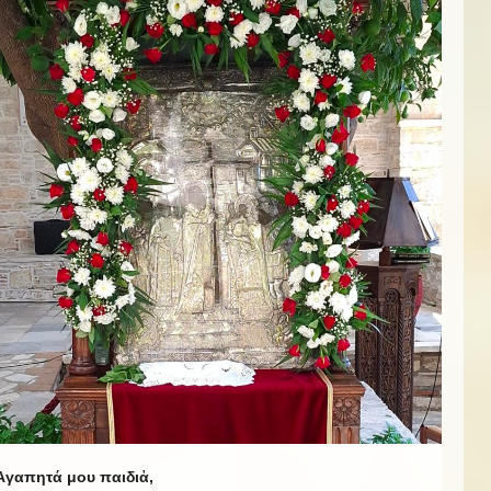
Ἀγαπητά μου παιδιἀ,