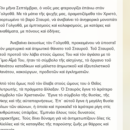
Τόν μῆνα Σεπτέμβριο, ὁ νοῦς μας φτερουγίζει ἐπάνω στὸν
Γολγοθᾶ. Με τὰ μάτια τῆς ψυχῆς μας, ὁραματιζόμεθα τὸν Χριστό,
φορτωμένο τὸ βαρύ Σταυρό, νὰ ἀνεβαίνει τὸ ἀνηφορικὸ μονοπάτι
τοῦ Γολγοθᾶ, με ἐμπτισμούς καὶ κολαφισμούς, με κατάρες καὶ
ἀναθέματα, με πόνους καὶ ὀδήνες.
Ἀνεβαίνει ἐκουσίως τὸν Γολγοθᾶ, προκειμένου νὰ ὑποστεῖ
τὸν μαρτυρικὸ καὶ ἀτιμωτικό θάνατο τοῦ Σταυροῦ. Τοῦ Σταυροῦ,
ποῦ προτοῦ τὸν λάβει στούς ὥμους Του καὶ τὸν ἁγιάσει με τὸ
Τίμιο Αἷμά Του, ήταν τὸ σύμβολο τῆς αἰσχύνης, τὸ ὄργανο τοῦ
θανάτου καταδίκων καὶ μάλιστα ἀτιμωτικοῦ καὶ ἐξευτελιστικοῦ
θανάτου, κακούργων, προδοτῶν καὶ ἐγκληματιῶν.
Ἀπὸ τότε ὅμως ποῦ τὸν ἔλαβε στούς ὥμους του ὁ Θεῖος
Λυτρωτής, τὰ πράγματα ἄλλαξαν. Ὁ Σταυρὸς ἔγινε τὸ ἱερότερο
σύμβολο τῶν Χριστιανῶν. Ἔγινε τὸ σύμβολο τῆς θυσίας, τῆς
νίκης καὶ τῆς αὐταπαρνήσεως. Ἐπ᾿ αὐτοῦ ἔγινε ἡ μεγάλη θυσία
ὅλων τῶν αἰώνων, ἡ ὁποία καὶ προκαλεῖ τὰ ἱερότερα ρίγη στὶς
ἀνθρώπινες ὑπάρξεις. Ἐμπνέει ὅλους τοὺς δυνατοὺς
χαρακτῆρες. Τοὺς δίνει δύναμη γιὰ νὰ ἀντιμετωπίζουν ὅλες τὶς
θύελλες καὶ τὶς καταιγίδες τῆς παρούσης ζωῆς με θάρρος καὶ
καρτερία.