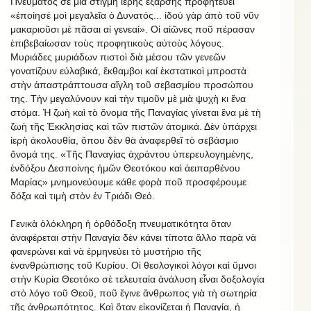
Πνεύματος σὲ μιὰ στιγμὴ ἱερῆς ἔξαρσης προφητεύει
«ἐποίησέ μοὶ μεγαλεῖα ὁ Δυνατός... ἰδοὺ γὰρ ἀπὸ τοῦ νῦν
μακαριοῦσι μὲ πᾶσαι αἱ γενεαί». Οἱ αἰῶνες ποῦ πέρασαν
ἐπιβεβαίωσαν τοὺς προφητικοὺς αὐτοὺς λόγους.
Μυριάδες μυριάδων πιστοὶ διὰ μέσου τῶν γενεῶν
γονατίζουν εὐλαβικά, ἔκθαμβοι καί ἐκστατικοὶ μπροστὰ
στὴν ἀπαστράπτουσα αἴγλη τοῦ σεβασμίου προσώπου
της. Τὴν μεγαλύνουν καὶ τὴν τιμοῦν μὲ μιὰ ψυχὴ κι ἕνα
στόμα. Ἡ ζωὴ καὶ τὸ ὄνομα τῆς Παναγίας γίνεται ἕνα μὲ τὴ
ζωὴ τῆς Ἐκκλησίας καὶ τῶν πιστῶν ἀτομικά. Δὲν ὑπάρχει
ἱερὴ ἀκολουθία, ὅπου δὲν θὰ ἀναφερθεῖ τὸ σεβάσμιο
ὄνομά της. «Τῆς Παναγίας ἀχράντου ὑπερευλογημένης,
ἐνδόξου Δεσποίνης ἡμῶν Θεοτόκου καὶ ἀειπαρθένου
Μαρίας» μνημονεύουμε κάθε φορὰ ποῦ προσφέρουμε
δόξα καὶ τιμὴ στὸν ἐν Τριάδι Θεό.
Γενικὰ ὁλόκληρη ἡ ὀρθόδοξη πνευματικότητα ὅταν
ἀναφέρεται στὴν Παναγία δὲν κάνει τίποτα ἄλλο παρὰ νὰ
φανερώνει καὶ νὰ ἑρμηνεύει τὸ μυστήριο τῆς
ἐνανθρώπισης τοῦ Κυρίου. Οἱ θεολογικοὶ λόγοι καὶ ὕμνοι
στὴν Κυρία Θεοτόκο σὲ τελευταία ἀνάλυση εἶναι δοξολογία
στὸ λόγο τοῦ Θεοῦ, ποῦ ἔγινε ἄνθρωπος γιὰ τὴ σωτηρία
τῆς ἀνθρωπότητος. Καὶ ὅταν εἰκονίζεται ἡ Παναγία, ἡ