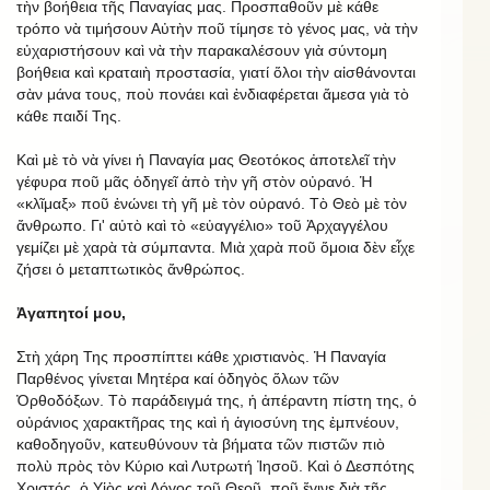
τὴν βοήθεια τῆς Παναγίας μας. Προσπαθοῦν μὲ κάθε
τρόπο νὰ τιμήσουν Αὐτὴν ποῦ τίμησε τὸ γένος μας, νὰ τὴν
εὐχαριστήσουν καὶ νὰ τὴν παρακαλέσουν γιὰ σύντομη
βοήθεια καὶ κραταιὴ προστασία, γιατί ὅλοι τὴν αἰσθάνονται
σὰν μάνα τους, ποὺ πονάει καὶ ἐνδιαφέρεται ἄμεσα γιὰ τὸ
κάθε παιδί Της.
Καὶ μὲ τὸ νὰ γίνει ἡ Παναγία μας Θεοτόκος ἀποτελεῖ τὴν
γέφυρα ποῦ μᾶς ὁδηγεῖ ἀπὸ τὴν γῆ στὸν οὐρανό. Ἡ
«κλῖμαξ» ποῦ ἑνώνει τὴ γῆ μὲ τὸν οὐρανό. Τὸ Θεὸ μὲ τὸν
ἄνθρωπο. Γι' αὐτὸ καὶ τὸ «εὐαγγέλιο» τοῦ Ἀρχαγγέλου
γεμίζει μὲ χαρὰ τὰ σύμπαντα. Μιὰ χαρὰ ποῦ ὅμοια δὲν εἶχε
ζήσει ὁ μεταπτωτικὸς ἄνθρώπος.
Ἀγαπητοί μου,
Στὴ χάρη Της προσπίπτει κάθε χριστιανὸς. Ἡ Παναγία
Παρθένος γίνεται Μητέρα καί ὁδηγὸς ὅλων τῶν
Ὀρθοδόξων. Τὸ παράδειγμά της, ἡ ἀπέραντη πίστη της, ὁ
οὐράνιος χαρακτῆρας της καὶ ἡ ἁγιοσύνη της ἐμπνέουν,
καθοδηγοῦν, κατευθύνουν τὰ βήματα τῶν πιστῶν πιὸ
πολὺ πρὸς τὸν Κύριο καὶ Λυτρωτή Ἰησοῦ. Καὶ ὁ Δεσπότης
Χριστός, ὁ Υἱὸς καὶ Λόγος τοῦ Θεοῦ, ποῦ ἔγινε διὰ τῆς