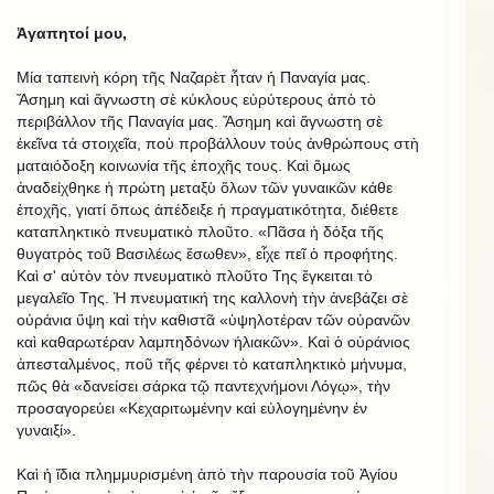
Ἀγαπητοί μου,
Μία ταπεινὴ κόρη τῆς Ναζαρὲτ ἦταν ἡ Παναγία μας.
Ἄσημη καὶ ἄγνωστη σὲ κύκλους εὐρύτερους ἀπὸ τὸ
περιβάλλον τῆς Παναγία μας. Ἄσημη καὶ ἄγνωστη σὲ
ἐκεῖνα τά στοιχεῖα, ποὺ προβάλλουν τούς ἀνθρώπους στὴ
ματαιόδοξη κοινωνία τῆς ἐποχῆς τους. Καὶ ὅμως
ἀναδείχθηκε ἡ πρώτη μεταξὺ ὅλων τῶν γυναικῶν κάθε
ἐποχῆς, γιατί ὅπως ἀπέδειξε ἡ πραγματικότητα, διέθετε
καταπληκτικὸ πνευματικὸ πλοῦτο. «Πᾶσα ἡ δόξα τῆς
θυγατρὸς τοῦ Βασιλέως ἔσωθεν», εἶχε πεῖ ὁ προφήτης.
Καὶ σ' αὐτὸν τὸν πνευματικὸ πλοῦτο Της ἔγκειται τὸ
μεγαλεῖο Της. Ἡ πνευματική της καλλονὴ τὴν ἀνεβάζει σὲ
οὐράνια ὕψη καὶ τὴν καθιστᾶ «ὑψηλοτέραν τῶν οὐρανῶν
καὶ καθαρωτέραν λαμπηδόνων ἡλιακῶν». Καὶ ὁ οὐράνιος
ἀπεσταλμένος, ποῦ τῆς φέρνει τὸ καταπληκτικὸ μήνυμα,
πῶς θὰ «δανείσει σάρκα τῷ παντεχνήμονι Λόγῳ», τὴν
προσαγορεύει «Κεχαριτωμένην καὶ εὐλογημένην ἐν
γυναιξί».
Kαὶ ἡ ἴδια πλημμυρισμένη ἀπὸ τὴν παρουσία τοῦ Ἁγίου