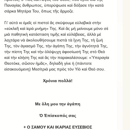
Παναγίας ἄνθρωπος, ὑπερύψωσε καὶ δόξασε τὴν κατὰ
σάρκα Μητέρα Του, ὅπως τῆς ἄρμοζε.
Γι' αὐτὸ κι ἐμεῖς οἱ πιστοὶ ἄς σκύψουμε εὐλαβικὰ στὴν
«εὐκλεῆ καὶ ἱερὰ μνήμη» Της. Καὶ ἄς μή μείνουμε μόνο σὲ
μιὰ παθητικὴ κατάσταση τιμῆς καὶ εὐλάβειας, ἀλλὰ μέ
λαχτάρα νὰ ἀκολουθήσουμε πιστὰ τὰ ἴχνη Της, τὴ ζωή
Της, τὸν ἁγιασμό Της, τὴν ἀγάπη Της, τὴν ἁγνότητά Της,
τὴν πίστη Της καὶ τὴν ὁλόψυχη ἀφοσίωσή Της στὸ Θεὸ
καὶ τὴν κλήση Της καὶ ἂς τὴν παρακαλέσουμε: «Ὑπεραγία
Θεοτόκε, σῶσον ἡμᾶς», δηλαδὴ γίνε ἡ (πάντοτε
εἰσακουόμενη) Μεσίτριά μας πρὸς τὸν Υἱὸ καὶ Θεό σου.
Χρόνια πολλά!
Με ὅλη μου την ἀγάπη
Ὁ Ἐπίσκοπός σας
+ Ο ΣΑΜΟΥ ΚΑΙ ΙΚΑΡΙΑΣ ΕΥΣΕΒΙΟΣ