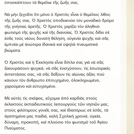
ὑποσκάπτουν τὰ θεμέλια τῆς ζωῆς σας.
Νὰ μὴν ξεχνᾶτε ὅτι μόνo ὁ Χριστὸς εἶναι ὁ θεμέλιος λίθος
τῆς ζωῆς σας. Ὁ Χριστὸς ὑποδεικνύει τὸν μοναδικὸ δρόμο
τῆς γνήσιας ἀρετῆς. Ὁ Χριστὸς χαρίζει τὸν ἀληθινὸ
φωτισμὸ τῆς ψυχῆς καὶ τῆς διανοίας. Ὁ Χριστὸς δίδει σὲ
ἐσᾶς τοὺς νέους δυνατή θέληση, εὐγενία ψυχῆς καὶ σᾶς
ἐμπνέει μέ ἀνώτερα ἰδανικὰ καὶ ὑψηλὰ πνευματικὰ
βιώματα.
Ὁ Χριστὸς καὶ ἡ Ἐκκλησία εἶναι δίπλα σας γιὰ νὰ σᾶς
ξεκουράσουν ψυχικά, νὰ σᾶς ἐνισχύσουν, τὶς ἐσωτερικὲς
ἀντιστάσεις σας, νὰ σᾶς δεῖξουν τὶς αἰώνιες ἀξίες ποὺ
κάνουν τὸν ἄνθρωπο ἐπιτυχημένο, ὁλοκληρωμένο,
χαρούμενο καὶ εὐτυχισμένο.
Μὲ αὐτὲς τὶς σκέψεις, εὔχομαι ἀπὸ καρδιὰς στούς
ἐκλεκτούς ἐκπαιδευτικούς λειτουργούς τῶν νησιῶν μας,
στούς φιλότιμους γονεῖς σας, καὶ ἰδιαιτέρως σὲ ἐσᾶς, τὰ
ἀγαπημένα μας παιδιά, καλή Σχολική χρονιά, ὑγιεία,
δύναμη, προκοπή, καὶ πλούσιο τὸν φωτισμὸ τοῦ Ἁγίου
Πνεύματος.