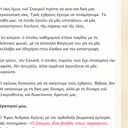
Ἡ νίκη ὄμως τοῦ Σταυροῦ πρέπει νὰ γίνει καὶ δική μας
προσωπικὴ νίκη. Τρεῖς ἐχθροὺς ἔχουμε νὰ πολεμήσωμε. Τὰ
πάθη μας, τὰ ὁποῖα ζητοῦν νὰ μᾶς ὑποτάξουν, νὰ μᾶς
καταστήσουν δούλους τῆς σάρκας καὶ τῆς ὕλης.
Τὸν κόσμον, ὁ ὁποῖος καθημερινὰ στήνει παγίδες με τὶς
θελκτικὲς φωνὲς, μέ τά ἀπατηλὰ θέλγητρά του γιὰ νὰ μᾶς
συλλάβει καὶ ὁδηγήσει στὸν ὄλεθρο καὶ τὴν καταστροφή.
Καὶ τρίτον, τὸν Σατανᾶ, ὁ ὁποῖος παρόλο ποὺ ἔχει σπασμένη τὴν
κεφαλή, δὲν ἡσυχάζει, ἀλλὰ ὁρμᾶ καὶ ἀγωνίζεται νὰ μᾶς
κυριεύσει.
Ὁ ἀγῶνας δύσκολος γιὰ νὰ νικήσουμε τοὺς ἐχθρούς. Βέβαια, δὲν
θὰ νικήσουμε με τὴ δική μας δύναμη, ἀλλὰ με τὴ δύναμη τοῦ
Σταυροθέντος καὶ Ἀναστάντος Χριστοῦ μας.
Ἀγαπητοί μου,
Ὁ Ἅγιος Ἀνδρέας Κρήτης μέ τήν ὀρθόδοξη βιωματική ἐμπειρία,
μᾶς ἐπισημαίνει:
«Ὁ Σταυρός εἶναι βοηθός στους πειρασμούς,