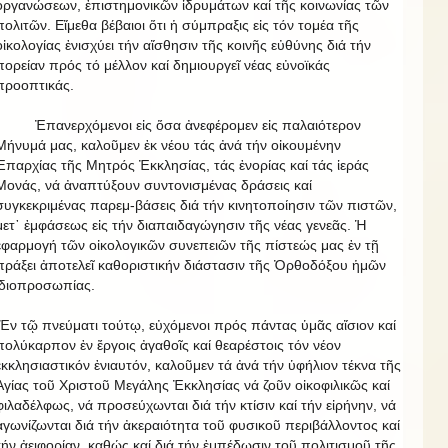
ὀργανώσεων, ἐπιστημονικῶν ἱδρυμάτων καί τῆς κοινωνίας τῶν
πολιτῶν. Εἴμεθα βέβαιοι ὅτι ἡ σύμπραξις εἰς τόν τομέα τῆς
οἰκολογίας ἐνισχύει τήν αἴσθησιν τῆς κοινῆς εὐθύνης διά τήν
πορείαν πρός τό μέλλον καί δημιουργεῖ νέας εὐνοϊκάς
προοπτικάς.
Ἐπανερχόμενοι εἰς ὅσα ἀνεφέρομεν εἰς παλαιότερον
Μήνυμά μας, καλοῦμεν ἐκ νέου τάς ἀνά τήν οἰκουμένην
Ἐπαρχίας τῆς Μητρός Ἐκκλησίας, τάς ἐνορίας καί τάς ἱεράς
Μονάς, νά ἀναπτύξουν συντονισμένας δράσεις καί
συγκεκριμένας παρεμ-βάσεις διά τήν κινητοποίησιν τῶν πιστῶν,
μετ᾿ ἐμφάσεως εἰς τήν διαπαιδαγώγησιν τῆς νέας γενεᾶς. Ἡ
ἐφαρμογή τῶν οἰκολογικῶν συνεπειῶν τῆς πίστεώς μας ἐν τῇ
πράξει ἀποτελεῖ καθοριστικήν διάστασιν τῆς Ὀρθοδόξου ἡμῶν
ἰδιοπροσωπίας.
Ἐν τῷ πνεύματι τούτῳ, εὐχόμενοι πρός πάντας ὑμᾶς αἴσιον καί
πολύκαρπον ἐν ἔργοις ἀγαθοῖς καί θεαρέστοις τόν νέον
ἐκκλησιαστικόν ἐνιαυτόν, καλοῦμεν τά ἀνά τήν ὑφήλιον τέκνα τῆς
Ἁγίας τοῦ Χριστοῦ Μεγάλης Ἐκκλησίας νά ζοῦν οἰκοφιλικῶς καί
φιλαδέλφως, νά προσεύχωνται διά τήν κτίσιν καί τήν εἰρήνην, νά
ἀγωνίζωνται διά τήν ἀκεραιότητα τοῦ φυσικοῦ περιβάλλοντος καί
τήν ἀειφορίαν, καθώς καί διά τήν ἐμπέδωσιν τοῦ πολιτισμοῦ τῆς