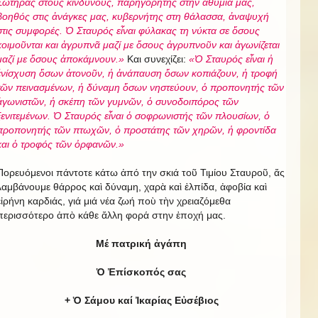
Σωτῆρας στους κινδύνους, παρηγορητής στην ἀθυμία μας,
βοηθός στις ἀνάγκες μας, κυβερνήτης στη θάλασσα, ἀναψυχή
στις συμφορές. Ὁ Σταυρός εἶναι φύλακας τη νύκτα σε ὅσους
κοιμοῦνται και ἀγρυπνᾶ μαζί με ὅσους ἀγρυπνοῦν και ἀγωνίζεται
μαζί με ὅσους ἀποκάμνουν.»
Και συνεχίζει:
«Ὁ Σταυρός εἶναι ἡ
ἐνίσχυση ὅσων ἀτονοῦν, ἡ ἀνάπαυση ὅσων κοπιάζουν, ἡ τροφή
τῶν πεινασμένων, ἡ δύναμη ὅσων νηστεύουν, ὁ προπονητής τῶν
ἀγωνιστῶν, ἡ σκέπη τῶν γυμνῶν, ὁ συνοδοιπόρος τῶν
ξενιτεμένων. Ὁ Σταυρός εἶναι ὁ σοφρωνιστής τῶν πλουσίων, ὁ
προπονητής τῶν πτωχῶν, ὁ προστάτης τῶν χηρῶν, ἡ φροντίδα
και ὁ τροφός τῶν ὀρφανῶν.»
Πορευόμενοι πάντοτε κάτω ἀπό την σκιά τοῦ Τιμίου Σταυροῦ, ἄς
λαμβάνουμε θάρρος καὶ δύναμη, χαρὰ καὶ ἐλπίδα, ἀφοβία καὶ
εἰρήνη καρδιάς, γιά μιά νέα ζωή ποὺ τὴν χρειαζόμεθα
περισσότερο ἀπὸ κάθε ἄλλη φορά στην ἐποχή μας.
Μέ πατρική ἀγάπη
Ὁ Ἐπίσκοπός σας
+ Ὁ Σάμου καί Ἰκαρίας Εὐσέβιος