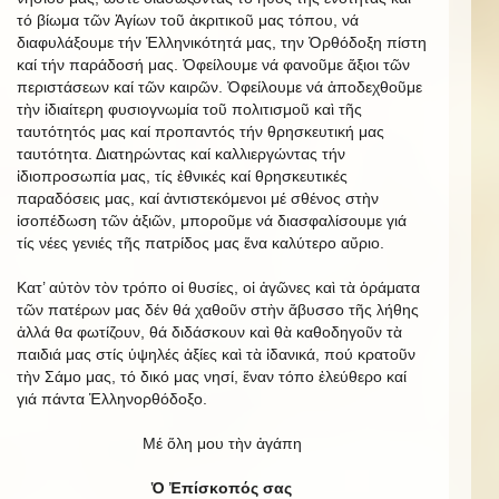
τό βίωμα τῶν Ἁγίων τοῦ ἀκριτικοῦ μας τόπου, νά
διαφυλάξουμε τήν Ἑλληνικότητά μας, την Ὀρθόδοξη πίστη
καί τήν παράδοσή μας. Ὀφείλουμε νά φανοῦμε ἄξιοι τῶν
περιστάσεων καί τῶν καιρῶν. Ὀφείλουμε νά ἀποδεχθοῦμε
τὴν ἰδιαίτερη φυσιογνωμία τοῦ πολιτισμοῦ καὶ τῆς
ταυτότητός μας καί προπαντός τήν θρησκευτική μας
ταυτότητα. Διατηρώντας καί καλλιεργώντας τήν
ἰδιοπροσωπία μας, τίς ἐθνικές καί θρησκευτικές
παραδόσεις μας, καί ἀντιστεκόμενοι μέ σθένος στὴν
ἰσοπέδωση τῶν ἀξιῶν, μποροῦμε νά διασφαλίσουμε γιά
τίς νέες γενιές τῆς πατρίδος μας ἕνα καλύτερο αὔριο.
Κατ’ αὐτὸν τὸν τρόπο οἱ θυσίες, οἱ ἀγῶνες καὶ τὰ ὁράματα
τῶν πατέρων μας δέν θά χαθοῦν στὴν ἄβυσσο τῆς λήθης
ἀλλά θα φωτίζουν, θά διδάσκουν καὶ θὰ καθοδηγοῦν τὰ
παιδιά μας στίς ὑψηλές ἀξίες καὶ τὰ ἰδανικά, πού κρατοῦν
τὴν Σάμο μας, τό δικό μας νησί, ἕναν τόπο ἐλεύθερο καί
γιά πάντα Ἑλληνορθόδοξο.
Μέ ὅλη μου τὴν ἀγάπη
Ὁ Ἐπίσκοπός σας