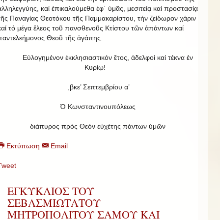
ἀλληλεγγύης, καί ἐπικαλούμεθα ἐφ᾿ ὑμᾶς, μεσιτείᾳ καί προστασίᾳ
τῆς Παναγίας Θεοτόκου τῆς Παμμακαρίστου, τήν ζείδωρον χάριν
καί τό μέγα ἔλεος τοῦ πανσθενοῦς Κτίστου τῶν ἁπάντων καί
παντελεήμονος Θεοῦ τῆς ἀγάπης.
Εὐλογημένον ἐκκλησιαστικόν ἔτος, ἀδελφοί καί τέκνα ἐν
Κυρίῳ!
,βκε’ Σεπτεμβρίου α’
Ὁ Κωνσταντινουπόλεως
διάπυρος πρός Θεόν εὐχέτης πάντων ὑμῶν
Εκτύπωση
Email
Tweet
ΕΓΚΥΚΛΙΟΣ ΤΟΥ
ΣΕΒΑΣΜΙΩΤΑΤΟΥ
ΜΗΤΡΟΠΟΛΙΤΟΥ ΣΑΜΟΥ ΚΑΙ