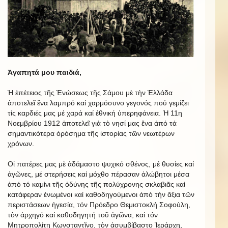
Ἀγαπητά μου παιδιά,
Ἡ ἐπέτειος τῆς Ἑνώσεως τῆς Σάμου μὲ τὴν Ἑλλάδα
ἀποτελεῖ ἕνα λαμπρό καί χαρμόσυνο γεγονός πού γεμίζει
τίς καρδιές μας μέ χαρά καί ἐθνική ὑπερηφάνεια. Ἡ 11η
Νοεμβρίου 1912 ἀποτελεῖ γιὰ τὸ νησί μας ἕνα ἀπό τά
σημαντικότερα ὁρόσημα τῆς ἱστορίας τῶν νεωτέρων
χρόνων.
Οἱ πατέρες μας μὲ ἀδάμαστο ψυχικό σθένος, μέ θυσίες καί
ἀγῶνες, μέ στερήσεις καί μόχθο πέρασαν ἀλώβητοι μέσα
ἀπό τό καμίνι τῆς ὀδύνης τῆς πολύχρονης σκλαβιᾶς καί
κατάφεραν ἑνωμένοι καί καθοδηγούμενοι ἀπὸ τὴν ἄξια τῶν
περιστάσεων ἡγεσία, τόν Πρόεδρο Θεμιστοκλή Σοφούλη,
τὸν ἀρχηγό καί καθοδηγητή τοῦ ἀγῶνα, καί τόν
Μητροπολίτη Κωνσταντῖνο, τὸν ἀσυμβίβαστο Ἱεράρχη,