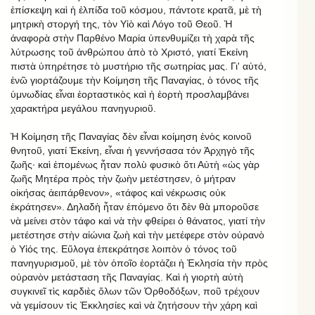
ἐπίσκεψη καὶ ἡ ἐλπίδα τοῦ κόσμου, πάντοτε κρατᾶ, μὲ τὴ
μητρικὴ στοργή της, τὸν Υἱὸ καὶ Λόγο τοῦ Θεοῦ. Ἡ
ἀναφορὰ στὴν Παρθένο Μαρία ὑπενθυμίζει τὴ χαρὰ τῆς
λύτρωσης τοῦ ἀνθρώπου ἀπὸ τὸ Χριστό, γιατί Ἐκείνη
πιστὰ ὑπηρέτησε τὸ μυστήριο τῆς σωτηρίας μας. Γι' αὐτό,
ἐνῶ γιορτάζουμε τὴν Κοίμηση τῆς Παναγίας, ὁ τόνος τῆς
ὑμνωδίας εἶναι ἑορταστικὸς καὶ ἡ ἑορτὴ προσλαμβάνει
χαρακτήρα μεγάλου πανηγυριοῦ.
Ἡ Κοίμηση τῆς Παναγίας δὲν εἶναι κοίμηση ἑνὸς κοινοῦ
θνητοῦ, γιατί Ἐκείνη, εἶναι ἡ γεννήσασα τόν Ἀρχηγὸ τῆς
ζωῆς· καὶ ἑπομένως ἦταν πολὺ φυσικὸ ὅτι Αὐτὴ «ὡς γὰρ
ζωῆς Μητέρα πρὸς τὴν ζωὴν μετέστησεν, ὁ μήτραν
οἰκήσας ἀειπάρθενον», «τάφος καὶ νέκρωσις οὐκ
ἐκράτησεν». Δηλαδὴ ἦταν ἑπόμενο ὅτι δὲν θὰ μποροῦσε
νὰ μείνει στὸν τάφο καὶ νὰ τὴν φθείρει ὁ θάνατος, γιατί τὴν
μετέστησε στὴν αἰώνια ζωὴ καὶ τὴν μετέφερε στὸν οὐρανὸ
ὁ Υἱός της. Εὔλογα ἐπεκράτησε λοιπὸν ὁ τόνος τοῦ
πανηγυρισμοῦ, μὲ τὸν ὁποῖο ἑορτάζει ἡ Ἐκλησία τὴν πρὸς
οὐρανὸν μετάσταση τῆς Παναγίας. Καὶ ἡ γιορτὴ αὐτὴ
συγκινεῖ τὶς καρδιὲς ὅλων τῶν Ὀρθοδόξων, ποῦ τρέχουν
νὰ γεμίσουν τὶς Ἐκκλησίες καὶ νὰ ζητήσουν τὴν χάρη καὶ