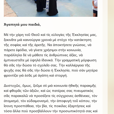
Ἀγαπητά μου παιδιά,
Μέ τήν χάρη τοῦ Θεοῦ καὶ τὶς εὐλογίες τῆς Ἐκκλησίας μας,
ξεκινᾶτε μιὰ καινούργια χρονιὰ μὲ στόχο τὴν κατάκτηση
τῆς σοφίας καὶ τῆς ἀρετῆς. Να ἀποκτήσετε γνώσεις, νὰ
πάρετε ἐφόδια, νὰ γίνετε χρήσιμοι στὴν κοινωνία,
παράλληλα δέ νὰ μάθετε τὶς ἀνθρώπινες ἀξίες, νὰ
ἐμπνευστεῖτε μὲ ὑψηλὰ ἰδανικά. Τὴν γραμματικὴ μόρφωση
θὰ σᾶς τὴν δώσει τὸ σχολεῖο σας. Τὴν καλλιέργεια τῆς
ψυχῆς σας θὰ σᾶς τὴν δώσει ἡ Ἐκκλησία, ποὺ σὰν μητέρα
φροντίζει γιὰ ἐσᾶς μὲ ἀγάπη καὶ στοργή.
Δυστυχῶς, ὅμως, ζοῦμε σὲ μιὰ κοινωνία ἠθικῆς παρακμῆς
καὶ φθορᾶς τῶν ἀξιῶν, καὶ ὡς πατέρας σας πνευματικὸς
σᾶς παρακαλῶ νὰ προσέξετε τὶς σύγχρονες ἀσθένειες, τὸν
ἀτομισμό, τὸν εὐδαιμονισμό, τὴν ἀποφυγὴ τοῦ κόπου, τὴν
ἴσονη προσπάθεια, τὴν βία, τὶς ποικίλες ἐξαρτήσεις καὶ
τόσα ἄλλα ποὺ προσβάλλουν τὴν προσωπικότητά σας καὶ