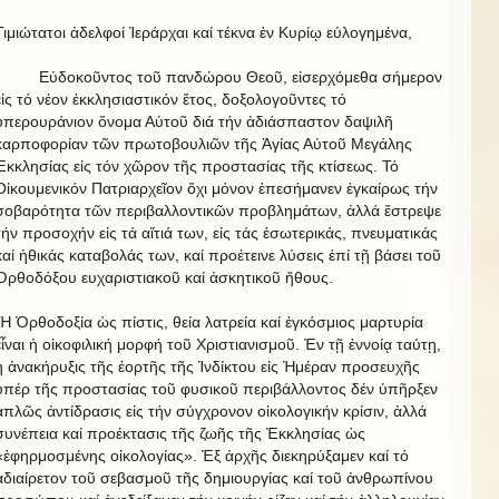
Τιμιώτατοι ἀδελφοί Ἱεράρχαι καί τέκνα ἐν Κυρίῳ εὐλογημένα,
Εὐδοκοῦντος τοῦ πανδώρου Θεοῦ, εἰσερχόμεθα σήμερον
εἰς τό νέον ἐκκλησιαστικόν ἔτος, δοξολογοῦντες τό
ὑπερουράνιον ὄνομα Αὐτοῦ διά τήν ἀδιάσπαστον δαψιλῆ
καρποφορίαν τῶν πρωτοβουλιῶν τῆς Ἁγίας Αὐτοῦ Μεγάλης
Ἐκκλησίας εἰς τόν χῶρον τῆς προστασίας τῆς κτίσεως. Τό
Οἰκουμενικόν Πατριαρχεῖον ὄχι μόνον ἐπεσήμανεν ἐγκαίρως τήν
σοβαρότητα τῶν περιβαλλοντικῶν προβλημάτων, ἀλλά ἔστρεψε
τήν προσοχήν εἰς τά αἴτιά των, εἰς τάς ἐσωτερικάς, πνευματικάς
καί ἠθικάς καταβολάς των, καί προέτεινε λύσεις ἐπί τῇ βάσει τοῦ
Ὀρθοδόξου ευχαριστιακοῦ καί ἀσκητικοῦ ἤθους.
Ἡ Ὀρθοδοξία ὡς πίστις, θεία λατρεία καί ἐγκόσμιος μαρτυρία
εἶναι ἡ οἰκοφιλική μορφή τοῦ Χριστιανισμοῦ. Ἐν τῇ ἐννοίᾳ ταύτῃ,
ἡ ἀνακήρυξις τῆς ἑορτῆς τῆς Ἰνδίκτου εἰς Ἡμέραν προσευχῆς
ὑπέρ τῆς προστασίας τοῦ φυσικοῦ περιβάλλοντος δέν ὑπῆρξεν
ἁπλῶς ἀντίδρασις εἰς τήν σύγχρονον οἰκολογικήν κρίσιν, ἀλλά
συνέπεια καί προέκτασις τῆς ζωῆς τῆς Ἐκκλησίας ὡς
«ἐφηρμοσμένης οἰκολογίας». Ἐξ ἀρχῆς διεκηρύξαμεν καί τό
ἀδιαίρετον τοῦ σεβασμοῦ τῆς δημιουργίας καί τοῦ ἀνθρωπίνου