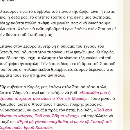
Ὁ Σταυρὸς είναι τὸ σύμβολο τοῦ πόνου τῆς ζωῆς. Είναι ἡ πίστις
μας, ἡ δόξα μας, τὸ ἀήττητο τρόπαιο τῆς δικῆς μας σωτηρίας.
Δέν χρειαζεται πολλὴ σκέψη καὶ μεγάλη σοφία νὰ ἐννοήσουμε
ὅλα αὐτά. Φτάνει νὰ ἐνθυμηθοῦμε τί ἐγινε ἐπάνω στὸν Σταυρό μὲ
τὸν θάνατο τοῦ Σωτῆρος μας.
Ἐπάνω στὸν Σταυρό συνετρίβη ἡ δύναμις τοῦ ἐχθροῦ τοῦ
Σατανᾶ, τοῦ ἀδυσώπητου τυράννου τῶν ψυχῶν μας. Ὁ Κύριός
μας ἔδωσε τὴν μάχη, πολέμησε τὸν γίγαντα τῆς κακίας καὶ τοῦ
συνέτριψε τὴν κεφαλή. Τὸν ἔσυρε δέσμιο στὸ ἅρμα τοῦ Σταυροῦ
Του, ὅπως οἱ παλαιοί ἐκεῖνοι θριαμβευτές ἔσυραν δεμένους στὰ
ἅρματά τους τὸν ἡττημένο ἀντίπαλο.
Ἐθριαμβεύσε ὁ Κύριός μας ἐπάνω στὸν Σταυρό τόσο πολύ,
ὥστε ὁ Ἅδης νὰ πονεῖ καὶ στενάζων νὰ βοᾷ.
«Κατελύθη μου ἡ
ἐξουσία, τὸ κράτος μου ἔλυσε ὁ Υἱὸς τῆς Μαρίας»
. Τόσο μέγας ὁ
θρίαμβος, ὥστε ὁ Ἀπόστολος Παῦλος, πλήρης χαρᾶς καὶ
ἐνθουσιασμοῦ, νὰ φωνάζει πρὸς τὸν ἡττημένο Ἅδη,
«Ποῦ σου
θάναται τὸ κέντρον; Ποῦ σου Ἅδη τὸ νῆκος;»
καὶ παράλληλα νὰ
καυχᾶται,
«Ἐμοὶ μὴ γένοιτο καυχᾶσθαι, εἰ μη ἐν τῷ Σταυρῷ τοῦ
Κυρίου ἡμῶν Ἰησοῦ Χριστοῦ»
.