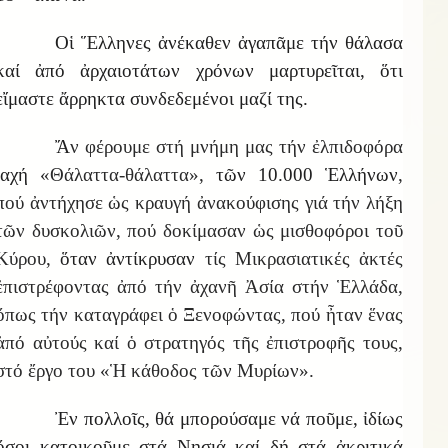
Οἱ Ἕλληνες ἀνέκαθεν ἀγαπᾶμε τήν θάλασα
καί ἀπό ἀρχαιοτάτων χρόνων μαρτυρεῖται, ὅτι
εἴμαστε ἄρρηκτα συνδεδεμένοι μαζί της.
Ἄ
ν φέρουμε στή μνήμη μας τήν ἐλπιδοφόρα
ἰαχή
«Θάλαττα-θάλαττα»,
τῶν 10.000 Ἑλλήνων
,
πού ἀντήχησε ὡς κραυγή ἀνακούφισης γιά τήν λήξη
τῶν δυσκολιῶν, πού δοκίμασαν ὡς μισθοφόροι τοῦ
Κύρου,
ὅταν ἀντίκρυσαν
τίς Μικρασιατικές ἀκτές
ἐπιστρέφοντας ἀπό τήν ἀχανῆ Ἀσία στήν Ἑλλάδα,
ὅπως τήν καταγράφει ὁ Ξενοφώντας, πού ἦταν ἕνας
ἀπό αὐτούς καί ὁ στρατηγός τῆς ἐπιστροφῆς τους,
στό ἔργο του «Ἡ κάθοδος τῶν Μυρίων».
Ἐν πολλοῖς, θά μπορούσαμε νά ποῦμε, ἰδίως
ὅσοι κατοικοῦμε στά Νησιά καί δή στά ἀκριτικά