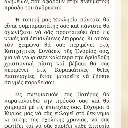
ἀληθειῶν, πού ἀφοροῦν στήν πνευματική
πρόοδο τοῦ ἀνθρώπου.
Ἡ τοπική μας Ἐκκλησία πάντοτε θά
εἶναι συμπαραστάτης σας καί πάντοτε θά
ἀγωνίζεται νά σᾶς προστατεύει ἀπό τίς
κακές καί ἐπικίνδυνες ἐπιρροές. Κι αὐτόν
τόν χειμώνα θά σᾶς περιμένει στίς
Κατηχητικές Συνάξεις τῆς Ἐνορίας σας,
γιά νά γνωρίσετε καλύτερα τήν ὀρθόδοξη
χριστιανική πίστη καί βέβαια θά σᾶς
περιμένει στίς Κυριακάτικες θεῖες
Λειτουργίες, ὅπου μπορεῖτε νά ζήσετε
στιγμές παραδείσου.
Ὡς πνευματικός σας Πατέρας θά
παρακολουθῶ τήν πρόοδό σας καί θά
χαίρομαι μέ τίς ἐπιτυχίες σας. Εὔχομαι ὁ
Κύριος μας νά σᾶς εὐλογεῖ στό ξεκίνημα
κι αὐτῆς τῆς σχολικῆς χρονιᾶς, νά σᾶς
φωτίζει καί νά σᾶς χαρίζει κάθε ἐπιτυχία