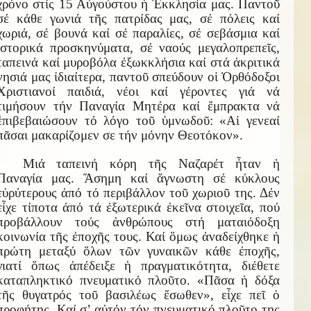
χρόνο στίς 15 Αὐγούστου ἡ Ἐκκλησία μας. Παντοῦ
σέ κάθε γωνιά τῆς πατρίδας μας, σέ πόλεις καί
χωριά, σέ βουνά καί σέ παραλίες, σέ σεβάσμια καί
ἱστορικά προσκηνύματα, σέ ναούς μεγαλοπρεπεῖς,
ταπεινά καί μυροβόλα ἐξωκκλήσια καί στά ἀκριτικά
νησιά μας ἰδιαίτερα, παντοῦ σπεύδουν οἱ Ὀρθόδοξοι
Χριστιανοί παιδιά, νέοι καί γέροντες γιά νά
τιμήσουν τήν Παναγία Μητέρα καί ἔμπρακτα νά
ἐπιβεβαιώσουν τό λόγο τοῦ ὑμνωδοῦ: «Αἱ γενεαί
πᾶσαι μακαρίζομεν σε τήν μόνην Θεοτόκον».
Μιά ταπεινή κόρη τῆς Ναζαρέτ ἦταν ἡ
Παναγία μας. Ἄσημη καί ἄγνωστη σέ κύκλους
εὐρύτερους ἀπό τό περιβάλλον τοῦ χωριοῦ της. Δέν
εἶχε τίποτα ἀπό τά ἐξωτερικά ἐκεῖνα στοιχεῖα, πού
προβάλλουν τούς ἀνθρώπους στή ματαιόδοξη
κοινωνία τῆς ἐποχῆς τους. Καί ὅμως ἀναδείχθηκε ἡ
πρώτη μεταξύ ὅλων τῶν γυναικῶν κάθε ἐποχῆς,
γιατί ὅπως ἀπέδειξε ἡ πραγματικότητα, διέθετε
καταπληκτικό πνευματικό πλοῦτο. «Πᾶσα ἡ δόξα
τῆς θυγατρός τοῦ βασιλέως ἔσωθεν», εἶχε πεῖ ὁ
προφήτης. Καί σ’ αὐτόν τόν πνευματικό πλοῦτο της