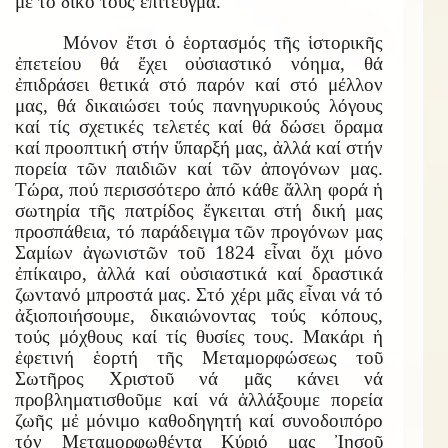
μέ τό δικό τους ἐπίτευγμα.
Μόνον ἔτσι ὁ ἑορτασμός τῆς ἱστορικῆς
ἐπετείου θά ἔχει οὐσιαστικό νόημα, θά
ἐπιδράσει θετικά στό παρόν καί στό μέλλον
μας, θά δικαιώσει τούς πανηγυρικούς λόγους
καί τίς σχετικές τελετές καί θά δώσει ὅραμα
καί προοπτική στήν ὕπαρξή μας, ἀλλά καί στήν
πορεία τῶν παιδιῶν καί τῶν ἀπογόνων μας.
Τώρα, πού περισσότερο ἀπό κάθε ἄλλη φορά ἡ
σωτηρία τῆς πατρίδος ἔγκειται στή δική μας
προσπάθεια, τό παράδειγμα τῶν προγόνων μας
Σαμίων ἀγωνιστῶν τοῦ 1824 εἶναι ὄχι μόνο
ἐπίκαιρο, ἀλλά καί οὐσιαστικά καί δραστικά
ζωντανό μπροστά μας. Στό χέρι μᾶς εἶναι νά τό
ἀξιοποιήσουμε, δικαιώνοντας τούς κόπους,
τούς μόχθους καί τίς θυσίες τους. Μακάρι ἡ
ἐφετινή ἑορτή τῆς Μεταμορφώσεως τοῦ
Σωτῆρος Χριστοῦ νά μᾶς κάνει νά
προβληματισθοῦμε καί νά ἀλλάξουμε πορεία
ζωῆς μἐ μόνιμο καθοδηγητή καί συνοδοιπόρο
τόν Μεταμορφωθέντα Κύριό μας Ἰησοῦ