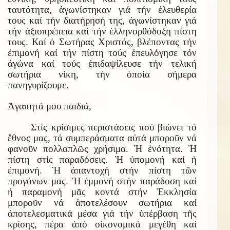
ταυτότητα, ἀγωνίστηκαν γιά τήν ἐλευθερία
τους καί τήν διατήρησή της, ἀγωνίστηκαν γιά
τήν ἀξιοπρέπεια καί τήν ἑλληνορθόδοξη πίστη
τους. Καί ὁ Σωτήρας Χριστός, βλέποντας τήν
ἐπιμονή καί τήν πίστη τούς ἐπευλόγησε τόν
ἀγώνα καί τούς ἐπιδαψίλευσε τήν τελική
σωτήρια νίκη, τήν ὁποία σήμερα
πανηγυρίζουμε.
Ἀγαπητά μου παιδιά,
Στίς κρίσιμες περιστάσεις πού βιώνει τό
ἔθνος μας, τά συμπεράσματα αὐτά μποροῦν νά
φανοῦν πολλαπλῶς χρήσιμα. Ἡ ἑνότητα. Ἡ
πίστη στίς παραδόσεις. Ἡ ὑπομονή καί ἡ
ἐπιμονή. Ἡ ἀπαντοχή στήν πίστη τῶν
προγόνων μας. Ἡ ἐμμονή στήν παράδοση καί
ἡ παραμονή μᾶς κοντά στήν Ἐκκλησία
μποροῦν νά ἀποτελέσουν σωτήρια καί
ἀποτελεσματικά μέσα γιά τήν ὑπέρβαση τῆς
κρίσης, πέρα ἀπό οἰκονομικά μεγέθη καί