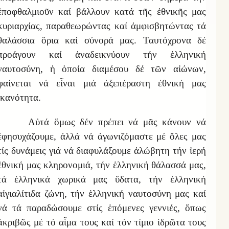
ἐποφθαλμιοῦν καί βάλλουν κατά τῆς ἐθνικῆς μας
κυριαρχίας, παραθεωρώντας καί ἀμφισβητώντας τά
θαλάσσια ὅρια καί σύνορά μας. Ταυτόχρονα δέ
προάγουν καί ἀναδεικνύουν τήν ἑλληνική
ναυτοσύνη, ἡ ὁποία διαμέσου δέ τῶν αἰώνων,
φαίνεται νά εἶναι μιά ἀξεπέραστη ἐθνική μας
ἱκανότητα.
Αὐτά
ὅμως δ
έν πρέπει νά μᾶς κάνουν νά
ἐφησυχάζουμε, ἀλλά νά ἀγωνιζόμαστε μέ ὅλες μας
τίς δυνάμεις γιά νά διαφυλάξουμε ἀλώβητη τήν ἱερή
ἐθνική μας κληρονομιά, τήν ἑλληνική θάλασσά μας,
τά ἑλληνικά χωρικά μας ὕδατα, τήν ἑλληνική
αἰγιαλίτιδα ζώνη, τήν
ἑλληνική ναυτοσύνη μας
καί
νά τά παραδώσουμε στίς ἑπόμενες γεννιές, ὅπως
ἀκριβῶς μέ τό αἷμα τους καί τόν τίμιο ἱδρῶτα τους