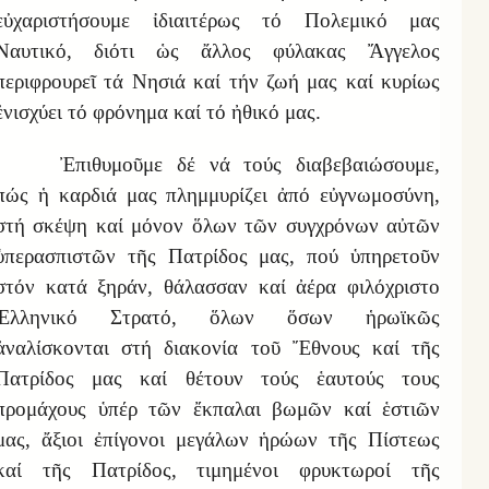
εὐχαριστήσουμε ἰδιαιτέρως τό Πολεμικό μας
Ναυτικό, διότι ὡς ἄλλος φύλακας Ἄγγελος
περιφρουρεῖ τά Νησιά καί τήν ζωή μας καί κυρίως
ἐνισχύει τό φρόνημα καί τό ἠθικό μας.
Ἐπιθυμοῦμε δέ νά τούς διαβεβαιώσουμε,
πώς ἡ καρδιά μας πλημμυρίζει ἀπό εὐγνωμοσύνη,
στή σκέψη καί μόνον ὅλων τῶν συγχρόνων αὐτῶν
ὑπερασπιστῶν τῆς Πατρίδος μας, πού ὑπηρετοῦν
στόν κατά ξηράν, θάλασσαν καί ἀέρα φιλόχριστο
Ἑλληνικό Στρατό, ὅλων ὅσων ἡρωϊκῶς
ἀναλίσκονται στή διακονία τοῦ Ἔθνους καί τῆς
Πατρίδος μας καί θέτουν τούς ἑαυτούς τους
προμάχους ὑπέρ τῶν ἔκπαλαι βωμῶν καί ἑστιῶν
μας, ἄξιοι ἐπίγονοι μεγάλων ἡρώων τῆς Πίστεως
καί τῆς Πατρίδος, τιμημένοι φρυκτωροί τῆς