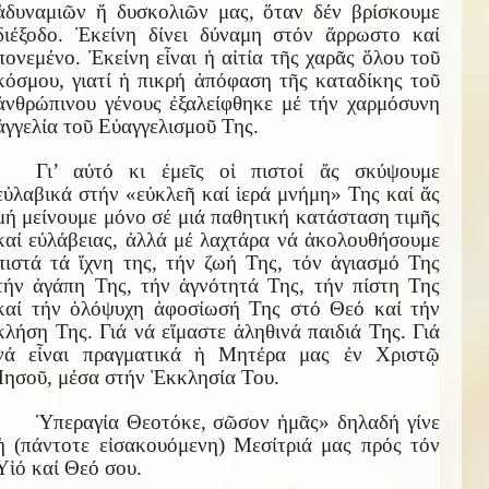
ἀδυναμιῶν ἤ δυσκολιῶν μας, ὅταν δέν βρίσκουμε
διέξοδο. Ἐκείνη δίνει δύναμη στόν ἄρρωστο καί
πονεμένο. Ἐκείνη εἶναι ἡ αἰτία τῆς χαρᾶς ὅλου τοῦ
κόσμου, γιατί ἡ πικρή ἀπόφαση τῆς καταδίκης τοῦ
ἀνθρώπινου γένους ἐξαλείφθηκε μέ τήν χαρμόσυνη
ἀγγελία τοῦ Εὐαγγελισμοῦ Της.
Γι’ αὐτό κι ἐμεῖς οἱ πιστοί ἄς σκύψουμε
εὐλαβικά στήν «εὐκλεῆ καί ἱερά μνήμη» Της καί ἄς
μή μείνουμε μόνο σέ μιά παθητική κατάσταση τιμῆς
καί εὐλάβειας, ἀλλά μέ λαχτάρα νά ἀκολουθήσουμε
πιστά τά ἴχνη της, τήν ζωή Της, τόν ἁγιασμό Της
τήν ἀγάπη Της, τήν ἁγνότητά Της, τήν πίστη Της
καί τήν ὁλόψυχη ἀφοσίωσή Της στό Θεό καί τήν
κλήση Της. Γιά νά εἴμαστε ἀληθινά παιδιά Της. Γιά
νά εἶναι πραγματικά ἡ Μητέρα μας ἐν Χριστῷ
Ἰησοῦ, μέσα στήν Ἐκκλησία Του.
Ὑπεραγία Θεοτόκε, σῶσον ἡμᾶς» δηλαδή γίνε
ἡ (πάντοτε εἰσακουόμενη) Μεσίτριά μας πρός τόν
Υἱό καί Θεό σου.