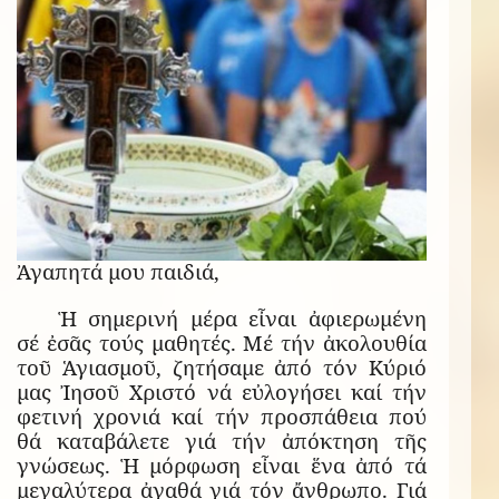
Ἀγαπητά μου παιδιά,
Ἡ σημερινή μέρα εἶναι ἀφιερωμένη
σέ ἐσᾶς τούς μαθητές. Μέ τήν ἀκολουθία
τοῦ Ἁγιασμοῦ, ζητήσαμε ἀπό τόν Κύριό
μας Ἰησοῦ Χριστό νά εὐλογήσει καί τήν
φετινή χρονιά καί τήν προσπάθεια πού
θά καταβάλετε γιά τήν ἀπόκτηση τῆς
γνώσεως. Ἡ μόρφωση εἶναι ἕνα ἀπό τά
μεγαλύτερα ἀγαθά γιά τόν ἄνθρωπο. Γιά