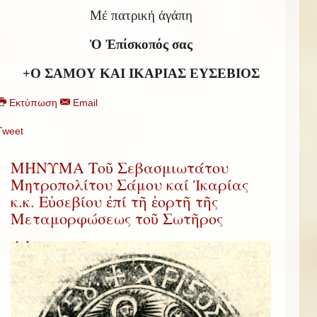
Μέ πατρική ἀγάπη
Ὁ Ἐπίσκοπός σας
+Ο ΣΑΜΟΥ ΚΑΙ ΙΚΑΡΙΑΣ ΕΥΣΕΒΙΟΣ
Εκτύπωση
Email
Tweet
ΜΗΝΥΜΑ Τοῦ Σεβασμιωτάτου
Μητροπολίτου Σάμου καί Ἰκαρίας
κ.κ. Εὐσεβίου ἐπί τῆ ἑορτῆ τῆς
Μεταμορφώσεως τοῦ Σωτῆρος