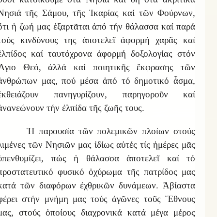
Νησιά τῆς Σάμου, τῆς Ἰκαρίας καί τῶν Φούρνων,
ὅτι ἡ ζωή μας ἐξαρτᾶται ἀπό τήν θάλασσα καί παρά
τούς κινδύνους της ἀποτελεῖ ἀφορμή χαρᾶς καί
ἐλπίδος καί ταυτόχρονα ἀφορμή δοξολογίας στόν
Ἅγιο Θεό, ἀλλά καί ποιητικῆς ἔκφρασης τῶν
ἀνθρώπων μας, πού μέσα ἀπό τό δημοτικό ἆσμα,
ἐκθειάζουν πανηγυρίζουν, παρηγοροῦν καί
ἀνανεώνουν τήν ἐλπίδα τῆς ζωῆς τους.
Ἡ παρουσία τῶν πολεμικῶν πλοίων στούς
λιμένες τῶν Νησιῶν μας ἰδίως αὐτές τίς ἡμέρες μᾶς
ὑπενθυμίζει, πώς ἡ θάλασσα ἀποτελεῖ καί τό
προστατευτικό φυσικό ὀχύρωμα τῆς πατρίδος μας
κατά τῶν διαφόρων ἐχθρικῶν δυνάμεων. Ἀβίαστα
φέρει στήν μνήμη μας τούς ἀγῶνες τοῦς Ἔθνους
μας, στούς ὁποίους διαχρονικά κατά μέγα μέρος