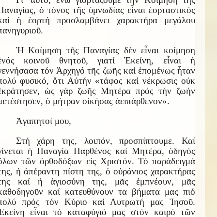
Παναγίας, ὁ τόνος τῆς ὑμνωδίας εἶναι ἑορταστικός
καί ἡ ἑορτή προσλαμβάνει χαρακτήρα μεγάλου
πανηγυριοῦ.
Ἡ Κοίμηση τῆς Παναγίας δέν εἶναι κοίμηση
ἑνός κοινοῦ θνητοῦ, γιατί Ἐκείνη, εἶναι ἡ
γεννήσασα τόν Ἀρχηγό τῆς ζωῆς καί ἑπομένως ἦταν
πολύ φυσικό, ὅτι Αὐτήν «τάφος καί νέκρωσις οὐκ
ἐκράτησεν, ὡς γάρ ζωῆς Μητέρα πρός τήν ζωήν
μετέστησεν, ὁ μήτραν οἰκήσας ἀειπάρθενον».
Ἀγαπητοί μου,
Στή χάρη της, λοιπόν, προσπίπτουμε. Καί
γίνεται ἡ Παναγία Παρθένος καί Μητέρα, ὁδηγός
ὅλων τῶν ὀρθοδόξων εἰς Χριστόν. Τό παράδειγμά
της, ἡ ἀπέραντη πίστη της, ὁ οὐράνιος χαρακτήρας
της καί ἡ ἁγιοσύνη της, μᾶς ἐμπνέουν, μᾶς
καθοδηγοῦν καί κατευθύνουν τα βήματα μας πιό
πολύ πρός τόν Κύριο καί Λυτρωτή μας Ἰησοῦ.
Ἐκείνη εἶναι τό καταφύγιό μας στόν καιρό τῶν