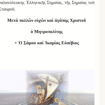
γαλανόλευκης Ἑλληνικῆς Σημαίας, τῆς Σημαίας τοῦ
Σταυροῦ.
Μετά πολλῶν εὐχῶν καί ἀγάπης Χριστοῦ
ὁ Μητροπολίτης
+
Ὁ Σάμου καί Ἰκαρίας Εὐσέβιος