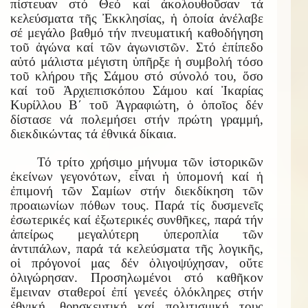
πίστευαν στό Θεό καί ἀκολουθοῦσαν τά
κελεύσματα τῆς Ἐκκλησίας, ἡ ὁποία ἀνέλαβε
σέ μεγάλο βαθμό τήν πνευματική καθοδήγηση
τοῦ ἀγώνα καί τῶν ἀγωνιστῶν. Στό ἐπίπεδο
αὐτό μάλιστα μέγιστη ὑπῆρξε ἡ συμβολή τόσο
τοῦ κλήρου τῆς Σάμου στό σύνολό του, ὅσο
καί τοῦ Ἀρχιεπισκόπου Σάμου καί Ἰκαρίας
Κυρίλλου Β΄ τοῦ Ἀγραφιώτη, ὁ ὁποῖος δέν
δίστασε νά πολεμήσει στήν πρώτη γραμμή,
διεκδικώντας τά ἐθνικά δίκαια.
Τό τρίτο χρήσιμο μήνυμα τῶν ἱστορικῶν
ἐκείνων γεγονότων, εἶναι ἡ ὑπομονή καί ἡ
ἐπιμονή τῶν Σαμίων στήν διεκδίκηση τῶν
προαιωνίων πόθων τους. Παρά τίς δυσμενεῖς
ἐσωτερικές καί ἐξωτερικές συνθῆκες, παρά τήν
ἀπείρως μεγαλύτερη ὑπεροπλία τῶν
ἀντιπάλων, παρά τά κελεύσματα τῆς λογικῆς,
οἱ πρόγονοί μας δέν ὀλιγοψύχησαν, οὔτε
ὀλιγώρησαν. Προσηλωμένοι στό καθῆκον
ἔμειναν σταθεροί ἐπί γενεές ὁλόκληρες στήν
ἐθνική, θρησκευτική καί πολιτισμική τους