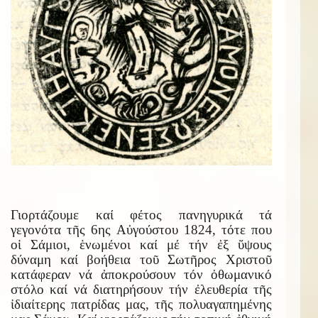
Γιορτάζουμε καί φέτος πανηγυρικά τά
γεγονότα τῆς 6ης Αὐγούστου 1824, τότε που
οἱ Σάμιοι, ἑνωμένοι καί μέ τήν ἐξ ὕψους
δύναμη καί βοήθεια τοῦ Σωτῆρος Χριστοῦ
κατάφεραν νά ἀποκρούσουν τόν ὀθωμανικό
στόλο καί νά διατηρήσουν τήν ἐλευθερία τῆς
ἰδιαίτερης πατρίδας μας, τῆς πολυαγαπημένης