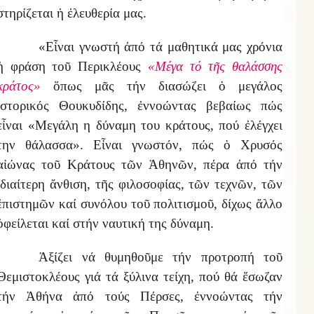
στηρίζεται ἡ ἐλευθερία μας.
«Εἶναι γνωστή ἀπό τά μαθητικά μας χρόνια
ἡ φράση τοῦ Περικλέους
«Μέγα τό τῆς θαλάσσης
κράτος»
ὅπως μᾶς τήν διασώζει ὁ μεγάλος
ἱστορικός Θουκυδίδης, ἐννοώντας βεβαίως πώς
εἶναι «Μεγάλη η δύναμη του κράτους, πού ἐλέγχει
την θάλασσα». Εἶναι γνωστόν, πώς ὁ Χρυσός
αἰώνας τοῦ Κράτους τῶν Ἀθηνῶν, πέρα ἀπό τήν
ἰδιαίτερη ἄνθιση, τῆς φιλοσοφίας, τῶν τεχνῶν, τῶν
ἐπιστημῶν καί συνόλου τοῦ πολιτισμοῦ, δίχως ἄλλο
ὀφείλεται καί στήν ναυτική της δύναμη.
Ἀξίζει νά θυμηθοῦμε τήν προτροπή τοῦ
Θεμιστοκλέους γιά τά ξύλινα τείχη, πού θά ἔσωζαν
τήν Ἀθήνα ἀπό τούς Πέρσες, ἐννοώντας τήν