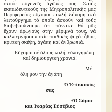
στούς εὐγενεῖς ἀγῶνες σας. Στούς
ἐκπαιδευτικούς της Μητροπολιτικῆς μας
Περιφερείας εὔχομαι πολλή δύναμη στό
λειτούργημα τό ὁποῖο ἀσκοῦν καί τούς
διαβεβαιώνουμε ὅτι πάντοτε θά μᾶς
ἔχουν ἀρωγούς στήν μέριμνά τους, νά
καλλιεργήσουν στίς παιδικές ψυχές ἦθος,
κριτική σκέψη, ἀγάπη καί ἀνθρωπιά.
Εὔχομαι σέ ὅλους καλή, εὐλογημένη
καί δημιουργική χρονιά!
Μέ
ὅλη μου τήν ἀγάπη
Ὁ Ἐπίσκοπός
σας
+Ὁ Σάμου
και Ἰκαρίας Εὐσέβιος