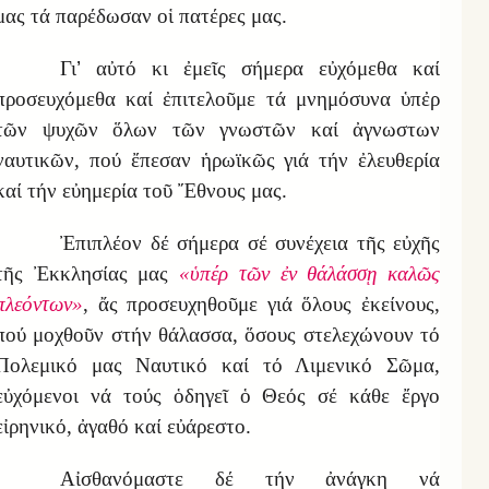
μας τά παρέδωσαν οἱ πατέρες μας.
Γι
’
αὐτό κι ἐμεῖς σήμερα εὐχόμεθα καί
προσευχόμεθα καί ἐπιτελοῦμε τά μνημόσυνα ὑπἐρ
τῶν ψυχῶν ὅλων τῶν γνωστῶν καί ἀγνωστων
ναυτικῶν, πού ἔπεσαν ἡρωϊκῶς γιά τήν ἐλευθερία
καί τήν εὐημερία τοῦ Ἔθνους μας.
Ἐπιπλέον δέ σήμερα σέ συνέχεια τῆς εὐχῆς
τῆς Ἐκκλησίας μας
«ὑπέρ τῶν ἐν θάλάσσῃ καλῶς
πλεόντων»
, ἄς προσευχηθοῦμε γιά ὅλους ἐκείνους,
πού μοχθοῦν στήν θάλασσα, ὅσους στελεχώνουν τό
Πολεμικό μας Ναυτικό καί τό Λιμενικό Σῶμα,
εὐχόμενοι νά τούς ὁδηγεῖ ὁ Θεός σέ κάθε ἔργο
εἰρηνικό, ἀγαθό καί εὐάρεστο.
Αἰσθανόμαστε δέ τήν ἀνάγκη νά