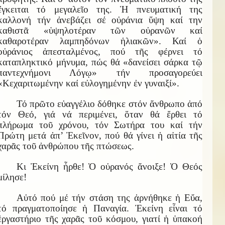
ἔγκειται τό μεγαλεῖο της. Ἡ πνευματική της
καλλονή τήν ἀνεβάζει σέ οὐράνια ὕψη καί την
καθιστᾶ «ὑψηλοτέραν τῶν οὐρανῶν καί
καθαροτέραν λαμπηδόνων ἡλιακῶν». Καί ὁ
οὐράνιος ἀπεσταλμένος, πού τῆς φέρνει τό
καταπληκτικό μήνυμα, πώς θά «δανείσει σάρκα τῷ
παντεχνήμονι Λόγῳ» τήν προσαγορεύει
«Κεχαριτωμένην καί εὐλογημένην ἐν γυναιξί».
Τό πρῶτο εὐαγγέλιο δόθηκε στόν ἄνθρωπο ἀπό
τόν Θεό, γιά νά περιμένει, ὅταν θά ἔρθει τό
πλήρωμα τοῦ χρόνου, τόν Σωτήρα του καί τήν
Πρώτη μετά ἀπ’ Ἐκεῖνον, πού θά γίνει ἡ αἰτία τῆς
χαρᾶς τοῦ ἀνθρώπου τῆς πτώσεως.
Κι Ἐκείνη ἦρθε! Ὁ οὐρανός ἄνοιξε! Ὁ Θεός
μίλησε!
Αὐτό πού μέ τήν στάση της ἀρνήθηκε ἡ Εὔα,
τό πραγματοποίησε ἡ Παναγία. Ἐκείνη εἶναι τό
ἐργαστήριο τῆς χαρᾶς τοῦ κόσμου, γιατί ἡ ὑπακοή