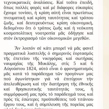
τεχνοκρατικές ἀναλύσεις. Καί τοῦτο ἐπειδή,
ὅπως πολλές φορές καί μέ διάφορες εὐκαιρίες
ἔχουμε τονίσει, ἡ κρίση αὐτή εἶναι πρωτίστως
πνευματική καί κρίση ταυτότητας καί τρόπου
ζωῆς, καί δευτερευόντως κρίση οἰκονομική,
δεδομένου ὅτι ὁ τρόπος ζωῆς καί ἡ νεόκοπη
κοσμοπολίτικη νοοτροπία μᾶς ὁδήγησε καί
στόν ἐκτροχιασμό τῶν οἰκονομικῶν μεγεθῶν.
Ἄν λοιπόν σέ κάτι μπορεῖ νά μᾶς φανεῖ
πραγματικά λυσιτελῆς ὁ σημερινός ἑορτασμός
τῆς ἐπετείου τῆς νικηφόρας καί σωτήριας
ναυμαχίας τῆς Μυκάλης, στίς 5 καί 6
Αὐγούστου 1824, αὐτό εἶναι ὁ φρονηματισμός
μᾶς κατά τό παράδειγμα τῶν προγόνων μας
πού ἀγωνίστηκαν γιά νά ἐπιτύχουν τήν
ἀπελευθέρωση καί τήν διατήρηση τῆς ἐθνικῆς
καί θρησκευτικῆς ταυτότητάς τους, ἡ
συμμόρφωσή μας πρός τό παράδειγμά τους καί
πρός τίς ἐσώτερες προϋποθέσεις τοῦ τιτάνιου
ἔργου τους, καί ἡ σύμπλευση τῆς πορείας μας