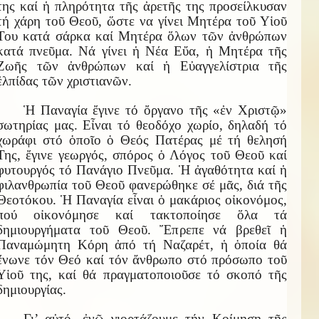
της καί ἡ πληρότητα τῆς ἀρετῆς της προσείλκυσαν
τή χάρη τοῦ Θεοῦ, ὥστε να γίνει Μητέρα τοῦ Υἱοῦ
Του κατά σάρκα καί Μητέρα ὅλων τῶν ἀνθρώπων
κατά πνεῦμα. Νά γίνει ἡ Νέα Εὔα, ἡ Μητέρα τῆς
Ζωῆς τῶν ἀνθρώπων καί ἡ Εὐαγγελίστρια τῆς
ἐλπίδας τῶν χριστιανῶν.
Ἡ Παναγία ἔγινε τό ὄργανο τῆς «ἐν Χριστῷ»
σωτηρίας μας. Εἶναι τό θεοδόχο χωρίο, δηλαδή τό
χωράφι στό ὁποῖο ὁ Θεός Πατέρας μέ τή θελησή
Της, ἔγινε γεωργός, σπόρος ὁ Λόγος τοῦ Θεοῦ καί
φυτουργός τό Πανάγιο Πνεῦμα. Ἡ ἀγαθότητα καί ἡ
φιλανθρωπία τοῦ Θεοῦ φανερώθηκε σέ μᾶς, διά τῆς
Θεοτόκου. Ἡ Παναγία εἶναι ὁ μακάριος οἰκονόμος,
πού οἰκονόμησε καί τακτοποίησε ὅλα τά
δημιουργήματα τοῦ Θεοῦ. Ἔπρεπε νά βρεθεῖ ἡ
Παναμώμητη Κόρη ἀπό τή Ναζαρέτ, ἡ ὁποία θά
ἔνωνε τόν Θεό καί τόν ἄνθρωπο στό πρόσωπο τοῦ
Υἱοῦ της, καί θά πραγματοποιοῦσε τό σκοπό τῆς
δημιουργίας.
Γι’ αὐτό, ἐνῶ γιορτάζουμε τήν Κοίμηση τῆς