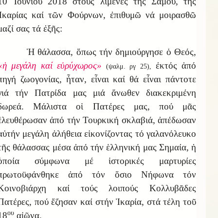
10 Ἰουνίου 2018 στούς λιμένες τῆς Σάμου, τῆς
Ἰκαρίας καί τῶν Φούρνων, ἐπιθυμῶ νά μοιρασθῶ
μαζί σας τά ἐξῆς:
Ἡ θάλασσα, ὅπως τήν δημιούργησε ὁ Θεός,
«ἡ μεγάλη καί εὑρύχωρος»
ἐκτός ἀπό
(ψαλμ. ργ 25),
πηγή ζωογονίας, ἦταν, εἶναι καί θά εἶναι πάντοτε
γιά τήν Πατρίδα μας μιά ἄνωθεν διακεκριμένη
δωρεά. Μάλιστα οἱ Πατέρες μας, πού μᾶς
ἐλευθέρωσαν ἀπό τήν Τουρκική σκλαβιά, ἀπέδωσαν
αὐτήν μεγάλη ἀλήθεια εἰκονίζοντας τό γαλανόλευκο
τῆς θάλασσας μέσα ἀπό τήν ἑλληνική μας Σημαία, ἡ
ὁποία σύμφωνα μέ ἱστορικές μαρτυρίες
πρωτοϋφάνθηκε ἀπό τόν ὅσιο Νήφωνα τόν
Κοινοβιάρχη καί τούς λοιπούς Κολλυβᾶδες
Πατέρες, πού ἔζησαν καί στήν Ἰκαρία, στά τέλη τοῦ
ου
18
αἰῶνα.