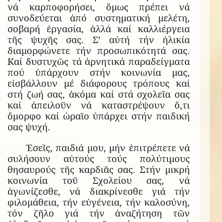
νά καρποφορήσει, ὅμως πρέπει νά
συνοδεύεται ἀπό συστηματική μελέτη,
σοβαρή ἐργασία, ἀλλά καί καλλιέργεια
τῆς ψυχῆς σας. Σ’ αὐτή τήν ἡλικία
διαμορφώνετε τήν προσωπικότητά σας.
Καί δυστυχῶς τά ἀρνητικά παραδείγματα
πού ὑπάρχουν στήν κοινωνία μας,
εἰσβάλλουν μέ διάφορους τρόπους καί
στή ζωή σας, ἀκόμα καί στά σχολεῖα σας
καί ἀπειλοῦν νά καταστρέψουν ὅ,τι
ὄμορφο καί ὡραῖο ὑπάρχει στήν παιδική
σας ψυχή.
Ἐσεῖς, παιδιά μου, μήν ἐπιτρέπετε νά
συλήσουν αὐτούς τούς πολύτιμους
θησαυρούς τῆς καρδιᾶς σας. Στήν μικρή
κοινωνία τοῦ Σχολείου σας, νά
ἀγωνίζεσθε, νά διακρίνεσθε γιά τήν
φιλομάθεια, τήν εὐγένεια, τήν καλοσύνη,
τόν ζῆλο γιά τήν ἀναζήτηση τῶν