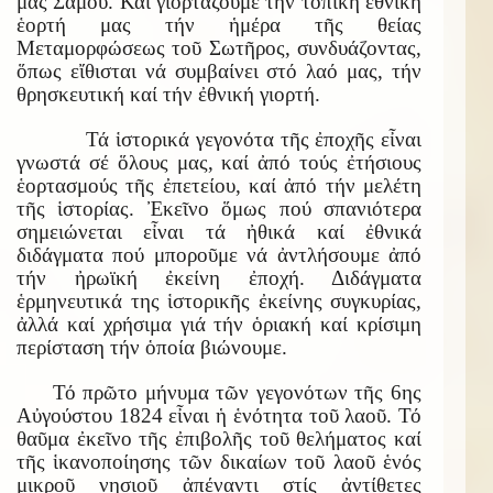
μας Σάμου. Καί γιορτάζουμε τήν τοπική ἐθνική
ἑορτή μας τήν ἡμέρα τῆς θείας
Μεταμορφώσεως τοῦ Σωτῆρος, συνδυάζοντας,
ὅπως εἴθισται νά συμβαίνει στό λαό μας, τήν
θρησκευτική καί τήν ἐθνική γιορτή.
Τά ἱστορικά γεγονότα τῆς ἐποχῆς εἶναι
γνωστά σέ ὅλους μας, καί ἀπό τούς ἐτήσιους
ἑορτασμούς τῆς ἐπετείου, καί ἀπό τήν μελέτη
τῆς ἱστορίας. Ἐκεῖνο ὅμως πού σπανιότερα
σημειώνεται εἶναι τά ἠθικά καί ἐθνικά
διδάγματα πού μποροῦμε νά ἀντλήσουμε ἀπό
τήν ἠρωϊκή ἐκείνη ἐποχή. Διδάγματα
ἑρμηνευτικά της ἱστορικῆς ἐκείνης συγκυρίας,
ἀλλά καί χρήσιμα γιά τήν ὁριακή καί κρίσιμη
περίσταση τήν ὁποία βιώνουμε.
Τό πρῶτο μήνυμα τῶν γεγονότων τῆς 6ης
Αὐγούστου 1824 εἶναι ἡ ἑνότητα τοῦ λαοῦ. Τό
θαῦμα ἐκεῖνο τῆς ἐπιβολῆς τοῦ θελήματος καί
τῆς ἱκανοποίησης τῶν δικαίων τοῦ λαοῦ ἑνός
μικροῦ νησιοῦ ἀπέναντι στίς ἀντίθετες