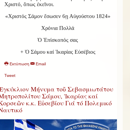
Χριστό, ὅπως ἐκεῖνοι.
«Χριστός Σάμον ἔσωσεν 6ῃ Αὐγούστου 1824»
Χρόνια Πολλά
Ὁ Ἐπίσκοπός σας
+ Ὁ Σάμου καί Ἰκαρίας Εὐσέβιος
Εκτύπωση
Email
Tweet
Ἐγκύκλιον Μήνυμα τοῦ Σεβασμιωτάτου
Μητροπολίτου Σάμου, Ἰκαρίας καί
Κορσεῶν κ.κ. Εὐσεβίου Γιά τό Πολεμικό
Ναυτικό