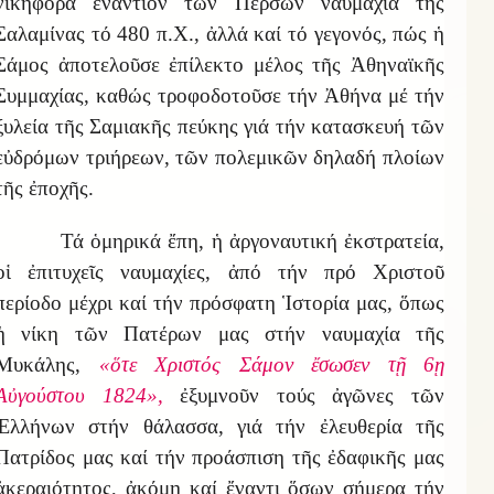
νικηφόρα ἐναντίον τῶν Περσῶν ναυμαχία τῆς
Σαλαμίνας τό 480 π.Χ., ἀλλά καί τό γεγονός, πώς ἡ
Σάμος ἀποτελοῦσε ἐπίλεκτο μέλος τῆς Ἀθηναϊκῆς
Συμμαχίας, καθώς τροφοδοτοῦσε τήν Ἀθήνα μέ τήν
ξυλεία τῆς Σαμιακῆς πεύκης γιά τήν κατασκευή τῶν
εὐδρόμων τριήρεων, τῶν πολεμικῶν δηλαδή πλοίων
τῆς ἐποχῆς.
Τά ὁμηρικά ἔπη, ἡ ἀργοναυτική ἐκστρατεία,
οἱ ἐπιτυχεῖς ναυμαχίες, ἀπό τήν πρό Χριστοῦ
περίοδο μέχρι καί τήν πρόσφατη Ἱστορία μας, ὅπως
ἡ νίκη τῶν Πατέρων μας στήν ναυμαχία τῆς
Μυκάλης,
«ὅτε Χριστός Σάμον ἔσωσεν τῇ 6ῃ
Αὐγούστου 1824»,
ἐξυμνοῦν τούς ἀγῶνες τῶν
Ἑλλήνων στήν θάλασσα, γιά τήν ἐλευθερία τῆς
Πατρίδος μας καί τήν προάσπιση τῆς ἐδαφικῆς μας
ἀκεραιότητος, ἀκόμη καί ἔναντι ὅσων σήμερα τήν