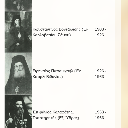
Κωνσταντίνος Βοντζαλίδης (Έκ
1903 -
Καρλοβασίου Σάμου)
1926
Ειρηναίος Παπαμιχαήλ (Έκ
1926 -
Κατιρλι Βιθυνίας)
1963
Έπιφάνιος Καλαφάτης,
1963 -
Τοποτηρητής (Εξ 'Ύδρας)
1966