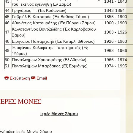
43.
1841 - 1843
του, έκεΐνος έγεννήθη Εν Σάμω)
44.
Γρηγόριος Γ'. (Έκ Κυδωνιων)
1843-1854
45.
Γαβριήλ Β' Κατσαρός (Έκ Βαθέος Σάμου)
1855 - 1900
46.
Αθανάσιος Καπουράλης (Έκ Πύργου Σάμου)
1900 - 1903
Κωνσταντίνος Βοντζαλίδης (Έκ Καρλοβασίου
47.
1903 - 1926
Σάμου)
48.
Ειρηναίος Παπαμιχαήλ (Έκ Κατιρλι Βιθυνίας)
1926 - 1963
Έπιφάνιος Καλαφάτης, Τοποτηρητής (Εξ
49.
1963 - 1966
'Ύδρας)
50.
Παντελεήμων Χρυσοφάκης (Εξ Αθηνών)
1966 - 1974
51.
Παντελεήμων Μπαρδάκος (Εξ Ερμιόνης)
1974 - 1995
Εκτύπωση
Email
ΙΕΡΕΣ ΜΟΝΕΣ
Ιερές Μονές Σάμου
Ανδρώες Ιερές Μονές Σάμου