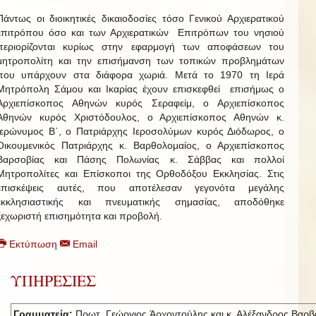
Πάντως οι διοικητικές δικαιοδοσίες τόσο Γενικού Αρχιερατικού
επιτρόπου όσο και των Αρχιερατικών Επιτρόπων του νησιού
περιορίζονται κυρίως στην εφαρμογή των αποφάσεων του
μητροπολίτη και την επισήμανση των τοπικών προβλημάτων
που υπάρχουν στα διάφορα χωριά. Μετά το 1970 τη Ιερά
Μητρόπολη Σάμου και Ικαρίας έχουν επισκεφθεί επισήμως ο
Αρχιεπίσκοπος Αθηνών κυρός Σεραφείμ, ο Αρχιεπίσκοπος
Αθηνών κυρός Χριστόδουλος, ο Αρχιεπίσκοπος Αθηνών κ.
Ιερώνυμος Β΄, ο Πατριάρχης Ιεροσολύμων κυρός Διόδωρος, ο
Οικουμενικός Πατριάρχης κ. Βαρθολομαίος, ο Αρχιεπίσκοπος
Βαρσοβίας και Πάσης Πολωνίας κ. Σάββας και πολλοί
Μητροπολίτες και Επίσκοποι της Ορθοδόξου Εκκλησίας. Στις
επισκέψεις αυτές, που αποτέλεσαν γεγονότα μεγάλης
εκκλησιαστικής και πνευματικής σημασίας, αποδόθηκε
ξεχωριστή επισημότητα και προβολή.
Εκτύπωση
Email
ΥΠΗΡΕΣΙΕΣ
Γραμματεία:
Πρωτ. Γεώργιος Ἀρχοντούλης και κ. Αλέξανδρος Βαρβ