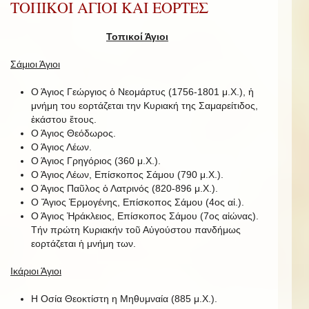
ΤΟΠΙΚΟΙ ΑΓΙΟΙ ΚΑΙ ΕΟΡΤΕΣ
Τοπικοί Άγιοι
Σάμιοι Άγιοι
Ο Άγιος Γεώργιος ὁ Νεομάρτυς (1756-1801 μ.Χ.), ἡ
μνήμη του εορτάζεται την Κυριακή της Σαμαρείτιδος,
ἑκάστου ἔτους.
Ο Άγιος Θεόδωρος.
Ο Άγιος Λέων.
Ο Άγιος Γρηγόριος (360 μ.Χ.).
Ο Άγιος Λέων, Επίσκοπος Σάμου (790 μ.Χ.).
Ο Άγιος Παῦλος ὁ Λατρινός (820-896 μ.Χ.).
Ο Ἅγιος Ἑρμογένης, Επίσκοπος Σάμου (4ος αἰ.).
Ο Άγιος Ἡράκλειος, Επίσκοπος Σάμου (7ος αἰώνας).
Τήν πρώτη Κυριακήν τοῦ Αὐγούστου πανδήμως
εορτάζεται ἡ μνήμη των.
Ικάριοι Άγιοι
Η Οσία Θεοκτίστη η Μηθυμναία (885 μ.Χ.).