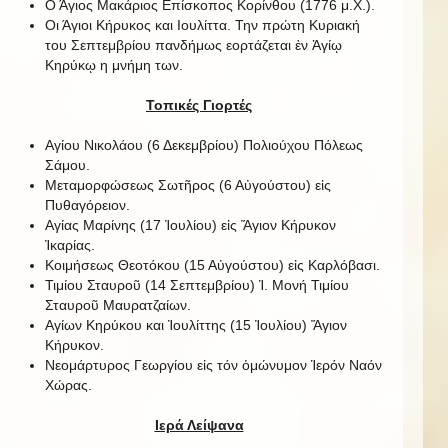
Ο Άγιος Μακάριος Επίσκοπος Κορίνθου (1776 μ.Χ.).
Οι Άγιοι Κήρυκος και Ιουλίττα. Την πρώτη Κυριακή
του Σεπτεμβρίου πανδήμως εορτάζεται ἐν Ἁγίῳ
Κηρύκῳ η μνήμη των.
Τοπικές Γιορτές
Αγίου Νικολάου (6 Δεκεμβρίου) Πολιούχου Πόλεως
Σάμου.
Μεταμορφώσεως Σωτῆρος (6 Αὐγούστου) εἰς
Πυθαγόρειον.
Αγίας Μαρίνης (17 Ἰουλίου) εἰς Ἅγιον Κήρυκον
Ἰκαρίας.
Κοιμήσεως Θεοτόκου (15 Αὐγούστου) εἰς Καρλόβασι.
Τιμίου Σταυροῦ (14 Σεπτεμβρίου) Ἱ. Μονή Τιμίου
Σταυροῦ Μαυρατζαίων.
Αγίων Κηρύκου και Ἰουλίττης (15 Ἰουλίου) Ἅγιον
Κήρυκον.
Νεομάρτυρος Γεωργίου εἰς τόν ὁμώνυμον Ἱερόν Ναόν
Χώρας.
Ιερά Λείψανα