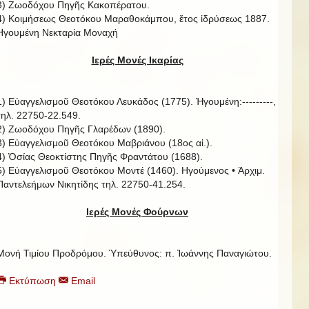
3) Ζωοδόχου Πηγῆς Κακοπέρατου.
4) Κοιμήσεως Θεοτόκου Μαραθοκάμπου, ἔτος ἱδρύσεως 1887.
Ηγουμένη Νεκταρία Μοναχή
Ιερές Μονές Ικαρίας
1) Εὐαγγελισμοῦ Θεοτόκου Λευκάδος (1775). Ἡγουμένη:---------,
τηλ. 22750-22.549.
2) Ζωοδόχου Πηγῆς Γλαρέδων (1890).
3) Εὐαγγελισμοῦ Θεοτόκου Μαβριάνου (18ος αἰ.).
4) Ὁσίας Θεοκτίστης Πηγῆς Φραντάτου (1688).
5) Εὐαγγελισμοῦ Θεοτόκου Μοντέ (1460). Ηγούμενος • Ἀρχιμ.
Παντελεήμων Νικητίδης τηλ. 22750-41.254.
Ιερές Μονές Φούρνων
Μονή Τιμίου Προδρόμου. Ὑπεύθυνος: π. Ἰωάννης Παναγιώτου.
Εκτύπωση
Email