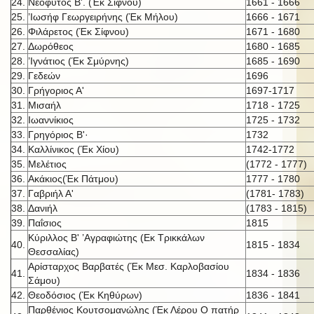
24.
Νεόφυτος Β'. (Έκ Σίφνου)
1661 - 1666
25.
’Ιωσήφ Γεωργειρήνης (Έκ Μήλου)
1666 - 1671
26.
Φιλάρετος (Έκ Σίφνου)
1671 - 1680
27.
Δωρόθεος
1680 - 1685
28.
’Ιγνάτιος (Έκ Σμύρνης)
1685 - 1690
29.
Γεδεών
1696
30.
Γρήγοριος Α'
1697-1717
31.
Μισαήλ
1718 - 1725
32.
Ιωαννίκιος
1725 - 1732
33.
Γρηγόριος Β'·
1732
34.
Καλλίνικος (Έκ Χίου)
1742-1772
35.
Μελέτιος
(1772 - 1777)
36.
Ακάκιος(Έκ Πάτμου)
1777 - 1780
37.
Γαβριήλ Α'
(1781- 1783)
38.
Δανιήλ
(1783 - 1815)
39.
Παΐσιος
1815
Κύριλλος Β' ’Αγραφιώτης (Εκ Τρικκάλων
40.
1815 - 1834
Θεσσαλίας)
Αρίσταρχος Βαρβατές (Έκ Μεσ. Καρλοβασίου
41.
1834 - 1836
Σάμου)
42.
Θεοδόσιος (Έκ Κηθύρων)
1836 - 1841
Παρθένιος Κουτσομανώλης (Έκ Λέρου Ο πατήρ