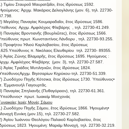
1) Τιμίου Σταυροῦ Μαυρατζαῖοι, ἔτος ἱδρύσεως 1592.
Ἡγούμενος: Ἀρχιμ. Μακάριος Δελιογλάνης (μον. 6), τηλ. 22730-
37.798.
2) Μεγάλης Παναγίας Κουμαραδαῖοι, ἔτος ἱδρύσεως 1586.
Υπέθυνος Αρχιμ. Αμφιλόχιος Φλεβάρης , τηλ. 22730-41.249.
3) Παναγίας Βροντιανῆς (Βουρλιῶτες), ἔτος ἱδρύσεως 1566.
Υπεύθυνος πρωτ. Κωνσταντίνος Λάνδορυ , τηλ. 22730-93.255.
4) Προφήτου Ἠλιού Καρλοβασίου, ἔτος ἱδρύσεως
1625.Υπεύθυνος π. Νικόλαος Ελευθερίου τηλ. 22730- 89355.
5) Ἁγίας Ζώνης Βλαμαρῆς, ἔτος ἱδρύσεως 1695. Ηγούμενος :
Ἀρχιμ. Αμφιλόχιος Φλεβάρης (μον. 3), τηλ. 22730-27.587.
6) Ἁγίας Τριάδος Μυτιληνιῶν, ἔτος ἱδρύσεως 1824.
ὙπεύθυνοςΑρχιμ. Βησσαρίων Κηρύκου-τηλ. 22730-51.339.
7) Ζωοδόχου Πηγῆς Κότσικα, ἔτος ἱδρύσεως 1730. Ὑπεύθυνος•
π. Ἐμμανουήλ Γιαγουρτᾶς.
8) Παναγίας Σπηλιανῆς (Πυθαγόρειον), τηλ. 22730-61.361.
῾Υπεύθυνος• πρωτ. Ιωακείμ Μοσχονάς
Γυναικείες Ιερές Μονές Σάμου
1) Ζωοδόχου Πηγῆς Σάμου, ἔτος ἱδρύσεως 1866. Ἡγουμένη•
Μοναχή Ευνίκη (μον.15), τηλ. 22730-27.582.
2) Ἁγίου Ἰωάννου Θεολόγου Παλαιοῦ Καρλοβασίου, ἔτος
ἱδρύσεως 1823. Ἡγουμένη: Μαριάμ Μοναχή, τηλ. 22730-32.219.