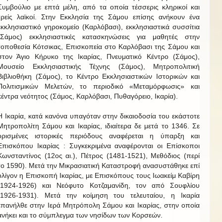
Συμβούλιο με επτά μέλη, από τα οποία τέσσερις κληρικοί και
τρείς λαϊκοί. Στην Εκκλησία της Σάμου επίσης ανήκουν ένα
εκκλησιαστικό γηροκομείο (Καρλόβασι), εκκλησιαστικά συσσίτια
(Σάμος) εκκλησιαστικές κατασκηνώσεις για μαθητές στην
τοποθεσία Κότσικας, Επισκοπεία στο Καρλόβασι της Σάμου και
στον Άγιο Κήρυκο της Ικαρίας, Πνευματικό Κέντρο (Σάμος),
Μουσείο Εκκλησιαστικής Τέχνης (Σάμος), Μητροπολιτική
Βιβλιοθήκη (Σάμος), το Κέντρο Εκκλησιαστικών Ιστορικών και
Πολιτισμικών Μελετών, το περιοδικό «Μεταμόρφωσις» και
κέντρα νεότητος (Σάμος, Καρλόβασι, Πυθαγόρειο, Ικαρία).
Η Ικαρία, κατά κανόνα υπαγόταν στην δικαιοδοσία του εκάστοτε
Μητροπολίτη Σάμου και Ικαρίας, ιδιαίτερα δε μετά το 1346. Σε
ορισμένες ιστορικές περιόδους αναφέρεται η ύπαρξη και
Επισκόπου Ικαρίας : Συγκεκριμένα αναφέρονται οι Επίσκοποι
Κωνσταντίνος (12ος αι.), Πέτρος (1481-1521), Μεθόδιος (περί
το 1590). Μετά την Μικρασιατική Καταστροφή ανασυστάθηκε επί
ολίγον η Επισκοπή Ικαρίας, με Επισκόπους τους Ιωακείμ Καβίρη
(1924-1926) και Νεόφυτο Κοτζαμανίδη, τον από Σουφλίου
(1926-1931). Μετά την κοίμηση του τελευταίου, η Ικαρία
επανήλθε στην Ιερά Μητρόπολη Σάμου και Ικαρίας, στην οποία
ανήκει και το σύμπλεγμα των νησίδων των Κορσεών.