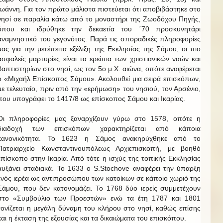
Ιωάννη. Για τον πρώτο μάλιστα πιστεύεται ότι αποβιβάστηκε στο
νησί σε παραλία κάτω από το μοναστήρι της Ζωοδόχου Πηγής,
όπου και ιδρύθηκε την δεκαετία του ΄70 προσκυνητάρι
αναμνηστικό του γεγονότος. Παρά τις σποραδικές πληροφορίες
μας για την μετέπειτα εξέλιξη της Εκκλησίας της Σάμου, οι πιο
ασφαλείς μαρτυρίες είναι τα ερείπια των χριστιανικών ναών και
βαπτιστηρίων στο νησί, ως τον 5ο μ.Χ. αιώνα, οπότε αναφέρεται
ο «Μιχαήλ Επίσκοπος Σάμου». Ακολουθεί μια σειρά επισκόπων,
με τελευταίο, πριν από την «ερήμωση» του νησιού, τον Αρσένιο,
που υπογράφει το 1417/8 ως επίσκοπος Σάμου και Ικαρίας.
Οι πληροφορίες μας ξαναρχίζουν γύρω στο 1578, οπότε η
διαδοχή των επισκόπων χαρακτηρίζεται από κάποια
κανονικότητα. Το 1623 η Σάμος ανακηρύχθηκε από το
Πατριαρχείο Κωνσταντινουπόλεως Αρχιεπισκοπή, με βοηθό
επίσκοπο στην Ικαρία. Από τότε η ισχύς της τοπικής Εκκλησίας
αυξάνει σταδιακά. Το 1633 ο S.Stochove αναφέρει την ύπαρξη
ενός ιερέα ως αντιπροσώπου των κατοίκων σε κάποιο χωριό της
Σάμου, που δεν κατονομάζει. Το 1768 δύο ιερείς συμμετέχουν
στο «Συμβούλιο των Προεστών» ενώ τα έτη 1787 και 1801
τονίζεται η μεγάλη δύναμη του κλήρου στο νησί, καθώς επίσης
και η έκταση της εξουσίας και τα δικαιώματα του επισκόπου.