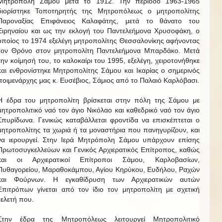
Μητρόπολη Σάμου μετά το 1912. Την περίοδο 1963-1965
διορίστηκε Τοποτηρητής της Μητροπόλεως ο μητροπολίτης
Παροναξίας Επιφάνειος Καλαφάτης, μετά το θάνατο του
Ειρηναίου και ως την εκλογή του Παντελεήμονα Χρυσοφάκη, ο
οποίος το 1974 εξελέγη μητροπολίτης Θεσσαλονίκης αφήνοντας
τον Θρόνο στον μητροπολίτη Παντελεήμονα Μπαρδάκο. Μετά
την κοίμησή του, το καλοκαίρι του 1995, εξελέγη, χειροτονήθηκε
και ενθρονίστηκε Μητροπολίτης Σάμου και Ικαρίας ο σημερινός
ποιμενάρχης μας κ. Ευσέβιος, Σάμιος από το Παλαιό Καρλόβασι.
Η έδρα του μητροπολίτη βρίσκεται στην πόλη της Σάμου με
μητροπολιτικό ναό τον άγιο Νικόλαο και καθεδρικό ναό τον άγιο
Σπυρίδωνα. Γενικώς καταβάλλεται φροντίδα να επισκέπτεται ο
μητροπολίτης τα χωριά ή τα μοναστήρια που πανηγυρίζουν, και
να ιερουργεί. Στην Ιερά Μητρόπολη Σάμου υπάρχουν επίσης
Πρωτοσυγκελλεύων και Γενικός Αρχιερατικός Επίτροπος, καθώς
και οι Αρχιερατικοί Επίτροποι Σάμου, Καρλοβασίων,
Πυθαγορείου, Μαραθοκάμπου, Αγίου Κηρύκου, Ευδήλου, Ραχών
και Φούρνων. Η εγκαθίδρυση των Αρχιερατικών αυτών
Επιτρόπων γίνεται από τον ίδιο τον μητροπολίτη με σχετική
τελετή που.
Στην έδρα της Μητροπόλεως λειτουργεί Μητροπολιτικό