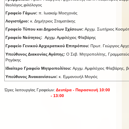
θεολόγος,φιλόλογος
Γραφείο Γάμων:
π. Ιωακείμ Μοσχονάς
Λογιστήριο:
κ. Δημήτριος Σταματάκης
Γραφείο Τύπου και Δημοσίων Σχέσεων:
Αρχιμ. Σωτήριος Κοσμ
Γραφείο Νεότητος:
Αρχιμ. Αμφιλόχιος Φλεβάρης
Γραφείο Γενικού Αρχιερατικού Επιτρόπου:
Πρωτ. Γεώργιος Αρχ
Υπεύθυνος Διακονίας Αγάπης:
Ο Σεβ. Μητροπολίτης, Γραμματεύς
Ρηγάκης
Ιδιαίτερο Γραφείο Μητροπολίτου:
Αρχιμ. Αμφιλόχιος Φλεβάρης, βο
Υπεύθυνος Ἀνακαινίσεων:
κ. Εμμανουήλ Μογιός
Ώρες λειτουργίας Γραφείων:
Δευτέρα - Παρασκευή 10:00
- 13:00