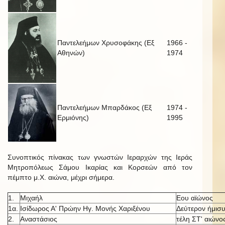
Παντελεήμων Χρυσοφάκης (Εξ
1966 -
Αθηνών)
1974
Παντελεήμων Μπαρδάκος (Εξ
1974 -
Ερμιόνης)
1995
Συνοπτικός πίνακας των γνωστών Ιεραρχών της Ιεράς
Μητροπόλεως Σάμου Ικαρίας και Κορσεών από τον
πέμπτο μ.Χ. αιώνα, μέχρι σήμερα.
1.
Μιχαήλ
Εου αϊώνος
1α.
Ισίδωρος Α' Πρώην Ηγ. Μονής Χαριξένου
Δεύτερον ήμισυ
2.
Αναστάσιος
τέλη ΣΤ' αιώνο