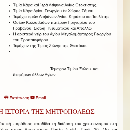
Τιμία Κάρα καί Ἱερά Λείψανα Αγίας Θεοκτίστης.
Τιμία Κάρα Αγίου Γεωργίου ἐκ Χώρας Σάμου.
Τεμάχια ιερών Λειψάνων Αγίου Κηρύκου και Ἰουλίττης
Οσίων Κολλυβάδων πατέρων Γρηγορίου του
Γραβανού, Σισώη Πνευματικού και Απολλώ
Η αριστερά χείρ του Αγίου Μεγαλομάρτυρος Γεωργίου
του Τροπαιοφόρου
Τεμάχιον της Τιμιας Ζώνης της Θεοτόκου
Τεμαχιον Τιμίου Ξυλου και
διαφόρων άλλων Αγίων.
Εκτύπωση
Email
Η ΙΣΤΟΡΙΑ ΤΗΣ ΜΗΤΡΟΠΟΛΕΩΣ
Τοπική παράδοση αποδίδει τη διάδοση του χριστιανισμού στη
Σάμο στους Αποστόλους Παύλο (πρβλ. Πραξ. 20, 15) και