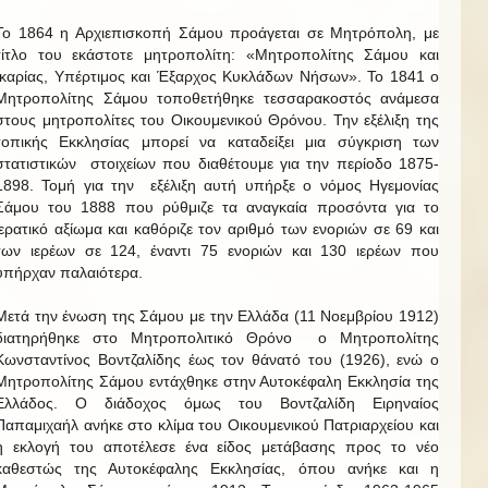
Το 1864 η Αρχιεπισκοπή Σάμου προάγεται σε Μητρόπολη, με
τίτλο του εκάστοτε μητροπολίτη: «Μητροπολίτης Σάμου και
Ικαρίας, Υπέρτιμος και Έξαρχος Κυκλάδων Νήσων». Το 1841 ο
Μητροπολίτης Σάμου τοποθετήθηκε τεσσαρακοστός ανάμεσα
στους μητροπολίτες του Οικουμενικού Θρόνου. Την εξέλιξη της
τοπικής Εκκλησίας μπορεί να καταδείξει μια σύγκριση των
στατιστικών στοιχείων που διαθέτουμε για την περίοδο 1875-
1898. Τομή για την εξέλιξη αυτή υπήρξε ο νόμος Ηγεμονίας
Σάμου του 1888 που ρύθμιζε τα αναγκαία προσόντα για το
ιερατικό αξίωμα και καθόριζε τον αριθμό των ενοριών σε 69 και
των ιερέων σε 124, έναντι 75 ενοριών και 130 ιερέων που
υπήρχαν παλαιότερα.
Μετά την ένωση της Σάμου με την Ελλάδα (11 Νοεμβρίου 1912)
διατηρήθηκε στο Μητροπολιτικό Θρόνο ο Μητροπολίτης
Κωνσταντίνος Βοντζαλίδης έως τον θάνατό του (1926), ενώ ο
Μητροπολίτης Σάμου εντάχθηκε στην Αυτοκέφαλη Εκκλησία της
Ελλάδος. Ο διάδοχος όμως του Βοντζαλίδη Ειρηναίος
Παπαμιχαήλ ανήκε στο κλίμα του Οικουμενικού Πατριαρχείου και
η εκλογή του αποτέλεσε ένα είδος μετάβασης προς το νέο
καθεστώς της Αυτοκέφαλης Εκκλησίας, όπου ανήκε και η