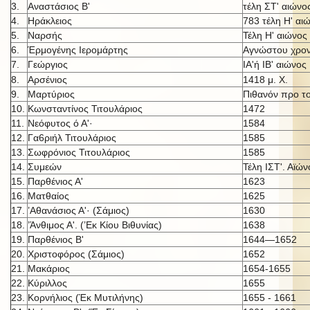
3.
Αναστάσιος Β'
τέλη ΣΤ' αιώνο
4.
Ηράκλειος
783 τέλη Η' αι
5.
Ναρσής
Τέλη Η' αιώνος
6.
Έρμογένης Ιερομάρτης
Αγνώστου χρον
7.
Γεώργιος
ΙΑ'ή IB' αι
ώνος
8.
Αρσένιος
1418 μ. X.
9.
Μαρτύριος
Πιθανόν προ τ
10.
Κωνσταντίνος Τιτουλάριος
1472
11.
Νεόφυτος ό Α'·
1584
12.
Γα6ριήλ Τιτουλάριος
1585
13.
Σωφρόνιος Τιτουλάριος
1585
14.
Συμεών
Τέλη ΙΣΤ'. Αϊών
15.
Παρθένιος Α'
1623
16.
Ματθαίος
1625
17.
’Αθανάσιος Α'· (Σάμιος)
1630
18.
’Άνθιμος Α'. (’Εκ Κίου Βιθυνίας)
1638
19.
Παρθένιος Β'
1644—1652
20.
Χριστοφόρος (Σάμιος)
1652
21.
Μακάριος
1654-1655
22.
Κύριλλος
1655
23.
Κορνήλιος (Έκ Μυτιλήνης)
1655 - 1661