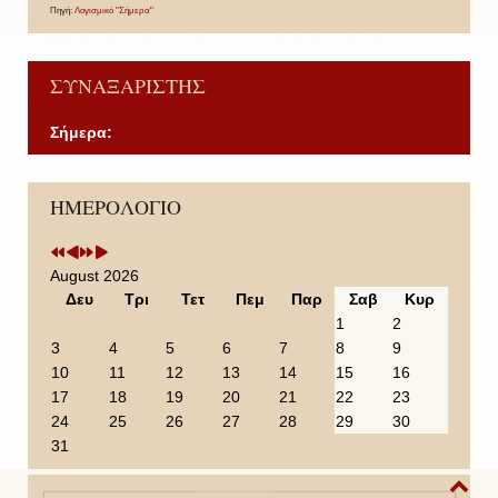
Πηγή:
Λογισμικό "Σήμερα"
ΣΥΝΑΞΑΡΙΣΤΗΣ
Σήμερα:
P
P
N
N
ΗΜΕΡΟΛΟΓΙΟ
r
r
e
e
e
e
x
x
v
v
t
t
i
i
Y
M
August 2026
o
o
e
o
Δευ
Τρι
Τετ
Πεμ
Παρ
Σαβ
Κυρ
u
u
a
n
1
2
s
s
r
t
3
4
5
6
7
8
9
Y
M
h
10
11
12
13
14
15
16
e
o
17
18
19
20
21
22
23
a
n
24
25
26
27
28
29
30
r
t
31
h