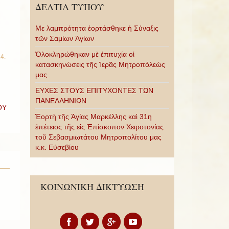
ΔΕΛΤΙΑ ΤΥΠΟΥ
Με λαμπρότητα ἑορτάσθηκε ἡ Σύναξις
τῶν Σαμίων Ἁγίων
Ὁλοκληρώθηκαν μὲ ἐπιτυχία οἱ
14
.
κατασκηνώσεις τῆς Ἱερᾶς Μητροπόλεώς
μας
ΕΥΧΕΣ ΣΤΟΥΣ ΕΠΙΤΥΧΟΝΤΕΣ ΤΩΝ
ΠΑΝΕΛΛΗΝΙΩΝ
ΟΥ
Ἑορτὴ τῆς Ἁγίας Μαρκέλλης καὶ 31η
ἐπέτειος τῆς εἰς Ἐπίσκοπον Χειροτονίας
τοῦ Σεβασμιωτάτου Μητροπολίτου μας
κ.κ. Εὐσεβίου
ΚΟΙΝΩΝΙΚΗ ΔΙΚΤΥΩΣΗ