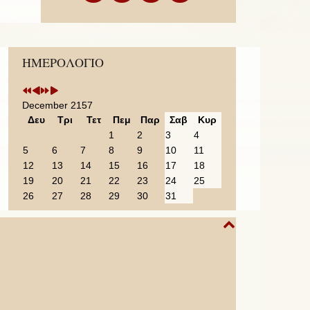
Previous
Previous
Next
Next
ΗΜΕΡΟΛΟΓΙΟ
Year
Month
Year
Month
December 2157
Δευ
Τρι
Τετ
Πεμ
Παρ
Σαβ
Κυρ
1
2
3
4
5
6
7
8
9
10
11
12
13
14
15
16
17
18
19
20
21
22
23
24
25
26
27
28
29
30
31