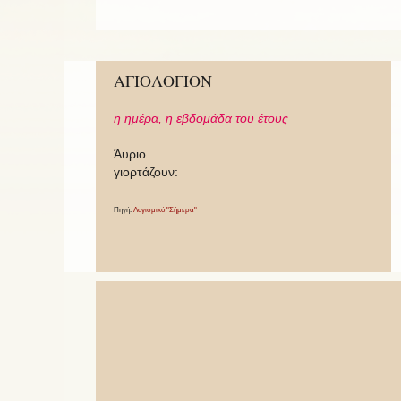
ΑΓΙΟΛΟΓΙΟΝ
η ημέρα,
η εβδομάδα του έτους
Άυριο
γιορτάζουν:
Πηγή:
Λογισμικό "Σήμερα"