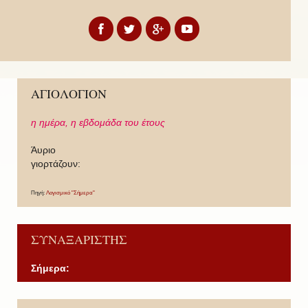
ΑΓΙΟΛΟΓΙΟΝ
η ημέρα,
η εβδομάδα του έτους
Άυριο
γιορτάζουν:
Πηγή:
Λογισμικό "Σήμερα"
ΣΥΝΑΞΑΡΙΣΤΗΣ
Σήμερα:
P
P
N
N