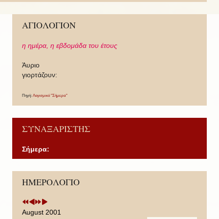
ΑΓΙΟΛΟΓΙΟΝ
η ημέρα,
η εβδομάδα του έτους
Άυριο
γιορτάζουν:
Πηγή:
Λογισμικό "Σήμερα"
ΣΥΝΑΞΑΡΙΣΤΗΣ
Σήμερα:
P
P
N
N
ΗΜΕΡΟΛΟΓΙΟ
r
r
e
e
e
e
x
x
v
v
t
t
i
i
Y
M
August 2001