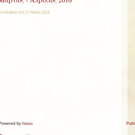
Συντάχθηκε στις
17 Μαϊος 2016
.
Powered by
Issuu
Publ