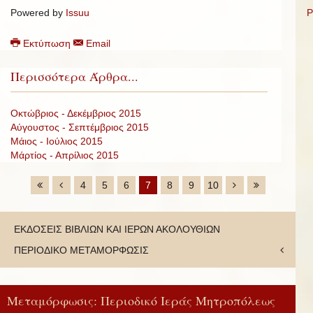
Powered by
Issuu
P
Εκτύπωση
Email
Περισσότερα Άρθρα...
Οκτώβριος - Δεκέμβριος 2015
Αύγουστος - Σεπτέμβριος 2015
Μάιος - Ιούλιος 2015
Μάρτίος - Απρίλιος 2015
4
5
6
7
8
9
10
ΕΚΔΟΣΕΙΣ ΒΙΒΛΙΩΝ ΚΑΙ ΙΕΡΩΝ ΑΚΟΛΟΥΘΙΩΝ
ΠΕΡΙΟΔΙΚΟ ΜΕΤΑΜΟΡΦΩΣΙΣ
Μεταμόρφωσις: Περιοδικό Ιεράς Μητροπόλεως