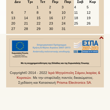
o
o
e
o
Δευ
Τρι
Τετ
Πεμ
Παρ
Σαβ
Κυρ
u
u
a
n
1
2
3
4
5
s
s
r
t
6
7
8
9
10
11
12
Y
M
h
13
14
15
16
17
18
19
e
o
20
21
22
23
24
25
26
a
n
27
28
29
30
31
r
t
h
Copyright© 2014 - 2022
Ιερά Μητρόπολη Σάμου,Ικαρίας &
Κορσεών
. Με την επιφύλαξη παντός δικαιώματος.
Σχεδίαση και Κατασκευή
Prisma Electronics SA
.