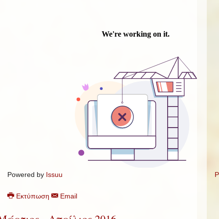
Powered by
Issuu
P
Εκτύπωση
Email
Μάρτιος - Απρίλιος 2016