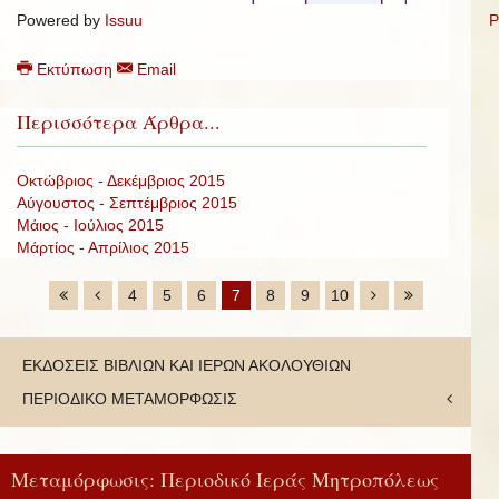
Powered by
Issuu
P
Εκτύπωση
Email
Περισσότερα Άρθρα...
Οκτώβριος - Δεκέμβριος 2015
Αύγουστος - Σεπτέμβριος 2015
Μάιος - Ιούλιος 2015
Μάρτίος - Απρίλιος 2015
4
5
6
7
8
9
10
ΕΚΔΟΣΕΙΣ ΒΙΒΛΙΩΝ ΚΑΙ ΙΕΡΩΝ ΑΚΟΛΟΥΘΙΩΝ
ΠΕΡΙΟΔΙΚΟ ΜΕΤΑΜΟΡΦΩΣΙΣ
Μεταμόρφωσις: Περιοδικό Ιεράς Μητροπόλεως