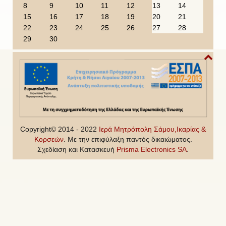
s
s
r
t
8
9
10
11
12
13
14
Y
M
h
15
16
17
18
19
20
21
e
o
22
23
24
25
26
27
28
a
n
29
30
r
t
h
Copyright© 2014 - 2022
Ιερά Μητρόπολη Σάμου,Ικαρίας &
Κορσεών
. Με την επιφύλαξη παντός δικαιώματος.
Σχεδίαση και Κατασκευή
Prisma Electronics SA
.