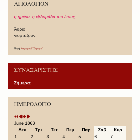
ΑΓΙΟΛΟΓΙΟΝ
η ημέρα,
η εβδομάδα του έτους
Άυριο
γιορτάζουν:
Πηγή:
Λογισμικό "Σήμερα"
ΣΥΝΑΞΑΡΙΣΤΗΣ
Σήμερα:
P
P
N
N
ΗΜΕΡΟΛΟΓΙΟ
r
r
e
e
e
e
x
x
v
v
t
t
i
i
Y
M
June 1863
o
o
e
o
Δευ
Τρι
Τετ
Πεμ
Παρ
Σαβ
Κυρ
u
u
a
n
1
2
3
4
5
6
7