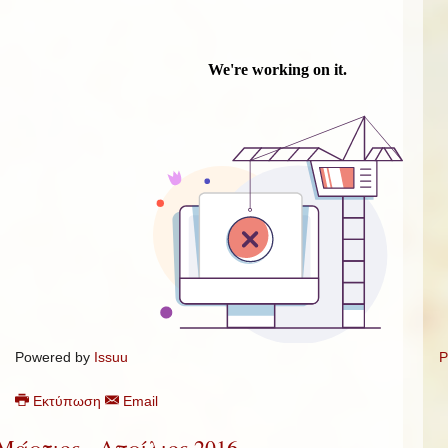
Powered by
Issuu
P
Εκτύπωση
Email
Μάρτιος - Απρίλιος 2016