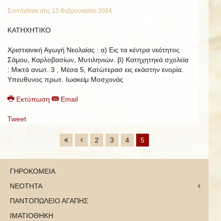
Συντάχθηκε στις
13 Φεβρουαρίου 2014
.
ΚΑΤΗΧΗΤΙΚΟ
Χριστιανική Αγωγή Νεολαίας : α) Εις τα κέντρα νεότητος
Σάμου, Καρλοβασίων, Μυτιληνιών. β) Κατηχητηκά σχολεία
: Μικτά ανωτ. 3 , Μέσα 5, Κατώτερασ εις εκάστην ενορία.
Υπευθυνος πρωτ. Ιωακείμ Μοσχονάς
Εκτύπωση
Email
Tweet
2
3
4
5
ΓΗΡΟΚΟΜΕΙΑ
ΝΕΟΤΗΤΑ
ΠΑΝΤΟΠΩΛΕΙΟ ΑΓΑΠΗΣ
ΙΜΑΤΙΟΘΗΚΗ