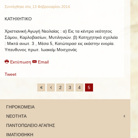
Συντάχθηκε στις
13 Φεβρουαρίου 2014
.
ΚΑΤΗΧΗΤΙΚΟ
Χριστιανική Αγωγή Νεολαίας : α) Εις τα κέντρα νεότητος
Σάμου, Καρλοβασίων, Μυτιληνιών. β) Κατηχητηκά σχολεία
: Μικτά ανωτ. 3 , Μέσα 5, Κατώτερασ εις εκάστην ενορία.
Υπευθυνος πρωτ. Ιωακείμ Μοσχονάς
Εκτύπωση
Email
Tweet
2
3
4
5
ΓΗΡΟΚΟΜΕΙΑ
ΝΕΟΤΗΤΑ
ΠΑΝΤΟΠΩΛΕΙΟ ΑΓΑΠΗΣ
ΙΜΑΤΙΟΘΗΚΗ