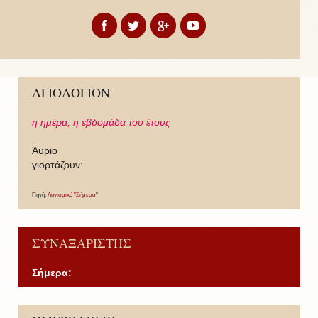
ΑΓΙΟΛΟΓΙΟΝ
η ημέρα,
η εβδομάδα του έτους
Άυριο
γιορτάζουν:
Πηγή:
Λογισμικό "Σήμερα"
ΣΥΝΑΞΑΡΙΣΤΗΣ
Σήμερα:
P
P
N
N