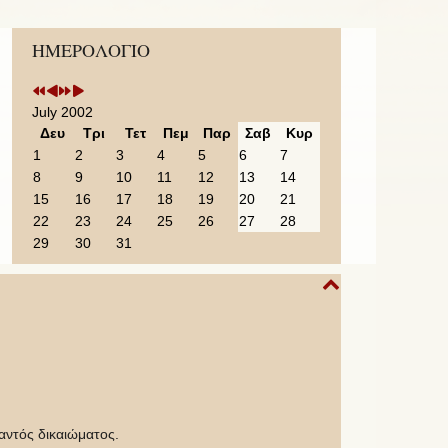
Previous
Previous
Next
Next
ΗΜΕΡΟΛΟΓΙΟ
Year
Month
Year
Month
July 2002
Δευ
Τρι
Τετ
Πεμ
Παρ
Σαβ
Κυρ
1
2
3
4
5
6
7
8
9
10
11
12
13
14
15
16
17
18
19
20
21
22
23
24
25
26
27
28
29
30
31
αντός δικαιώματος.