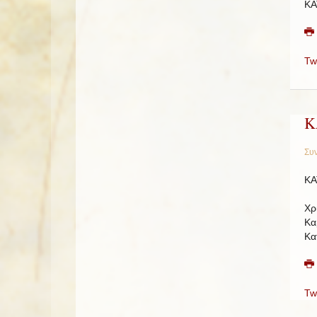
ΚΑ
Tw
Κ
Συν
ΚΑ
Χρ
Κα
Κα
Tw