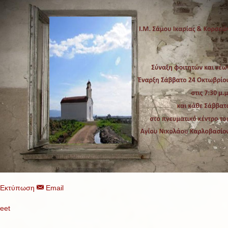
Εκτύπωση
Email
eet