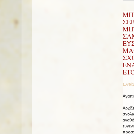
ΜΗ
ΣΕ
ΜΗ
ΣΑΜ
ΕΥ
ΜΑ
ΣΧ
ΕΝ
ΕΤΟ
Συντάχ
Αγαπη
Αρχίζ
σχολι
αγαθό
ευγεν
προσπ