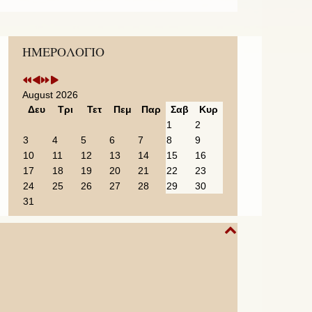
Previous
Previous
Next
Next
ΗΜΕΡΟΛΟΓΙΟ
Year
Month
Year
Month
August 2026
Δευ
Τρι
Τετ
Πεμ
Παρ
Σαβ
Κυρ
1
2
3
4
5
6
7
8
9
10
11
12
13
14
15
16
17
18
19
20
21
22
23
24
25
26
27
28
29
30
31