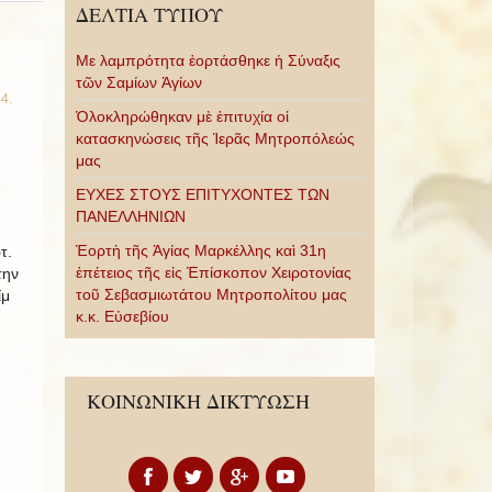
ΔΕΛΤΙΑ ΤΥΠΟΥ
Με λαμπρότητα ἑορτάσθηκε ἡ Σύναξις
τῶν Σαμίων Ἁγίων
14
.
Ὁλοκληρώθηκαν μὲ ἐπιτυχία οἱ
κατασκηνώσεις τῆς Ἱερᾶς Μητροπόλεώς
μας
ΕΥΧΕΣ ΣΤΟΥΣ ΕΠΙΤΥΧΟΝΤΕΣ ΤΩΝ
ΠΑΝΕΛΛΗΝΙΩΝ
Ἑορτὴ τῆς Ἁγίας Μαρκέλλης καὶ 31η
τ.
ἐπέτειος τῆς εἰς Ἐπίσκοπον Χειροτονίας
την
τοῦ Σεβασμιωτάτου Μητροπολίτου μας
ίμ
κ.κ. Εὐσεβίου
ΚΟΙΝΩΝΙΚΗ ΔΙΚΤΥΩΣΗ