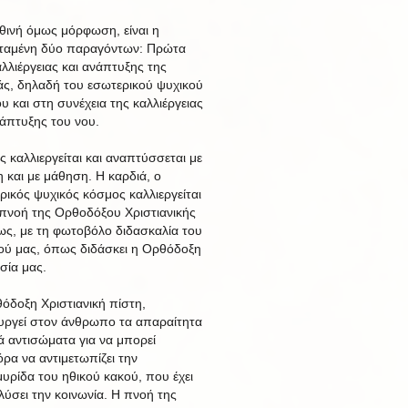
θινή όμως μόρφωση, είναι η
ταμένη δύο παραγόντων: Πρώτα
αλλιέργειας και ανάπτυξης της
άς, δηλαδή του εσωτερικού ψυχικού
υ και στη συνέχεια της καλλιέργειας
νάπτυξης του νου.
ς καλλιεργείται και αναπτύσσεται με
 και με μάθηση. Η καρδιά, ο
ρικός ψυχικός κόσμος καλλιεργείται
 πνοή της Ορθοδόξου Χριστιανικής
ως, με τη φωτοβόλο διδασκαλία του
ού μας, όπως διδάσκει η Ορθόδοξη
σία μας.
όδοξη Χριστιανική πίστη,
υργεί στον άνθρωπο τα απαραίτητα
ά αντισώματα για να μπορεί
όρα να αντιμετωπίζει την
υρίδα του ηθικού κακού, που έχει
λύσει την κοινωνία. Η πνοή της