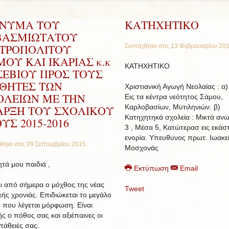
ΝΥΜΑ ΤΟΥ
ΚΑΤΗΧΗΤΙΚΟ
ΒΑΣΜΙΩΤΑΤΟΥ
ΤΡΟΠΟΛΙΤΟΥ
Συντάχθηκε στις
13 Φεβρουαρίου 20
ΟΥ ΚΑΙ ΙΚΑΡΙΑΣ κ.κ
ΚΑΤΗΧΗΤΙΚΟ
ΣΕΒΙΟΥ ΠΡΟΣ ΤΟΥΣ
ΘΗΤΕΣ ΤΩΝ
Χριστιανική Αγωγή Νεολαίας : α)
ΟΛΕΙΩΝ ΜΕ ΤΗΝ
Εις τα κέντρα νεότητος Σάμου,
Καρλοβασίων, Μυτιληνιών. β)
ΑΡΞΗ ΤΟΥ ΣΧΟΛΙΚΟΥ
Κατηχητηκά σχολεία : Μικτά ανω
ΥΣ 2015-2016
3 , Μέσα 5, Κατώτερασ εις εκάσ
ενορία. Υπευθυνος πρωτ. Ιωακε
θηκε στις
09 Σεπτεμβρίου 2015
.
Μοσχονάς
τά μου παιδιά ,
Εκτύπωση
Email
ει από σήμερα ο μόχθος της νέας
Tweet
κής χρονιάς. Επιδιώκεται το μεγάλο
 που λέγεται μόρφωση. Είναι
ής ο πόθος σας και αξιέπαινες οι
άθειές σας.