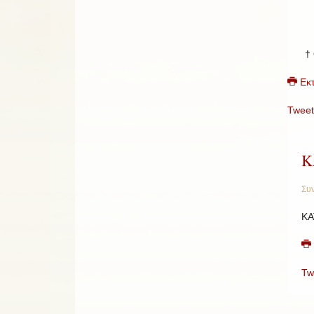
†
Εκ
Tweet
Κ
Συν
ΚΑ
Tw