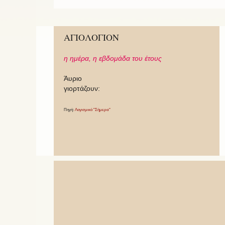
ΑΓΙΟΛΟΓΙΟΝ
η ημέρα,
η εβδομάδα του έτους
Άυριο
γιορτάζουν:
Πηγή:
Λογισμικό "Σήμερα"