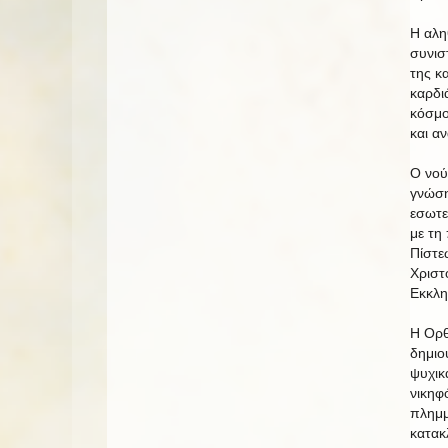
Η αλη
συνισ
της κ
καρδι
κόσμο
και α
Ο νού
γνώση
εσωτε
με τη
Πίστε
Χριστ
Εκκλη
Η Ορθ
δημιο
ψυχικ
νικηφ
πλημμ
κατακ