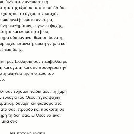
ως δίνει στον άνθρωπο τη
ότητα της εξόδου από το αδιέξοδο,
ο χάος και το άγχος της εποχής
Δημιουργεί βιώματα ανώτερα,
ύνη αισθημάτων, ευγένεια ψυχής,
ότητα και εντιμότητα βίου,
τήρα αδαμάντινο, θέληση δυνατή,
υριαρχία επαινετή, αρετή γνήσια και
ρέπεια ζωής.
ική μας Εκκλησία σας περιβάλλει με
ή και αγάπη και σας προσφέρει την
υτη αλήθεια της πίστεως του
ού.
άλι σας εύχομαι παιδιά μου, τη χάρη
ην ευλογία του Θεού. Υγεία ψυχική
ωματική, δύναμη και φωτισμό στα
ατά σας, πρόοδο και προκοπή σε
ηρη τη ζωή σας. Ο Θεός να είναι
 μαζί σας.
Με πατρική αγάπη