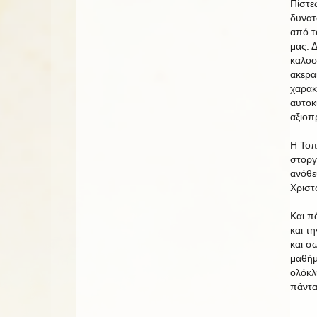
Πίστε
δυνατ
από τ
μας. 
καλοσ
ακεραι
χαρακ
αυτοκ
αξιοπ
Η Τοπ
στοργ
ανόθε
Χριστ
Και π
και τ
και σ
μαθήμ
ολόκλ
πάντα