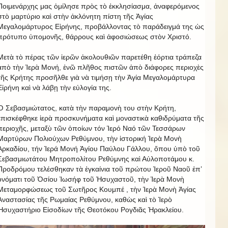
Ποιμενάρχης μας ὁμίλησε πρὸς τὸ ἐκκλησίασμα, ἀναφερόμενος
στὸ μαρτύριο καὶ στὴν ἀκλόνητη πίστη τῆς Ἁγίας
Μεγαλομάρτυρος Εἰρήνης, προβάλλοντας τὸ παράδειγμά της ὡς
πρότυπο ὑπομονῆς, θάρρους καὶ ἀφοσιώσεως στὸν Χριστό.
Μετὰ τὸ πέρας τῶν ἱερῶν ἀκολουθιῶν παρετέθη ἑόρτια τράπεζα
ἀπὸ τὴν Ἱερὰ Μονή, ἐνῶ πλῆθος πιστῶν ἀπὸ διάφορες περιοχὲς
τῆς Κρήτης προσῆλθε γιὰ νὰ τιμήσῃ τὴν Ἁγία Μεγαλομάρτυρα
Εἰρήνη καὶ νὰ λάβῃ τὴν εὐλογία της.
Ὁ Σεβασμιώτατος, κατὰ τὴν παραμονὴ του στὴν Κρήτη,
ἐπισκέφθηκε ἱερὰ προσκυνήματα καὶ μοναστικὰ καθιδρύματα τῆς
περιοχῆς, μεταξὺ τῶν ὁποίων τόν Ἱερό Ναό τῶν Τεσσάρων
Μαρτύρων Πολιούχων Ρεθύμνου, τὴν ἱστορική Ἱερὰ Μονὴ
Ἀρκαδίου, τήν Ἱερά Μονή Ἁγίου Παύλου Γάλλου, ὅπου ὑπὸ τοῦ
Σεβασμιωτάτου Μητροπολίτου Ρεθύμνης καὶ Αὐλοποτάμου κ.
Προδρόμου τελέσθηκαν τὰ ἐγκαίνια τοῦ πρώτου Ἱεροῦ Ναοῦ ἐπ’
ὀνόματι τοῦ Ὁσίου Ἰωσήφ τοῦ Ἡσυχαστοῦ, τὴν Ἱερὰ Μονὴ
Μεταμορφώσεως τοῦ Σωτῆρος Κουμπέ , τὴν Ἱερὰ Μονὴ Ἁγίας
Ἀναστασίας τῆς Ρωμαίας Ρεθύμνου, καθὼς καὶ τὸ Ἱερὸ
Ἡσυχαστήριο Εἰσοδίων τῆς Θεοτόκου Ρογδιᾶς Ἡρακλείου.