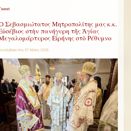
Tweet
Ὁ Σεβασμιώτατος Μητροπολίτης μας κ.κ.
Εὐσέβιος στὴν πανήγυρη τῆς Ἁγίας
Μεγαλομάρτυρος Εἰρήνης στὸ Ρέθυμνο
Συντάχθηκε στις
07 Μαϊος 2026
.