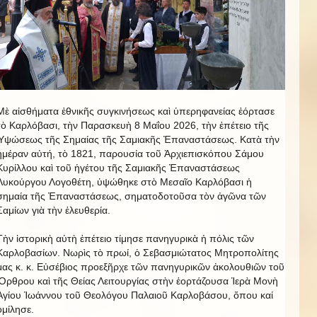
Μὲ αἰσθήματα ἐθνικῆς συγκινήσεως καὶ ὑπερηφανείας ἐόρτασε
τὸ Καρλόβασι, τὴν Παρασκευὴ 8 Μαΐου 2026, τὴν ἐπέτειο τῆς
Ὑψώσεως τῆς Σημαίας τῆς Σαμιακῆς Ἐπαναστάσεως. Κατὰ τὴν
ἡμέραν αὐτή, τὸ 1821, παρουσία τοῦ Ἀρχιεπισκόπου Σάμου
Κυρίλλου καὶ τοῦ ἡγέτου τῆς Σαμιακῆς Ἐπαναστάσεως
Λυκούργου Λογοθέτη, ὑψώθηκε στὸ Μεσαῖο Καρλόβασι ἡ
σημαία τῆς Ἐπαναστάσεως, σηματοδοτοῦσα τὸν ἀγῶνα τῶν
Σαμίων γιὰ τὴν ἐλευθερία.
Τὴν ἱστορικὴ αὐτὴ ἐπέτειο τίμησε πανηγυρικὰ ἡ πόλις τῶν
Καρλοβασίων. Νωρὶς τὸ πρωί, ὁ Σεβασμιώτατος Μητροπολίτης
μας κ. κ. Εὐσέβιος προεξῆρχε τῶν πανηγυρικῶν ἀκολουθιῶν τοῦ
Ὄρθρου καὶ τῆς Θείας Λειτουργίας στὴν ἑορτάζουσα Ἱερὰ Μονὴ
Ἁγίου Ἰωάννου τοῦ Θεολόγου Παλαιοῦ Καρλοβάσου, ὅπου καί
ὁμίλησε.