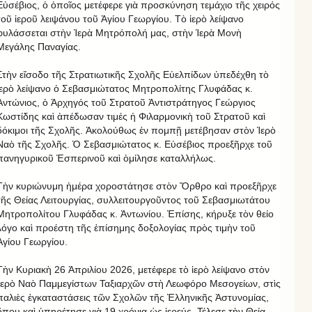
Εὐσέβιος, ὁ ὁποῖος μετέφερε γιὰ προσκύνηση τεμάχιο τῆς χειρός
τοῦ ἱεροῦ λειψάνου τοῦ Ἁγίου Γεωργίου. Τὸ ἱερὸ λείψανο
φυλάσσεται στὴν Ἱερὰ Μητρόπολή μας, στὴν Ἱερὰ Μονὴ
Μεγάλης Παναγίας.
Στὴν εἴσοδο τῆς Στρατιωτικῆς Σχολῆς Εὐελπίδων ὑπεδέχθη τὸ
ἱερὸ λείψανο ὁ Σεβασμιώτατος Μητροπολίτης Γλυφάδας κ.
Ἀντώνιος, ὁ Ἀρχηγός τοῦ Στρατοῦ Ἀντιστράτηγος Γεώργιος
Κωστίδης καὶ ἀπέδωσαν τιμές ἡ Φιλαρμονικὴ τοῦ Στρατοῦ καὶ
δόκιμοι τῆς Σχολῆς. Ἀκολούθως ἐν πομπῇ μετέβησαν στὸν Ἱερὸ
Ναὸ τῆς Σχολῆς. Ὁ Σεβασμιώτατος κ. Εὐσέβιος προεξῆρχε τοῦ
πανηγυρικοῦ Ἑσπερινοῦ καὶ ὁμίλησε καταλλήλως.
Τὴν κυριώνυμη ἡμέρα χοροστάτησε στὸν Ὄρθρο καὶ προεξῆρχε
τῆς Θείας Λειτουργίας, συλλειτουργοῦντος τοῦ Σεβασμιωτάτου
Μητροπολίτου Γλυφάδας κ. Ἀντωνίου. Ἐπίσης, κήρυξε τὸν θείο
λόγο καὶ προέστη τῆς ἐπίσημης δοξολογίας πρὸς τιμὴν τοῦ
Ἁγίου Γεωργίου.
Τὴν Κυριακὴ 26 Ἀπριλίου 2026, μετέφερε τὸ ἱερὸ λείψανο στὸν
Ἱερὸ Ναὸ Παμμεγίστων Ταξιαρχῶν στὴ Λεωφόρο Μεσογείων, στὶς
παλιὲς ἐγκαταστάσεις τῶν Σχολῶν τῆς Ἑλληνικῆς Ἀστυνομίας,
ὅπου καὶ ὑπηρέτησε γιὰ 19 χρόνια ὡς ἱερεύς. Τέλεσε τὴν Θεία