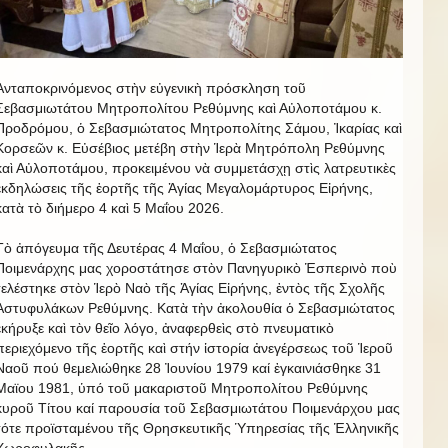
Ἀνταποκρινόμενος στὴν εὐγενικὴ πρόσκληση τοῦ
Σεβασμιωτάτου Μητροπολίτου Ρεθύμνης καὶ Αὐλοποτάμου κ.
Προδρόμου, ὁ Σεβασμιώτατος Μητροπολίτης Σάμου, Ἰκαρίας καὶ
Κορσεῶν κ. Εὐσέβιος μετέβη στὴν Ἱερὰ Μητρόπολη Ρεθύμνης
καὶ Αὐλοποτάμου, προκειμένου νὰ συμμετάσχῃ στὶς λατρευτικὲς
ἐκδηλώσεις τῆς ἑορτῆς τῆς Ἁγίας Μεγαλομάρτυρος Εἰρήνης,
κατὰ τὸ διήμερο 4 καὶ 5 Μαΐου 2026.
Τὸ ἀπόγευμα τῆς Δευτέρας 4 Μαΐου, ὁ Σεβασμιώτατος
Ποιμενάρχης μας χοροστάτησε στὸν Πανηγυρικὸ Ἑσπερινὸ ποὺ
τελέστηκε στὸν Ἱερὸ Ναὸ τῆς Ἁγίας Εἰρήνης, ἐντὸς τῆς Σχολῆς
Ἀστυφυλάκων Ρεθύμνης. Κατὰ τὴν ἀκολουθία ὁ Σεβασμιώτατος
ἐκήρυξε καὶ τὸν θεῖο λόγο, ἀναφερθεὶς στὸ πνευματικὸ
περιεχόμενο τῆς ἑορτῆς καὶ στήν ἱστορία ἀνεγέρσεως τοῦ Ἱεροῦ
Ναοῦ πού θεμελιώθηκε 28 Ἰουνίου 1979 καί ἐγκαινιάσθηκε 31
Μαϊου 1981, ὑπό τοῦ μακαριστοῦ Μητροπολίτου Ρεθύμνης
κυροῦ Τίτου καί παρουσία τοῦ Σεβασμιωτάτου Ποιμενάρχου μας
τότε προϊσταμένου τῆς Θρησκευτικῆς Ὑπηρεσίας τῆς Ἑλληνικῆς