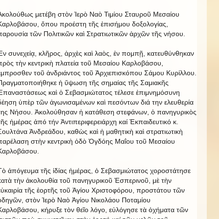
Ἀκολούθως μετέβη στὸν Ἱερὸ Ναὸ Τιμίου Σταυροῦ Μεσαίου
Καρλοβάσου, ὅπου προέστη τῆς ἐπισήμου δοξολογίας,
παρουσία τῶν Πολιτικῶν καὶ Στρατιωτικῶν ἀρχῶν τῆς νήσου.
Ἐν συνεχείᾳ, κλῆρος, ἀρχὲς καὶ λαὸς, ἐν πομπῇ, κατευθύνθηκαν
πρὸς τὴν κεντρικὴ πλατεία τοῦ Μεσαίου Καρλοβάσου,
ἔμπροσθεν τοῦ ἀνδριάντος τοῦ Ἀρχιεπισκόπου Σάμου Κυρίλλου.
Πραγματοποιήθηκε ἡ ὕψωση τῆς σημαίας τῆς Σαμιακῆς
Ἐπαναστάσεως καὶ ὁ Σεβασμιώτατος τέλεσε ἐπιμνημόσυνη
δέηση ὑπὲρ τῶν ἀγωνισαμένων καὶ πεσόντων διά την ελευθερία
της Νήσου. Ἀκολούθησαν ἡ κατάθεση στεφάνων, ὁ πανηγυρικὸς
τῆς ἡμέρας ἀπό τήν Ἀντιπεριφερειάρχη καί Ἐκπαιδευτικό κ.
Σουλτάνα Ἀνδρεάδου, καθὼς καὶ ἡ μαθητικὴ καὶ στρατιωτικὴ
παρέλαση στὴν κεντρικὴ ὁδὸ Ὀγδόης Μαΐου τοῦ Μεσαίου
Καρλοβάσου.
Τὸ ἀπόγευμα τῆς ἰδίας ἡμέρας, ὁ Σεβασμιώτατος χοροστάτησε
κατὰ τὴν ἀκολουθία τοῦ πανηγυρικοῦ Ἑσπερινοῦ, μὲ τὴν
εὐκαιρία τῆς ἑορτῆς τοῦ Ἁγίου Χριστοφόρου, προστάτου τῶν
ὁδηγῶν, στὸν Ἱερὸ Ναὸ Ἁγίου Νικολάου Ποταμίου
Καρλοβάσου, κήρυξε τὸν θεῖο λόγο, εὐλόγησε τὰ ὀχήματα τῶν