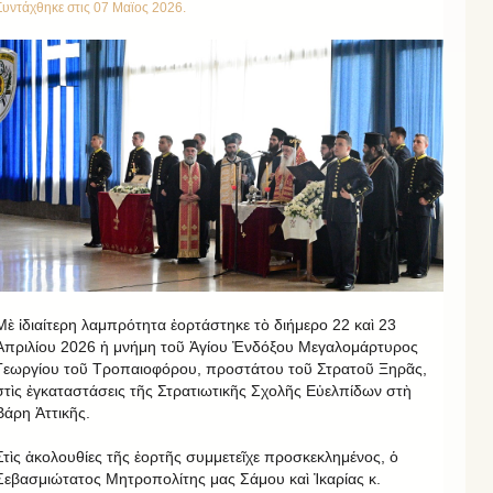
Συντάχθηκε στις
07 Μαϊος 2026
.
Μὲ ἰδιαίτερη λαμπρότητα ἐορτάστηκε τὸ διήμερο 22 καὶ 23
Ἀπριλίου 2026 ἡ μνήμη τοῦ Ἁγίου Ἐνδόξου Μεγαλομάρτυρος
Γεωργίου τοῦ Τροπαιοφόρου, προστάτου τοῦ Στρατοῦ Ξηρᾶς,
στὶς ἐγκαταστάσεις τῆς Στρατιωτικῆς Σχολῆς Εὐελπίδων στὴ
Βάρη Ἀττικῆς.
Στὶς ἀκολουθίες τῆς ἑορτῆς συμμετεῖχε προσκεκλημένος, ὁ
Σεβασμιώτατος Μητροπολίτης μας Σάμου καὶ Ἰκαρίας κ.