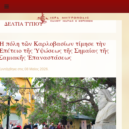
ΔΕΛΤΙΑ ΤΥΠΟΥ
Ἡ πόλη τῶν Καρλοβασίων τίμησε τὴν
Ἐπέτειο τῆς Ὑψώσεως τῆς Σημαίας τῆς
Σαμιακῆς Ἐπαναστάσεως
Συντάχθηκε στις
08 Μαϊος 2026
.