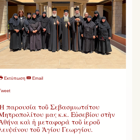
Εκτύπωση
Email
Tweet
Ἡ παρουσία τοῦ Σεβασμιωτάτου
Μητροπολίτου μας κ.κ. Εὐσεβίου στὴν
Ἀθήνα καὶ ἡ μεταφορὰ τοῦ ἱεροῦ
λειψάνου τοῦ Ἁγίου Γεωργίου.