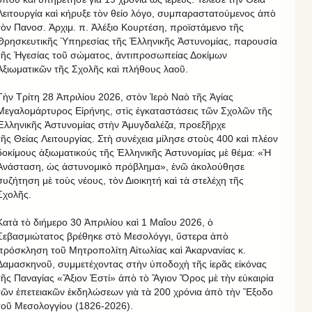
Λειτουργία καὶ κήρυξε τὸν θείο λόγο, συμπαραστατούμενος ἀπὸ
τὸν Πανοσ. Ἀρχιμ. π. Ἀλέξιο Κουρτέση, προϊστάμενο τῆς
Θρησκευτικῆς Ὑπηρεσίας τῆς Ἑλληνικῆς Ἀστυνομίας, παρουσία
τῆς Ἡγεσίας τοῦ σώματος, ἀντιπροσωπείας Δοκίμων
Ἀξιωματικῶν τῆς Σχολῆς καὶ πλήθους λαοῦ.
Τὴν Τρίτη 28 Ἀπριλίου 2026, στὸν Ἱερὸ Ναὸ τῆς Ἁγίας
Μεγαλομάρτυρος Εἰρήνης, στὶς ἐγκαταστάσεις τῶν Σχολῶν τῆς
Ἑλληνικῆς Ἀστυνομίας στὴν Ἀμυγδαλέζα, προεξῆρχε
τῆς Θείας Λειτουργίας. Στὴ συνέχεια μίλησε στοὺς 400 καὶ πλέον
δοκίμους ἀξιωματικούς τῆς Ἑλληνικῆς Ἀστυνομίας μὲ θέμα: «Ἡ
Ἀνάσταση, ὡς ἀστυνομικὸ πρόβλημα», ἐνῶ ἀκολούθησε
συζήτηση μὲ τοὺς νέους, τὸν Διοικητή καὶ τὰ στελέχη τῆς
Σχολῆς.
Κατὰ τὸ διήμερο 30 Ἀπριλίου καὶ 1 Μαΐου 2026, ὁ
Σεβασμιώτατος βρέθηκε στὸ Μεσολόγγι, ὕστερα ἀπὸ
πρόσκληση τοῦ Μητροπολίτη Αἰτωλίας καὶ Ἀκαρνανίας κ.
Δαμασκηνοῦ, συμμετέχοντας στὴν ὑποδοχὴ τῆς ἱερᾶς εἰκόνας
τῆς Παναγίας «Ἄξιον Ἐστί» ἀπὸ τὸ Ἅγιον Ὄρος μὲ τὴν εὐκαιρία
τῶν ἐπετειακῶν ἐκδηλώσεων γιὰ τὰ 200 χρόνια ἀπὸ τὴν Ἔξοδο
τοῦ Μεσολογγίου (1826-2026).