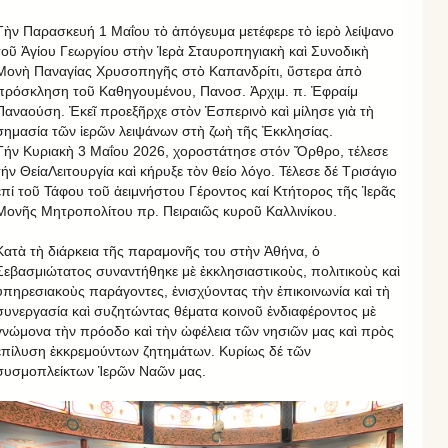
Τὴν Παρασκευή 1 Μαΐου τὸ ἀπόγευμα μετέφερε τὸ ἱερὸ λείψανο
τοῦ Ἁγίου Γεωργίου στὴν Ἱερὰ Σταυροπηγιακὴ καὶ Συνοδικὴ
Μονὴ Παναγίας Χρυσοπηγῆς στὸ Καπανδρίτι, ὕστερα ἀπὸ
πρόσκληση τοῦ Καθηγουμένου, Πανοσ. Ἀρχιμ. π. Ἐφραίμ
Παναούση. Ἐκεῖ προεξῆρχε στὸν Ἑσπερινὸ καὶ μίλησε γιὰ τὴ
σημασία τῶν ἱερῶν λειψάνων στὴ ζωὴ τῆς Ἐκκλησίας.
Τήν Κυριακὴ 3 Μαΐου 2026, χοροστάτησε στόν Ὄρθρο, τέλεσε
τήν ΘείαΛειτουργία καὶ κήρυξε τὸν θείο λόγο. Τέλεσε δέ Τρισάγιο
ἐπί τοῦ Τάφου τοῦ ἀειμνήστου Γέροντος καί Κτήτορος τῆς Ἱερᾶς
Μονῆς Μητροπολίτου πρ. Πειραιῶς κυροῦ Καλλινίκου.
Κατὰ τὴ διάρκεια τῆς παραμονῆς του στὴν Ἀθήνα, ὁ
Σεβασμιώτατος συναντήθηκε μὲ ἐκκλησιαστικοὺς, πολιτικοὺς καὶ
ὑπηρεσιακοὺς παράγοντες, ἐνισχύοντας τὴν ἐπικοινωνία καὶ τὴ
συνεργασία καὶ συζητώντας θέματα κοινοῦ ἐνδιαφέροντος μὲ
γνώμονα τὴν πρόοδο καὶ τὴν ὠφέλεια τῶν νησιῶν μας καὶ πρὸς
ἐπίλυση ἐκκρεμούντων ζητημάτων. Κυρίως δέ τῶν
συσμοπλείκτων Ἱερῶν Ναῶν μας.