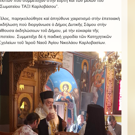
πιστῶν ποὺ συμμετεῖχαν στὴν ἑορτή καί τῶν μελῶν τοῦ
“Σωματείου ΤΑΞΙ Καρλοβάσου”.
Τέλος, παρηκολούθησε καί ἀπηύθυνε χαιρετισμό στὴν ἐπετειακὴ
ἐκδήλωση ποὺ διοργάνωσε ὁ Δήμος Δυτικῆς Σάμου στὴν
αἴθουσα ἐκδηλώσεων τοῦ Δήμου, μὲ τὴν εὐκαιρία τῆς
ἐπετείου. Συμμετεῖχε δέ ἡ παιδική χοροδία τῶν Κατηχητικῶν
Σχολείων τοῦ Ἱεροῦ Ναοῦ Ἁγίου Νικολάου Καρλοβασίων.