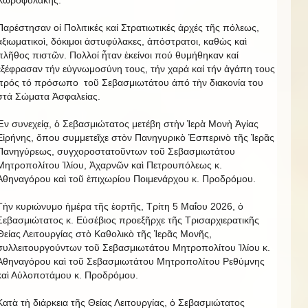
Χωροφυλακῆς.
Παρέστησαν οἱ Πολιτικές καί Στρατιωτικές ἀρχές τῆς πόλεως,
ἀξιωματικοὶ, δόκιμοι ἀστυφύλακες, ἀπόστρατοι, καθὼς καὶ
πλῆθος πιστῶν. Πολλοί ἦταν ἐκείνοι πού θυμήθηκαν καί
ἐξέφρασαν τήν εὐγνωμοσύνη τους, τήν χαρά καί τήν ἀγάπη τους
πρός τό πρόσωπο τοῦ Σεβασμιωτάτου ἀπό τὴν διακονία του
στά Σώματα Ἀσφαλείας.
Ἐν συνεχείᾳ, ὁ Σεβασμιώτατος μετέβη στὴν Ἱερὰ Μονὴ Ἁγίας
Εἰρήνης, ὅπου συμμετεῖχε στὸν Πανηγυρικὸ Ἑσπερινὸ τῆς Ἱερᾶς
Πανηγύρεως, συγχοροστατοῦντων τοῦ Σεβασμιωτάτου
Μητροπολίτου Ἰλίου, Ἀχαρνῶν καὶ Πετρουπόλεως κ.
Ἀθηναγόρου καὶ τοῦ ἐπιχωρίου Ποιμενάρχου κ. Προδρόμου.
Τὴν κυριώνυμο ἡμέρα τῆς ἑορτῆς, Τρίτη 5 Μαΐου 2026, ὁ
Σεβασμιώτατος κ. Εὐσέβιος προεξῆρχε τῆς Τρισαρχιερατικῆς
Θείας Λειτουργίας στὸ Καθολικὸ τῆς Ἱερᾶς Μονῆς,
συλλειτουργούντων τοῦ Σεβασμιωτάτου Μητροπολίτου Ἰλίου κ.
Ἀθηναγόρου καὶ τοῦ Σεβασμιωτάτου Μητροπολίτου Ρεθύμνης
καὶ Αὐλοποτάμου κ. Προδρόμου.
Κατὰ τὴ διάρκεια τῆς Θείας Λειτουργίας, ὁ Σεβασμιώτατος