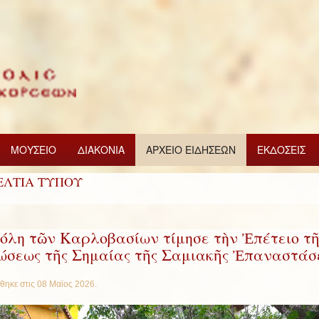
ΜΟΥΣΕΙΟ
ΔΙΑΚΟΝΙΑ
ΑΡΧΕΙΟ ΕΙΔΗΣΕΩΝ
ΕΚΔΟΣΕΙΣ
ΕΛΤΙΑ ΤΥΠΟΥ
όλη τῶν Καρλοβασίων τίμησε τὴν Ἐπέτειο τῆ
σεως τῆς Σημαίας τῆς Σαμιακῆς Ἐπαναστάσ
θηκε στις
08 Μαϊος 2026
.