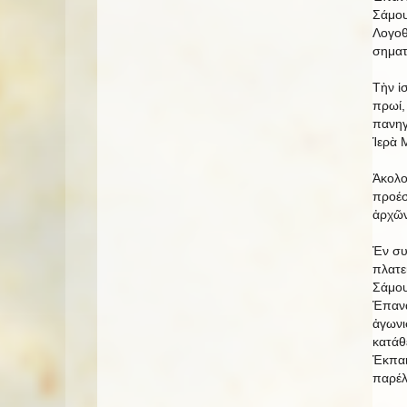
Σάμου
Λογοθ
σηματ
Τὴν ἱ
πρωί,
πανηγ
Ἱερὰ 
Ἀκολο
προέσ
ἀρχῶν
Ἐν συ
πλατε
Σάμου
Ἐπανα
ἀγωνι
κατάθ
Ἐκπαι
παρέλ