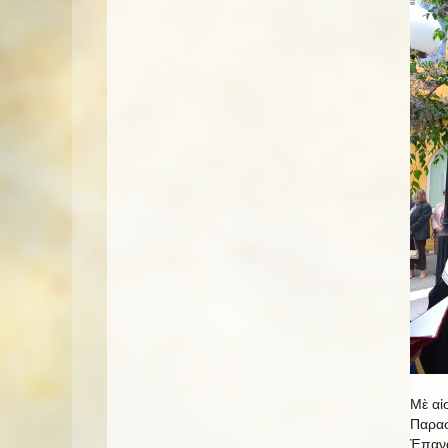
Μὲ αἰ
Παρασ
Ἐπανα