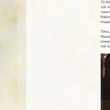
Τὸ ἀπ
τοῦ π
προστ
Καρλο
συμμε
Τέλος
διοργ
εὐκαι
τοῦ Ἱ