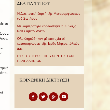
ΔΕΛΤΙΑ ΤΥΠΟΥ
Ἡ Δεσποτική ἑορτή τῆς Μεταμορφώσεως
τοῦ Σωτῆρος
ὶς τὸ
Με λαμπρότητα ἑορτάσθηκε ἡ Σύναξις
τῶν Σαμίων Ἁγίων
ζουσα
λησε.
Ὁλοκληρώθηκαν μὲ ἐπιτυχία οἱ
κατασκηνώσεις τῆς Ἱερᾶς Μητροπόλεώς
ου
μας
ν
ΕΥΧΕΣ ΣΤΟΥΣ ΕΠΙΤΥΧΟΝΤΕΣ ΤΩΝ
ΠΑΝΕΛΛΗΝΙΩΝ
ντρικὴ
κόπου
ΚΟΙΝΩΝΙΚΗ ΔΙΚΤΥΩΣΗ
αί