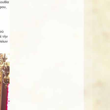
λουθία
ρου,
ποὺ
ὲ τὴν
λείων