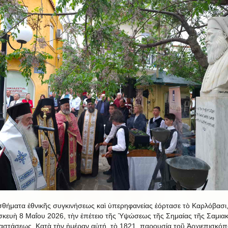
σθήματα ἐθνικῆς συγκινήσεως καὶ ὑπερηφανείας ἐόρτασε τὸ Καρλόβασι,
κευὴ 8 Μαΐου 2026, τὴν ἐπέτειο τῆς Ὑψώσεως τῆς Σημαίας τῆς Σαμια
στάσεως. Κατὰ τὴν ἡμέραν αὐτή, τὸ 1821, παρουσία τοῦ Ἀρχιεπισκό