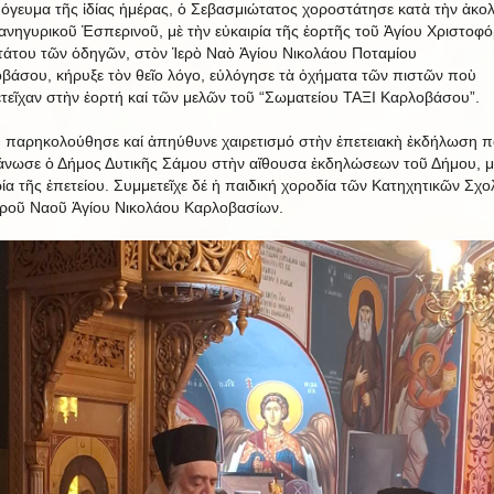
όγευμα τῆς ἰδίας ἡμέρας, ὁ Σεβασμιώτατος χοροστάτησε κατὰ τὴν ἀκο
ανηγυρικοῦ Ἑσπερινοῦ, μὲ τὴν εὐκαιρία τῆς ἑορτῆς τοῦ Ἁγίου Χριστοφό
άτου τῶν ὁδηγῶν, στὸν Ἱερὸ Ναὸ Ἁγίου Νικολάου Ποταμίου
βάσου, κήρυξε τὸν θεῖο λόγο, εὐλόγησε τὰ ὀχήματα τῶν πιστῶν ποὺ
τεῖχαν στὴν ἑορτή καί τῶν μελῶν τοῦ “Σωματείου ΤΑΞΙ Καρλοβάσου”.
, παρηκολούθησε καί ἀπηύθυνε χαιρετισμό στὴν ἐπετειακὴ ἐκδήλωση 
άνωσε ὁ Δήμος Δυτικῆς Σάμου στὴν αἴθουσα ἐκδηλώσεων τοῦ Δήμου, μ
ρία τῆς ἐπετείου. Συμμετεῖχε δέ ἡ παιδική χοροδία τῶν Κατηχητικῶν Σχο
εροῦ Ναοῦ Ἁγίου Νικολάου Καρλοβασίων.