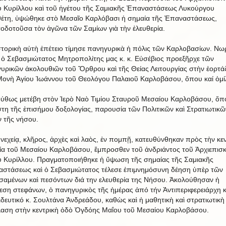
 Κυρίλλου καὶ τοῦ ἡγέτου τῆς Σαμιακῆς Ἐπαναστάσεως Λυκούργου
έτη, ὑψώθηκε στὸ Μεσαῖο Καρλόβασι ἡ σημαία τῆς Ἐπαναστάσεως,
οδοτοῦσα τὸν ἀγῶνα τῶν Σαμίων γιὰ τὴν ἐλευθερία.
στορικὴ αὐτὴ ἐπέτειο τίμησε πανηγυρικὰ ἡ πόλις τῶν Καρλοβασίων. Νωρ
 ὁ Σεβασμιώτατος Μητροπολίτης μας κ. κ. Εὐσέβιος προεξῆρχε τῶν
υρικῶν ἀκολουθιῶν τοῦ Ὄρθρου καὶ τῆς Θείας Λειτουργίας στὴν ἑορτά
Μονὴ Ἁγίου Ἰωάννου τοῦ Θεολόγου Παλαιοῦ Καρλοβάσου, ὅπου καί ὁμί
ύθως μετέβη στὸν Ἱερὸ Ναὸ Τιμίου Σταυροῦ Μεσαίου Καρλοβάσου, ὅπ
τη τῆς ἐπισήμου δοξολογίας, παρουσία τῶν Πολιτικῶν καὶ Στρατιωτικῶ
 τῆς νήσου.
νεχείᾳ, κλῆρος, ἀρχὲς καὶ λαὸς, ἐν πομπῇ, κατευθύνθηκαν πρὸς τὴν κε
ία τοῦ Μεσαίου Καρλοβάσου, ἔμπροσθεν τοῦ ἀνδριάντος τοῦ Ἀρχιεπισ
 Κυρίλλου. Πραγματοποιήθηκε ἡ ὕψωση τῆς σημαίας τῆς Σαμιακῆς
στάσεως καὶ ὁ Σεβασμιώτατος τέλεσε ἐπιμνημόσυνη δέηση ὑπὲρ τῶν
σαμένων καὶ πεσόντων διά την ελευθερία της Νήσου. Ἀκολούθησαν ἡ
εση στεφάνων, ὁ πανηγυρικὸς τῆς ἡμέρας ἀπό τήν Ἀντιπεριφερειάρχη κ
δευτικό κ. Σουλτάνα Ἀνδρεάδου, καθὼς καὶ ἡ μαθητικὴ καὶ στρατιωτικὴ
αση στὴν κεντρικὴ ὁδὸ Ὀγδόης Μαΐου τοῦ Μεσαίου Καρλοβάσου.