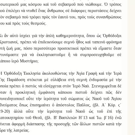
ἐσωτερικοῦ μας κόσμου καὶ τοῦ σεβασμοῦ ποὺ νιώθουμε. Ὁ τρόπος
ποὺ ἐπιλέγει νὰ ντυθεῖ ἕνας ἄνθρωπος σὲ διάφορες περιστάσεις δείχνει
τὸν σεβασμὸ ποὺ τρέφει πρὸς τὸν ἑαυτό του, πρὸς τοὺς συνανθρώπους
του καὶ πρὸς τοὺς θεσμούς.
Κι ἄν αὐτὸ ἰσχύει γιὰ τὴν ἁπλὴ καθημερινότητα, ὅπου ὡς Ὀρθόδοξοι
Χριστιανοί, πρέπει νὰ ἐπιδεικνύουμε σεμνὸ ἦθος καὶ ταπεινὸ φρόνημα
στὴ ζωή μας, πόσο περισσότερο προσεκτικοὶ πρέπει νὰ εἴμαστε ὅταν
ντυνόμαστε γιὰ νὰ ἐκκλησιαστοῦμε ἢ νὰ συμπροσευχηθοῦμε σὲ
κάποιο ἱερὸ Μυστήριο;
Ἡ Ὀρθόδοξη Ἐκκλησία ἀκολουθώντας τὴν Ἁγία Γραφὴ καὶ τὴν Ἱερὰ
Της Παράδοση στέκεται μὲ εὐλάβεια στὴ σεμνὴ ἐνδυμασία μὲ τὴν
ὁποία πρέπει ὁ πιστὸς νὰ εἰσέρχεται στὸν Ἱερὸ Ναὸ. Στενοχωρεῖται δέ
ὅταν ἡ προκλητικὴ ἐμφάνιση κάποιου πιστοῦ δείχνει πῶς δέν
συνειδητοποιεῖ οὔτε τὴν ἱερότητα τοῦ σώματος ὡς Ναοῦ τοῦ Ἁγίου
Πνεύματος ὅπως ἐπισημαίνει ὁ ἀπόστολος Παῦλος, (βλ. Α΄ Κόρ. ς΄
19-20) ἀλλὰ οὔτε τὴν ἱερότητα τοῦ Ναοῦ ὡς τοῦ ἐπὶ τῆς
κατοικητηρίου τοῦ Θεοῦ, (βλ. Β' Βασιλειών Η΄13 καί Ἰω. β΄16) ἐνῶ
γίνεται ἀφορμὴ διάσπασης τῆς προσοχῆς τῶν ἄλλων πιστῶν κατὰ τὴν
ὥρα τῆς λατρείας.