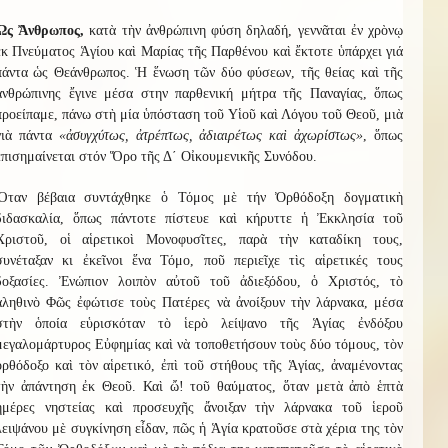
Ὡς Ἄνθρωπος,
κατὰ τὴν ἀνθρώπινη φύση δηλαδή, γεννᾶται ἐν χρὸνῳ
ἐκ Πνεύματος Ἁγίου καὶ Μαρίας τῆς Παρθένου καὶ ἔκτοτε ὑπάρχει γιά
πάντα ὡς Θεάνθρωπος. Ἡ ἕνωση τῶν δύο φύσεων, τῆς θείας καὶ τῆς
ἀνθρώπινης ἔγινε μέσα στην παρθενική μήτρα τῆς Παναγίας, ὅπως
προείπαμε, πάνω στὴ μία ὑπόσταση τοῦ Υἱοῦ καὶ Λόγου τοῦ Θεοῦ, μιὰ
γιὰ πάντα
«ἀσυγχύτως, ἀτρέπτως, ἀδιαιρέτως καὶ ἀχωρίστως»
, ὅπως
ἐπισημαίνεται στόν Ὅρο τῆς Δ΄ Οἰκουμενικῆς Συνόδου.
Ὅταν βέβαια συντάχθηκε ὁ Τόμος μὲ τήν Ὀρθόδοξη δογματικὴ
διδασκαλία, ὅπως πάντοτε πίστευε καὶ κήρυττε ἡ Ἐκκλησία τοῦ
Χριστοῦ, οἱ αἱρετικοὶ Μονοφυσῖτες, παρὰ τὴν καταδίκη τους,
συνέταξαν κι ἐκεῖνοι ἕνα Τόμο, ποῦ περιεῖχε τὶς αἱρετικές τους
δοξασίες. Ἐνώπιον λοιπὸν αὐτοῦ τοῦ ἀδιεξόδου, ὁ Χριστός, τὸ
ἀληθινὸ Φῶς ἐφώτισε τοὺς Πατέρες νὰ ἀνοίξουν τὴν λάρνακα, μέσα
στὴν ὁποία εὑρισκόταν τὸ ἱερὸ λείψανο τῆς Ἁγίας ἐνδόξου
μεγαλομάρτυρος Εὐφημίας καὶ νὰ τοποθετήσουν τοὺς δύο τόμους, τὸν
ὀρθόδοξο καὶ τὸν αἱρετικό, ἐπὶ τοῦ στήθους τῆς Ἁγίας, ἀναμένοντας
τὴν ἀπάντηση ἐκ Θεοῦ. Καὶ ὤ! τοῦ θαύματος, ὅταν μετὰ ἀπὸ ἑπτὰ
ἡμέρες νηστείας καὶ προσευχῆς ἄνοιξαν τὴν λάρνακα τοῦ ἱεροῦ
λειψάνου μὲ συγκίνηση εἶδαν, πῶς ἡ Ἁγία κρατοῦσε στὰ χέρια της τὸν