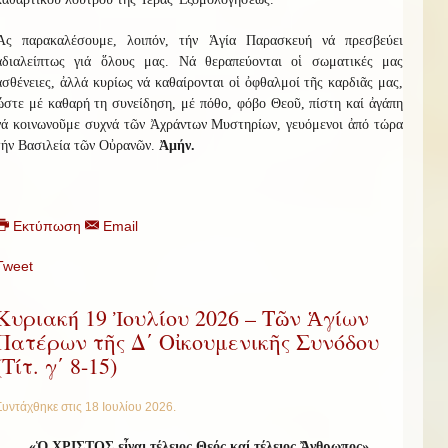
Ἂς παρακαλέσουμε, λοιπόν, τήν Ἁγία Παρασκευή νά πρεσβεύει
ἀδιαλείπτως γιά ὅλους μας. Νά θεραπεύονται οἱ σωματικές μας
ἀσθένειες, ἀλλά κυρίως νά καθαίρονται οἱ ὀφθαλμοί τῆς καρδιᾶς μας,
ὥστε μέ καθαρή τη συνείδηση, μέ πόθο, φόβο Θεοῦ, πίστη καί ἀγάπη
νά κοινωνοῦμε συχνά τῶν Ἀχράντων Μυστηρίων, γευόμενοι ἀπό τώρα
τήν Βασιλεία τῶν Οὐρανῶν.
Ἀμήν.
Εκτύπωση
Email
Tweet
Κυριακή 19 Ἰουλίου 2026 – Τῶν Ἁγίων
Πατέρων τῆς Δ΄ Οἰκουμενικῆς Συνόδου
(Τίτ. γ΄ 8-15)
Συντάχθηκε στις
18 Ιουλίου 2026
.
«
Ὁ ΧΡΙΣΤΟΣ εἶναι τέλειος Θεός καί τέλειος Ἄνθρωπος
»