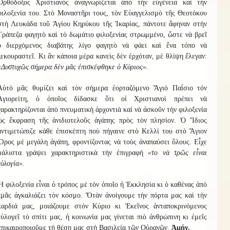
Ὀρθόδοξος Χριστιανὸς ἀναγνωρίζεται ἀπὸ τὴν εὐγένεια καὶ τὴν
φιλοξενία του. Στὸ Μοναστῆρι τους, τὸν Εὐαγγελισμὸ τῆς Θεοτόκου
στὴ Λευκάδα τοῦ Ἁγίου Κηρύκου τῆς Ἰκαρίας, πάντοτε ἄφηναν στὴν
Τράπεζα φαγητὸ καὶ τὸ δωμάτιο φιλοξενίας στρωμμένο, ὥστε νὰ βρεῖ
ὁ διερχόμενος διαβάτης λίγο φαγητὸ νὰ φάει καὶ ἕνα τόπο νὰ
ξεκουραστεῖ. Κι ἂν κάποια μέρα κανεὶς δὲν ἐρχόταν, μὲ θλίψη ἔλεγαν:
«Δυστυχῶς σήμερα δὲν μᾶς ἐπισκέφθηκε ὁ Κύριος».
Αὐτὸ μᾶς θυμίζει καὶ τὸν σήμερα ἑορταζόμενο Ἅγιὸ Παΐσιο τόν
Ἁγιορείτη, ὁ ὁποῖος δίδασκε ὅτι οἱ Χριστιανοὶ πρέπει νὰ
χαρακτηρίζονται ἀπὸ πνευματικὴ ἀρχοντιὰ καὶ νὰ ἀσκοῦν τὴν φιλοξενία
ὡς ἔκφραση τῆς ἀνιδιοτελοῦς ἀγάπης πρὸς τὸν πλησίον. Ὁ Ἴδιος
ἀντιμετώπιζε κάθε ἐπισκέπτη ποὺ πήγαινε στὸ Κελλί του στὸ Ἅγιον
Ὅρος μὲ μεγάλη ἀγάπη, φροντίζοντας νὰ τοὺς ἀναπαύσει ὅλους. Εἶχε
μάλιστα γράψει χαρακτηριστικὰ τὴν ἐπιγραφή
«το νὰ τρῶς εἶναι
εὐλογία».
Ἡ φιλοξενία εἶναι ὁ τρόπος μὲ τὸν ὁποῖο ἡ Ἐκκλησία κι ὁ καθένας ἀπὸ
ἐμᾶς ἀγκαλιάζει τὸν κόσμο. Ὅτὰν ἀνοίγουμε τὴν πόρτα μας καὶ τὴν
καρδιά μας, μοιάζουμε στόν Κύριο κι Ἐκεῖνος ἀνταποκρινόμενος
εὐλογεῖ τὸ σπίτι μας, ἡ κοινωνία μας γίνεται πιὸ ἀνθρώπινη κι ἐμεῖς
ἐπικαιροποιοῦμε τὴ θέση μας στὴ Βασιλεία τῶν Οὐρανῶν.
Ἀμήν.