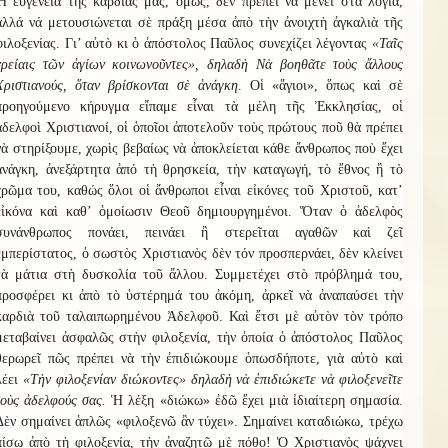
Ἡ εὐγένεια τῆς καρδιᾶς μας, ὅμως, δὲν πρέπει νὰ μένει στὰ λόγια,
ἀλλά νά μετουσιώνεται σὲ πράξη μέσα ἀπὸ τὴν ἀνοιχτὴ ἀγκαλιὰ τῆς
φιλοξενίας. Γι’ αὐτὸ κι ὁ ἀπόστολος Παῦλος συνεχίζει λέγοντας
«Ταῖς
χρείαις τῶν ἁγίων κοινωνοῦντες», δηλαδὴ Νὰ βοηθᾶτε τοὺς ἄλλους
Χριστιανούς, ὅταν βρίσκονται σὲ ἀνάγκη
. Οἱ «ἅγιοι», ὅπως καὶ σὲ
προηγούμενο κήρυγμα εἴπαμε εἶναι τὰ μέλη τῆς Ἐκκλησίας, οἱ
ἀδελφοὶ Χριστιανοί, οἱ ὁποῖοι ἀποτελοῦν τοὺς πρώτους ποῦ θὰ πρέπει
νὰ στηρίξουμε, χωρὶς βεβαίως νὰ ἀποκλείεται κάθε ἄνθρωπος ποὺ ἔχει
ἀνάγκη, ἀνεξάρτητα ἀπό τὴ θρησκεία, τὴν καταγωγή, τὸ ἔθνος ἢ τὸ
χρῶμα του, καθώς ὅλοι οἱ ἄνθρωποι εἶναι εἰκόνες τοῦ Χριστοῦ, κατ’
εἰκόνα καὶ καθ’ ὁμοίωσιν Θεοῦ δημιουργημένοι. Ὅταν ὁ ἀδελφὸς
συνάνθρωπος πονάει, πεινάει ἢ στερεῖται αγαθῶν καὶ ζεῖ
ἐμπερίστατος, ὁ σωστὸς Χριστιανὸς δὲν τόν προσπερνάει, δὲν κλείνει
τὰ μάτια στὴ δυσκολία τοῦ ἄλλου. Συμμετέχει στὸ πρόβλημά του,
προσφέρει κι ἀπὸ τὸ ὑστέρημά του ἀκόμη, ἀρκεῖ νὰ ἀναπαύσει τὴν
καρδιὰ τοῦ ταλαιπωρημένου Ἀδελφοῦ. Καὶ ἔτσι μὲ αὐτὸν τὸν τρόπο
μεταβαίνει ἀσφαλῶς στὴν φιλοξενία, τὴν ὁποία ὁ ἀπόστολος Παῦλος
θερωρεῖ πῶς πρέπει νὰ τὴν ἐπιδιώκουμε ὁπωσδήποτε, γιὰ αὐτὸ καὶ
λέει
«Τὴν φιλοξενίαν διώκοντες» δηλαδὴ νὰ ἐπιδιώκετε νὰ φιλοξενεῖτε
τοὺς ἀδελφούς σας.
Ἡ λέξη «διώκω» ἐδῶ ἔχει μιὰ ἰδιαίτερη σημασία.
Δὲν σημαίνει ἁπλῶς «φιλοξενῶ ἂν τύχει». Σημαίνει καταδιώκω, τρέχω
πίσω ἀπὸ τὴ φιλοξενία, τὴν ἀναζητῶ μὲ πόθο! Ὁ Χριστιανὸς ψάχνει