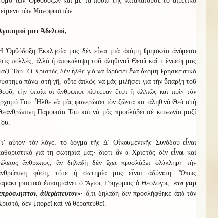
Τόμο τῶν Ὀρθοδόξων καὶ μὲ τὰ πόδια της καταπατοῦσε τὸ αἱρετικὸ
κείμενο τῶν Μονοφυσιτῶν.
Ἀγαπητοί μου Ἀδελφοί,
Ἡ Ὀρθόδοξη Ἐκκλησία μας δὲν εἶναι μιὰ ἀκόμη θρησκεία ἀνάμεσα
στὶς πολλές, ἀλλὰ ἡ ἀποκάλυψη τοῦ ἀληθινοῦ Θεοῦ καὶ ἡ ἕνωσή μας
μαζί Του. Ὁ Χριστὸς δὲν ἦλθε γιὰ νὰ ἱδρύσει ἕνα ἀκόμη θρησκευτικὸ
σύστημα πάνω στὴ γῆ, οὔτε ἁπλῶς νὰ μᾶς μιλήσει γιὰ τὴν ὕπαρξη τοῦ
Θεοῦ, τὴν ὁποία οἱ ἄνθρωποι πίστευαν ἔτσι ἢ ἀλλιῶς καὶ πρὶν τὸν
ἐρχομό Του. Ἦλθε νὰ μᾶς φανερώσει τὸν ζῶντα καί ἀληθινό Θεὸ στὴ
Θεανθρώπινη Παρουσία Του καὶ νὰ μᾶς προσλάβει σὲ κοινωνία μαζί
Του.
Γι’ αὐτὸν τὸν λόγο, τὸ δόγμα τῆς Δ΄ Οἰκουμενικῆς Συνόδου εἶναι
καθοριστικὸ γιὰ τη σωτηρία μας· διότι ἂν ὁ Χριστὸς δὲν εἶναι καὶ
τέλειος ἄνθρωπος, ἂν δηλαδὴ δὲν ἔχει προσλάβει ὁλόκληρη τὴν
ἀνθρώπινη φύση, τότε ἡ σωτηρία μας εἶναι ἀδύνατη. Ὅπως
χαρακτηριστικὰ ἐπισημαίνει ὁ Ἅγιος Γρηγόριος ὁ Θεολόγος:
«τὸ γὰρ
ἀπρόσληπτον, ἀθεράπευτον»·
ὅ,τι δηλαδὴ δὲν προσλήφθηκε ἀπὸ τὸν
Χριστό, δὲν μπορεῖ καὶ νὰ θεραπευθεῖ.