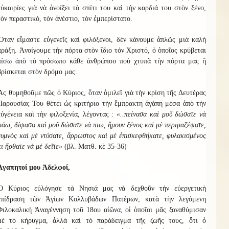
εὐκαιρίες γιὰ νὰ ἀνοίξει τὸ σπίτι του καὶ τὴν καρδιά του στὸν ξένο,
τὸν περαστικό, τὸν ἀνέστιο, τὸν ἐμπερίστατο.
Ὅταν εἴμαστε εὐγενεῖς καὶ φιλόξενοι, δὲν κάνουμε ἁπλῶς μιὰ καλὴ
πράξη. Ἀνοίγουμε τὴν πόρτα στὸν ἴδιο τόν Χριστό, ὁ ὁποῖος κρύβεται
πίσω ἀπὸ τὸ πρόσωπο κάθε ἀνθρώπου ποὺ χτυπᾶ τὴν πόρτα μας ἢ
βρίσκεται στὸν δρόμο μας.
Ἂς θυμηθοῦμε πῶς ὁ Κύριος, ὅταν ὁμιλεῖ γιὰ τὴν κρίση τῆς Δευτέρας
Παρουσίας Του θέτει ὡς κριτήριο τὴν ἔμπρακτη ἀγάπη μέσα ἀπὸ τὴν
εὐγένεια καὶ τὴν φιλοξενία, λέγοντας :
«..πείνασα καὶ μοῦ δώσατε νὰ
φάω, δίψασα καὶ μοῦ δώσατε νὰ πιω, ἤμουν ξένος καὶ μὲ περιμαζέψατε,
γυμνὸς καὶ μὲ ντύσατε, ἄρρωστος καὶ μὲ ἐπισκεφθήκατε, φυλακισμένος
κι ἤρθατε νὰ μὲ δεῖτε»
(βλ. Ματθ. κὲ 35-36)
Ἀγαπητοί μου Ἀδελφοί,
Ὁ Κύριος εὐλόγησε τὰ Νησιά μας νὰ δεχθοῦν τὴν εὐεργετικὴ
ἐπίδραση τῶν Ἁγίων Κολλυβάδων Πατέρων, κατὰ τὴν λεγόμενη
Φιλοκαλική Ἀναγέννηση τοῦ 18ου αἰῶνα, οἱ ὁποῖοι μᾶς ξαναθύμισαν
μὲ τὸ κήρυγμα, ἀλλὰ καὶ τὸ παράδειγμα τῆς ζωῆς τους, ὅτι ὁ