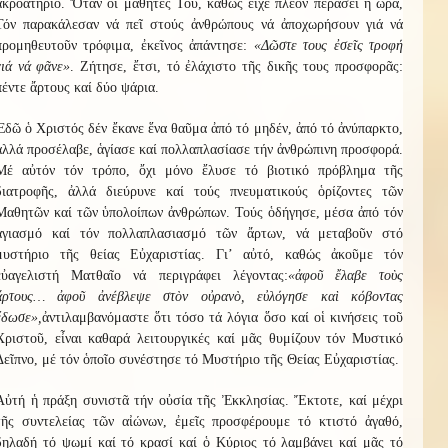
ἀκροατήριο. Ὅταν οἱ μαθητές Του, καθώς εἶχε πλέον περάσει ἡ ὥρα,
Τόν παρακάλεσαν νά πεῖ στούς ἀνθρώπους νά ἀποχωρήσουν γιά νά
προμηθευτοῦν τρόφιμα, ἐκεῖνος ἀπάντησε:
«Δῶστε τους ἐσεῖς τροφή
γιά νά φᾶνε»
. Ζήτησε, ἔτσι, τό ἐλάχιστο τῆς δικῆς τους προσφορᾶς:
πέντε ἄρτους καί δύο ψάρια.
Ἐδῶ ὁ Χριστός δέν ἔκανε ἕνα θαῦμα ἀπό τό μηδέν, ἀπό τό ἀνύπαρκτο,
ἀλλά προσέλαβε, ἁγίασε καί πολλαπλασίασε τήν ἀνθρώπινη προσφορά.
Μέ αὐτόν τόν τρόπο, ὄχι μόνο ἔλυσε τό βιοτικό πρόβλημα τῆς
διατροφῆς, ἀλλά διεύρυνε καί τούς πνευματικούς ὁρίζοντες τῶν
Μαθητῶν καί τῶν ὑπολοίπων ἀνθρώπων. Τούς ὁδήγησε, μέσα ἀπό τόν
ἁγιασμό καί τόν πολλαπλασιασμό τῶν ἄρτων, νά μεταβοῦν στό
μυστήριο τῆς θείας Εὐχαριστίας. Γι’ αὐτό, καθώς ἀκοῦμε τόν
εὐαγελιστή Ματθαῖο νά περιγράφει λέγοντας:
«ἀφοῦ ἔλαβε τοὺς
ἄρτους… ἀφοῦ ἀνέβλεψε στὸν οὐρανὸ, εὐλόγησε καὶ κόβοντας
ἔδωσε»,
ἀντιλαμβανόμαστε ὅτι τόσο τά λόγια ὅσο καί οἱ κινήσεις τοῦ
Χριστοῦ, εἶναι καθαρά λειτουργικές καί μᾶς θυμίζουν τόν Μυστικό
Δεῖπνο, μέ τόν ὁποῖο συνέστησε τό Μυστήριο τῆς Θείας Εὐχαριστίας.
Αὐτή ἡ πράξη συνιστᾶ τήν οὐσία τῆς Ἐκκλησίας. Ἔκτοτε, καί μέχρι
τῆς συντελείας τῶν αἰώνων, ἐμεῖς προσφέρουμε τό κτιστό ἀγαθό,
δηλαδή τό ψωμί καί τό κρασί καί ὁ Κύριος τό λαμβάνει καί μᾶς τό