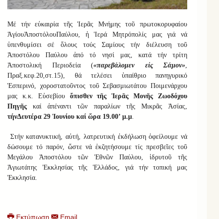
Μέ τήν εὐκαιρία τῆς Ἱερᾶς Μνήμης τοῦ πρωτοκορυφαίου
Ἁγίου
Ἀποστόλου
Παύλου, ἡ Ἱερά Μητρόπολ
ί
ς
μας
γιά νά
ὑπενθυμίσει σέ ὅλους τούς Σαμίους τήν διέλευση τοῦ
Ἀποστόλου Παύλου ἀπό τό νησί μας, κατά τήν τρίτη
Ἀποστολική Περιοδεία (
«παρεβάλομεν εἰς Σάμον»
,
Πραξ.κεφ.20,στ.15), θά τελέσει ὑπαίθριο πανηγυρικό
Ἑσπερινό, χοροστατοῦντος τοῦ Σεβασμιωτάτου Ποιμενάρχου
μας κ.κ. Εὐσεβίου
ὄπισθεν τῆς Ἱερᾶς Μονῆς Ζωοδόχου
Πηγῆς
καί ἀπέναντι τῶν παραλίων τῆς Μικρᾶς Ἀσίας,
τ
ήν
Δευτέρα
29 Ἰουνίου καί ὥρα 19.00
’
μ.μ
.
Στήν κατανυκτική, αὐτή, λατρευτική ἐκδήλωση ὀφείλουμε νά
δώσουμε τό παρόν, ὥστε νά ἐκζητήσουμε τίς πρεσβεῖες τοῦ
Μεγάλου Ἀποστόλου τῶν Ἐθνῶν Παύλου, ἱδρυτοῦ τῆς
Ἁγιωτάτης Ἐκκλησίας τῆς Ἑλλάδος, γιά τήν τοπική μας
Ἐκκλησία.
Εκτύπωση
Email