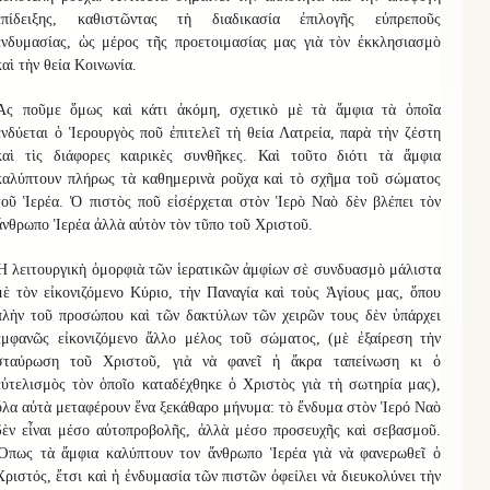
ἐπίδειξης, καθιστῶντας τὴ διαδικασία ἐπιλογῆς εὐπρεποῦς
ἐνδυμασίας, ὡς μέρος τῆς προετοιμασίας μας γιὰ τὸν ἐκκλησιασμὸ
καὶ τὴν θεία Κοινωνία.
Ἂς ποῦμε ὅμως καὶ κάτι ἀκόμη, σχετικὸ μὲ τὰ ἅμφια τὰ ὁποῖα
ἐνδύεται ὁ Ἱερουργὸς ποῦ ἐπιτελεῖ τὴ θεία Λατρεία, παρὰ τὴν ζέστη
καὶ τὶς διάφορες καιρικὲς συνθῆκες. Καὶ τοῦτο διότι τὰ ἄμφια
καλύπτουν πλήρως τὰ καθημερινὰ ροῦχα καὶ τὸ σχῆμα τοῦ σώματος
τοῦ Ἱερέα. Ὁ πιστὸς ποῦ εἰσέρχεται στὸν Ἱερὸ Ναὸ δὲν βλέπει τὸν
ἄνθρωπο Ἱερέα ἀλλὰ αὐτὸν τὸν τῦπο τοῦ Χριστοῦ.
Ἡ λειτουργικὴ ὀμορφιὰ τῶν ἱερατικῶν ἀμφίων σὲ συνδυασμὸ μάλιστα
μὲ τὸν εἰκονιζόμενο Κύριο, τὴν Παναγία καὶ τοὺς Ἁγίους μας, ὅπου
πλὴν τοῦ προσώπου καὶ τῶν δακτύλων τῶν χειρῶν τους δὲν ὑπάρχει
ἐμφανῶς εἰκονιζόμενο ἄλλο μέλος τοῦ σώματος, (μὲ ἐξαίρεση τὴν
σταύρωση τοῦ Χριστοῦ, γιὰ νὰ φανεῖ ἡ ἄκρα ταπείνωση κι ὁ
εὐτελισμὸς τὸν ὁποῖο καταδέχθηκε ὁ Χριστὸς γιὰ τὴ σωτηρία μας),
ὅλα αὐτὰ μεταφέρουν ἕνα ξεκάθαρο μήνυμα: τὸ ἔνδυμα στὸν Ἱερό Ναὸ
δὲν εἶναι μέσο αὐτοπροβολῆς, ἀλλὰ μέσο προσευχῆς καὶ σεβασμοῦ.
Ὅπως τὰ ἄμφια καλύπτουν τον ἄνθρωπο Ἱερέα γιὰ νὰ φανερωθεῖ ὁ
Χριστός, ἔτσι καὶ ἡ ἐνδυμασία τῶν πιστῶν ὀφείλει νὰ διευκολύνει τὴν