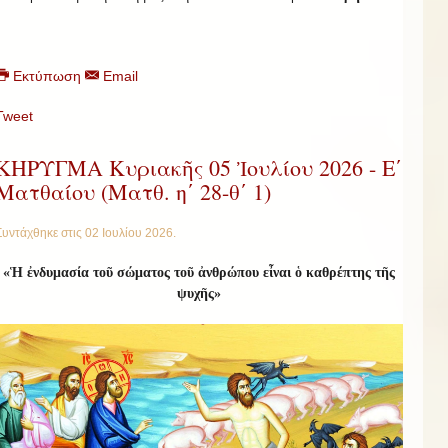
Εκτύπωση
Email
Tweet
ΚΗΡΥΓΜΑ Κυριακῆς 05 Ἰουλίου 2026 - Ε΄
Ματθαίου (Ματθ. η΄ 28-θ΄ 1)
Συντάχθηκε στις
02 Ιουλίου 2026
.
«Ἡ ἐνδυμασία τοῦ σώματος τοῦ ἀνθρώπου εἶναι ὁ καθρέπτης τῆς
ψυχῆς»