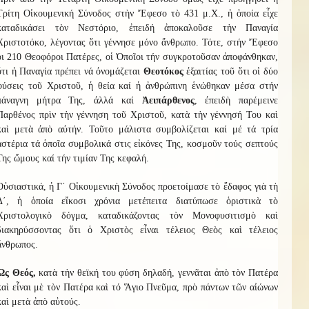
Τρίτη Οἰκουμενική Σύνοδος στὴν Ἔφεσο τὸ 431 μ.Χ., ἡ ὁποία εἶχε
καταδικάσει τὸν Νεστόριο, ἐπειδή ἀποκαλοῦσε τὴν Παναγία
Χριστοτόκο, λέγοντας ὅτι γέννησε μόνο ἄνθρωπο. Τότε, στήν Ἔφεσο
οι 210 Θεοφόροι Πατέρες, οἱ Ὁποῖοι τήν συγκροτοῦσαν ἀποφάνθηκαν,
ὅτι ἡ Παναγία πρέπει νά ὀνομάζεται
Θεοτόκος
ἐξαιτίας τοῦ ὅτι οἱ δύο
φύσεις τοῦ Χριστοῦ, ἡ θεία καί ἡ ἀνθρώπινη ἑνώθηκαν μέσα στήν
πάναγνη μήτρα Της, ἀλλά καί
Ἀειπάρθενος
, ἐπειδὴ παρέμεινε
Παρθένος πρὶν τὴν γέννηση τοῦ Χριστοῦ, κατὰ τὴν γέννησή Του καὶ
καὶ μετὰ ἀπὸ αὐτήν. Τοῦτο μάλιστα συμβολίζεται καί μέ τά τρία
ἀστέρια τά ὁποῖα συμβολικά στις εἰκόνες Της, κοσμοῦν τούς σεπτούς
Της ὤμους καί τήν τιμίαν Της κεφαλή.
Οὐσιαστικά, ἡ Γ΄ Οἰκουμενικὴ Σύνοδος προετοίμασε τὸ ἔδαφος γιὰ τὴ
Δ΄, ἡ ὁποία εἴκοσι χρόνια μετέπειτα διατύπωσε ὁριστικὰ τὸ
Χριστολογικὸ δόγμα, καταδικάζοντας τὸν Μονοφυσιτισμὸ καὶ
διακηρύσσοντας ὅτι ὁ Χριστὸς εἶναι τέλειος Θεὸς καὶ τέλειος
ἄνθρωπος
.
Ὡς Θεός,
κατὰ τὴν θεϊκή του φύση δηλαδή, γεννᾶται ἀπὸ τὸν Πατέρα
καὶ εἶναι μὲ τὸν Πατέρα καὶ τό Ἅγιο Πνεῦμα, πρὸ πάντων τῶν αἰώνων
καὶ μετὰ ἀπὸ αὐτούς.