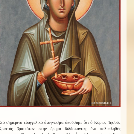
Στό σημερινό εὐαγγελικό ἀνάγνωσμα ἀκούσαμε ὅτι ὁ Κύριος Ἰησοῦς
Χριστός βρισκόταν στήν ἔρημο διδάσκοντας ἕνα πολυπληθές