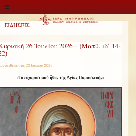
ΕΙΔΗΣΕΙΣ
Κυριακή 26 Ἰουλίου 2026 – (Ματθ. ιδ΄ 14-
22)
Συντάχθηκε στις
23 Ιουλίου 2026
.
«
Τό εὐχαριστιακό ἦθος τῆς Ἁγίας Παρασκευῆς
»