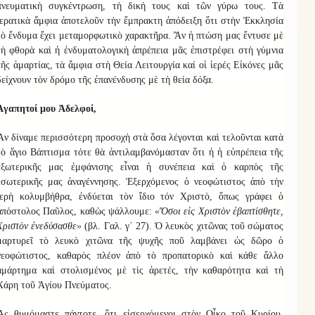
πνευματικὴ συγκέντρωση, τὴ δική τους καὶ τῶν γύρω τους. Τὰ
ἱερατικὰ ἄμφια ἀποτελοῦν τὴν ἔμπρακτη ἀπόδειξη ὅτι στὴν Ἐκκλησία
τὸ ἔνδυμα ἔχει μεταμορφωτικὸ χαρακτῆρα. Ἂν ἡ πτώση μας ἔντυσε μὲ
τὴ φθορὰ καὶ ἡ ἐνδυματολογικὴ ἀπρέπεια μᾶς ἐπιστρέφει στὴ γύμνια
τῆς ἁμαρτίας, τὰ ἄμφια στὴ Θεία Λειτουργία καί οἱ ἱερές Εἰκόνες μᾶς
δείχνουν τὸν δρόμο τῆς ἐπανένδυσης μὲ τὴ θεία δόξα.
Ἀγαπητοί μου Ἀδελφοί,
Ἂν δίναμε περισσότερη προσοχὴ στὰ ὅσα λέγονται καὶ τελοῦνται κατὰ
τὸ ἅγιο Βάπτισμα τότε θὰ ἀντιλαμβανόμασταν ὅτι ἡ ἡ εὐπρέπεια τῆς
ἐξωτερικῆς μας ἐμφάνισης εἶναι ἡ συνέπεια καὶ ὁ καρπὸς τῆς
ἐσωτερικῆς μας ἀναγέννησης. Ἐξερχόμενος ὁ νεοφώτιστος ἀπὸ τὴν
ἱερὴ κολυμβήθρα, ἐνδύεται τὸν ἴδιο τόν Χριστὸ, ὅπως γράφει ὁ
ἀπόστολος Παῦλος, καθὼς ψάλλουμε:
«Ὅσοι εἰς Χριστὸν ἐβαπτίσθητε,
Χριστὸν ἐνεδύσασθε»
(βλ. Γαλ. γ΄ 27). Ὁ λευκὸς χιτῶνας τοῦ σώματος
μαρτυρεῖ τὸ λευκὸ χιτῶνα τῆς ψυχῆς ποῦ λαμβάνει ὡς δῶρο ὁ
νεοφώτιστος, καθαρὸς πλέον ἀπὸ τὸ προπατορικὸ καὶ κάθε ἄλλο
ἁμάρτημα καὶ στολισμένος μὲ τὶς ἀρετές, τὴν καθαρότητα καὶ τὴ
Χάρη τοῦ Ἁγίου Πνεύματος.
Ἂς θυμόμαστε πάντοτε, ὅτι εἰσερχόμενοι στὸν Οἶκο τοῦ Κυρίου,