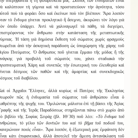
τὴν ὑπερηφάνεια ἢ τὴ φιλαρέσκειά μας. Σκοπὸς τῶν ἐνδυμάτων εἶναι
νὰ καλύπτουν τὴ γύμνια καὶ νὰ προστατεύουν τὴν ἁγνότητα, τόσο
αὐτοῦ ποὺ τὰ φοράει ὅσο καὶ ἐκείνων ποὺ τὸν βλέπουν. Ἄρα λοιπὸν
ὅταν τὸ ἔνδυμα γίνεται προκλητικὸ ἢ ἄσεμνο, ἀκυρώνει τὸν λόγο γιὰ
τὸν ὁποῖο ὑπάρχει. Ἀντὶ νὰ χαλιναγωγεῖ τὰ πάθη, τὰ διεγείρει,
ἐπιστρέφοντας τὸν ἄνθρωπο στὴν κατάσταση τῆς μεταπτωτικῆς
γύμνιας. Ἡ τάση γιὰ δημόσια ἔκθεση τοῦ σώματος χωρὶς φραγμοὺς
θεωρεῖται ἀπὸ τὴν ἀσκητικὴ παράδοση ὡς ὑποχώρηση τῆς χάρης τοῦ
Ἁγίου Πνεύματος. Ὁ ἄνθρωπος ποῦ γίνεται ἕρμαιο τῆς μόδας ἢ τῆς
ἀνάγκης γιὰ προβολὴ τοῦ σώματός του, χάνει σταδιακὰ τὴν
ἁγιοπνευματικὴ Χάρη καὶ συνεπῶς τὴν ἐσωτερική του ἐλευθερία καὶ
γίνεται δέσμιος τῶν παθῶν καὶ τῆς ἁμαρτίας καὶ συνεκδοχικῶς
δέσμιος τοῦ διαβόλου.
Καὶ οἱ Ἀρχαῖοι Ἕλληνες, ἀλλὰ κυρίως οἱ Πατέρες τῆς Ἐκκλησίας
θεωροῦν πῶς ἡ ἐνδυμασία τοῦ σώματος τοῦ ἀνθρώπου εἶναι ὁ
καθρέπτης τῆς ψυχῆς του. Ὁμιλώντας μάλιστα ἐπὶ τῇ βάσει τῆς Ἁγίας
Γραφῆς καὶ τῆς Ἱερᾶς Παραδόσεως στηρίζονται πάνω στὸ χωρίο ἀπὸ
τὸ βιβλίο τῆς Σοφίας Σειρὰχ (βλ. ΙΘ΄30) ποῦ λέει:
«Τὸ ἔνδυμα τοῦ
ἀνθρώπου, τὸ γέλιο τῶν δοντιῶν του καὶ τὸ βῆμα τοῦ ποδιοῦ του,
φανερώνουν ποιός εἶναι».
Ἆρα λοιπόν, ἡ ἐξωτερική μας ἐμφάνιση δὲν
εἶναι κάτι ἐπιφανειακό, ἀλλὰ ἀποτελεῖ τήν ἄμεση ἀντανάκλαση τοῦ