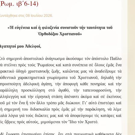
(Ρωμ. ιβ΄6-14)
Συντάχθηκε στις
08 Ιουλίου 2026
.
«Ἡ εὐγένεια καί ἡ φιλοξενία συνιστοῦν τήν ταυτότητα τοῦ
Ὀρθοδόξου Χριστιανοῦ»
Ἀγαπητοί μου Ἀδελφοί,
Στὸ σημερινὸ ἀποστολικὸ ἀνάγνωσμα ἀκούσαμε τὸν ἀπόστολο Παῦλο
νὰ στέλνει πρὸς τούς Ῥωμαίους καὶ κατὰ συνέπεια σὲ ὅλους ἐμᾶς ἕνα
πρακτικὸ ὁδηγὸ χριστιανικῆς ζωῆς, καλῶντας μας νὰ ἀναδείξουμε τὰ
αὐθεντικὰ χαρακτηριστικὰ γνωρίσματα τοῦ Χριστιανοῦ, δηλαδὴ τὴν
ἀπροσποίητη ἀδελφικὴ ἀγάπη, τὴν ἀποφυγὴ κάθε πονηρίας καὶ τὴν
παράλληλη προσκόλληση στὸ ἀγαθό, τὴν ταπεινοφροσύνη, τὴν
ἀλληλεγγύη καὶ τὴν εἰρηνικὴ στάση ἀπέναντι ἀκόμα καὶ σὲ ἐκείνους
ποῦ μὲ τὸν ἕνα ἢ τὸν ἄλλο τρόπο μᾶς διώκουν. Γι’ αὐτὸ ἐπιστέφει καὶ
τὴ σημερινή του διδασκαλία πρὸς ἐμᾶς μὲ τὴν παράκληση, νὰ λέμε
καλὰ λόγια γιὰ τοὺς διῶκτες μας καὶ νὰ ἀποφεύγουμε τὶς κατάρες καὶ
τὶς ὕβρεις πρός αὐτούς, μιμούμενοι τὸν Ἴδιο τὸν Χριστό.
Μὲ ἔμφαση ἐπισημαίνει ἐπίσης, ὅτι στὰ πνευματικὰ καθήκοντα δὲν