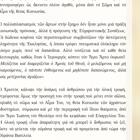
ἀντιπροσφέρει ὡς ἄκτιστο πλέον ἀγαθό, μέσα ἀπό τό Σῶμα καί τό
Αἷμα τῆς θείας Κοινωνίας.
Ὁ πολλαπλασιασμός τῶν ἄρτων στήν ἔρημο δέν ἦταν μόνο μιά πράξη
κοινωνικῆς πρόνοιας, ἀλλά ἡ πρόγευση τῆς Εὐχαριστιακῆς Συνάξεως.
Τά δώδεκα κοφίνια τῶν περισσευμάτων συμβολίζουν τήν ἀστείρευτη
πληρότητα τῆς Ἐκκλησίας, ἡ ὁποία τρέφει πνευματικά ὁλόκληρο τόν
κόσμο χωρίς ποτέ νά δαπανᾶται. Αὐτό τονίζεται καί σέ κάθε θεία
Λειτουργία, καθώς ὅταν ὁ Ἱερουργός κόπτει τόν Ἅγιο Ἄρτο ἐκφωνεῖ:
«Μελίζεται καὶ διαμερίζεται ὁ Ἀμνὸς τοῦ Θεοῦ, ὁ μελιζόμενος καὶ μὴ
διαιρούμενος, ὁ πάντοτε ἐσθιόμενος καὶ μηδέποτε δαπανώμενος, ἀλλὰ
τοὺς μετέχοντας ἁγιάζων».
Ὁ Χριστός κάλυψε τήν ἀνάγκη τοῦ ἀνθρώπου γιά τήν ὑλική τροφή,
στρέφοντας ὅμως τήν προσοχή του στήν τροφή πού μένει στόν αἰῶνα,
δηλαδή τό σῶμα καί τό Αἷμα Του, τη θεία Κοινωνία τῶν ἀχράντων
Μυστηρίων, σύμφωνα καί μέ τήν περιγραφή τοῦ ἴδιου θαύματος ἀπό
τόν Ἅγιο Ἰωάννη τόν Θεολόγο στό 6ο κεφάλαιο τοῦ Εὐαγγελίου Του.
Ἡ ὑλική τροφή εἶναι ἀπαραίτητη γιά νά μπορεῖ ὁ ἄνθρωπος νά ζεῖ,
ὥστε νά γεύεται τήν οὐράνια τροφή καί νά προγεύεται ἀπό τώρα τήν
Οὐράνια Βασιλεία.