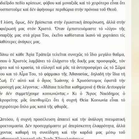
ἀδιέξοδο πεδίο κρίσεων, φόβου καί μοναξιᾶς καί τό χειρότερο εἶναι ὅτι
δυσπιστοῦμε καί δέν ἀφήνουμε περιθώρια στήν πρόνοια τοῦ Θεοῦ.
Ἡ λύση, ὅμως, δέν βρίσκεται στήν ἐγωιστική ἀπομόνωση, ἀλλά στήν
ἀφιέρωσή μας στόν Χριστό. Ὅταν ἐμπιστευόμαστε τό «λίγο» τῆς
ὕπαρξής μας στά χέρια Του, ἐκεῖνο καθίσταται ἱκανό νά χορτάσει τίς
βαθύτερες ἀνάγκες μας.
Πάνω σέ κάθε Ἁγία Τράπεζα τελεῖται συνεχῶς τό ἴδιο μεγάλο θαῦμα,
ὅπου ὁ Χριστός λαμβάνει τό ἐλάχιστο τῆς δικῆς μας προσφορᾶς, τόν
ἄρτο καί τό κρασία, τά εὐλογεῖ καί μᾶς τά ἀντιπροσφέρει ὡς τό Σῶμα
του και τό Αἷμα Του, τό φάρμακο τῆς Ἀθανασίας, δηλαδή τήν ἴδια τή
Ζωή. Γι’ αὐτό καί ὁ ἅγιος Ἰωάννης ὀ Χρυσόστομος ἐφιστᾶ τήν
προσοχή μας λέγοντας:
«Μάταια τελεῖται καθημερινά ἡ Θεία Λειτουργία
ἄν δέν συμμετέχουμε κοινωνώντας.»
Κι ὁ Ἅγιος Νικόδημος ὁ
Ἁγιορείτης μᾶς ὑπενθυμίζει ὅτι ἡ συχνή Θεία Κοινωνία εἶναι τό
ἰσχυρότερο ὅπλο μας κατά τῆς φθορᾶς.
Ὡστόσο, ἡ συχνή προσέλευση ἀπαιτεί καί τήν ἀνάλογη πνευματική
προετοιμασία. Δέν προσερχόμαστε μέ ἀπερίσκεπτη ἐλαφρότητα, ἀλλά
ἔχοντας καθαρή τη συνείδηση καί τήν καρδιά μας μέσῳ τοῦ
καθαρτικοῦ λουτροῦ τῆς Ἱερᾶς Ἐξομολογήσεως.