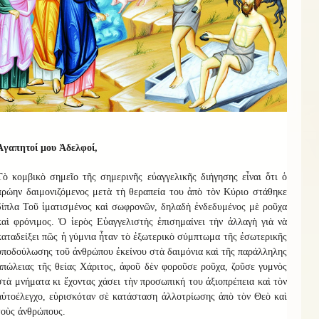
Ἀγαπητοί μου Ἀδελφοί,
Τὸ κομβικὸ σημεῖο τῆς σημερινῆς εὐαγγελικῆς διήγησης εἶναι ὅτι ὁ
πρώην δαιμονιζόμενος μετὰ τὴ θεραπεία του ἀπὸ τὸν Κύριο στάθηκε
δίπλα Τοῦ ἱματισμένος καὶ σωφρονῶν, δηλαδὴ ἐνδεδυμένος μὲ ροῦχα
καὶ φρόνιμος. Ὁ ἱερὸς Εὐαγγελιστὴς ἐπισημαίνει τὴν ἀλλαγὴ γιὰ νὰ
καταδείξει πῶς ἡ γύμνια ἦταν τὸ ἐξωτερικὸ σύμπτωμα τῆς ἐσωτερικῆς
ὑποδούλωσης τοῦ ἀνθρώπου ἐκείνου στὰ δαιμόνια καὶ τῆς παράλληλης
ἀπώλειας τῆς θείας Χάριτος, ἀφοῦ δὲν φοροῦσε ροῦχα, ζοῦσε γυμνὸς
στὰ μνήματα κι ἔχοντας χάσει τὴν προσωπική του ἀξιοπρέπεια καὶ τὸν
αὐτοέλεγχο, εὑρισκόταν σὲ κατάσταση ἀλλοτρίωσης ἀπὸ τὸν Θεὸ καὶ
τοὺς ἀνθρώπους.