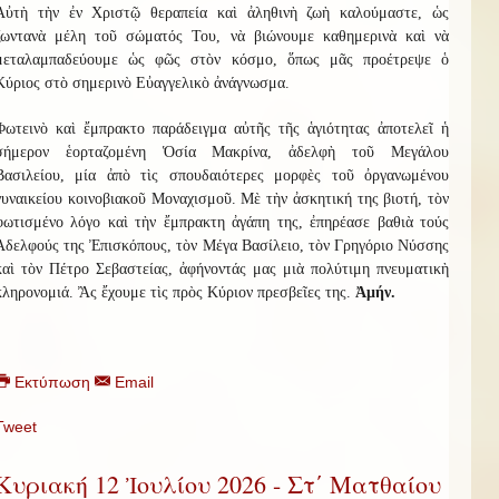
Αὐτὴ τὴν ἐν Χριστῷ θεραπεία καὶ ἀληθινὴ ζωὴ καλούμαστε, ὡς
ζωντανὰ μέλη τοῦ σώματός Του, νὰ βιώνουμε καθημερινὰ καὶ νὰ
μεταλαμπαδεύουμε ὡς φῶς στὸν κόσμο, ὅπως μᾶς προέτρεψε ὁ
Κύριος στὸ σημερινὸ Εὐαγγελικὸ ἀνάγνωσμα.
Φωτεινὸ καὶ ἔμπρακτο παράδειγμα αὐτῆς τῆς ἁγιότητας ἀποτελεῖ ἡ
σήμερον ἑορταζομένη Ὁσία Μακρίνα, ἀδελφὴ τοῦ Μεγάλου
Βασιλείου, μία ἀπὸ τὶς σπουδαιότερες μορφὲς τοῦ ὀργανωμένου
γυναικείου κοινοβιακοῦ Μοναχισμοῦ. Μὲ τὴν ἀσκητική της βιοτή, τὸν
φωτισμένο λόγο καὶ τὴν ἔμπρακτη ἀγάπη της, ἐπηρέασε βαθιὰ τούς
Ἀδελφούς της Ἐπισκόπους, τὸν Μέγα Βασίλειο, τὸν Γρηγόριο Νύσσης
καὶ τὸν Πέτρο Σεβαστείας, ἀφήνοντάς μας μιὰ πολύτιμη πνευματικὴ
κληρονομιά. Ἂς ἔχουμε τὶς πρὸς Κύριον πρεσβεῖες της.
Ἀμήν.
Εκτύπωση
Email
Tweet
Κυριακή 12 Ἰουλίου 2026 - Στ΄ Ματθαίου