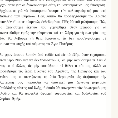
ἐρχόμαστε γιὰ νὰ ἀνανεώσουμε αὐτὴ τὴ βαπτισματική μας ὑπόσχεση.
Ἐρχόμαστε γιὰ νὰ ἐπικαιροποιήσουμε τὴν πολιτογράφησή μας στὴ
Βασιλεία τῶν Οὐρανῶν. Πῶς λοιπὸν θὰ προσεγγίσουμε τὸν Χριστὸ
ὅταν δὲν εἴμαστε εὐπρεπῶς ἐνδεδυμένοι; Πῶς θὰ τοῦ μιλήσουμε; Πῶς
θὰ ἀτενίσουμε ἐκεῖνον ποῦ γυμνώθηκε στὸν Σταυρὸ γιὰ νὰ
ξαναντυθοῦμε ἐμεῖς τὴν εὐπρέπεια καί τη Χάρη γιὰ τὴ σωτηρία μας;
Πῶς θὰ λάβουμε τὴ θεία Κοινωνία, ἂν δὲν προσεγγίσουμε μὲ
σεμνότητα ψυχῆς καὶ σώματος τό Ἅγιο Ποτήριο;
Ἂς φροντίσουμε λοιπὸν ἀπὸ τοῦδε καὶ εἰς τὸ ἐξῆς, ὅταν ἐρχόμαστε
στὸν ἱερὸ Ναὸ γιὰ νὰ ἐκκλησιαστοῦμε, νὰ μὴν ἀκούσουμε τί λεει ὁ
ἕνας κι ὁ ἄλλος, ἂς μὴν κοιτάξουμε τί θέλει ὀ κόσμος, ἀλλὰ νὰ
προσέξουμε τὶς ἱερὲς Εἰκόνες τοῦ Χριστοῦ, τῆς Παναγίας καὶ τῶν
Ἁγίων μας κι ἀτενίζοντας τὴ θεία Ἱερουργία, ἂς ἀφήσουμε τήν
ἐξωτερική μας παρουσία νὰ ἀποτελεῖ μιὰ ζωντανὴ μαρτυρία
Ὀρθόδοξης πίστης καί ζωῆς, ἡ ὁποία θὰ φανερώνει τὸν ἐσωτερικό μας
πλοῦτο καὶ θὰ ἀποτελεῖ ἀφορμὴ εὐχαριστίας καὶ δοξολογίας τοῦ
Κυρίου.
Ἀμήν.