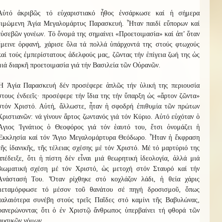
Αὐτό ἀκριβῶς τό εὐχαριστιακό ἦθος ἐνσάρκωσε καί ἡ σήμερα
τιμώμενη Ἁγία Μεγαλομάρτυς Παρασκευή. Ἦταν παιδί εὔπορων καί
εὐσεβῶν γονέων. Τό ὄνομά της σημαίνει «Προετοιμασία» καί ἀπ’ ὅταν
ἔμεινε ὀρφανή, χάρισε ὅλα τά πολλά ὑπάρχοντά της στούς φτωχούς
καί τούς ἐμπερίστατους ἀδελφούς μας, ζῶντας τήν ἐπίγεια ζωή της ὡς
μιά διαρκῆ προετοιμασία γιά τήν Βασιλεία τῶν Οὐρανῶν.
Ἡ Ἁγία Παρασκευή δέν προσέφερε ἁπλῶς τήν ὑλική της περιουσία
στους ἐνδεεῖς· προσέφερε τήν ἴδια της τήν ὕπαρξη ὡς «ἄρτον ζῶντα»
στόν Χριστό. Αὐτή, ἄλλωστε, ἦταν ἡ σφοδρή ἐπιθυμία τῶν πρώτων
Χριστιανῶν: νά γίνουν ἄρτος ζωντανός γιά τόν Κύριο. Αὐτό εὐχόταν ὁ
Ἅγιος Ἰγνάτιος ὁ Θεοφόρος γιά τόν ἑαυτό του, ἔτσι ὀνομάζει ἡ
Ἐκκλησία καί τόν Ἅγιο Μεγαλομάρτυρα Θεόδωρο. Ἦταν ἡ ἔκφραση
τῆς ἰδανικῆς, τῆς τέλειας σχέσης μέ τόν Χριστό. Μέ τό μαρτύριό της
ἀπέδειξε, ὅτι ἡ πίστη δέν εἶναι μιά θεωρητική ἰδεολογία, ἀλλά μιά
βιωματική σχέση μέ τόν Χριστό, ὡς μετοχή στόν Σταυρό καί τήν
Ἀνάστασή Του. Ὅταν ρίχθηκε στό κοχλάζον λάδι, ἡ θεία χάρις
μεταμόρφωσε τό μέσον τοῦ θανάτου σέ πηγή δροσισμοῦ, ὅπως
παλαιότερα συνέβη στούς τρεῖς Παῖδες στό καμίνι τῆς Βαβυλώνας,
φανερώνοντας ὅτι ὁ ἐν Χριστῷ ἄνθρωπος ὑπερβαίνει τή φθορά τῶν
φυσικῶν νόμων.