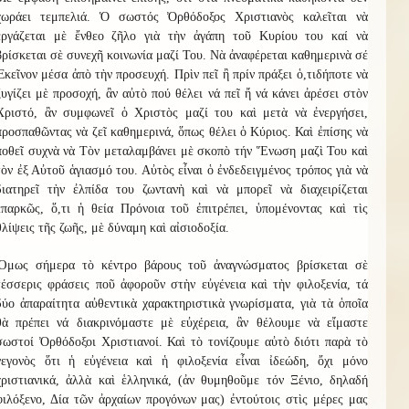
χωράει τεμπελιά. Ὁ σωστός Ὀρθόδοξος Χριστιανὸς καλεῖται νὰ
ἐργάζεται μὲ ἔνθεο ζῆλο γιὰ τὴν ἀγάπη τοῦ Κυρίου του καί νὰ
βρίσκεται σὲ συνεχῆ κοινωνία μαζί Του. Νὰ ἀναφέρεται καθημερινὰ σέ
Ἐκεῖνον μέσα ἀπὸ τὴν προσευχή. Πρὶν πεῖ ἢ πρίν πράξει ὁ,τιδήποτε νὰ
ζυγίζει μὲ προσοχή, ἂν αὐτὸ πού θέλει νά πεῖ ἤ νά κάνει ἀρέσει στὸν
Χριστό, ἂν συμφωνεῖ ὁ Χριστὸς μαζί του καὶ μετὰ νὰ ἐνεργήσει,
προσπαθῶντας νὰ ζεῖ καθημερινά, ὅπως θέλει ὁ Κύριος. Καὶ ἐπίσης νὰ
ποθεῖ συχνὰ νὰ Τὸν μεταλαμβάνει μὲ σκοπὸ τήν Ἕνωση μαζὶ Του καὶ
τὸν ἐξ Αὐτοῦ ἁγιασμό του. Αὐτὸς εἶναι ὁ ἐνδεδειγμένος τρόπος γιὰ νὰ
διατηρεῖ τὴν ἐλπίδα του ζωντανὴ καὶ νὰ μπορεῖ νὰ διαχειρίζεται
ἐπαρκῶς, ὅ,τι ἡ θεία Πρόνοια τοῦ ἐπιτρέπει, ὑπομένοντας καὶ τὶς
θλίψεις τῆς ζωῆς, μὲ δύναμη καὶ αἰσιοδοξία.
Ὅμως σήμερα τὸ κέντρο βάρους τοῦ ἀναγνώσματος βρίσκεται σὲ
τέσσερις φράσεις ποῦ ἀφοροῦν στὴν εὐγένεια καὶ τὴν φιλοξενία, τά
δύο ἀπαραίτητα αὐθεντικὰ χαρακτηριστικὰ γνωρίσματα, γιὰ τὰ ὁποῖα
θὰ πρέπει νά διακρινόμαστε μὲ εὐχέρεια, ἂν θέλουμε νὰ εἴμαστε
σωστοί Ὀρθόδοξοι Χριστιανοί. Καὶ τὸ τονίζουμε αὐτὸ διότι παρὰ τὸ
γεγονὸς ὅτι ἡ εὐγένεια καὶ ἡ φιλοξενία εἶναι ἰδεώδη, ὄχι μόνο
χριστιανικά, ἀλλὰ καὶ ἑλληνικά, (ἀν θυμηθοῦμε τόν Ξένιο, δηλαδή
φιλόξενο, Δία τῶν ἀρχαίων προγόνων μας) ἐντούτοις στὶς μέρες μας