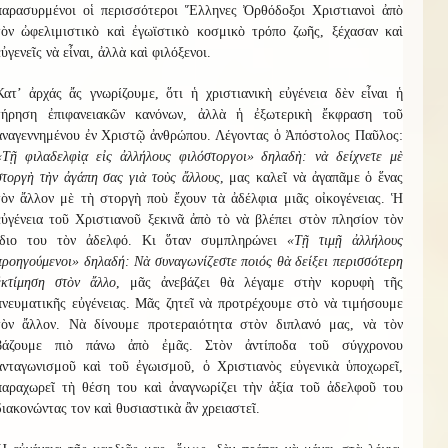
παρασυρμένοι οἱ περισσότεροι Ἕλληνες Ὀρθόδοξοι Χριστιανοὶ ἀπὸ
τὸν ὠφελιμιστικὸ καὶ ἐγωϊστικὸ κοσμικὸ τρόπο ζωῆς, ξέχασαν καὶ
εὐγενεῖς νὰ εἶναι, ἀλλὰ καὶ φιλόξενοι.
Κατ’ ἀρχάς ἄς γνωρίζουμε, ὅτι ἡ χριστιανικὴ εὐγένεια δὲν εἶναι ἡ
τήρηση ἐπιφανειακῶν κανόνων, ἀλλὰ ἡ ἐξωτερικὴ ἔκφραση τοῦ
ἀναγεννημένου ἐν Χριστῷ ἀνθρώπου. Λέγοντας ὁ Ἀπόστολος Παῦλος:
«Τῇ φιλαδελφὶᾳ εἰς ἀλλήλους φιλόστοργοι» δηλαδὴ: νὰ δείχνετε μὲ
στοργὴ τὴν ἀγάπη σας γιὰ τοὺς ἄλλους
, μας καλεῖ νὰ ἀγαπᾶμε ὁ ἕνας
τὸν ἄλλον μὲ τὴ στοργὴ ποὺ ἔχουν τὰ ἀδέλφια μιᾶς οἰκογένειας. Ἡ
εὐγένεια τοῦ Χριστιανοῦ ξεκινᾶ ἀπὸ τὸ νὰ βλέπει στὸν πλησίον τὸν
ἴδιο του τὸν ἀδελφό. Κι ὅταν συμπληρώνει
«Τῇ τιμῇ ἀλλήλους
προηγούμενοι» δηλαδή: Νὰ συναγωνίζεστε ποιός θὰ δείξει περισσότερη
ἐκτίμηση στὸν ἄλλο
, μᾶς ἀνεβάζει θὰ λέγαμε στὴν κορυφὴ τῆς
πνευματικῆς εὐγένειας. Μᾶς ζητεῖ νὰ προτρέχουμε στὸ νὰ τιμήσουμε
τὸν ἄλλον. Νὰ δίνουμε προτεραιότητα στὸν διπλανό μας, νὰ τὸν
βάζουμε πιὸ πάνω ἀπὸ ἐμᾶς. Στὸν ἀντίποδα τοῦ σύγχρονου
ἀνταγωνισμοῦ καὶ τοῦ ἐγωισμοῦ, ὁ Χριστιανὸς εὐγενικὰ ὑποχωρεῖ,
παραχωρεῖ τὴ θέση του καὶ ἀναγνωρίζει τὴν ἀξία τοῦ ἀδελφοῦ του
διακονώντας τον καὶ θυσιαστικὰ ἂν χρειαστεῖ.