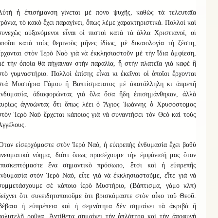
Αὐτὴ ἡ ἐπισήμανση γίνεται μὲ πόνο ψυχῆς, καθὼς τὰ τελευταῖα
χρόνια, τὸ κακὸ ἔχει παραγίνει, ὅπως λέμε χαρακτηριστικά. Πολλοὶ καὶ
συνεχῶς αὐξανόμενοι εἶναι οἱ πιστοὶ κατὰ τὰ ἄλλα Χριστιανοί, οἱ
ὁποῖοι κατὰ τοὺς θερινοὺς μῆνες ἰδίως, μὲ δικαιολογία τὴ ζέστη,
ἔρχονται στὸν Ἱερὸ Ναὸ γιὰ νὰ ἐκκλησιαστοῦν μὲ τὴν ἴδια ἀμφίεση,
μὲ τὴν ὁποία θὰ πήγαιναν στὴν παραλία, ἢ στὴν πλατεῖα γιὰ καφὲ ἢ
στὸ γυμναστήριο. Πολλοί ἐπίσης εἶναι κι ἐκεῖνοι οἱ ὁποῖοι ἔρχονται
στά Μυστήρια Γάμου ἤ Βαπτίσματατος μέ ἀκατάλληλη κι ἀπρεπῆ
ἐνδυμασία, ἀδιαφορώντας γιά ὅλα ὅσα ἤδη ἐπισημάνθηκαν, ἀλλὰ
κυρίως ἀγνοώντας ὅτι ὅπως λέει ὁ Ἅγιος Ἰωάννης ὁ Χρυσόστομος
στὸν Ἱερὸ Ναὸ ἔρχεται κάποιος γιὰ νὰ συναντήσει τὸν Θεὸ καὶ τούς
Ἀγγέλους.
Ὅταν εἰσερχόμαστε στὸν Ἱερό Ναό, ἡ εὐπρεπὴς ἐνδυμασία ἔχει βαθὺ
πνευματικὸ νόημα, διότι ὅπως προσέχουμε τὴν ἐμφάνισή μας ὅταν
ἐπισκεπτόμαστε ἕνα σημαντικὸ πρόσωπο, ἔτσι καὶ ἡ εὐπρεπῆς
ἐνδυμασία στὸν Ἱερὸ Ναό, εἴτε γιὰ νὰ ἐκκλησιαστοῦμε, εἴτε γιὰ νὰ
συμμετάσχουμε σὲ κάποιο ἱερὸ Μυστήριο, (Βάπτισμα, γάμο κλπ)
δείχνει ὅτι συνειδητοποιοῦμε ὅτι βρισκόμαστε στὸν οἶκο τοῦ Θεοῦ.
Βέβαια ἡ εὐπρέπεια καὶ ἡ σεμνότητα δὲν σημαίνει τὰ ἀκριβὰ ἢ
πολυτελῆ ροῦχα. Ἀντίθετα σημαίνει τήν ἁπλότητα καὶ τὴν ἀποφυγὴ