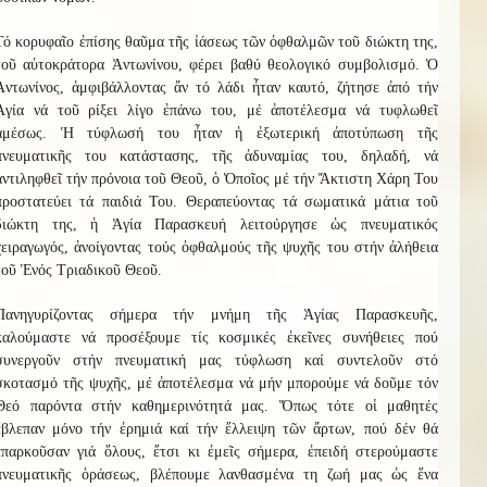
Τό κορυφαῖο ἐπίσης θαῦμα τῆς ἰάσεως τῶν ὀφθαλμῶν τοῦ διώκτη της,
τοῦ αὐτοκράτορα Ἀντωνίνου, φέρει βαθύ θεολογικό συμβολισμό. Ὁ
Ἀντωνίνος, ἀμφιβάλλοντας ἄν τό λάδι ἦταν καυτό, ζήτησε ἀπό τήν
Ἁγία νά τοῦ ρίξει λίγο ἐπάνω του, μέ ἀποτέλεσμα νά τυφλωθεῖ
ἀμέσως. Ἡ τύφλωσή του ἦταν ἡ ἐξωτερική ἀποτύπωση τῆς
πνευματικῆς του κατάστασης, τῆς ἀδυναμίας του, δηλαδή, νά
ἀντιληφθεῖ τήν πρόνοια τοῦ Θεοῦ, ὁ Ὁποῖος μέ τήν Ἄκτιστη Χάρη Του
προστατεύει τά παιδιά Του. Θεραπεύοντας τά σωματικά μάτια τοῦ
διώκτη της, ἡ Ἁγία Παρασκευή λειτούργησε ὡς πνευματικός
χειραγωγός, ἀνοίγοντας τούς ὀφθαλμούς τῆς ψυχῆς του στήν ἀλήθεια
τοῦ Ἑνός Τριαδικοῦ Θεοῦ.
Πανηγυρίζοντας σήμερα τήν μνήμη τῆς Ἁγίας Παρασκευῆς,
καλούμαστε νά προσέξουμε τίς κοσμικές ἐκεῖνες συνήθειες πού
συνεργοῦν στήν πνευματική μας τύφλωση καί συντελοῦν στό
σκοτασμό τῆς ψυχῆς, μέ ἀποτέλεσμα νά μήν μπορούμε νά δοῦμε τόν
Θεό παρόντα στήν καθημερινότητά μας. Ὅπως τότε οἱ μαθητές
ἔβλεπαν μόνο τήν ἐρημιά καί τήν ἔλλειψη τῶν ἄρτων, πού δέν θά
ἐπαρκοῦσαν γιά ὅλους, ἔτσι κι ἐμεῖς σήμερα, ἐπειδή στερούμαστε
πνευματικῆς ὁράσεως, βλέπουμε λανθασμένα τη ζωή μας ὡς ἕνα