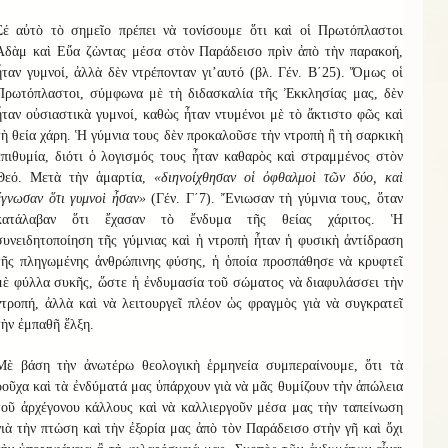
Σέ αὐτὸ τὸ σημεῖο πρέπει νὰ τονίσουμε ὅτι καὶ οἱ Πρωτόπλαστοι
Ἀδὰμ καὶ Εὔα ζὼντας μέσα στὸν Παράδεισο πρὶν ἀπὸ τὴν παρακοή,
ἦταν γυμνοί, ἀλλὰ δὲν ντρέπονταν γι’αυτό (βλ. Γέν. Β΄25). Ὅμως οἱ
Πρωτόπλαστοι, σύμφωνα μὲ τὴ διδασκαλία τῆς Ἐκκλησίας μας, δὲν
ἦταν οὐσιαστικὰ γυμνοί, καθὼς ἦταν ντυμένοι μὲ τὸ ἄκτιστο φῶς καὶ
τὴ θεία χάρη. Ἡ γύμνια τους δὲν προκαλοῦσε τὴν ντροπὴ ἢ τὴ σαρκικὴ
ἐπιθυμία, διότι ὁ λογισμός τους ἦταν καθαρὸς καὶ στραμμένος στὸν
Θεό. Μετὰ τὴν ἁμαρτία,
«διηνοίχθησαν οἱ ὀφθαλμοὶ τῶν δύο, καὶ
ἔγνωσαν ὅτι γυμνοὶ ἦσαν»
(Γέν. Γ΄7). Ἔνιωσαν τὴ γύμνια τους, ὅταν
κατάλαβαν ὅτι ἔχασαν τὸ ἔνδυμα τῆς θείας χάριτος. Ἡ
συνειδητοποίηση τῆς γύμνιας καὶ ἡ ντροπὴ ἦταν ἡ φυσικὴ ἀντίδραση
τῆς πληγωμένης ἀνθρώπινης φύσης, ἡ ὁποία προσπάθησε νὰ κρυφτεῖ
μὲ φύλλα συκῆς, ὥστε ἡ ἐνδυμασία τοῦ σώματος νὰ διαφυλάσσει τὴν
ντροπή, ἀλλὰ καὶ νὰ λειτουργεῖ πλέον ὡς φραγμὸς γιὰ νὰ συγκρατεῖ
τὴν ἐμπαθῆ ἕλξη.
Μὲ βάση τὴν ἀνωτέρω θεολογικὴ ἑρμηνεία συμπεραίνουμε, ὅτι τὰ
ροῦχα καὶ τὰ ἐνδύματά μας ὑπάρχουν γιὰ νὰ μᾶς θυμίζουν τὴν ἀπώλεια
τοῦ ἀρχέγονου κάλλους καὶ νὰ καλλιεργοῦν μέσα μας τὴν ταπείνωση
γιὰ τὴν πτώση καὶ τὴν ἐξορία μας ἀπὸ τὸν Παράδεισο στὴν γῆ καὶ ὄχι