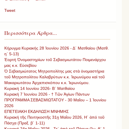
Tweet
Περισσότερα Άρθρα...
Κήρυγμα Κυριακής 28 Ἰουνίου 2026 - Δ΄ Ματθαίου (Ματθ.
η΄ 5-13)
Ἑορτή Ὀνομαστηρίων τοῦ Σεβασμιωτάτου Ποιμενάρχου
μας κ.κ. Εὐσεβίου
Ὁ Σεβασμιώτατος Μητροπολίτης μας στὰ ὀνομαστήρια
τοῦ Μητροπολίτου Καλαβρύτων κ.κ. Ἱερωνύμου καὶ τοῦ
Μακαριωτάτου Ἀρχιεπισκόπου κ.κ. Ἱερωνύμου.
Κυριακή 14 Ιουνίου 2026- Β΄ Ματθαίου
Κυριακή 7 Ἰουνίου 2026 - † Τῶν Ἁγίων Πάντων
ΠΡΟΓΡΑΜΜΑ ΣΕΒΑΣΜΙΩΤΑΤΟΥ - 30 Μαΐου – 1 Ἰουνίου
2026
ΕΠΕΤΕΙΑΚΗ ΕΚΔΗΛΩΣΗ ΜΝΗΜΗΣ
Κυριακή τῆς Πεντηκοστῆς 31ῃ Μαΐου 2026, H΄ ἀπό τοῦ
Πάσχα (Πραξ. β΄ 1-11)
Κυριακή 24η Μαΐου 2026 - Στ΄ ἀπό τοῦ Πάσχα (Ἰω. θ΄ 1-