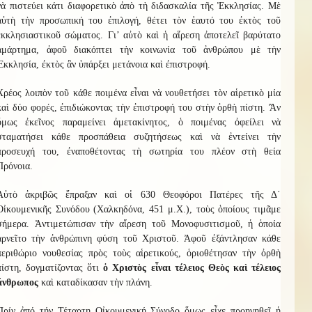
νὰ πιστεύει κάτι διαφορετικὸ ἀπὸ τὴ διδασκαλία τῆς Ἐκκλησίας. Μὲ
αὐτὴ τὴν προσωπική του ἐπιλογή, θέτει τὸν ἑαυτό του ἐκτὸς τοῦ
ἐκκλησιαστικοῦ σώματος. Γι’ αὐτὸ καὶ ἡ αἵρεση ἀποτελεῖ βαρύτατο
ἁμάρτημα, ἀφοῦ διακόπτει τὴν κοινωνία τοῦ ἀνθρώπου μὲ τὴν
Ἐκκλησία, ἐκτὸς ἂν ὑπάρξει μετάνοια καὶ ἐπιστροφή.
Χρέος λοιπὸν τοῦ κάθε ποιμένα εἶναι νὰ νουθετήσει τὸν αἱρετικὸ μία
καὶ δύο φορές, ἐπιδιώκοντας τὴν ἐπιστροφή του στὴν ὀρθὴ πίστη. Ἂν
ὅμως ἐκεῖνος παραμείνει ἀμετακίνητος, ὁ ποιμένας ὀφείλει νὰ
σταματήσει κάθε προσπάθεια συζητήσεως καὶ νὰ ἐντείνει τὴν
προσευχή του, ἐναποθέτοντας τὴ σωτηρία του πλέον στὴ θεία
Πρόνοια.
Αὐτὸ ἀκριβῶς ἔπραξαν καὶ οἱ 630 Θεοφόροι Πατέρες τῆς Δ΄
Οἰκουμενικῆς Συνόδου (Χαλκηδόνα, 451 μ.Χ.), τοὺς ὁποίους τιμᾶμε
σήμερα. Ἀντιμετώπισαν τὴν αἵρεση τοῦ Μονοφυσιτισμοῦ, ἡ ὁποία
ἀρνεῖτο τὴν ἀνθρώπινη φύση τοῦ Χριστοῦ. Ἀφοῦ ἐξάντλησαν κάθε
περιθώριο νουθεσίας πρὸς τοὺς αἱρετικούς, ὁριοθέτησαν τὴν ὀρθὴ
πίστη, δογματίζοντας ὅτι
ὁ Χριστὸς εἶναι τέλειος Θεὸς καὶ τέλειος
ἄνθρωπος
καὶ καταδίκασαν τὴν πλάνη.
Πρίν ἀπό τήν Τέταρτη Οἰκουμενική Σύνοδο ὅμως εἶχε προηγηθεῖ ἡ