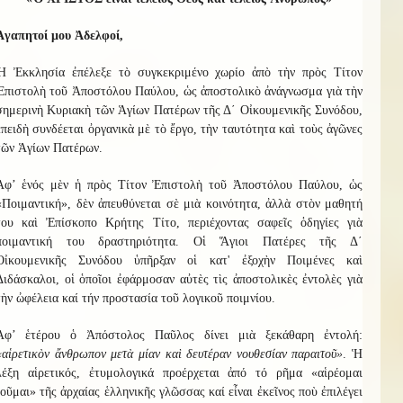
Ἀγαπητοί μου Ἀδελφοί,
Ἡ Ἐκκλησία ἐπέλεξε τὸ συγκεκριμένο χωρίο ἀπὸ τὴν πρὸς Τίτον
Ἐπιστολὴ τοῦ Ἀποστόλου Παύλου, ὡς ἀποστολικὸ ἀνάγνωσμα γιὰ τὴν
σημερινὴ Κυριακὴ τῶν Ἁγίων Πατέρων τῆς Δ΄ Οἰκουμενικῆς Συνόδου,
ἐπειδὴ συνδέεται ὀργανικὰ μὲ τὸ ἔργο, τὴν ταυτότητα καὶ τοὺς ἀγῶνες
τῶν Ἁγίων Πατέρων.
Ἀφ’ ἑνός μὲν ἡ πρὸς Τίτον Ἐπιστολὴ τοῦ Ἀποστόλου Παύλου, ὡς
«Ποιμαντική», δὲν ἀπευθύνεται σὲ μιὰ κοινότητα, ἀλλὰ στὸν μαθητή
του καὶ Ἐπίσκοπο Κρήτης Τίτο, περιέχοντας σαφεῖς ὁδηγίες γιὰ
ποιμαντική του δραστηριότητα. Οἱ Ἅγιοι Πατέρες τῆς Δ΄
Οἰκουμενικῆς Συνόδου ὑπῆρξαν οἱ κατ' ἐξοχὴν Ποιμένες καὶ
Διδάσκαλοι, οἱ ὁποῖοι ἐφάρμοσαν αὐτὲς τὶς ἀποστολικὲς ἐντολὲς γιὰ
τὴν ὠφέλεια καί τήν προστασία τοῦ λογικοῦ ποιμνίου.
Ἀφ’ ἑτέρου ὁ Ἀπόστολος Παῦλος δίνει μιὰ ξεκάθαρη ἐντολή:
«αἱρετικὸν ἄνθρωπον μετὰ μίαν καὶ δευτέραν νουθεσίαν παραιτοῦ»
. Ἡ
λέξη αἱρετικός, ἐτυμολογικά προέρχεται ἀπό τό ρῆμα «αἱρέομαι
-οῦμαι» τῆς ἀρχαίας ἑλληνικῆς γλῶσσας καί εἶναι ἐκεῖνος ποὺ ἐπιλέγει