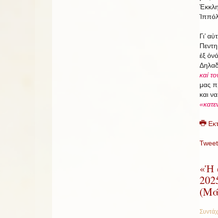
Ἐκκλ
Ἱππόλ
Γι’ α
Πεντη
ἐξ ὀν
Δηλαδ
καί τ
μας π
και ν
«κατε
Εκ
Tweet
«Ἡ 
202
(Μά
Συντάχ