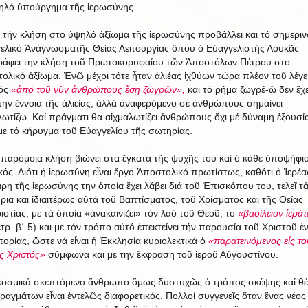
ηλό ὑπούργημα τῆς ἱερωσύνης.
 τήν κλήση στο ὑψηλό ἀξίωμα τῆς ἱερωσύνης προβάλλει και τό σημεριν
ελικό Ἀνάγνωσματῆς Θείας Λειτουργίας ὅπου ὁ Εὐαγγελιστής Λουκᾶς
ράφει την κλήση τοῦ Πρωτοκορυφαίου τῶν Ἀποστόλων Πέτρου στο
ολικό ἀξίωμα. Ἐνῶ μέχρι τότε ἦταν ἁλιέας ἰχθύων τώρα πλέον τοῦ λέγε
τός
«ἀπό τοῦ νῦν ἀνθρώπους ἔσῃ ζωγρῶν»,
και τό ρήμα ζωγρέ-ῶ δεν ἔχε
την ἔννοια τῆς ἁλιείας, ἀλλά ἀναφερόμενο σέ ἀνθρώπους σημαίνει
λωτίζω. Καί πράγματι θα αἰχμαλωτίζει ἀνθρώπους ὄχι μέ δύναμη ἐξουσί
με τό κήρυγμα τοῦ Εὐαγγελίου τῆς σωτηρίας.
αρόμοια κλήση βιώνει στα ἔγκατα τῆς ψυχῆς του καί ὁ κάθε ὑποψήφι
κός. Διότι ἡ ἱερωσύνη εἶναι ἔργο Ἀποστολικό πρωτίστως, καθότι ὁ Ἱερέα
άρη τῆς ἱερωσύνης την ὁποία ἔχει λάβει διά τοῦ Ἐπισκόπου του, τελεῖ τ
ρια και ἰδιαιτέρως αὐτά τοῦ Βαπτίσματος, τοῦ Χρίσματος και τῆς Θείας
ιστίας, με τά ὁποία «ἀνακαινίζει» τόν λαό τοῦ Θεοῦ, το
«βασίλειον ἱερά
ετρ. β΄ 5) και με τόν τρόπο αὐτό ἐπεκτείνει τήν παρουσία τοῦ Χριστοῦ ἐ
στορίας, ὥστε νά εἶναι ἡ Ἐκκλησία κυριολεκτικά ὁ
«παρατεινόμενος εἰς το
ς Χριστός»
σύμφωνα και με την ἔκφραση τοῦ ἱεροῦ Αὐγουστίνου.
κοσμικά σκεπτόμενο ἄνθρωπο ὅμως δυστυχῶς ὁ τρόπος σκέψης καί θ
ραγμάτων εἶναι ἐντελῶς διαφορετικός. Πολλοί συγγενεῖς ὅταν ἕνας νέος