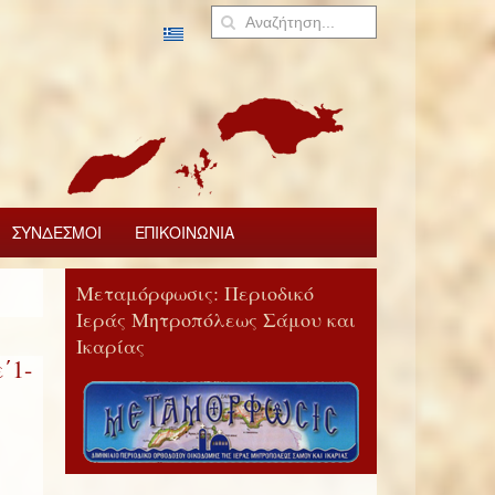
ΣΥΝΔΕΣΜΟΙ
ΕΠΙΚΟΙΝΩΝΙΑ
Μεταμόρφωσις: Περιοδικό
Ιεράς Μητροπόλεως Σάμου και
Ικαρίας
΄1-