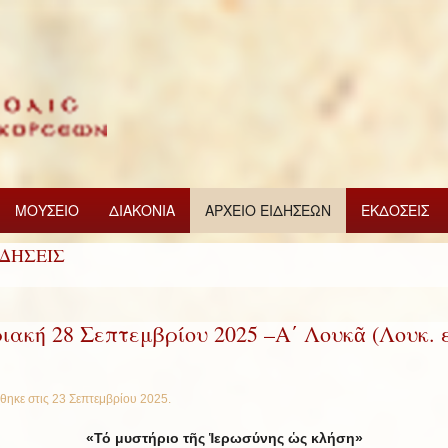
ΜΟΥΣΕΙΟ
ΔΙΑΚΟΝΙΑ
ΑΡΧΕΙΟ ΕΙΔΗΣΕΩΝ
ΕΚΔΟΣΕΙΣ
ΙΔΗΣΕΙΣ
ιακή 28 Σεπτεμβρίου 2025 –Α΄ Λουκᾶ (Λουκ. ε
θηκε στις
23 Σεπτεμβρίου 2025
.
«Τό μυστήριο τῆς Ἱερωσύνης ὡς κλήση»