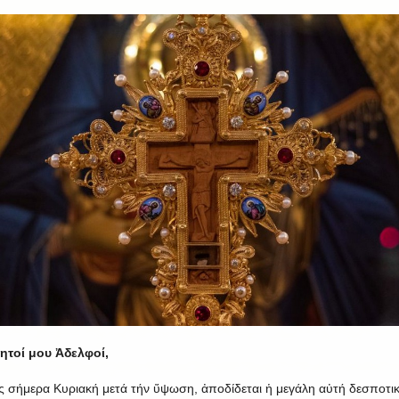
ητοί μου Ἀδελφοί,
 σήμερα Κυριακή μετά τήν ὕψωση, ἀποδίδεται ἡ μεγάλη αὐτή δεσποτι