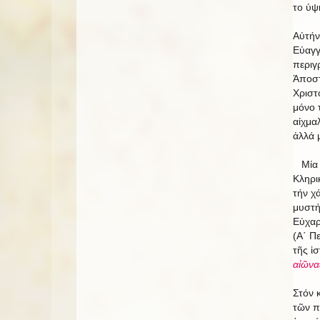
το ὑψ
Αὐτήν
Εὐαγγ
περιγ
Ἀποστ
Χρισ
μόνο 
αἰχμα
ἀλλά 
Μία π
Κληρι
τήν χ
μυστή
Εὐχαρ
(Α΄ Π
τῆς ἱ
αἰῶνα
Στόν 
τῶν π