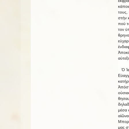
ἐκφρά
κάποι
τους,
στήν 
πού τό
τον ὑ
θρηνο
εὐχαρι
ἐνδια
Ἀποκά
αὐτεξο
Ὁ Ἱερ
Εὐαγγ
κατήρ
Ἀπόσ
οὐσια
θησαυ
δηλαδ
μέσα 
αἰῶνας
Μπορε
μας σ