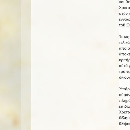
νουθε
Χριστι
στόν 
ἐννοώ
τοῦ Θ
Ἴσως 
τελικ
ἀπό ὅ
ἀποκτ
κριτή
αὐτά 
τρόπο
δίνου
Ὑπάρχ
οὐράν
πληρό
ἐπιδι
Χριστ
θέλημ
θλίψε