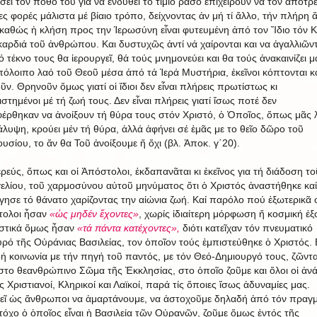
σει τόν πόθο του για να ἐνδυθεῖ τό τίμιο ράσο ἐπιχειροῦν να τον ἀποτρ
ες φορές μάλιστα μέ βίαιο τρόπο, δείχνοντας ἀν μή τί ἄλλο, τήν πλήρη 
 καθώς ἡ κλήση προς την Ἱερωσύνη εἶναι φυτευμένη ἀπό τον Ἴδιο τόν Κ
καρδιά τοῦ ἀνθρώπου. Και δυστυχῶς ἀντί νά χαίρονται και να ἀγαλλιῶντ
 τέκνο τους θα ἱερουργεῖ, θά τούς μνημονεύει και θα τούς ἀνακαινίζει μα
πόλοιπο λαό τοῦ Θεοῦ μέσα ἀπό τά Ἱερά Μυστήρια, ἐκεῖνοι κόπτονται κ
ῦν. Θρηνοῦν ὅμως γιατί οἱ ἴδιοι δεν εἶναι πλήρεις πρωτίστως κι
στημένοι μέ τή ζωή τους. Δεν εἶναι πλήρεις γιατί ἴσως ποτέ δεν
φέρθηκαν να ἀνοίξουν τή θύρα τους στόν Χριστό, ὁ Ὁποῖος, ὅπως μᾶς λ
λυψη, κρούει μέν τή θύρα, ἀλλά ἀφήνει σέ ἐμᾶς με το θεῖο δῶρο τοῦ
υσίου, το ἄν θα Τοῦ ἀνοίξουμε ἤ ὄχι (βλ. Ἀποκ. γ΄20).
εύς, ὅπως και οἱ Ἀπόστολοι, ἐκδαπανᾶται κι ἐκεῖνος για τή διάδοση το
ελίου, τοῦ χαρμοσύνου αὐτοῦ μηνύματος ὅτι ὁ Χριστός ἀναστήθηκε καί
γησε τό θάνατο χαρίζοντας την αἰώνια ζωή. Καί παρόλο πού ἐξωτερικᾶ ο
τολοι ἦσαν
«ὡς μηδέν ἔχοντες»
, χωρίς ἰδιαίτερη μόρφωση ἤ κοσμική ἐξ
στικά ὅμως ἦσαν
«τά πάντα κατέχοντες»,
διότι κατεῖχαν τόν πνευματικό
ρό τῆς Οὐράνιας Βασιλείας, τον ὁποῖον τούς ἐμπιστεύθηκε ὁ Χριστός. 
ή κοινωνία με τήν πηγή τοῦ παντός, με τόν Θεό-Δημιουργό τους, ζῶντ
στο θεανθρώπινο Σῶμα τῆς Ἐκκλησίας, στο ὁποῖο ζοῦμε και ὅλοι οἱ ἀνά
 Χριστιανοί, Κληρικοί και Λαϊκοί, παρά τίς ὅποιες ἴσως ἀδυναμίες μας.
ῖ ὡς ἄνθρωποι να ἁμαρτάνουμε, να ἀστοχοῦμε δηλαδή ἀπό τόν πραγμ
τόχο ὁ ὁποῖος εἶναι ἡ Βασιλεία τῶν Οὐρανῶν, ζοῦμε ὅμως ἐντός τῆς