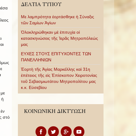
ΔΕΛΤΙΑ ΤΥΠΟΥ
μέσα
Με λαμπρότητα ἑορτάσθηκε ἡ Σύναξις
λεος
τῶν Σαμίων Ἁγίων
Ὁλοκληρώθηκαν μὲ ἐπιτυχία οἱ
ι
κατασκηνώσεις τῆς Ἱερᾶς Μητροπόλεώς
αι
μας
ΕΥΧΕΣ ΣΤΟΥΣ ΕΠΙΤΥΧΟΝΤΕΣ ΤΩΝ
ΠΑΝΕΛΛΗΝΙΩΝ
 ὅμως
τε
Ἑορτὴ τῆς Ἁγίας Μαρκέλλης καὶ 31η
α
ἐπέτειος τῆς εἰς Ἐπίσκοπον Χειροτονίας
τοῦ Σεβασμιωτάτου Μητροπολίτου μας
κ.κ. Εὐσεβίου
 με
 ἡ
ΚΟΙΝΩΝΙΚΗ ΔΙΚΤΥΩΣΗ
 ἐν
ς στό