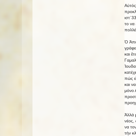
Αὐτός
προκλ
ιστ΄33
το να
πολλέ
Ὁ Ἀπό
γράφε
και ἔ
Γαμαλ
Ἰουδα
κατέχε
πώς ε
και ν
μόνο 
προσπ
προηγ
Ἀλλά 
νέος,
να το
τήν κ