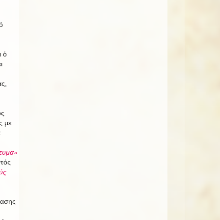
ό
ι ὁ
ι
ας,
ος
ς με
ά
τευμα»
ντός
ύς
έασης