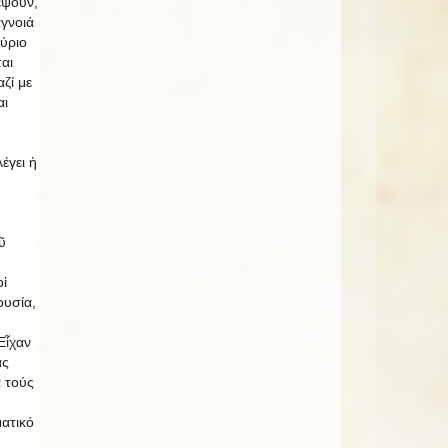
έψουν,
ἄγνοιά
ύριο
αι
ζί με
αι
έγει ἡ
ῦ
ἱ
ουσία,
Εἶχαν
ας
 τούς
ατικό