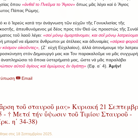
ησίας ὅπου
«ἀνθεῖ το Πνεῦμα το Ἅγιον»
ὅπως μᾶς λέγει καί ὁ Ἅγιος
υτος Πάπας Ρώμης.
ὐτό κι ὁ Ἱερεύς κατά την ἀνάγνωση τῶν εὐχῶν τῆς Γονυκλισίας τῆς
κοστῆς, ἀπευθυνόμενος μέ δέος προς τόν Θεό ὡς προεστώς τῆς Συνά
όματος τοῦ λαοῦ λέγει:
«σοί μόνῳ ἁμαρτάνομεν, και σοῖ μόνῳ λατρεύομε
ή μπορεῖ να εἴμαστε ἄνθρωποι με ἀτέλειες και ἀδυναμίες
«σάρκα φοροῦ
ον κόσμον οἰκοῦντες»,
(Ζ΄ εὐχή Εὐχελαίου), ἀλλά ἀπονέμουμε τήν λατρευ
ροσκύνηση στόν Δημιουργό μας και Τον παρακαλοῦμε να μᾶς συγχωρή
α ἀναπληρώσει τά ὅποια ὑστερήματά μας, ὥστε νά μᾶς παραλάβει
νώπιον αὐτοῦ ἁγίους καί ἀμώμους ἐν ἀγάπῃ»
(Εφ. α΄ 4).
Ἀμήν!
τύπωση
Email
ἄρση τοῦ σταυροῦ μας» Κυριακή 21 Σεπτεμβρ
5 - † Μετά τήν ὕψωσιν τοῦ Τιμίου Σταυροῦ -
ρκ. η΄ 34-38)
θηκε στις
18 Σεπτεμβρίου 2025
.