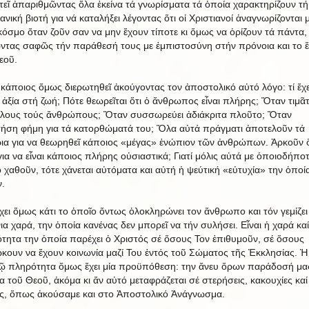
τεῖ ἀπαριθμῶντας ὅλα ἐκείνα τά γνωρίσματα τά ὁποία χαρακτηρίζουν τή
ανική βιοτή για νά καταλήξει λέγοντας ὅτι οἱ Χριστιανοί ἀναγνωρίζονται 
κόσμο ὅταν ζοῦν σαν να μην ἔχουν τίποτε κι ὅμως να ὁρίζουν τά πάντα,
ντας σαφῶς τήν παράθεσή τους με ἐμπιστοσύνη στήν πρόνοια και το ἔ
εοῦ.
κάποιος ὅμως διερωτηθεῖ ἀκούγοντας τον ἀποστολικό αὐτό λόγο: τί ἔχε
ά ἀξία στή ζωή; Πότε θεωρεῖται ὅτι ὁ ἄνθρωπος εἶναι πλήρης; Ὅταν τιμᾶτ
λους τούς ἄνθρώπους; Ὅταν συσσωρεύει ἀδιάκριτα πλοῦτο; Ὅταν
ήση φήμη για τά κατορθώματά του; Ὅλα αὐτά πράγματι ἀποτελοῦν τά
ρια για να θεωρηθεῖ κάποιος «μέγας» ἐνώπιον τῶν ἀνθρώπων. Ἀρκοῦν
για να εἶναι κάποιος πλήρης οὐσιαστικά; Γιατί μόλις αὐτά με ὁποιοδήπο
 χαθοῦν, τότε χάνεται αὐτόματα και αὐτή ἡ ψεύτική «εὐτυχία» την ὁποί
ν.
ει ὅμως κάτι το ὁποῖο ὄντως ὁλοκληρώνει τον ἄνθρωπο και τόν γεμίζει
ια χαρά, την ὁποία κανένας δεν μπορεῖ να τήν συλήσει. Εἶναι ἡ χαρά καί
τητα την ὁποία παρέχει ὁ Χριστός σέ ὅσους Τον ἐπιθυμοῦν, σέ ὅσους
ώκουν να ἔχουν κοινωνία μαζί Του ἐντός τοῦ Σώματος τῆς Ἐκκλησίας. Ἡ
ῷ πληρότητα ὅμως ἔχει μία προϋπόθεση: την ἄνευ ὅρων παράδοσή μα
α τοῦ Θεοῦ, ἀκόμα κι ἄν αὐτό μεταφράζεται σέ στερήσεις, κακουχίες καί
ις, ὅπως ἀκούσαμε και στο Ἀποστολικό Ἀνάγνωσμα.