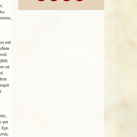
ές
Ιω.
τώσεις,
νη καί
οδεία
 τοῦ
βεῖς
αι νά
αί
ᾶται
 παρά
ά
νας,
 για
ἔχει
ντας