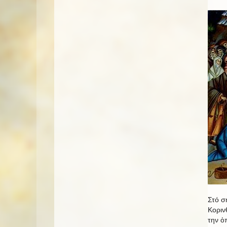
Στό σ
Κοριν
την ὁ