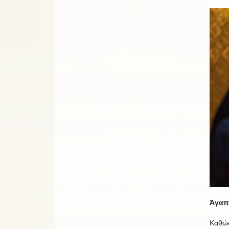
Ἀγαπ
Καθώς