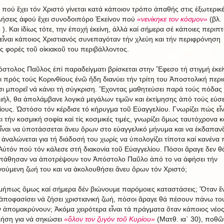
 πού ἔχει τόν Χριστό γίνεται κατά κάποιον τρόπο ἀπαθής στις ἐξωτερικ
ήσεις ἀφού ἔχει συνοδοιπόρο Ἐκείνον πού
«νενίκηκε τον κόσμον»
(βλ. 
 ). Και ἰδίως τότε, την ἐποχή ἐκείνη, ἀλλά καί σήμερα σέ κάποιες περιπ
 εἶναι κάποιος Χριστιανός συνεπαγόταν τήν χλεύη και τήν περιφρόνηση
ς φορές τοῦ οἰκιακοῦ του περιβάλλοντος.
στολος Παῦλος ἐπί παραδείγματι βρίσκεται στην Ἔφεσο τή στιγμή ἐκεί
ι πρός τούς Κορινθίους ἐνῶ ἤδη διανύει τήν τρίτη του Ἀποστολική περι
τσι μπορεῖ νά κάνει τή σύγκριση. Ἔχοντας μαθητεύσει παρά τούς πόδας
ιήλ, θα ἀπολάμβανε λογικά μεγάλων τιμῶν και ἐκτίμησης ἀπό τούς εὐσε
ίους. Ὡστόσο τόν κέρδισε τό κήρυγμα τοῦ Εὐαγγελίου. Γνωρίζει πώς εἶν
ι τήν κοσμική σοφία καί τίς κοσμικές τιμές, γνωρίζει ὅμως ταυτόχρονα κ
ἶναι να ὑποτάσσεται ἄνευ ὅρων στο εὐαγγελικό μήνυμα και να ἐκδαπαν
α ἀναλώνεται για τή διάδοσή του χωρίς να ὑπολογίζει τίποτα καί κανένα
Αὐτόν πού τόν κάλεσε στή διακονία τοῦ Εὐαγγελίου. Πόσοι ἄραγε δεν θ
άθησαν να ἀποτρέψουν τον Ἀπόστολο Παῦλο ἀπό το να ἀφήσει τήν
ούμενη ζωή του και να ἀκολουθήσει ἄνευ ὅρων τόν Χριστό;
μήπως ὅμως καί σήμερα δέν βιώνουμε παρόμοιες καταστάσεις; Ὅταν ἕ
 ἀποφασίσει νά ζήσει χριστιανική ζωή, πόσοι ἄραγε θά πέσουν πάνω του
ν ἀπομακρύνουν; Ἀκόμα χειρότερα εἶναι τά πράγματα ὅταν κάποιος νέος 
λήση για νά σηκώσει
«ὅλον τον ζυγόν τοῦ Κυρίου»
(Ματθ. ια΄ 30), ποθῶ