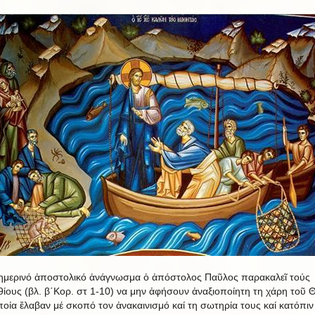
ημερινό ἀποστολικό ἀνάγνωσμα ὁ ἀπόστολος Παῦλος παρακαλεῖ τούς
θίους (βλ. β΄Κορ. στ 1-10) να μην ἀφήσουν ἀναξιοποίητη τη χάρη τοῦ 
ποία ἔλαβαν μέ σκοπό τον ἀνακαινισμό καί τη σωτηρία τους καί κατόπιν