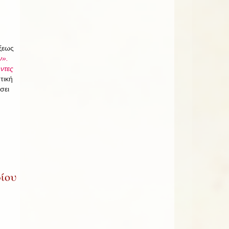
ξεως
ν».
ντες
τική
σει
ίου