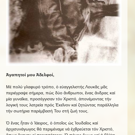
Ἀγαπητοί μου Ἀδελφοί,
Μέ πολύ γλαφυρό τρόπο, ὁ εὐαγγελιστής Λουκᾶς μᾶς
περιέγραψε σήμερα, πώς δύο ἄνθρωποι, ἕνας ἄνδρας καί
μία γυναῖκα, προσέγγισαν τόν Χριστό, ἀπονέμοντας τήν
λογική τους λατρεία πρός Ἐκεῖνον καί ζητώντας παράλληλα
τήν σωτήρια παρέμβασή Του στή ζωή τους.
Ὁ ἕνας ἦταν ὁ Ἰάειρος, ὁ ὁποῖος ὡς Ἰουδαῖος καί
ἀρχισυνάγωγος θά περιμέναμε νά ἐχθρεύεται τόν Χριστό,