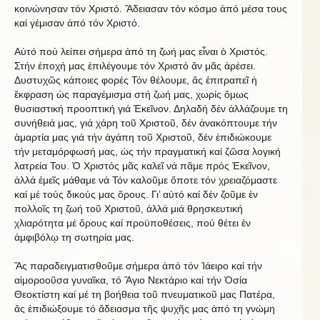
κοινώνησαν τόν Χριστό. Ἄδειασαν τόν κόσμο ἀπό μέσα τους
καί γέμισαν ἀπό τόν Χριστό.
Αὐτό πού λείπει σήμερα ἀπό τη ζωή μας εἶναι ὁ Χριστός.
Στήν ἐποχή μας ἐπιλέγουμε τόν Χριστό ἄν μᾶς ἀρέσει.
Δυστυχῶς κάποιες φορές Τόν θέλουμε, ἄς ἐπιτραπεῖ ἡ
ἔκφραση ὡς παραγέμισμα στή ζωή μας, χωρίς ὅμως
θυσιαστική προοπτική γιά Ἐκεῖνον. Δηλαδή δέν ἀλλάζουμε τη
συνήθειά μας, γιά χάρη τοῦ Χριστοῦ, δέν ἀνακόπτουμε τήν
ἁμαρτία μας γιά τήν ἀγάπη τοῦ Χριστοῦ, δέν ἐπιδιώκουμε
τήν μεταμόρφωσή μας, ὡς τήν πραγματική καί ζῶσα λογική
λατρεία Του. Ὁ Χριστός μᾶς καλεῖ νά πᾶμε πρός Ἐκεῖνον,
ἀλλά ἐμεῖς μάθαμε νά Τόν καλοῦμε ὅποτε τόν χρειαζόμαστε
καί μέ τούς δικούς μας ὅρους. Γι’ αὐτό καί δέν ζοῦμε ἐν
πολλοῖς τη ζωή τοῦ Χριστοῦ, ἀλλά μιά θρησκευτική
χλιαρότητα μέ ὅρους καί προϋποθέσεις, πού θέτει ἐν
ἀμφιβόλῳ τη σωτηρία μας.
Ἄς παραδειγματισθοῦμε σήμερα ἀπό τόν Ἰάειρο καί τήν
αἱμοροοῦσα γυναῖκα, τό Ἅγιο Νεκτάριο καί τήν Ὁσία
Θεοκτίστη καί μέ τη βοήθεια τοῦ πνευματικοῦ μας Πατέρα,
ἄς ἐπιδιώξουμε τό ἄδειασμα τῆς ψυχῆς μας ἀπό τη γνώμη