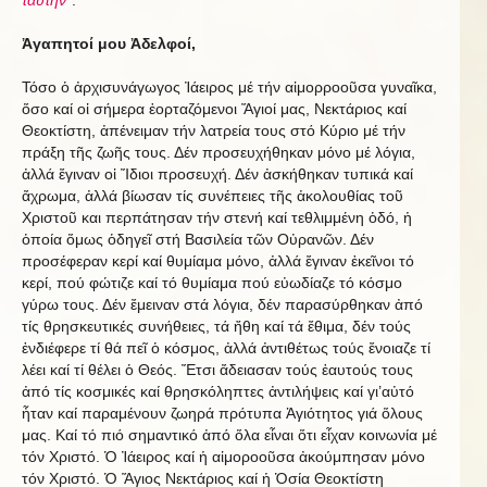
ταύτην"
.
Ἀγαπητοί μου Ἀδελφοί,
Τόσο ὁ ἀρχισυνάγωγος Ἰάειρος μέ τήν αἱμορροοῦσα γυναῖκα,
ὅσο καί οἱ σήμερα ἑορταζόμενοι Ἅγιοί μας, Νεκτάριος καί
Θεοκτίστη, ἀπένειμαν τήν λατρεία τους στό Κύριο μέ τήν
πράξη τῆς ζωῆς τους. Δέν προσευχήθηκαν μόνο μέ λόγια,
ἀλλά ἔγιναν οἱ Ἴδιοι προσευχή. Δέν ἀσκήθηκαν τυπικά καί
ἄχρωμα, ἀλλά βίωσαν τίς συνέπειες τῆς ἀκολουθίας τοῦ
Χριστοῦ και περπάτησαν τήν στενή καί τεθλιμμένη ὁδό, ἡ
ὁποία ὅμως ὁδηγεῖ στή Βασιλεία τῶν Οὐρανῶν. Δέν
προσέφεραν κερί καί θυμίαμα μόνο, ἀλλά ἔγιναν ἐκεῖνοι τό
κερί, πού φώτιζε καί τό θυμίαμα πού εὐωδίαζε τό κόσμο
γύρω τους. Δέν ἔμειναν στά λόγια, δέν παρασύρθηκαν ἀπό
τίς θρησκευτικές συνήθειες, τά ἤθη καί τά ἔθιμα, δέν τούς
ἐνδιέφερε τί θά πεῖ ὁ κόσμος, ἀλλά ἀντιθέτως τούς ἔνοιαζε τί
λέει καί τί θέλει ὁ Θεός. Ἔτσι ἄδειασαν τούς ἑαυτούς τους
ἀπό τίς κοσμικές καί θρησκόληπτες ἀντιλήψεις καί γι’αὐτό
ἦταν καί παραμένουν ζωηρά πρότυπα Ἁγιότητος γιά ὅλους
μας. Καί τό πιό σημαντικό ἀπό ὅλα εἶναι ὅτι εἶχαν κοινωνία μέ
τόν Χριστό. Ὁ Ἰάειρος καί ἡ αἱμοροοῦσα ἀκούμπησαν μόνο
τόν Χριστό. Ὁ Ἅγιος Νεκτάριος καί ἡ Ὁσία Θεοκτίστη