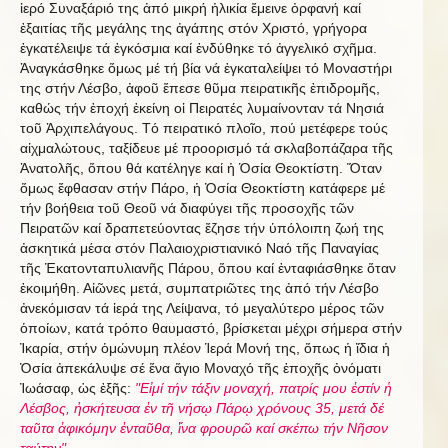
ἱερό Συναξάριό της ἀπό μικρή ἡλικία ἔμεινε ὀρφανή καί
ἐξαιτίας τῆς μεγάλης της ἀγάπης στόν Χριστό, γρήγορα
ἐγκατέλειψε τά ἐγκόσμια καί ἐνδύθηκε τό ἀγγελικό σχῆμα.
Ἀναγκάσθηκε ὅμως μέ τή βία νά ἐγκαταλείψει τό Μοναστήρι
της στήν Λέσβο, ἀφοῦ ἔπεσε θῦμα πειρατικῆς ἐπιδρομῆς,
καθώς τήν ἐποχή ἐκείνη οἱ Πειρατές λυμαίνονταν τά Νησιά
τοῦ Ἀρχιπελάγους. Τό πειρατικό πλοῖο, πού μετέφερε τούς
αἰχμαλώτους, ταξίδευε μέ προορισμό τά σκλαβοπάζαρα τῆς
Ἀνατολῆς, ὅπου θά κατέληγε καί ἡ Ὁσία Θεοκτίστη. Ὅταν
ὅμως ἔφθασαν στήν Πάρο, ἡ Ὁσία Θεοκτίστη κατάφερε μέ
τήν βοήθεια τοῦ Θεοῦ νά διαφύγει τῆς προσοχῆς τῶν
Πειρατῶν καί δραπετεύοντας ἔζησε τήν ὑπόλοιπη ζωή της
ἀσκητικά μέσα στόν Παλαιοχριστιανικό Ναό τῆς Παναγίας
τῆς Ἑκατονταπυλιανῆς Πάρου, ὅπου καί ἐνταφιάσθηκε ὅταν
ἐκοιμήθη. Αἰῶνες μετά, συμπατριῶτες της ἀπό τήν Λέσβο
ἀνεκόμισαν τά ἱερά της Λείψανα, τό μεγαλύτερο μέρος τῶν
ὁποίων, κατά τρόπο θαυμαστό, βρίσκεται μέχρι σήμερα στήν
Ἰκαρία, στήν ὁμώνυμη πλέον Ἱερά Μονή της, ὅπως ἡ ἴδια ἡ
Ὁσία ἀπεκάλυψε σέ ἕνα ἅγιο Μοναχό τῆς ἐποχῆς ὀνόματι
Ἰωάσαφ, ὡς ἐξῆς:
"Εἰμί τήν τάξιν μοναχή, πατρίς μου ἐστίν ἡ
Λέσβος, ἠσκήτευσα ἐν τῆ νήσῳ Πάρῳ χρόνους 35, μετά δέ
ταῦτα ἀφικόμην ἐνταῦθα, ἵνα φρουρῶ καί σκέπω τήν Νῆσον