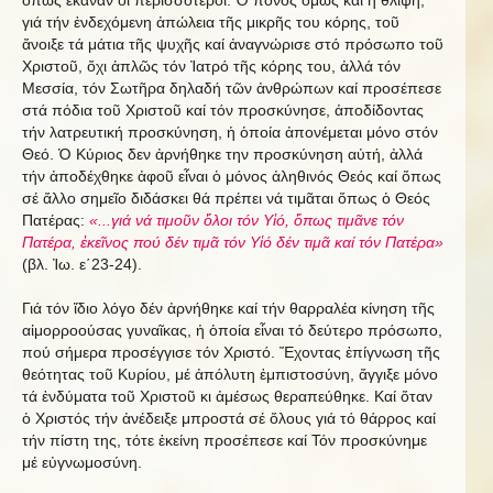
ὅπως ἔκαναν οἱ περισσότεροι. Ὁ πόνος ὅμως καί ἡ θλίψη,
γιά τήν ἐνδεχόμενη ἀπώλεια τῆς μικρῆς του κόρης, τοῦ
ἄνοιξε τά μάτια τῆς ψυχῆς καί ἀναγνώρισε στό πρόσωπο τοῦ
Χριστοῦ, ὄχι ἁπλῶς τόν Ἰατρό τῆς κόρης του, ἀλλά τόν
Μεσσία, τόν Σωτῆρα δηλαδή τῶν ἀνθρώπων καί προσέπεσε
στά πόδια τοῦ Χριστοῦ καί τόν προσκύνησε, ἀποδίδοντας
τήν λατρευτική προσκύνηση, ἡ ὁποία ἀπονέμεται μόνο στόν
Θεό. Ὁ Κύριος δεν ἀρνήθηκε την προσκύνηση αὐτή, ἀλλά
τήν ἀποδέχθηκε ἀφοῦ εἶναι ὁ μόνος ἀληθινός Θεός καί ὅπως
σέ ἄλλο σημεῖο διδάσκει θά πρέπει νά τιμᾶται ὅπως ὁ Θεός
Πατέρας:
«...γιά νά τιμοῦν ὅλοι τόν Υἱό, ὅπως τιμᾶνε τόν
Πατέρα, ἐκεῖνος πού δέν τιμᾶ τόν Υἱό δέν τιμᾶ καί τόν Πατέρα»
(βλ. Ἰω. ε΄23-24).
Γιά τόν ἴδιο λόγο δέν ἀρνήθηκε καί τήν θαρραλέα κίνηση τῆς
αἱμορροούσας γυναῖκας, ἡ ὁποία εἶναι τό δεύτερο πρόσωπο,
πού σήμερα προσέγγισε τόν Χριστό. Ἔχοντας ἐπίγνωση τῆς
θεότητας τοῦ Κυρίου, μέ ἀπόλυτη ἐμπιστοσύνη, ἄγγιξε μόνο
τά ἐνδύματα τοῦ Χριστοῦ κι ἀμέσως θεραπεύθηκε. Καί ὅταν
ὁ Χριστός τήν ἀνέδειξε μπροστά σέ ὅλους γιά τό θάρρος καί
τήν πίστη της, τότε ἐκείνη προσέπεσε καί Τόν προσκύνημε
μέ εὐγνωμοσύνη.