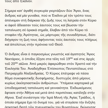
τους ἀπό Ἐκεῖνον.
Σήμερα κατ’ ἀγαθή συγκυρία γιορτάζουν δύο Ἅγιοι, ἕνας
ἄνδρας καί μία γυναῖκα, πού κι Ἐκεῖνοι μέ τόν τρόπο τους
ἀπένειμαν στή διάρκεια τῆς ζωῆς τους τη λατρεία στόν Κύριο
κι ἀφοῦ ἄδειασαν τούς ἑαυτούς τους καί βίωσαν τήν
ταπείνωση σέ ὁριακά σημεῖα, ἔλαβαν ἀπό τόν Κύριο τό
στεφάνι τῆς Ἁγιότητας, ὡς μάρτυρες τῆς συνειδήσεως, διότι
διήγαγον τη ζωή τους ἀφήνοντας τούς ἑαυτούς τους πλήρως
καί ἀπολύτως στήν πρόνοια τοῦ Θεοῦ.
Ὁ ἄνδρας εἶναι ὁ παγκοσμίως γνωστός καί ἀγαπητός Ἅγιος
ου
Νεκτάριος, ὁ ὁποῖος ἔζησε στα τέλη τοῦ 19
καί στις ἀρχές
ου
τοῦ 20
αἰῶνα. Ἀπό μικρός ἀφιερώθηκε στόν Χριστό καί τήν
Ἐκκλησία Του. Ἀναδείχθηκε Ἐπίσκοπος Πενταπόλεως στό
Πατριαρχεῖο Ἀλεξανδρείας. Ὁ Κύριος ἐπέτρεψε νά πέσει
θῦμα συκοφαντικῆς δυσφήμισης, δυστυχῶς ἀπό μέρους
κυρίως ἐκκλησιαστικῶν ἀνθρώπων. Ὑπέμεινε καρτερικά μέ
ὑποδειγματική ταπείνωση καί γενναιότητα. Ἐκδιωκόμενος
ἔφτασε στήν Ἀθήνα καί μετά ἀπό περιπέτειες κατέληξε στήν
Αἴγινα. Ἐκεῖ συνέστησε τήν Ἱερά Μονή τῆς Ἁγίας Τριάδος, ἡ
ὁποία σήμερα ἔχει τό ὄνομά του, γιά νά στεγάσει τήν ἔνζηλη
ἀσκητική βιοτή τῶν πνευματικῶν του θυγατέρων, βιώνοντας