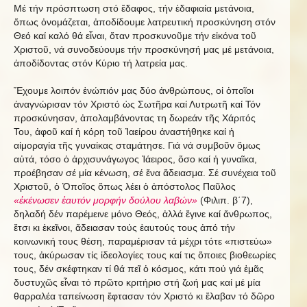
Μέ τήν πρόσπτωση στό ἔδαφος, τήν ἐδαφιαία μετάνοια,
ὅπως ὀνομάζεται, ἀποδίδουμε λατρευτική προσκύνηση στόν
Θεό καί καλό θά εἶναι, ὅταν προσκυνοῦμε τήν εἰκόνα τοῦ
Χριστοῦ, νά συνοδεύουμε τήν προσκύνησή μας μέ μετάνοια,
ἀποδίδοντας στόν Κύριο τή λατρεία μας.
Ἔχουμε λοιπόν ἐνώπιόν μας δύο ἀνθρώπους, οἱ ὁποῖοι
ἀναγνώρισαν τόν Χριστό ὡς Σωτῆρα καί Λυτρωτῆ καί Τόν
προσκύνησαν, ἀπολαμβάνοντας τη δωρεάν τῆς Χάριτός
Του, ἀφοῦ καί ἡ κόρη τοῦ Ἰαείρου ἀναστήθηκε καί ἡ
αἱμοραγία τῆς γυναίκας σταμάτησε. Γιά νά συμβοῦν ὅμως
αὐτά, τόσο ὁ ἀρχισυνάγωγος Ἰάειρος, ὅσο καί ἡ γυναῖκα,
προέβησαν σέ μία κένωση, σέ ἔνα ἄδειασμα. Σέ συνέχεια τοῦ
Χριστοῦ, ὁ Ὁποῖος ὅπως λέει ὁ ἀπόστολος Παῦλος
«ἐκένωσεν ἑαυτόν μορφήν δούλου λαβών»
(Φιλιπ. β΄7),
δηλαδή δέν παρέμεινε μόνο Θεός, ἀλλά ἔγινε καί ἄνθρωπος,
ἔτσι κι ἐκεῖνοι, ἄδειασαν τούς ἑαυτούς τους ἀπό τήν
κοινωνική τους θέση, παραμέρισαν τά μέχρι τότε «πιστεύω»
τους, ἀκύρωσαν τίς ἰδεολογίες τους καί τις ὅποιες βιοθεωρίες
τους, δέν σκέφτηκαν τί θά πεῖ ὁ κόσμος, κάτι πού γιά ἐμᾶς
δυστυχῶς εἶναι τό πρῶτο κριτήριο στή ζωή μας καί μέ μία
θαρραλέα ταπείνωση ἔφτασαν τόν Χριστό κι ἔλαβαν τό δῶρο