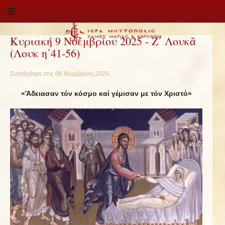
Κυριακή 9 Νοεμβρίου 2025 - Ζ΄ Λουκᾶ
(Λουκ η΄41-56)
Συντάχθηκε στις
06 Νοεμβρίου 2025
.
«Ἄδειασαν τόν κόσμο καί γέμισαν με τόν Χριστό»