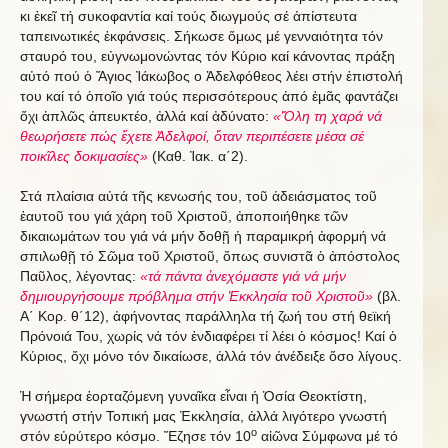
κι ἐκεῖ τή συκοφαντία καί τούς διωγμούς σέ ἀπίστευτα
ταπεινωτικές ἐκφάνσεις. Σήκωσε ὅμως μέ γενναιότητα τόν
σταυρό του, εὐγνωμονώντας τόν Κύριο καί κάνοντας πράξη
αὐτό πού ὁ Ἅγιος Ἰάκωβος ο Ἀδελφόθεος λέει στήν ἐπιστολή
του καί τό ὁποῖο γιά τούς περισσότερους ἀπό ἐμᾶς φαντάζει
ὄχι ἁπλῶς ἀπευκτέο, ἀλλά καί ἀδύνατο:
«Ὅλη τη χαρά νά
θεωρήσετε πώς ἔχετε Ἀδελφοί, ὅταν περιπέσετε μέσα σέ
ποικῖλες δοκιμασίες»
(Καθ. Ἰακ. α΄2).
Στά πλαίσια αὐτά τῆς κενωσής του, τοῦ ἀδειάσματος τοῦ
ἑαυτοῦ του γιά χάρη τοῦ Χριστοῦ, ἀποποιήθηκε τῶν
δικαιωμάτων του γιά νά μήν δοθῇ ἡ παραμικρή ἀφορμή νά
σπιλωθῇ τό Σῶμα τοῦ Χριστοῦ, ὅπως συνιστᾶ ὁ ἀπόστολος
Παῦλος, λέγοντας:
«τά πάντα ἀνεχόμαστε γιά νά μήν
δημιουργήσουμε πρόβλημα στήν Ἐκκλησία τοῦ Χριστοῦ»
(βλ.
Α΄ Κορ. θ΄12), ἀφήνοντας παράλληλα τή ζωή του στή θεϊκή
Πρόνοιά Του, χωρίς νά τόν ἐνδιαφέρει τί λέει ὁ κόσμος! Καί ὁ
Κύριος, ὄχι μόνο τόν δικαίωσε, ἀλλά τόν ἀνέδειξε ὅσο λίγους.
Ἡ σήμερα ἑορταζόμενη γυναῖκα εἶναι ἡ Ὁσία Θεοκτίστη,
γνωστή στήν Τοπική μας Ἐκκλησία, ἀλλά λιγότερο γνωστή
ο
στόν εὐρύτερο κόσμο. Ἔζησε τόν 10
αἰῶνα Σύμφωνα μέ τό