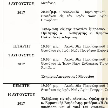
Μεσόγειο
8 ΑΥΓΟΥΣΤΟΥ
20.00΄μ.μ.
: Ἀκολουθία Παρακλητικοῦ Κ
2017
Θεοτόκου εἰς τόν Ἱερόν Ναόν Ἁγίου
Πανδρόσου
Ἐκδήλωση εἰς τήν πλατείαν ἔμπροσθεν 
Ὁμιλητής ὁ Καθηγητής κ. Χρῆστο
Πολιτιστική ἐκδήλωση.
ΤΕΤΑΡΤΗ
19.00΄ μ.μ
: Ἀκολουθία Παρακλητικοῦ 
Θεοτόκου εἰς Ἱερόν Ναόν Προφήτου Ηλιού 
9 ΑΥΓΟΥΣΤΟΥ
19.00΄ μ.μ
: Ἀκολουθία Παρακλητικοῦ 
Θεοτόκου εἰς Ἱερόν Ναόν Συλλήψεως Τιμί
2017
Ἀμπέλου.
Ἐγκαίνια Λαογραφικοῦ Μουσείου
ΠΕΜΠΤΗ
19.00΄ μ.μ
: Ἀκολουθία Παρακλητικοῦ 
Θεοτόκου εἰς Ἱερόν Ναόν Ἁγίου Γεωργίου Σ
10 ΑΥΓΟΥΣΤΟΥ
Ἐκδήλωση εἰς τήν πλατείαν. Ὁμιλητής 
κ. Ἐμμανουήλ Βαρβούνης, μέ θέμα: «Ἡ ἐ
2017
παράδοση καί οἱ ναοί τοῦ χωριοῦ». 