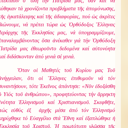
ἐπέκτασιν σ’ ὅλη τήν Πατρίδα μας, σάν καί νά
λύθηκαν τά χρονίζοντα προβλήματα τῆς ἀπομόνωσης,
τῆς ἐγκατάλειψης καί τῆς ἀδιαφορίας, πού ὡς ἀκρίτες
βιώνουμε, νά πρέπει τώρα ὡς Ὀρθόδοξος Ἕλληνας
Ἱεράρχης τῆς Ἐκκλησίας μας, νά ὑπογραμμίζουμε,
ἐπαναλαμβάνοντας ὅσα ἀνέκαθεν γιά τήν Ὀρθόδοξη
Πατρίδα μας ἐθεωροῦντο δεδομένα καί αὐτονόητα
καί διδάσκονταν ἀπό γενιά σέ γενιά.
Ὅταν οἱ Μαθητές τοῦ Κυρίου μας Τοῦ
ἀνήγγειλαν, ὅτι οἱ Ἕλληνες ἐπιθυμοῦν νά τόν
συναντήσουν, τότε Ἐκεῖνος ἀπάντησε: «Νῦν ἐδοξάσθη
ὁ Υἱός τοῦ ἀνθρώπου», προφητεύοντας τήν ἄρρηκτη
ἑνότητα Ἑλληνισμοῦ καί Χριστιανισμοῦ. Σκεφθῆτε,
πώς εὐθύς ἐξ ἀρχῆς μέσα ἀπό τόν Ἑλληνισμό
κηρύχθηκε τό Εὐαγγέλιο στά Ἔθνη καί ἐξαπλώθηκε ἡ
Ἐκκλησία τοῦ Χριστοῦ. Ἡ πρωτότυπη γλῶσσα τῆς