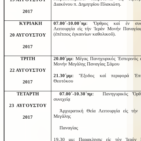
Διακόνου π. Δημητρίου Πλακιώτη.
2017
ΚΥΡΙΑΚΗ
07.00΄-10.00΄πμ
: Ὄρθρος καί ἐν συν
Λειτουργία εἰς τήν Ἱεράν Μονήν Παναγία
(ἐπέτειος ἐγκαινίων καθολικοῦ).
20 ΑΥΓΟΥΣΤΟΥ
2017
ΤΡΙΤΗ
20.00΄μμ:
Μέγας Πανηγυρικός Ἑσπερινός ε
Μονήν Μεγάλης Παναγίας Σάμου
22 ΑΥΓΟΥΣΤΟΥ
21.30΄μμ:
Ἔξοδος καί περιφορά Ἐπι
Θεοτόκου
2017
ΤΕΤΑΡΤΗ
07.00΄-10.30΄πμ:
Πανηγυρικός Ὄρθ
συνεχείᾳ
23 ΑΥΓΟΥΣΤΟΥ
Ἀρχιερατική Θεία Λειτουργία εἰς τήν
Μεγάλης
2017
Παναγίας
19.30 μμ: Παρακλησις εἰς τόν Ἱερόν