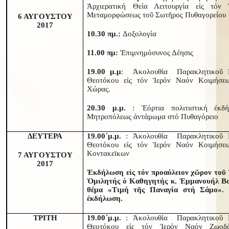
Ἀρχιερατική Θεία Λειτουργία εἰς τόν
Μεταμορφώσεως τοῦ Σωτῆρος Πυθαγορείου
6 ΑΥΓΟΥΣΤΟΥ
2017
10.30 πμ.:
Δοξολογία
11.00 πμ:
Ἐπιμνημόσυνος Δέησις
19.00 μ.μ
: Ἀκολουθία Παρακλητικοῦ Κ
Θεοτόκου εἰς τόν Ἱερόν Ναόν Κοιμήσε
Χώρας.
20.30 μ.μ.
: Ἑόρτια πολιτιστική ἐκδή
Μητροπόλεως ἀντάμωμα στό Πυθαγόρειο
ΔΕΥΤΕΡΑ
19.00΄μ.μ.
: Ἀκολουθία Παρακλητικοῦ Κ
Θεοτόκου εἰς τόν Ἱερόν Ναόν Κοιμήσε
Κοντακεϊκων
7 ΑΥΓΟΥΣΤΟΥ
2017
Ἐκδήλωση εἰς τόν προαύλειον χῶρον τοῦ
Ὁμιλητής ὁ Καθηγητής κ. Ἐμμανουήλ Βα
θέμα «Τιμή τῆς Παναγία στή Σάμο». 
ἐκδήλωση.
ΤΡΙΤΗ
19.00΄μ.μ.
: Ἀκολουθία Παρακλητικοῦ Κ
Θεοτόκου εἰς τόν Ἱερόν Ναόν Ζωοδ