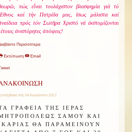
θεωρῶ, πώς εἶναι τουλάχιστον βλασφημία γιά τό
Ἔθνος καί τήν Πατρίδα μας, ἴσως μάλιστα καί
ἀναίδεια πρός τόν Σωτῆρα Χριστό νά ἐκστομίζονται
τέτοιες ἀνιστόρητες ἀπόψεις!
Διαβάστε Περισσότερα
Εκτύπωση
Email
Tweet
ΑΝΑΚΟΙΝΩΣΗ
Συντάχθηκε στις
04 Αυγούστου 2017
.
ΤΑ ΓΡΑΦΕΙΑ ΤΗΣ ΙΕΡΑΣ
ΜΗΤΡΟΠΟΛΕΩΣ ΣΑΜΟΥ ΚΑΙ
ΙΚΑΡΙΑΣ ΘΑ ΠΑΡΑΜΕΙΝΟΥΝ