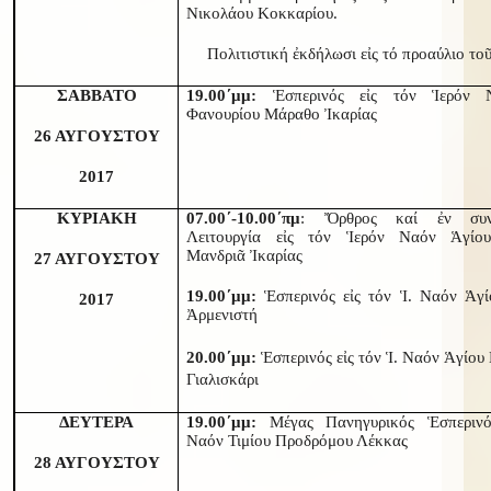
Νικολάου Κοκκαρίου.
Πολιτιστική ἐκδήλωσι εἰς τό προαύλιο το
ΣΑΒΒΑΤΟ
19.00΄μμ:
Ἑσπερινός εἰς τόν Ἱερόν 
Φανουρίου Μάραθο Ἰκαρίας
26 ΑΥΓΟΥΣΤΟΥ
2017
ΚΥΡΙΑΚΗ
07.00΄-10.00΄πμ
: Ὄρθρος καί ἐν συν
Λειτουργία εἰς τόν Ἱερόν Ναόν Ἁγίο
Μανδριᾶ Ἰκαρίας
27 ΑΥΓΟΥΣΤΟΥ
19.00΄μμ:
Ἑσπερινός εἰς τόν Ἱ. Ναόν Ἁγ
2017
Ἀρμενιστή
20.00΄μμ:
Ἑσπερινός εἰς τόν Ἱ. Ναόν Ἁγίου
Γιαλισκάρι
ΔΕΥΤΕΡΑ
19.00΄μμ:
Μέγας Πανηγυρικός Ἑσπερινό
Ναόν Τιμίου Προδρόμου Λέκκας
28 ΑΥΓΟΥΣΤΟΥ