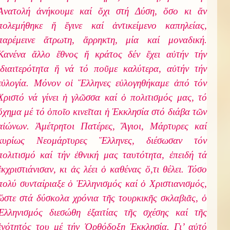
Ἀνατολή ἀνήκουμε καί ὄχι στή Δύση, ὅσο κι ἄν
πολεμήθηκε ἤ ἔγινε καί ἀντικείμενο καπηλείας,
παρέμεινε ἄτρωτη, ἄρρηκτη, μία καί μοναδική.
Κανένα ἄλλο ἔθνος ἤ κράτος δέν ἔχει αὐτήν τήν
ἰδιαιτερότητα ἤ νά τό ποῦμε καλύτερα, αὐτήν τήν
εὐλογία. Μόνον οἱ Ἕλληνες εὐλογηθήκαμε ἀπό τόν
Χριστό νά γίνει ἡ γλῶσσα καί ὁ πολιτισμός μας, τό
ὄχημα μέ τό ὁποῖο κινεῖται ἡ Ἐκκλησία στό διάβα τῶν
αἰώνων. Ἀμέτρητοι Πατέρες, Ἅγιοι, Μάρτυρες καί
κυρίως Νεομάρτυρες Ἕλληνες, διέσωσαν τόν
πολιτισμό καί τήν ἐθνική μας ταυτότητα, ἐπειδή τά
ἐκχριστιάνισαν, κι ἀς λέει ὁ καθένας ὅ,τι θέλει. Τόσο
πολύ συνταίριαξε ὁ Ἑλληνισμός καί ὁ Χριστιανισμός,
ὥστε στά δύσκολα χρόνια τῆς τουρκικῆς σκλαβιᾶς, ὁ
Ἑλληνισμός διεσώθη ἐξαιτίας τῆς σχέσης καί τῆς
ἑνότητός του μέ τήν Ὀρθόδοξη Ἐκκλησία. Γι’ αὐτό