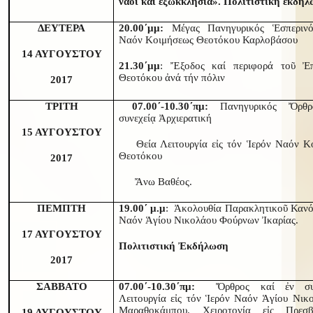
ναοί καί ἐξωκκλήσια». Πολιτιστική ἐκδήλ
ΔΕΥΤΕΡΑ
20.00΄μμ:
Μέγας Πανηγυρικός Ἑσπερινό
Ναόν Κοιμήσεως Θεοτόκου Καρλοβάσου
14 ΑΥΓΟΥΣΤΟΥ
21.30΄μμ
: Ἔξοδος καί περιφορά τοῦ Ἐπ
Θεοτόκου ἀνά τήν πόλιν
2017
ΤΡΙΤΗ
07.00΄-10.30΄πμ:
Πανηγυρικός Ὄρθ
συνεχείᾳ Ἀρχιερατική
15 ΑΥΓΟΥΣΤΟΥ
Θεία Λειτουργία εἰς τόν Ἱερόν Ναόν Κ
Θεοτόκου
2017
Ἄνω Βαθέος.
ΠΕΜΠΤΗ
19.00΄ μ.μ
: Ἀκολουθία Παρακλητικοῦ Κανόν
Ναόν Ἁγίου Νικολάου Φούρνων Ἰκαρίας.
17 ΑΥΓΟΥΣΤΟΥ
Πολιτιστική Ἐκδήλωση
2017
ΣΑΒΒΑΤΟ
07.00΄-10.30΄πμ:
Ὄρθρος καί ἐν συν
Λειτουργία εἰς τόν Ἱερόν Ναόν Ἁγίου Νι
Μαραθοκάμπου. Χειροτονία εἰς Πρεσβ
19 ΑΥΓΟΥΣΤΟΥ