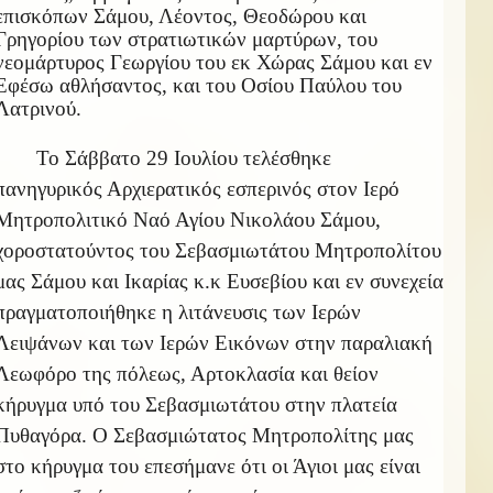
επισκόπων Σάμου, Λέοντος, Θεοδώρου και
Γρηγορίου των στρατιωτικών μαρτύρων, του
νεομάρτυρος Γεωργίου του εκ Χώρας Σάμου και εν
Εφέσω αθλήσαντος, και του Οσίου Παύλου του
Λατρινού.
Το Σάββατο 29 Ιουλίου τελέσθηκε
πανηγυρικός Αρχιερατικός εσπερινός στον Ιερό
Μητροπολιτικό Ναό Αγίου Νικολάου Σάμου,
χοροστατούντος του Σεβασμιωτάτου Μητροπολίτου
μας Σάμου και Ικαρίας κ.κ Ευσεβίου και εν συνεχεία
πραγματοποιήθηκε η λιτάνευσις των Ιερών
Λειψάνων και των Ιερών Εικόνων στην παραλιακή
Λεωφόρο της πόλεως, Αρτοκλασία και θείον
κήρυγμα υπό του Σεβασμιωτάτου στην πλατεία
Πυθαγόρα. Ο Σεβασμιώτατος Μητροπολίτης μας
στο κήρυγμα του επεσήμανε ότι οι Άγιοι μας είναι