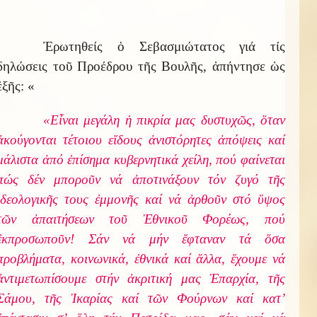
Ἐρωτηθείς ὁ Σεβασμιώτατος γιά τίς
δηλώσεις τοῦ Προέδρου τῆς Βουλῆς, ἀπήντησε ὡς
ἐξῆς: «
«Εἶναι μεγάλη ἡ πικρία μας δυστυχῶς, ὅταν
ἀκούγονται τέτοιου εἴδους ἀνιστόρητες ἀπόψεις καί
μάλιστα ἀπό ἐπίσημα κυβερνητικά χείλη, πού φαίνεται
πώς δέν μποροῦν νά ἀποτινάξουν τόν ζυγό τῆς
ἰδεολογικῆς τους ἐμμονῆς καί νά ἀρθοῦν στό ὕψος
τῶν ἀπαιτήσεων τοῦ Ἐθνικοῦ Φορέως, πού
ἐκπροσωποῦν! Σάν νά μήν ἔφταναν τά ὅσα
προβλήματα, κοινωνικά, ἐθνικά καί ἄλλα, ἔχουμε νά
ἀντιμετωπίσουμε στήν ἀκριτική μας Ἐπαρχία, τῆς
Σάμου, τῆς Ἰκαρίας καί τῶν Φούρνων καί κατ’