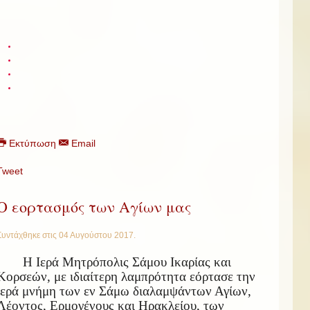
Εκτύπωση
Email
Tweet
Ο εορτασμός των Αγίων μας
Συντάχθηκε στις
04 Αυγούστου 2017
.
Η Ιερά Μητρόπολις Σάμου Ικαρίας και
Κορσεών, με ιδιαίτερη λαμπρότητα εόρτασε την
ιερά μνήμη των εν Σάμω διαλαμψάντων Αγίων,
Λέοντος, Ερμογένους και Ηρακλείου, των