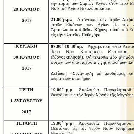
τήν ἑορτή τῶν Σαμίων Ἁγίων στόν Ἱερό Μ
Ναό τοῦ Ἁγίου Νικολάου Σάμου
29 ΙΟΥΛΙΟΥ
21.00΄μ.μ.:
Λιτάνευσις τῶν Ἱερῶν Λειψά
2017
Ἱερῶν Εἰκόνων τῶν Ἁγίων εἰς τήν π
Ἀρτοκλασία καί θεῖον Κήρυγμα ὑπό τοῦ Σ
εἰς τήν πλατεῖαν Πυθαγόρα
ΚΥΡΙΑΚΗ
07.00΄-10.30΄πμ:
Ἀρχιερατική Θεία Λειτο
Ἱερό Ναό Κοιμήσεως Θεοτόκου Κ
(Μονοεκκλησιά)
30 ΙΟΥΛΙΟΥ
. Θά τελεσθεῖ ἱερό μνημόσ
ψυχῶν τῶν ἁπανταχοῦ τῆς γῆς ἀποδήμων Σα
2017
Δεξίωση –Συνάντηση μέ ἀποδήμους κα
σωματείων ἀποδήμων
ΤΡΙΤΗ
19.00΄ μ.μ
: Ἀκολουθία Παρακλητικοῦ 
Θεοτόκου εἰς τήν Ἱεράν Μονήν τῆς Μεγάλης
1 ΑΥΓΟΥΣΤΟΥ
2017
ΤΕΤΑΡΤΗ
19.00΄ μ.μ
: Ἀκολουθία Παρακλητικοῦ 
Θεοτόκου εἰς τόν Ἱερόν Ναόν Κοιμήσε
Μυτιληνιῶν.