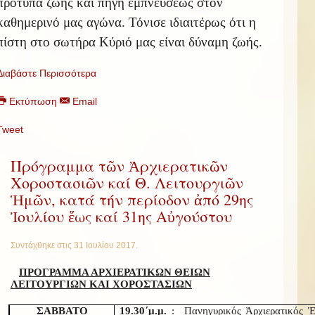
πρότυπα ζωής και πηγή εμπνεύσεως στον
καθημερινό μας αγώνα. Τόνισε ιδιαιτέρως ότι η
πίστη στο σωτήρα Κύριό μας είναι δύναμη ζωής.
Διαβάστε Περισσότερα
Εκτύπωση
Email
Tweet
Πρόγραμμα τῶν Ἀρχιερατικῶν
Χοροστασιῶν καί Θ. Λειτουργιῶν
Ἡμῶν, κατά τήν περίοδον ἀπό 29ης
Ἰουλίου ἕως καί 31ης Αὐγούστου
Συντάχθηκε στις
31 Ιουλίου 2017
.
ΠΡΟΓΡΑΜΜΑ ΑΡΧΙΕΡΑΤΙΚΩΝ ΘΕΙΩΝ
ΛΕΙΤΟΥΡΓΙΩΝ ΚΑΙ ΧΟΡΟΣΤΑΣΙΩΝ
ΣΑΒΒΑΤΟ
19.30΄μ.μ.
: Πανηγυρικός Ἀρχιερατικός Ἑ