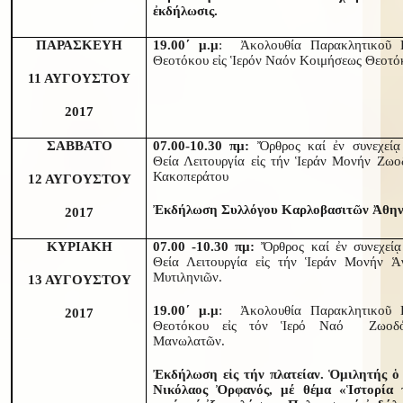
ἐκδήλωσις.
ΠΑΡΑΣΚΕΥΗ
19.00΄ μ.μ
: Ἀκολουθία Παρακλητικοῦ 
Θεοτόκου εἰς Ἱερόν Ναόν Κοιμήσεως Θεοτό
11 ΑΥΓΟΥΣΤΟΥ
2017
ΣΑΒΒΑΤΟ
07.00-10.30 πμ:
Ὄρθρος καί ἐν συνεχείᾳ 
Θεία Λειτουργία εἰς τήν Ἱεράν Μονήν Ζω
Κακοπεράτου
12 ΑΥΓΟΥΣΤΟΥ
Ἐκδήλωση Συλλόγου Καρλοβασιτῶν Ἀθην
2017
ΚΥΡΙΑΚΗ
07.00 -10.30 πμ:
Ὄρθρος καί ἐν συνεχείᾳ
Θεία Λειτουργία εἰς τήν Ἱεράν Μονήν Ἁ
Μυτιληνιῶν.
13 ΑΥΓΟΥΣΤΟΥ
19.00΄ μ.μ
: Ἀκολουθία Παρακλητικοῦ 
2017
Θεοτόκου εἰς τόν Ἱερό Ναό Ζωοδ
Μανωλατῶν.
Ἐκδήλωση εἰς τήν πλατείαν. Ὁμιλητής ὁ
Νικόλαος Ὀρφανός, μέ θέμα «Ἱστορία 