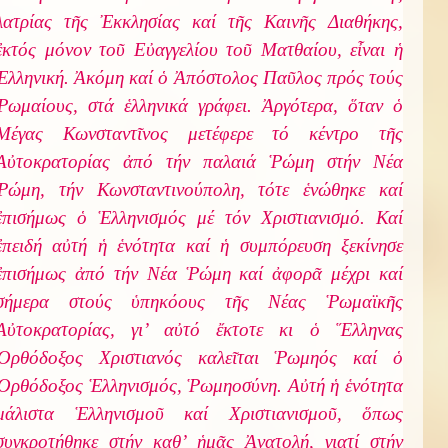
λατρίας τῆς Ἐκκλησίας καί τῆς Καινῆς Διαθήκης,
ἐκτός μόνον τοῦ Εὐαγγελίου τοῦ Ματθαίου, εἶναι ἡ
Ἑλληνική. Ἀκόμη καί ὁ Ἀπόστολος Παῦλος πρός τούς
Ῥωμαίους, στά ἑλληνικά γράφει. Ἀργότερα, ὅταν ὁ
Μέγας Κωνσταντῖνος μετέφερε τό κέντρο τῆς
Αὐτοκρατορίας ἀπό τήν παλαιά Ῥώμη στήν Νέα
Ῥώμη, τήν Κωνσταντινούπολη, τότε ἑνώθηκε καί
ἐπισήμως ὁ Ἑλληνισμός μέ τόν Χριστιανισμό. Καί
ἐπειδή αὐτή ἡ ἑνότητα καί ἡ συμπόρευση ξεκίνησε
ἐπισήμως ἀπό τήν Νέα Ῥώμη καί ἀφορᾶ μέχρι καί
σήμερα στούς ὑπηκόους τῆς Νέας Ῥωμαϊκῆς
Αὐτοκρατορίας, γι’ αὐτό ἔκτοτε κι ὁ Ἕλληνας
Ὀρθόδοξος Χριστιανός καλεῖται Ῥωμηός καί ὁ
Ὀρθόδοξος Ἑλληνισμός, Ῥωμηοσύνη. Αὐτή ἡ ἑνότητα
μάλιστα Ἑλληνισμοῦ καί Χριστιανισμοῦ, ὅπως
συγκροτήθηκε στήν καθ’ ἡμᾶς Ἀνατολή, γιατί στήν