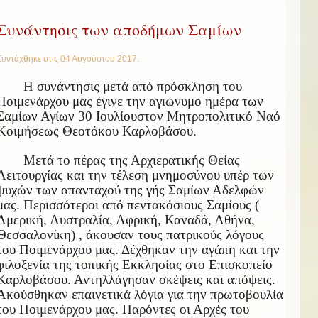
Συνάντησις των αποδήμων Σαμίων
Συντάχθηκε στις
04 Αυγούστου 2017
.
Η συνάντησις μετά από πρόσκληση του
Ποιμενάρχου μας έγινε την αγιώνυμο ημέρα των
Σαμίων Αγίων 30 Ιουλίουστον Μητροπολιτικό Ναό
Κοιμήσεως Θεοτόκου Καρλοβάσου.
Μετά το πέρας της Αρχιερατικής Θείας
Λειτουργίας και την τέλεση μνημοσύνου υπέρ των
ψυχών των απανταχού της γής Σαμίων Αδελφών
μας. Περισσότεροι από πεντακόσιους Σαμίους (
Αμερική, Αυστραλία, Αφρική, Καναδά, Αθήνα,
Θεσσαλονίκη) , άκουσαν τους πατρικούς λόγους
του Ποιμενάρχου μας. Δέχθηκαν την αγάπη και την
φιλοξενία της τοπικής Εκκλησίας στο Επισκοπείο
Καρλοβάσου. Αντηλλάγησαν σκέψεις και απόψεις.
Ακούσθηκαν επαινετικά λόγια για την πρωτοβουλία
του Ποιμενάρχου μας. Παρόντες οι Αρχές του