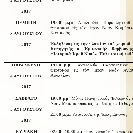
2 ΑΥΓΟΥΣΤΟΥ
2017
ΠΕΜΠΤΗ
19.00΄ μ.μ
: Ἀκολουθία Παρακλητικοῦ 
Θεοτόκου εἰς τόν Ἱερόν Ναόν Κοιμήσε
Καστανιᾶς
3 ΑΥΓΟΥΣΤΟΥ
Ἐκδήλωση εἰς τήν πλατείαν τοῦ χωριοῦ.
2017
Καθηγητής κ. Ἐμμανουήλ Βαρβούνης
«Ἱστορικά Ἱεροῦ Ναοῦ». Πολιτιστική ἐκδ
ΠΑΡΑΣΚΕΥΗ
19.00 μ.μ
: Ἀκολουθία Παρακλητικοῦ Κ
Θεοτόκου εἰς τόν Ἱερόν Ναόν Ἁγίο
Αὐλακίων.
4 ΑΥΓΟΥΣΤΟΥ
2017
ΣΑΒΒΑΤΟ
19.00 μμ:
Μέγας Πανηγυρικός Ἑσπερινός ε
Ναόν Μεταμορφώσεως τοῦ Σωτῆρος Πυθαγο
5 ΑΥΓΟΥΣΤΟΥ
21.00 μ.μ.:
Λιτάνευσις τῆς Ἱερᾶς Εἰκόνος
2017
ΚΥΡΙΑΚΗ
07.00 -10.30 πμ:
Πανηγυρικός Ὄρθρος καί