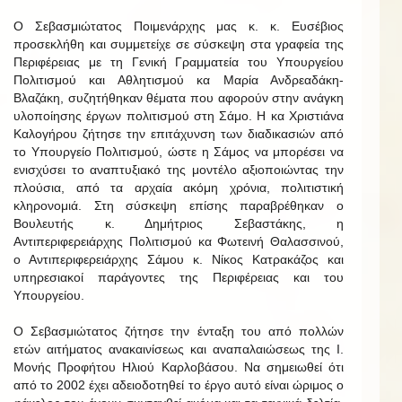
Ο Σεβασμιώτατος Ποιμενάρχης μας κ. κ. Ευσέβιος
προσεκλήθη και συμμετείχε σε σύσκεψη στα γραφεία της
Περιφέρειας με τη Γενική Γραμματεία του Υπουργείου
Πολιτισμού και Αθλητισμού κα Μαρία Ανδρεαδάκη-
Βλαζάκη, συζητήθηκαν θέματα που αφορούν στην ανάγκη
υλοποίησης έργων πολιτισμού στη Σάμο. Η κα Χριστιάνα
Καλογήρου ζήτησε την επιτάχυνση των διαδικασιών από
το Υπουργείο Πολιτισμού, ώστε η Σάμος να μπορέσει να
ενισχύσει το αναπτυξιακό της μοντέλο αξιοποιώντας την
πλούσια, από τα αρχαία ακόμη χρόνια, πολιτιστική
κληρονομιά. Στη σύσκεψη επίσης παραβρέθηκαν ο
Βουλευτής κ. Δημήτριος Σεβαστάκης, η
Αντιπεριφερειάρχης Πολιτισμού κα Φωτεινή Θαλασσινού,
ο Αντιπεριφερειάρχης Σάμου κ. Νίκος Κατρακάζος και
υπηρεσιακοί παράγοντες της Περιφέρειας και του
Υπουργείου.
Ο Σεβασμιώτατος ζήτησε την ένταξη του από πολλών
ετών αιτήματος ανακαινίσεως και αναπαλαιώσεως της Ι.
Μονής Προφήτου Ηλιού Καρλοβάσου. Να σημειωθεί ότι
από το 2002 έχει αδειοδοτηθεί το έργο αυτό είναι ώριμος ο