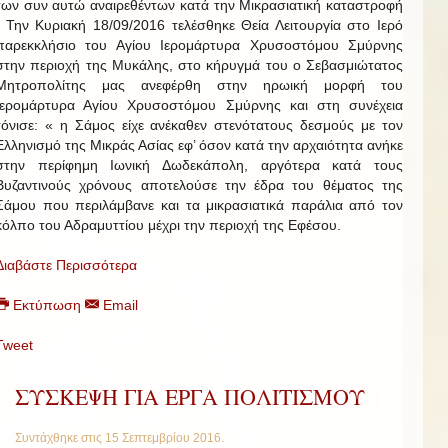
των συν αυτώ αναιρεθέντων κατά την Μικρασιατική καταστροφή
. Την Κυριακή 18/09/2016 τελέσθηκε Θεία Λειτουργία στο Ιερό
παρεκκλήσιο του Αγίου Ιερομάρτυρα Χρυσοστόμου Σμύρνης
στην περιοχή της Μυκάλης, στο κήρυγμά του ο Σεβασμιώτατος
Μητροπολίτης μας ανεφέρθη στην ηρωική μορφή του
Ιερομάρτυρα Αγίου Χρυσοστόμου Σμύρνης και στη συνέχεια
τόνισε: « η Σάμος είχε ανέκαθεν στενότατους δεσμούς με τον
Ελληνισμό της Μικράς Ασίας εφ’ όσον κατά την αρχαιότητα ανήκε
στην περίφημη Ιωνική Δωδεκάπολη, αργότερα κατά τους
Βυζαντινούς χρόνους αποτελούσε την έδρα του θέματος της
Σάμου που περιλάμβανε και τα μικρασιατικά παράλια από τον
κόλπο του Αδραμυττίου μέχρι την περιοχή της Εφέσου.
Διαβάστε Περισσότερα
Εκτύπωση
Email
Tweet
ΣΥΣΚΕΨΗ ΓΙΑ ΕΡΓΑ ΠΟΛΙΤΙΣΜΟΥ
Συντάχθηκε στις
15 Σεπτεμβρίου 2016
.