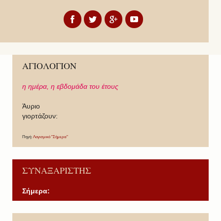
ΑΓΙΟΛΟΓΙΟΝ
η ημέρα,
η εβδομάδα του έτους
Άυριο
γιορτάζουν:
Πηγή:
Λογισμικό "Σήμερα"
ΣΥΝΑΞΑΡΙΣΤΗΣ
Σήμερα:
P
P
N
N