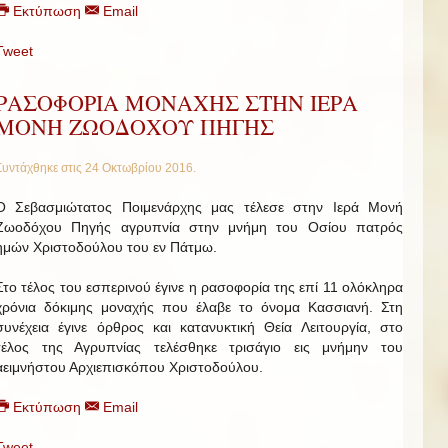
Εκτύπωση
Email
Tweet
ΡΑΣΟΦΟΡΙΑ ΜΟΝΑΧΗΣ ΣΤΗΝ ΙΕΡΑ
ΜΟΝΗ ΖΩΟΔΟΧΟΥ ΠΗΓΗΣ
Συντάχθηκε στις
24 Οκτωβρίου 2016
.
Ο Σεβασμιώτατος Ποιμενάρχης μας τέλεσε στην Ιερά Μονή
Ζωοδόχου Πηγής αγρυπνία στην μνήμη του Οσίου πατρός
ημών Χριστοδούλου του εν Πάτμω.
Στο τέλος του εσπερινού έγινε η ρασοφορία της επί 11 ολόκληρα
χρόνια δόκιμης μοναχής που έλαβε το όνομα Κασσιανή. Στη
συνέχεια έγινε όρθρος και κατανυκτική Θεία Λειτουργία, στο
τέλος της Αγρυπνίας τελέσθηκε τρισάγιο εις μνήμην του
αειμνήστου Αρχιεπισκόπου Χριστοδούλου.
Εκτύπωση
Email
Tweet