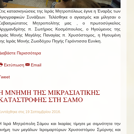
Στις κατασκηνώσεις της Ιεράς Μητροπόλεως έγινε η Έναρξις των
Αγιογραφικών Συνάξεων. Τελέσθηκε ο αγιασμός και μίλησαν ο
Σεβασμιώτατος Μητροπολίτης μας , ο πρωτοσύγκελος
Αρχιμανδρίτης π. Σωτήριος Κοσμόπουλος, ο Ηγούμενος της
Ιεράς Μονής Μεγάλης Παναγίας π. Χρυσόστομος, η Ηγουμένη
της Ιεράς Μονής Ζωοδόχου Πηγής Γερόντισσα Ευνίκη.
Διαβάστε Περισσότερα
Εκτύπωση
Email
Tweet
Η ΜΝΗΜΗ ΤΗΣ ΜΙΚΡΑΣΙΑΤΙΚΗΣ
ΚΑΤΑΣΤΡΟΦΗΣ ΣΤΗ ΣΑΜΟ
Συντάχθηκε στις
19 Σεπτεμβρίου 2016
.
Η Ιερά Μητρόπολη Σάμου και Ικαρίας τίμησε με σεμνότητα την
μνήμη των μεγάλων Ιερομαρτύρων Χρυσοστόμου Σμύρνης και