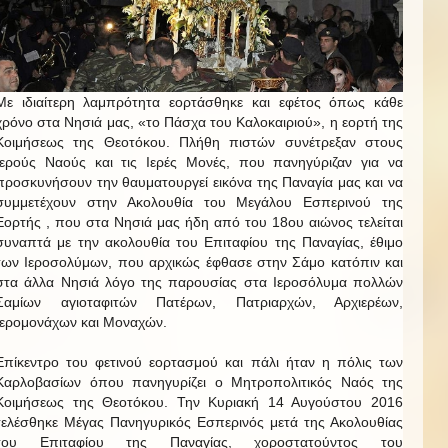
Με ιδιαίτερη λαμπρότητα εορτάσθηκε και εφέτος όπως κάθε
χρόνο στα Νησιά μας, «το Πάσχα του Καλοκαιριού», η εορτή της
Κοιμήσεως της Θεοτόκου. Πλήθη πιστών συνέτρεξαν στους
Ιερούς Ναούς και τις Ιερές Μονές, που πανηγύριζαν για να
προσκυνήσουν την θαυματουργεί εικόνα της Παναγία μας και να
συμμετέχουν στην Ακολουθία του Μεγάλου Εσπερινού της
Εορτής , που στα Νησιά μας ήδη από του 18ου αιώνος τελείται
συναπτά με την ακολουθία του Επιταφίου της Παναγίας, έθιμο
των Ιεροσολύμων, που αρχικώς έφθασε στην Σάμο κατόπιν και
στα άλλα Νησιά λόγο της παρουσίας στα Ιεροσόλυμα πολλών
Σαμίων αγιοταφιτών Πατέρων, Πατριαρχών, Αρχιερέων,
Ιερομονάχων και Μοναχών.
Επίκεντρο του φετινού εορτασμού και πάλι ήταν η πόλις των
Καρλοβασίων όπου πανηγυρίζει ο Μητροπολιτικός Ναός της
Κοιμήσεως της Θεοτόκου. Την Κυριακή 14 Αυγούστου 2016
τελέσθηκε Μέγας Πανηγυρικός Εσπερινός μετά της Ακολουθίας
του Επιταφίου της Παναγίας, χοροστατούντος του