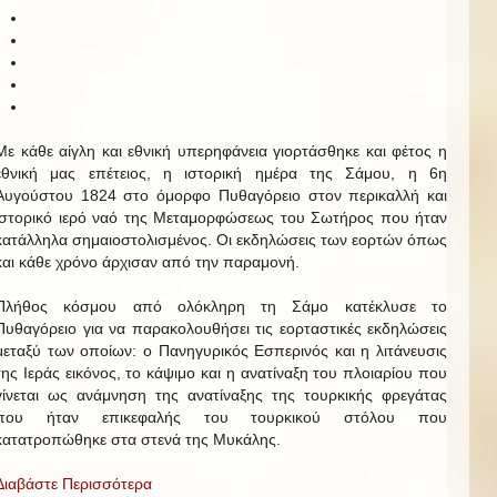
Με κάθε αίγλη και εθνική υπερηφάνεια γιορτάσθηκε και φέτος η
εθνική μας επέτειος, η ιστορική ημέρα της Σάμου, η 6η
Αυγούστου 1824 στο όμορφο Πυθαγόρειο στον περικαλλή και
ιστορικό ιερό ναό της Μεταμορφώσεως του Σωτήρος που ήταν
κατάλληλα σημαιοστολισμένος. Οι εκδηλώσεις των εορτών όπως
και κάθε χρόνο άρχισαν από την παραμονή.
Πλήθος κόσμου από ολόκληρη τη Σάμο κατέκλυσε το
Πυθαγόρειο για να παρακολουθήσει τις εορταστικές εκδηλώσεις
μεταξύ των οποίων: ο Πανηγυρικός Εσπερινός και η λιτάνευσις
της Ιεράς εικόνος, το κάψιμο και η ανατίναξη του πλοιαρίου που
γίνεται ως ανάμνηση της ανατίναξης της τουρκικής φρεγάτας
που ήταν επικεφαλής του τουρκικού στόλου που
κατατροπώθηκε στα στενά της Μυκάλης.
Διαβάστε Περισσότερα