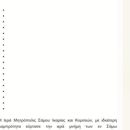
Η Ιερά Μητρόπολις Σάμου Ικαρίας και Κορσεών, με ιδιαίτερη
λαμπρότητα εόρτασε την ιερά μνήμη των εν Σάμω