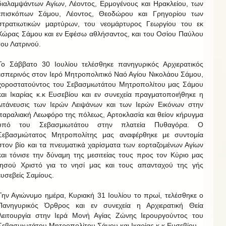
διαλαμψάντων Αγίων, Λέοντος, Ερμογένους και Ηρακλείου, των
επισκόπων Σάμου, Λέοντος, Θεοδώρου και Γρηγορίου των
στρατιωτικών μαρτύρων, του νεομάρτυρος Γεωργίου του εκ
Χώρας Σάμου και εν Εφέσω αθλήσαντος, και του Οσίου Παύλου
του Λατρινού.
Το Σάββατο 30 Ιουλίου τελέσθηκε πανηγυρικός Αρχιερατικός
εσπερινός στον Ιερό Μητροπολιτικό Ναό Αγίου Νικολάου Σάμου,
χοροστατούντος του Σεβασμιωτάτου Μητροπολίτου μας Σάμου
και Ικαρίας κ.κ Ευσεβίου και εν συνεχεία πραγματοποιήθηκε η
λιτάνευσις των Ιερών Λειψάνων και των Ιερών Εικόνων στην
παραλιακή Λεωφόρο της πόλεως, Αρτοκλασία και θείον κήρυγμα
υπό του Σεβασμιωτάτου στην πλατεία Πυθαγόρα. Ο
Σεβασμιώτατος Μητροπολίτης μας αναφέρθηκε με συντομία
στον βίο και τα πνευματικά χαρίσματα των εορταζομένων Αγίων
και τόνισε την δύναμη της μεσιτείας τους προς τον Κύριο μας
Ιησού Χριστό για το νησί μας και τους απανταχού της γής
ευσεβείς Σαμίους.
Την Αγιώνυμο ημέρα, Κυριακή 31 Ιουλίου το πρωί, τελέσθηκε ο
Πανηγυρικός Όρθρος και εν συνεχεία η Αρχιερατική Θεία
Λειτουργία στην Ιερά Μονή Αγίας Ζώνης Ιερουργούντος του
Σεβασμιωτάτου Μητροπολίτου Σάμου και Ικαρίας κ.κ Ευσεβίου.