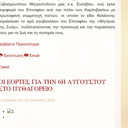
Σεβασμιωτάτου Μητροπολίτου μας κ.κ. Ευσεβίου, ενώ έγινε
περιφορά του Επιταφίου ανά την πόλιν των Καρλοβασίων με
πρωτοφανή συμμετοχή πιστών, οι οποίοι εν είδει θαλάσσης
περιέκλειαν το ιερό κουβούκλιον του Επιταφίου της «Μητέρας
της Ζωής», συλλιτανεύοντας την προσευχή και την παράκληση
τους για τη ζωή και τη σωτηρία τους.
Διαβάστε Περισσότερα
Εκτύπωση
Email
Tweet
ΟΙ ΕΟΡΤΕΣ ΓΙΑ ΤΗΝ 6Η ΑΥΓΟΥΣΤΟΥ
ΣΤΟ ΠΥΘΑΓΟΡΕΙΟ
Συντάχθηκε στις
10 Αυγούστου 2016
.