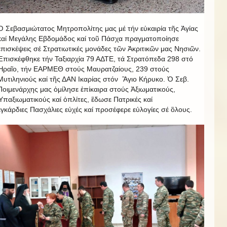
Ὁ Σεβασμιώτατος Μητροπολίτης μας μέ τήν εὐκαιρία τῆς Ἀγίας
καί Μεγάλης Εβδομάδος καί τοῦ Πάσχα πραγματοποίησε
ἐπισκέψεις σέ Στρατιωτικές μονάδες τῶν Ἀκριτικῶν μας Νησιῶν.
Ἐπισκέφθηκε τήν Ταξιαρχία 79 ΑΔΤΕ, τά Στρατόπεδα 298 στό
Ἠραῖο, τήν ΕΑΡΜΕΘ στούς Μαυρατζαίους, 239 στούς
Μυτιληνιούς καί τῆς ΔΑΝ Ικαρίας στόν Ἃγιο Κήρυκο. Ὁ Σεβ.
Ποιμενάρχης μας ὁμίλησε ἐπίκαιρα στούς Ἀξιωματικούς,
Ὑπαξιωματικούς καί ὁπλίτες, ἒδωσε Πατρικές καί
ἐγκάρδιες Πασχάλιες εὐχές καί προσέφερε εὐλογίες σέ ὃλους.