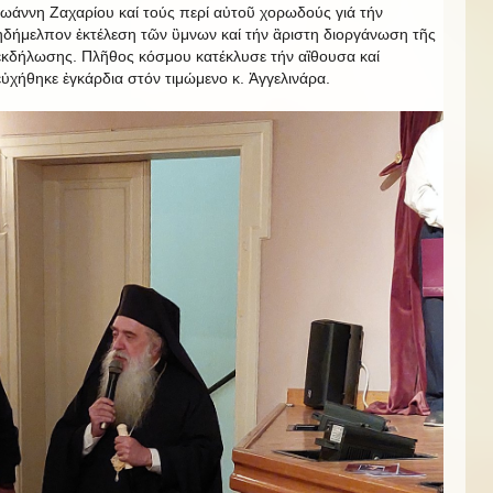
Ἰωάννη Ζαχαρίου καί τούς περί αὐτοῦ χορωδούς γιά τήν
ἠδήμελπον ἐκτέλεση τῶν ὓμνων καί τήν ἂριστη διοργάνωση τῆς
ἐκδήλωσης. Πλῆθος κόσμου κατέκλυσε τήν αἲθουσα καί
εὐχήθηκε ἐγκάρδια στόν τιμώμενο κ. Ἀγγελινάρα.