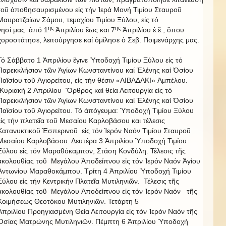
τοῦ ἀποθησαυρισμένου εἰς τήν Ἱερά Μονή Τιμίου Σταυροῦ
Μαυρατζαίων Σάμου, τεμαχίου Τιμίου Ξύλου, εἰς τό
ης
ης
νησί μας ἀπό 1
Ἀπριλίου ἕως και 7
Ἀπριλίου ἐ.ἔ., ὃπου
χοροστάτησε, λειτούργησε καί ὁμίλησε ὁ Σεβ. Ποιμενάρχης μας.
Τό Σάββατο 1 Ἀπριλίου ἒγινε Ὑποδοχή Τιμίου Ξύλου εἰς τό
Παρεκκλήσιον τῶν Ἁγίων Κωνσταντίνου καί Ἑλένης καί Ὁσίου
Παϊσίου τοῦ Ἁγιορείτου, εἰς τήν θέσιν «ΛΙΒΑΔΑΚΙ» Ἀμπέλου.
Κυριακή 2 Ἀπριλίου Ὄρθρος καί θεία Λειτουργία εἰς τό
Παρεκκλήσιον τῶν Ἁγίων Κωνσταντίνου καί Ἑλένης καί Ὁσίου
Παϊσίου τοῦ Ἁγιορείτου. Τό ἀπόγευμα: Ὑποδοχή Τιμίου Ξύλου
εἰς τήν πλατεῖα τοῦ Μεσαίου Καρλοβάσου και τέλεσις
Κατανυκτικοῦ Ἑσπερινοῦ εἰς τόν Ἱερόν Ναόν Τιμίου Σταυροῦ
Μεσαίου Καρλοβάσου. Δευτέρα 3 Ἀπριλίου Ὑποδοχή Τιμίου
Ξύλου εἰς τόν Μαραθόκαμπον, Στάση Κονδύλη. Τέλεσις τῆς
ἀκολουθίας τοῦ Μεγάλου Ἀποδείπνου εἰς τόν Ἱερόν Ναόν Ἁγίου
Ἀντωνίου Μαραθοκάμπου. Τρίτη 4 Ἀπριλίου Ὑποδοχή Τιμίου
Ξύλου εἰς τήν Κεντρικήν Πλατεῖα Μυτιληνιῶν. Τέλεσις τῆς
ἀκολουθίας τοῦ Μεγάλου Ἀποδείπνου εἰς τόν Ἱερόν Ναόν τῆς
Κοιμήσεως Θεοτόκου Μυτιληνιῶν. Τετάρτη 5
Ἀπριλίου Προηγιασμένη Θεία Λειτουργία εἰς τόν Ἱερόν Ναόν τῆς
Ὁσίας Ματρώνης Μυτιληνιῶν. Πέμπτη 6 Ἀπριλίου Ὑποδοχή