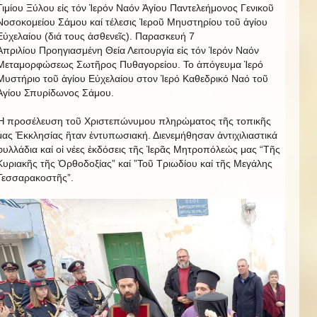
Τιμίου Ξύλου εἰς τόν Ἱερόν Ναόν Ἁγίου Παντελεήμονος Γενικοῦ
Νοσοκομείου Σάμου καί τέλεσις Ἱεροῦ Μηυστηρίου τοῦ ἁγίου
Εὐχελαίου (διά τους ἀσθενεῖς). Παρασκευή 7
Ἀπριλίου Προηγιασμένη Θεία Λειτουργία εἰς τόν Ἱερόν Ναόν
Μεταμορφώσεως Σωτῆρος Πυθαγορείου. Το ἀπόγευμα Ἱερό
Μυστήριο τοῦ ἁγίου Εὐχελαίου στον Ἱερό Καθεδρικό Ναό τοῦ
Ἁγίου Σπυρίδωνος Σάμου.
Ἡ προσέλευση τοῦ Χριστεπώνυμου πληρώματος τῆς τοπικῆς
μας Ἐκκλησίας ἣταν ἐντυπωσιακή. Διενεμήθησαν ἀντιχιλιαστικά
φυλλάδια καί οἱ νέες ἐκδόσεις τῆς Ἱερᾶς Μητροπόλεώς μας “Τῆς
Κυριακῆς τῆς Ὀρθοδοξίας” καί ”Τοῦ Τριωδίου καί τῆς Μεγάλης
Τεσσαρακοστῆς”.