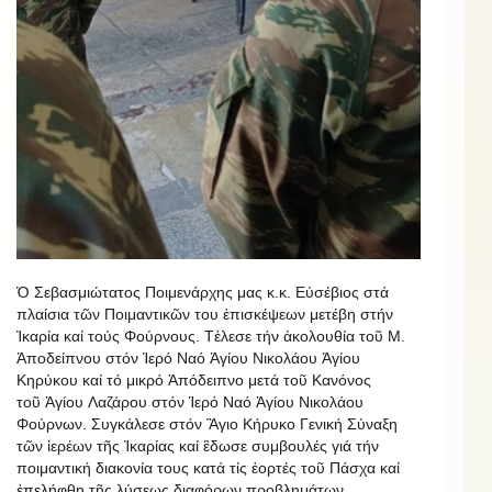
Ὁ Σεβασμιώτατος Ποιμενάρχης μας κ.κ. Εὐσέβιος στά
πλαίσια τῶν Ποιμαντικῶν του ἐπισκέψεων μετέβη στήν
Ἰκαρία καί τούς Φούρνους. Τἐλεσε τήν ἀκολουθία τοῦ Μ.
Ἀποδείπνου στόν Ἱερό Ναό Ἁγίου Νικολάου Ἁγίου
Κηρύκου καί τό μικρό Ἀπόδειπνο μετά τοῦ Kανόνος
τοῦ Ἁγίου Λαζάρου στόν Ἱερό Ναό Ἁγίου Νικολάου
Φούρνων. Συγκάλεσε στόν Ἃγιο Κήρυκο Γενική Σύναξη
τῶν ἱερέων τῆς Ἰκαρίας καί ἒδωσε συμβουλές γιά τήν
ποιμαντική διακονία τους κατά τίς ἑορτές τοῦ Πάσχα καί
ἐπελήφθη τῆς λύσεως διαφόρων προβλημάτων.