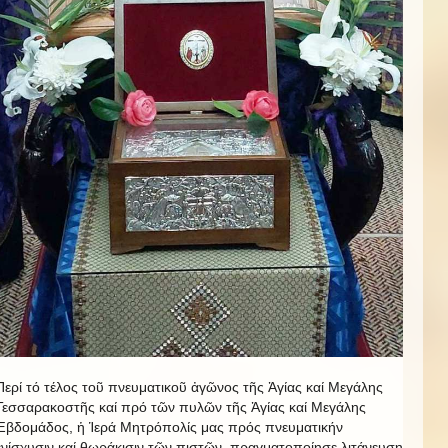
Περί τό τέλος τοῦ πνευματικοῦ ἀγῶνος τῆς Ἁγίας καί Μεγάλης
Τεσσαρακοστῆς καί πρό τῶν πυλῶν τῆς Ἁγίας καί Μεγάλης
Ἑβδομάδος, ἡ Ἱερά Μητρόπολίς μας πρός πνευματικήν
ἐνίσχυσιν καί θωράκισιν τῶν πιστῶν, πραγματοποίησε λιτάνευση