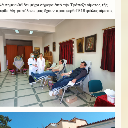
Νά σημειωθεῖ ὃτι μέχρι σήμερα ἀπό τήν Τράπεζα αἳματος τῆς
Ἱερᾶς Μητροπόλεώς μας ἒχουν προσφερθεῖ 518 φιάλες αἳματος.