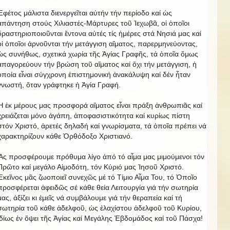
Ἐφέτος μάλιστα διενεργεῖται αὐτήν τήν περίοδο καί ὡς
ἀπάντηση στούς Χιλιαστές-Μάρτυρες τοῦ Ἰεχωβᾶ, οἱ ὁποῖοι
δραστηριοποιοῦνται ἔντονα αὐτές τίς ἡμέρες στά Νησιά μας καί
οἱ ὁποῖοι ἀρνοῦνται τήν μετάγγιση αἵματος, παρερμηνεύοντας,
ὡς συνήθως, σχετικά χωρία τῆς Ἁγίας Γραφῆς, τά ὁποῖα ὅμως
ἀπαγορεύουν τήν βρώση τοῦ αἵματος καί ὄχι τήν μετάγγιση, ἡ
ὁποία εἶναι σύγχρονη ἐπιστημονική ἀνακάλυψη καί δέν ἦταν
γνωστή, ὅταν γράφτηκε ἡ Ἁγία Γραφή.
Ἡ ἐκ μέρους μας προσφορά αἵματος εἶναι πράξη ἀνθρωπιᾶς καί
χρειάζεται μόνο ἀγάπη, ἀποφασιστικότητα καί κυρίως πίστη
στόν Χριστό, ἀρετές δηλαδή καί γνωρίσματα, τά ὁποῖα πρέπει νά
χαρακτηρίζουν κάθε Ὀρθόδοξο Χριστιανό.
Ἄς προσφέρουμε πρόθυμα λίγο ἀπό τό αἷμα μας μιμούμενοι τόν
Πρῶτο καί μεγάλο Αἱμοδότη, τόν Κύριό μας Ἰησοῦ Χριστό.
Ἐκεῖνος μᾶς ζωοποιεῖ συνεχῶς μέ τό Τίμιο Αἷμα Του, τό Ὁποῖο
προσφέρεται ἀφειδῶς σέ κάθε θεία Λειτουργία γιά τήν σωτηρία
μας, ἀξίζει κι ἐμεῖς νά συμβάλουμε γιά τήν θεραπεία καί τή
σωτηρία τοῦ κάθε ἀδελφοῦ, ὡς ἐλαχίστου ἀδελφοῦ τοῦ Κυρίου,
ἰδίως ἐν ὄψει τῆς Ἁγίας καί Μεγάλης Ἑβδομάδος καί τοῦ Πάσχα!