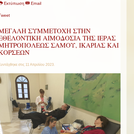
Εκτύπωση
Email
Tweet
ΜΕΓΑΛΗ ΣΥΜΜΕΤΟΧΗ ΣΤΗΝ
ΕΘΕΛΟΝΤΙΚΗ ΑΙΜΟΔΟΣΙΑ ΤΗΣ ΙΕΡΑΣ
ΜΗΤΡΟΠΟΛΕΩΣ ΣΑΜΟΥ, ΙΚΑΡΙΑΣ ΚΑΙ
ΚΟΡΣΕΩΝ
Συντάχθηκε στις
11 Απριλίου 2023
.