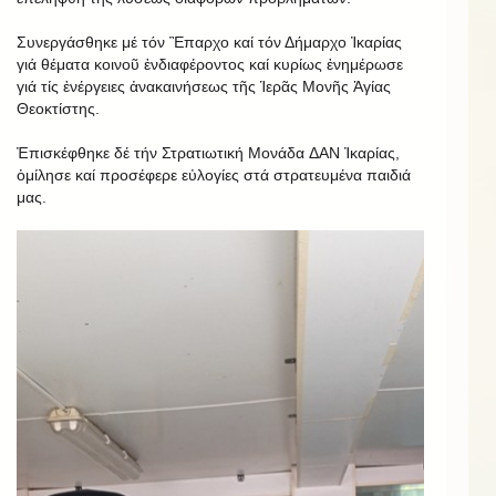
Συνεργάσθηκε μέ τόν Ἒπαρχο καί τόν Δήμαρχο Ἰκαρίας
γιά θέματα κοινοῦ ἐνδιαφέροντος καί κυρίως ἐνημέρωσε
γιά τίς ἐνέργειες ἀνακαινήσεως τῆς Ἱερᾶς Μονῆς Ἁγίας
Θεοκτίστης.
Ἐπισκέφθηκε δέ τήν Στρατιωτική Μονάδα ΔΑΝ Ἰκαρίας,
ὁμίλησε καί προσέφερε εὐλογίες στά στρατευμένα παιδιά
μας.