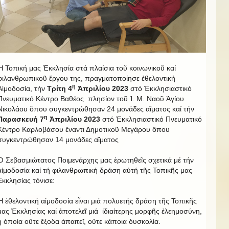
Ἡ Τοπική μας Ἐκκλησία στά πλαίσια τοῦ κοινωνικοῦ καί
φιλανθρωπικοῦ ἔργου της, πραγματοποίησε ἐθελοντική
η
Αἱμοδοσία, τήν
Τρίτη 4
Ἀπριλίου 2023
στό Ἐκκλησιαστικό
Πνευματικό Κέντρο Βαθέος πλησίον τοῦ Ἱ. Μ. Ναοῦ Ἁγίου
Νικολάου ὃπου συγκεντρώθησαν 24 μονάδες αἳματος καί τήν
η
Παρασκευή 7
Ἀπριλίου 2023
στό Ἐκκλησιαστικό Πνευματικό
Κέντρο Καρλοβάσου ἔναντι Δημοτικοῦ Μεγάρου ὃπου
συγκεντρώθησαν 14 μονάδες αἳματος
Ὁ Σεβασμιώτατος Ποιμενάρχης μας ἐρωτηθεῖς σχετικά μέ τήν
αἱμοδοσία καί τή φιλανθρωπική δράση αὐτή τῆς Τοπικῆς μας
Εκκλησίας τόνισε:
Ἡ ἐθελοντική αἱμοδοσία εἶναι μιά πολυετής δράση τῆς Τοπικῆς
μας Ἐκκλησίας καί ἀποτελεῖ μιά ἰδιαίτερης μορφῆς ἐλεημοσύνη,
ἡ ὁποία οὔτε ἔξοδα ἀπαιτεῖ, οὔτε κάποια δυσκολία.