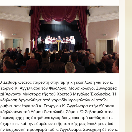
Ὁ Σεβασμιώτατος παρέστη στήν τιμητική ἐκδήλωση γιά τόν κ.
Γεώργιο Κ. Ἀγγελινάρα τόν Φιλόλογο, Μουσικολόγο, Συγγραφέα
καί Ἂρχοντα Μαϊστορα τῆς τοῦ Χριστοῦ Μεγάλης Ἐκκλησίας. Ἡ
ἐκδήλωση ὁργανώθηκε ἀπό χορωδία ἱεροψαλτῶν οἱ ὁποῖοι
ἐρμήνευσαν ἒργα τοῦ κ. Γεωργίου Κ. Ἀγγελινάρα στήν Αἲθουσα
ἐκδηλώσεων τοῦ Δήμου Ἀνατολικῆς Σάμου. Ὁ Σεβασμιώτατος
Ποιμενάρχης μας ἀπηύθυνε ἑγκάρδιο χαιρετισμό καθῶς καί τίς
εὐχαριστίες καί τήν εὐαρέσκεια τῆς τοπικῆς μας Ἐκκλησίας διά
τήν διαχρονική προσφορά τοῦ κ. Ἀγγελινάρα. Συνεχάρη δέ τόν κ.