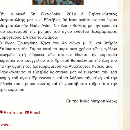
Τήν Κυριακή 5η Ὀκτωβρίου 2014 ὁ Σεβασμιώτατος
Μητροπολίτης μας κ.κ. Εὐσέβιος θά ἱερουργήσει εἰς τόν Ἱερόν
Μητροπολιτικόν Ναόν Ἁγίου Νικολάου Βαθέος μέ τήν εὐκαιρία
τοῦ ἑορτασμοῦ τῆς μνήμης τοῦ ἁγίου ἐνδόξου Ἱερομάρτυρος
Ἑρμογένους Ἐπισκόπου Σάμου.
Ὁ ἅγιος Ἑρμογένης ἔζησε τόν 4ο αἰῶνα μ. Χ. καί ὑπῆρξε
Ἐπίσκοπος τῆς Σάμου κατά τά μαρτυρικά χρόνια τῶν μεγάλων
διωγμῶν, στή διάρκεια τῶν ὁποίων ἔδωσε τήν κορυφαία
μαρτυρία τοῦ Εὐαγγελίου τοῦ Χριστοῦ θυσιάζοντας τήν ζωή του
γιά τήν ἀγάπη τοῦ Ἐσταυρωμένου καί Ἀναστάντος Κυρίου μας.
Παρακαλοῦνται οἱ εὐσεβεῖς Χριστιανοί μας νά τιμήσουν τήν ἱερά
μνήμη τοῦ ἁγίου Ἑρμογένους καί νά λάβουν τήν εὐχή καί τήν
εὐλογία του προσκυνώντας καί τό χαριτόβρυτο τμῆμα ἀπό τήν
τιμία κάρα του.
Ἐκ τῆς Ἱερᾶς Μητροπόλεως
Εκτύπωση
Email
Tweet