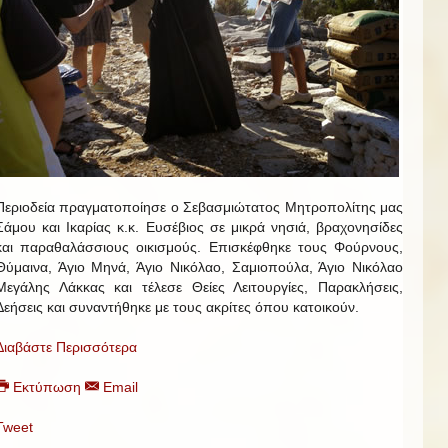
Περιοδεία πραγματοποίησε ο Σεβασμιώτατος Μητροπολίτης μας
Σάμου και Ικαρίας κ.κ. Ευσέβιος σε μικρά νησιά, βραχονησίδες
και παραθαλάσσιους οικισμούς. Επισκέφθηκε τους Φούρνους,
Θύμαινα, Άγιο Μηνά, Άγιο Νικόλαο, Σαμιοπούλα, Άγιο Νικόλαο
Μεγάλης Λάκκας και τέλεσε Θείες Λειτουργίες, Παρακλήσεις,
Δεήσεις και συναντήθηκε με τους ακρίτες όπου κατοικούν.
Διαβάστε Περισσότερα
Εκτύπωση
Email
Tweet