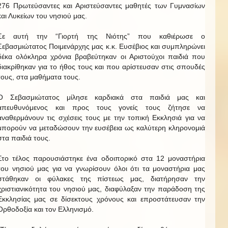
276 Πρωτεύσαντες και Αριστεύσαντες μαθητές των Γυμνασίων
και Λυκείων του νησιού μας.
Σε αυτή την “Γιορτή της Νιότης” που καθιέρωσε ο
Σεβασμιώτατος Ποιμενάρχης μας κ.κ. Ευσέβιος και συμπληρώνει
δέκα ολόκληρα χρόνια βραβεύτηκαν οι Αριστούχοι παιδιά που
διακρίθηκαν για το ήθος τους και που αρίστευσαν στις σπουδές
τους, στα μαθήματα τους.
Ο Σεβασμιώτατος μίλησε καρδιακά στα παιδιά μας και
απευθυνόμενος και προς τους γονείς τους ζήτησε να
αναθερμάνουν τις σχέσεις τους με την τοπική Εκκλησιά για να
μπορούν να μεταδώσουν την ευσέβεια ως καλύτερη κληρονομιά
στα παιδιά τους.
Στο τέλος παρουσιάστηκε ένα οδοιπορικό στα 12 μοναστήρια
του νησιού μας για να γνωρίσουν όλοι ότι τα μοναστήρια μας
στάθηκαν οι φύλακες της πίστεως μας, διατήρησαν την
χριστιανικότητα του νησιού μας, διαφύλαξαν την παράδοση της
Εκκλησίας μας σε δίσεκτους χρόνους και επροστάτευσαν την
Ορθοδοξία και τον Ελληνισμό.