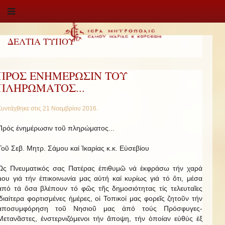
ΔΕΛΤΙΑ ΤΥΠΟΥ
ΠΡΟΣ ΕΝΗΜΕΡΩΣΙΝ ΤΟΥ
ΠΛΗΡΩΜΑΤΟΣ...
Συντάχθηκε στις
21 Νοεμβρίου 2016
.
Πρός ἐνημέρωσιν τοῦ πληρώματος...
Τοῦ Σεβ. Μητρ. Σάμου καί Ἰκαρίας κ.κ. Εὐσεβίου
Ὡς Πνευματικός σας Πατέρας ἐπιθυμῶ νά ἐκφράσω τήν χαρά
μου γιά τήν ἐπικοινωνία μας αὐτή καί κυρίως γιά τό ὅτι, μέσα
ἀπό τά ὅσα βλέπουν τό φῶς τῆς δημοσιότητας τίς τελευταῖες
ἰδιαίτερα φορτισμένες ἡμέρες, οἱ Τοπικοί μας φορεῖς ζητοῦν τήν
ἀποσυμφόρηση τοῦ Νησιοῦ μας ἀπό τούς Πρόσφυγες-
Μετανᾶστες, ἐνστερνιζόμενοι τήν ἄποψη, τήν ὁποίαν εὐθύς ἐξ