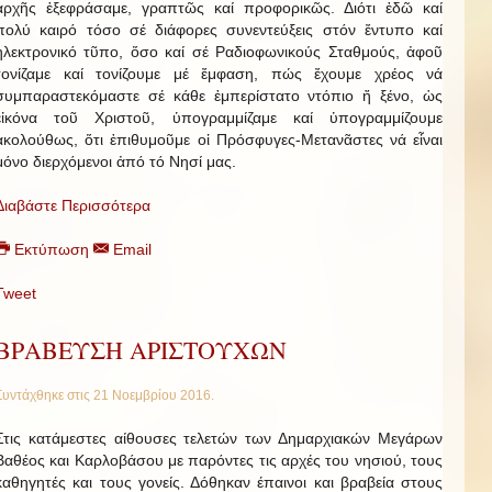
ἀρχῆς ἐξεφράσαμε, γραπτῶς καί προφορικῶς. Διότι ἐδῶ καί
πολύ καιρό τόσο σέ διάφορες συνεντεύξεις στόν ἔντυπο καί
ἠλεκτρονικό τῦπο, ὅσο καί σέ Ραδιοφωνικούς Σταθμούς, ἀφοῦ
τονίζαμε καί τονίζουμε μέ ἔμφαση, πώς ἔχουμε χρέος νά
συμπαραστεκόμαστε σέ κάθε ἐμπερίστατο ντόπιο ἤ ξένο, ὡς
εἰκόνα τοῦ Χριστοῦ, ὑπογραμμίζαμε καί ὑπογραμμίζουμε
ἀκολούθως, ὅτι ἐπιθυμοῦμε οἱ Πρόσφυγες-Μετανᾶστες νά εἶναι
μόνο διερχόμενοι ἀπό τό Νησί μας.
Διαβάστε Περισσότερα
Εκτύπωση
Email
Tweet
ΒΡΑΒΕΥΣΗ ΑΡΙΣΤΟΥΧΩΝ
Συντάχθηκε στις
21 Νοεμβρίου 2016
.
Στις κατάμεστες αίθουσες τελετών των Δημαρχιακών Μεγάρων
Βαθέος και Καρλοβάσου με παρόντες τις αρχές του νησιού, τους
καθηγητές και τους γονείς. Δόθηκαν έπαινοι και βραβεία στους