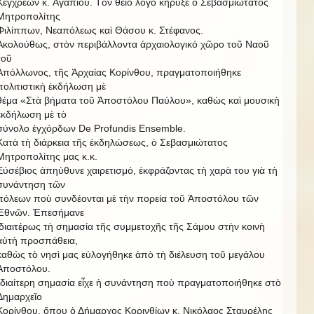
Κεγχρεῶν κ. Ἀγαπίου. Τὸν θεῖο λόγο κήρυξε ὁ Σεβασμιώτατος
Μητροπολίτης
Φιλίππων, Νεαπόλεως καὶ Θάσου κ. Στέφανος.
Ἀκολούθως, στὸν περιβάλλοντα ἀρχαιολογικό χῶρο τοῦ Ναοῦ
τοῦ
Ἀπόλλωνος, τῆς Ἀρχαίας Κορίνθου, πραγματοποιήθηκε
πολιτιστικὴ ἐκδήλωση μὲ
θέμα «Στὰ βήματα τοῦ Ἀποστόλου Παύλου», καθὼς καὶ μουσικὴ
ἐκδήλωση μὲ τὸ
σύνολο ἐγχόρδων De Profundis Ensemble.
Κατὰ τὴ διάρκεια τῆς ἐκδηλώσεως, ὁ Σεβασμιώτατος
Μητροπολίτης μας κ.κ.
Εὐσέβιος ἀπηύθυνε χαιρετισμό, ἐκφράζοντας τὴ χαρὰ του γιὰ τὴ
συνάντηση τῶν
πόλεων ποὺ συνδέονται μὲ τὴν πορεία τοῦ Ἀποστόλου τῶν
Ἐθνῶν. Ἐπεσήμανε
ἰδιαιτέρως τὴ σημασία τῆς συμμετοχῆς τῆς Σάμου στὴν κοινὴ
αὐτὴ προσπάθεια,
καθὼς τὸ νησὶ μας εὐλογήθηκε ἀπὸ τὴ διέλευση τοῦ μεγάλου
Ἀποστόλου.
Ἰδιαίτερη σημασία εἶχε ἡ συνάντηση ποὺ πραγματοποιήθηκε στὸ
Δημαρχεῖο
Κορίνθου, ὅπου ὁ Δήμαρχος Κορινθίων κ. Νικόλαος Σταυρέλης