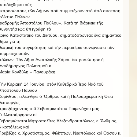
ὑποδέχθηκε τοὺς
ἐκπροσώπους τῶν Δήμων ποὺ συμμετέχουν στὸ ὑπὸ σύσταση
«Δίκτυο Πόλεων
Διαδρομῆς Ἀποστόλου Παύλου». Κατὰ τὴ διάρκεια τῆς
συναντήσεως ὑπεγράφη τὸ
κοινὸ Καταστατικὸ τοῦ Δικτύου, σηματοδοτώντας ἕνα σημαντικὸ
βῆμα γιὰ τὴ
θεσμικὴ του συγκρότηση καὶ τὴν περαιτέρω συνεργασία τῶν
συμμετεχουσῶν
πόλεων. Τὸν Δῆμο Ἀνατολικῆς Σάμου ἐκπροσώπησε ἡ
Ἀντιδήμαρχος Πολιτισμοῦ κ.
Μαρία Κονδύλη – Πανουράκη.
Τὴν Κυριακὴ 14 Ἰουνίου, στὸν Καθεδρικὸ Ἱερὸ Ναὸ τοῦ
Ἀποστόλου Παύλου
Κορίνθου, τελέσθηκε ὁ Ὅρθρος καί ἡ Πολυαρχιερατικὴ Θεία
Λειτουργία,
προεξάρχοντος τοῦ Σεβασμιωτάτου Ποιμενάχου μας.
Συλλειτούργησαν οἱ
Σεβασμιώτατοι Μητροπολῖτες Ἀλεξανδρουπόλεως κ. Ἄνθιμος,
Νικοπόλεως καὶ
Πρεβέζης κ. Χρυσόστομος, Φιλίππων, Νεαπόλεως καὶ Θάσου κ.