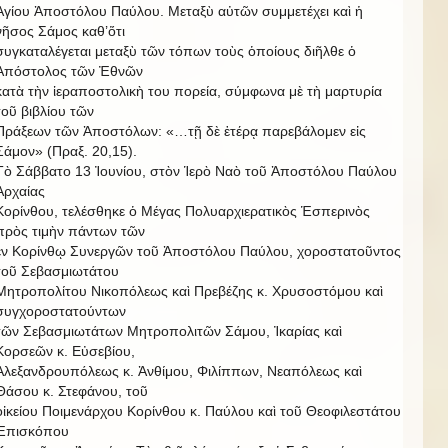
Ἁγίου Ἀποστόλου Παύλου. Μεταξὺ αὐτῶν συμμετέχει καὶ ἡ
νῆσος Σάμος καθ’ὅτι
συγκαταλέγεται μεταξὺ τῶν τόπων τοὺς ὁποίους διῆλθε ὁ
Ἀπόστολος τῶν Ἐθνῶν
κατὰ τὴν ἱεραποστολικὴ του πορεία, σύμφωνα μὲ τὴ μαρτυρία
τοῦ βιβλίου τῶν
Πράξεων τῶν Ἀποστόλων: «…τῇ δὲ ἑτέρᾳ παρεβάλομεν εἰς
Σάμον» (Πραξ. 20,15).
Τὸ Σάββατο 13 Ἰουνίου, στὸν Ἱερὸ Ναὸ τοῦ Ἀποστόλου Παύλου
Ἀρχαίας
Κορίνθου, τελέσθηκε ὁ Μέγας Πολυαρχιερατικὸς Ἑσπερινὸς
πρὸς τιμὴν πάντων τῶν
ἐν Κορίνθῳ Συνεργῶν τοῦ Ἀποστόλου Παύλου, χοροστατοῦντος
τοῦ Σεβασμιωτάτου
Μητροπολίτου Νικοπόλεως καὶ Πρεβέζης κ. Χρυσοστόμου καὶ
συγχοροστατούντων
τῶν Σεβασμιωτάτων Μητροπολιτῶν Σάμου, Ἰκαρίας καὶ
Κορσεῶν κ. Εὐσεβίου,
Ἀλεξανδρουπόλεως κ. Ἀνθίμου, Φιλίππων, Νεαπόλεως καὶ
Θάσου κ. Στεφάνου, τοῦ
οἰκείου Ποιμενάρχου Κορίνθου κ. Παύλου καὶ τοῦ Θεοφιλεστάτου
Ἐπισκόπου