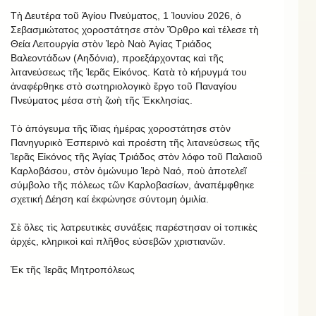
Τὴ Δευτέρα τοῦ Ἁγίου Πνεύματος, 1 Ἰουνίου 2026, ὁ
Σεβασμιώτατος χοροστάτησε στὸν Ὄρθρο καὶ τέλεσε τὴ
Θεία Λειτουργία στὸν Ἱερὸ Ναὸ Ἁγίας Τριάδος
Βαλεοντάδων (Αηδόνια), προεξάρχοντας καὶ τῆς
λιτανεύσεως τῆς Ἱερᾶς Εἰκόνος. Κατὰ τὸ κήρυγμά του
ἀναφέρθηκε στὸ σωτηριολογικὸ ἔργο τοῦ Παναγίου
Πνεύματος μέσα στὴ ζωὴ τῆς Ἐκκλησίας.
Τὸ ἀπόγευμα τῆς ἴδιας ἡμέρας χοροστάτησε στὸν
Πανηγυρικὸ Ἑσπερινὸ καὶ προέστη τῆς λιτανεύσεως τῆς
Ἱερᾶς Εἰκόνος τῆς Ἁγίας Τριάδος στὸν λόφο τοῦ Παλαιοῦ
Καρλοβάσου, στὸν ὁμώνυμο Ἱερὸ Ναό, ποὺ ἀποτελεῖ
σύμβολο τῆς πόλεως τῶν Καρλοβασίων, ἀναπέμφθηκε
σχετική Δέηση καί ἐκφώνησε σύντομη ὁμιλία.
Σὲ ὅλες τὶς λατρευτικὲς συνάξεις παρέστησαν οἱ τοπικὲς
ἀρχές, κληρικοὶ καὶ πλῆθος εὐσεβῶν χριστιανῶν.
Ἐκ τῆς Ἱερᾶς Μητροπόλεως