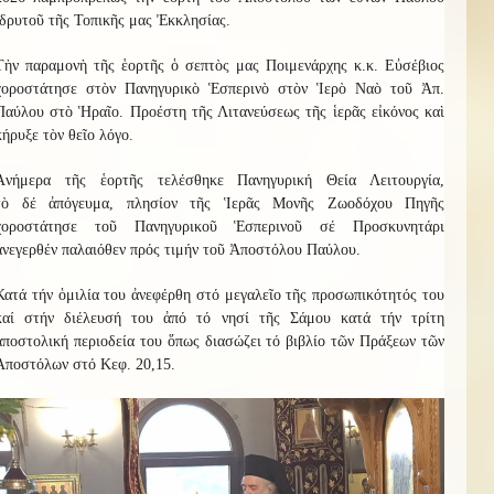
ἱδρυτοῦ τῆς Τοπικῆς μας Ἐκκλησίας.
Τὴν παραμονὴ τῆς ἑορτῆς ὁ σεπτὸς μας Ποιμενάρχης κ.κ. Εὐσέβιος
χοροστάτησε στὸν Πανηγυρικὸ Ἑσπερινὸ στὸν Ἱερὸ Ναὸ τοῦ Ἀπ.
Παύλου στὸ Ἡραῖο. Προέστη τῆς Λιτανεύσεως τῆς ἱερᾶς εἰκόνος καὶ
κήρυξε τὸν θεῖο λόγο.
Ἀνήμερα τῆς ἑορτῆς
τελέσθηκε
Πανηγυρική Θεία Λειτουργία,
τὸ
δέ
ἀπόγευμα, πλησίον τῆς Ἱερᾶς Μονῆς Ζωοδόχου Πηγῆς
χοροστάτησε τοῦ Πανηγυρικοῦ Ἑσπερινοῦ σέ Προσκυνητάρι
ἀνεγερθέν παλαιόθεν πρός τιμήν τοῦ Ἀποστόλου Παύλου.
Κατά τήν ὁμιλία του ἀνεφέρθη στό μεγαλεῖο τῆς προσωπικότητός του
καί στήν διέλευσή του ἀπό τό νησί τῆς Σάμου κατά τήν τρίτη
ἀποστολική περιοδεία του ὅπως διασώζει τό βιβλίο τῶν Πράξεων τῶν
Ἀποστόλων στό Κεφ. 20,15.