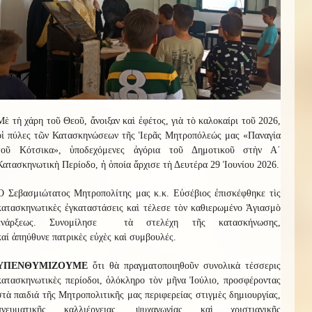
Μὲ τὴ χάρη τοῦ Θεοῦ, ἄνοιξαν καὶ ἐφέτος, γιὰ τὸ καλοκαίρι τοῦ 2026,
οἱ πύλες τῶν Κατασκηνώσεων τῆς Ἱερᾶς Μητροπόλεώς μας «Παναγία
τοῦ Κότσικα», ὑποδεχόμενες ἀγόρια τοῦ Δημοτικοῦ στὴν Α΄
Κατασκηνωτικὴ Περίοδο, ἡ ὁποία ἄρχισε τὴ Δευτέρα 29 Ἰουνίου 2026.
Ὁ
Σεβασμιώτατος Μητροπολίτης μας κ.κ. Εὐσέβιος ἐπισκέφθηκε τὶς
κατασκηνωτικὲς ἐγκαταστάσεις καὶ τέλεσε τὸν καθιερωμένο Ἁγιασμὸ
ἐνάρξεως
. Συνομίλησε
τὰ στελέχη τῆς κατασκήνωσης,
καί
ἀπηύθυνε
πατρικὲς εὐχὲς καὶ συμβουλές.
ΥΠΕΝΘΥΜΙΖΟΥΜΕ
ὅτι θ
ὰ πραγματοποιηθοῦν συνολικὰ τέσσερις
κατασκηνωτικὲς περίοδοι
,
ὁλόκληρο τὸν μῆνα Ἰούλιο, προσφέροντας
στὰ παιδιά τῆς Μητροπολιτικῆς μας περιφερείας στιγμὲς δημιουργίας,
πνευματικῆς καλλιέργειας, ψυχαγωγίας καὶ χριστιανικῆς