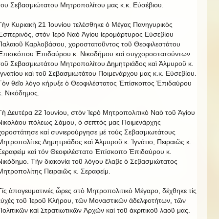
του Σεβασμιώτατου Μητροπολίτου μας κ.κ. Εὐσέβιου.
Τὴν Κυριακὴ 21 Ἰουνίου τελέσθηκε ὁ Μέγας Πανηγυρικὸς
Ἑσπερινός, στόν Ἱερό Ναό Ἁγίου ἱερομάρτυρος Εὐσεβίου
Παλαιοῦ Καρλοβάσου, χοροστατοῦντος τοῦ Θεοφιλεστάτου
Ἐπισκόπου Ἐπιδαύρου κ. Νικοδήμου καὶ συγχοροστατούντων
τοῦ Σεβασμιωτάτου Μητροπολίτου Δημητριάδος καὶ Ἀλμυροῦ κ.
Ἰγνατίου καὶ τοῦ Σεβασμιωτάτου Ποιμενάρχου μας κ.κ. Εὐσεβίου.
Τὸν θεῖο λόγο κήρυξε ὁ Θεοφιλέστατος Ἐπίσκοπος Ἐπιδαύρου
κ. Νικόδημος.
Τὴ Δευτέρα 22 Ἰουνίου, στὸν Ἱερὸ Μητροπολιτικὸ Ναὸ τοῦ Ἁγίου
Νικολάου πόλεως Σάμου, ὁ σεπτός μας Ποιμενάρχης
χοροστάτησε καί συνιερούργησε μέ τούς Σεβασμιωτάτους
Μητροπολίτες Δημητριάδος καὶ Ἀλμυροῦ κ. Ἰγνάτιο, Πειραιῶς κ.
Σεραφεὶμ καὶ τόν Θεοφιλέστατο Ἐπίσκοπο Ἐπιδαύρου κ.
Νικόδημο. Τήν διακονία τοῦ λόγου ἔλαβε ὁ Σεβασμιώτατος
Μητροπολίτης Πειραιῶς κ. Σεραφείμ.
Τίς ἀπογευματινές ὧρες στὸ Μητροπολιτικὸ Μέγαρο, δέχθηκε τίς
εὐχές τοῦ Ἱεροῦ Κλήρου, τῶν Μοναστικῶν ἀδελφοτήτων, τῶν
Πολιτικῶν καί Στρατιωτικῶν Ἀρχῶν καί τοῦ ἀκριτικοῦ λαοῦ μας.