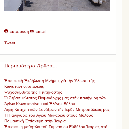
Εκτύπωση
Email
Tweet
Περισσότερα Άρθρα...
Ἐπετειακὴ Ἐκδήλωση Μνήμης γιὰ τὴν Ἄλωση τῆς
Κωνσταντινουπόλεως
Ψυχοσάββατο τῆς Πεντηκοστῆς
Ὁ Σεβασμιώτατος Ποιμενάρχης μας στήν πανήγυρη τῶν
Ἁγίων Κωνσταντίνου καί Ἑλένης Βόλου
Λήξη Κατηχητικῶν Συνάξεων τῆς Ἱερᾶς Μητροπόλεως μας
Ἡ Πανήγυρις τοῦ Ἁγίου Μακαρίου στοὺς Μύλους
Ποιμαντικὴ Ἐπίσκεψη στὴν Ἰκαρία
Ἐπίσκεψη μαθητῶν τοῦ Γυμνασίου Εὐδήλου Ἰκαρίας στό