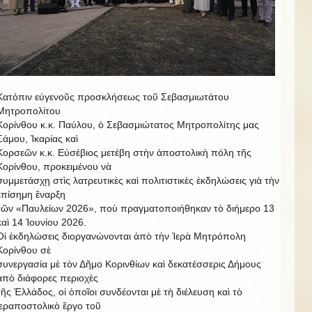
Κατόπιν εὐγενοῦς προσκλήσεως τοῦ Σεβασμιωτάτου
Μητροπολίτου
Κορίνθου κ.κ. Παύλου, ὁ Σεβασμιώτατος Μητροπολίτης μας
Σάμου, Ἰκαρίας καὶ
Κορσεῶν κ.κ. Εὐσέβιος μετέβη στὴν ἀποστολικὴ πόλη τῆς
Κορίνθου, προκειμένου νὰ
συμμετάσχῃ στὶς λατρευτικὲς καὶ πολιτιστικὲς ἐκδηλώσεις γιὰ τὴν
ἐπίσημη ἔναρξη
τῶν «Παυλείων 2026», ποὺ πραγματοποιήθηκαν τὸ διήμερο 13
καὶ 14 Ἰουνίου 2026.
Οἱ ἐκδηλώσεις διοργανώνονται ἀπὸ τὴν Ἱερὰ Μητρόπολη
Κορίνθου σὲ
συνεργασία μὲ τὸν Δῆμο Κορινθίων καὶ δεκατέσσερις Δήμους
ἀπὸ διάφορες περιοχὲς
τῆς Ἑλλάδος, οἱ ὁποῖοι συνδέονται μὲ τὴ διέλευση καὶ τὸ
ἱεραποστολικὸ ἔργο τοῦ