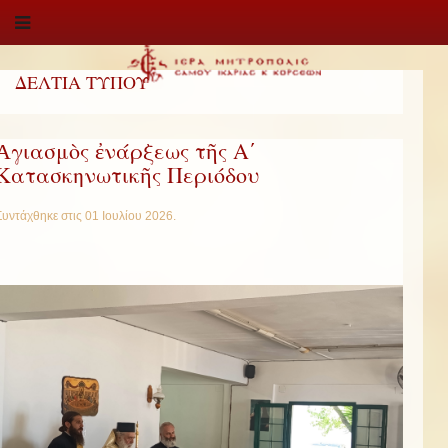
ΔΕΛΤΙΑ ΤΥΠΟΥ
Ἀγιασμὸς ἐνάρξεως τῆς Α΄
Κατασκηνωτικῆς Περιόδου
Συντάχθηκε στις
01 Ιουλίου 2026
.