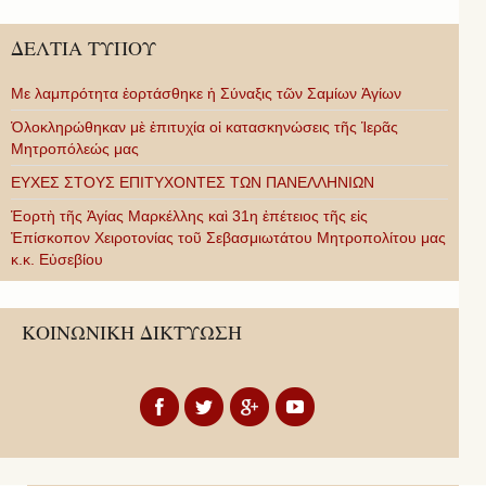
ΔΕΛΤΙΑ ΤΥΠΟΥ
Με λαμπρότητα ἑορτάσθηκε ἡ Σύναξις τῶν Σαμίων Ἁγίων
Ὁλοκληρώθηκαν μὲ ἐπιτυχία οἱ κατασκηνώσεις τῆς Ἱερᾶς
Μητροπόλεώς μας
ΕΥΧΕΣ ΣΤΟΥΣ ΕΠΙΤΥΧΟΝΤΕΣ ΤΩΝ ΠΑΝΕΛΛΗΝΙΩΝ
Ἑορτὴ τῆς Ἁγίας Μαρκέλλης καὶ 31η ἐπέτειος τῆς εἰς
Ἐπίσκοπον Χειροτονίας τοῦ Σεβασμιωτάτου Μητροπολίτου μας
κ.κ. Εὐσεβίου
ΚΟΙΝΩΝΙΚΗ ΔΙΚΤΥΩΣΗ