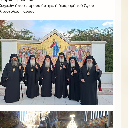
Κεχρεῶν ὅπου παρουσιάστηκε ἡ διαδρομή τοῦ Ἁγίου
Ἀποστόλου Παύλου.