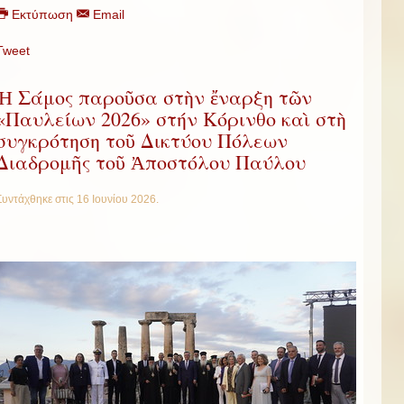
Εκτύπωση
Email
Tweet
Ἡ Σάμος παροῦσα στὴν ἔναρξη τῶν
«Παυλείων 2026» στήν Κόρινθο καὶ στὴ
συγκρότηση τοῦ Δικτύου Πόλεων
Διαδρομῆς τοῦ Ἀποστόλου Παύλου
Συντάχθηκε στις
16 Ιουνίου 2026
.