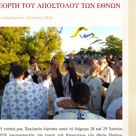
ΕΟΡΤΗ ΤΟΥ ΑΠΟΣΤΟΛΟΥ ΤΩΝ ΕΘΝΩΝ
Συντάχθηκε στις
29 Ιουνίου 2026
.
Ἡ τοπική μας Ἐκκλησία ἑόρτασε κατά τό διήμερο 28 καί 29 Ἰουνίου
2026 λαμπροπρεπῶς τὴν ἑορτὴ τοῦ Ἀποστόλου τῶν ἐθνῶν Παύλου