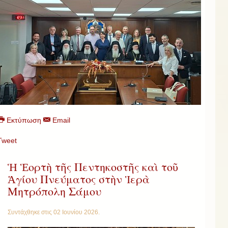
Εκτύπωση
Email
Tweet
Ἡ Ἑορτὴ τῆς Πεντηκοστῆς καὶ τοῦ
Ἁγίου Πνεύματος στὴν Ἱερὰ
Μητρόπολη Σάμου
Συντάχθηκε στις
02 Ιουνίου 2026
.