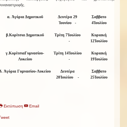
συναναστροφῆς
.
α. Ἀγόρια Δημοτικοῦ
Δευτέρα
29
Σαββατο
Ἰου
ν
ίου
-
4
Ἰουλίου
β.
Κορίτσια Δημοτικοῦ
Τρίτη
7
Ἰουλίου
Κυριακή
-
1
2
Ἰουλίου
γ.
Κορίτσια
Γυμνασίου-
Τρίτη
1
4
Ἰουλίου
Κυριακή
Λυκείου
-
19
Ἰουλίου
δ.
Ἀγόρια Γυμνασίου-Λυκείου
Δευτέρα
Σαββατο
2
0
Ἰουλίου
-
25
Ἰουλίου
Εκτύπωση
Email
Tweet