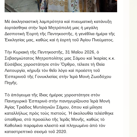
Μὲ ἐκκλησιαστικὴ λαμπρότητα καὶ πνευματικὴ κατάνυξη
ἐορτάσθηκε στὴν Ἱερὰ Μητρόπολή μας ἡ μεγάλη
Δεσποτικὴ Ἑορτὴ τῆς Πεντηκοστῆς, ἡ γενέθλια ἡμέρα τῆς
Ἐκκλησίας μας, καθὼς καὶ ἡ ἑορτὴ τοῦ Ἁγίου Πνεύματος.
Τὴν Κυριακὴ τῆς Πεντηκοστῆς, 31 Μαΐου 2026, ὁ
Σεβασμιώτατος Μητροπολίτης μας Σάμου καὶ Ἰκαρίας κ.κ.
Εὐσέβιος χοροστάτησε στὸν Ὄρθρο, τέλεσε τὴ Θεία
Λειτουργία, κήρυξε τὸν θεῖο λόγο καὶ προέστη τοῦ
Ἑσπερινοῦ τῆς Γονυκλισίας στὴν Ἱερὰ Μονὴ Ζωοδόχου
Πηγῆς.
Τὸ ἀπόγευμα τῆς ἴδιας ἡμέρας χοροστάτησε στὸν
Πανηγυρικὸ Ἑσπερινὸ στὴν πανηγυρίζουσα Ἱερὰ Μονὴ
Ἁγίας Τριάδος Μυτιληνιῶν Σάμου, ὅπου καὶ μίλησε
καταλλήλως πρὸς τοὺς πιστούς. Ἡ ἀκολουθία τελέσθηκε
ὑπαίθρια, στὸ προαύλιο τῆς Ἱερᾶς Μονῆς, καθὼς τὸ
Καθολικὸ παραμένει κλειστὸ καὶ πληγωμένο ἀπὸ τὸν
καταστρεπτικὸ σεισμὸ τοῦ 2020.