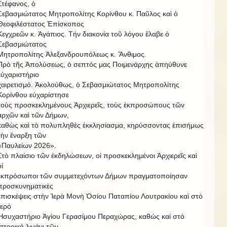
Στέφανος, ὁ
Σεβασμιώτατος Μητροπολίτης Κορίνθου κ. Παῦλος καὶ ὁ
Θεοφιλέστατος Ἐπίσκοπος
Κεγχρεῶν κ. Ἀγάπιος. Τήν διακονία τοῦ λόγου ἔλαβε ὁ
Σεβασμιώτατος
Μητροπολίτης Ἀλεξανδρουπόλεως κ. Ἄνθιμος.
Πρὸ τῆς Ἀπολύσεως, ὁ σεπτός μας Ποιμενάρχης ἀπηύθυνε
εὐχαριστήριο
χαιρετισμό. Ἀκολούθως, ὁ Σεβασμιώτατος Μητροπολίτης
Κορίνθου εὐχαρίστησε
τοὺς προσκεκλημένους Ἀρχιερεῖς, τοὺς ἐκπροσώπους τῶν
ἀρχῶν καὶ τῶν Δήμων,
καθὼς καὶ τὸ πολυπληθὲς ἐκκλησίασμα, κηρύσσοντας ἐπισήμως
τὴν ἔναρξη τῶν
«Παυλείων 2026».
Στὸ πλαίσιο τῶν ἐκδηλώσεων, οἱ προσκεκλημένοι Ἀρχιερεῖς καὶ
οἱ
ἐκπρόσωποι τῶν συμμετεχόντων Δήμων πραγματοποίησαν
προσκυνηματικὲς
ἐπισκέψεις στὴν Ἱερὰ Μονὴ Ὁσίου Παταπίου Λουτρακίου καὶ στό
Ἱερό
Ἡσυχαστήριο Ἁγίου Γερασίμου Περαχώρας, καθώς καί στό
ἱστορικό λιμάνι τῶν