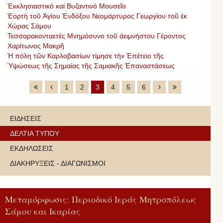
Ἐκκλησιαστικό καί Βυζαντινό Μουσεῖο
Ἑορτὴ τοῦ Ἁγίου Ἐνδόξου Νεομάρτυρος Γεωργίου τοῦ ἐκ
Χώρας Σάμου
Τεσσαρακονταετές Μνημόσυνο τοῦ ἀειμνήστου Γέροντος
Χαρίτωνος Μακρῆ
Ἡ πόλη τῶν Καρλοβασίων τίμησε τὴν Ἐπέτειο τῆς
Ὑψώσεως τῆς Σημαίας τῆς Σαμιακῆς Ἐπαναστάσεως
1
2
3
4
5
6
ΕΙΔΗΣΕΙΣ
ΔΕΛΤΙΑ ΤΥΠΟΥ
ΕΚΔΗΛΩΣΕΙΣ
ΔΙΑΚΗΡΥΞΕΙΣ - ΔΙΑΓΩΝΙΣΜΟΙ
Μεταμόρφωσις: Περιοδικό Ιεράς Μητροπόλεως
Σάμου και Ικαρίας