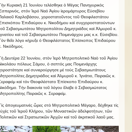
Τὴν Κυριακὴ 21 Ἰουνίου τελέσθηκε ὁ Μέγας Πανηγυρικὸς
Ἑσπερινός, στόν Ἱερό Ναό Ἁγίου ἱερομάρτυρος Εὐσεβίου
Παλαιοῦ Καρλοβάσου, χοροστατοῦντος τοῦ Θεοφιλεστάτου
Ἐπισκόπου Ἐπιδαύρου κ. Νικοδήμου καὶ συγχοροστατούντων
τοῦ Σεβασμιωτάτου Μητροπολίτου Δημητριάδος καὶ Ἀλμυροῦ κ.
Ἰγνατίου καὶ τοῦ Σεβασμιωτάτου Ποιμενάρχου μας κ.κ. Εὐσεβίου.
Τὸν θεῖο λόγο κήρυξε ὁ Θεοφιλέστατος Ἐπίσκοπος Ἐπιδαύρου
κ. Νικόδημος.
Τὴ Δευτέρα 22 Ἰουνίου, στὸν Ἱερὸ Μητροπολιτικὸ Ναὸ τοῦ Ἁγίου
Νικολάου πόλεως Σάμου, ὁ σεπτός μας Ποιμενάρχης
χοροστάτησε καί συνιερούργησε μέ τούς Σεβασμιωτάτους
Μητροπολίτες Δημητριάδος καὶ Ἀλμυροῦ κ. Ἰγνάτιο, Πειραιῶς κ.
Σεραφεὶμ καὶ τόν Θεοφιλέστατο Ἐπίσκοπο Ἐπιδαύρου κ.
Νικόδημο. Τήν διακονία τοῦ λόγου ἔλαβε ὁ Σεβασμιώτατος
Μητροπολίτης Πειραιῶς κ. Σεραφείμ.
Τίς ἀπογευματινές ὧρες στὸ Μητροπολιτικὸ Μέγαρο, δέχθηκε τίς
εὐχές τοῦ Ἱεροῦ Κλήρου, τῶν Μοναστικῶν ἀδελφοτήτων, τῶν
Πολιτικῶν καί Στρατιωτικῶν Ἀρχῶν καί τοῦ ἀκριτικοῦ λαοῦ μας.