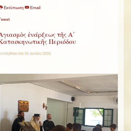
Εκτύπωση
Email
Tweet
Ἀγιασμὸς ἐνάρξεως τῆς Α΄
Κατασκηνωτικῆς Περιόδου
Συντάχθηκε στις
01 Ιουλίου 2026
.