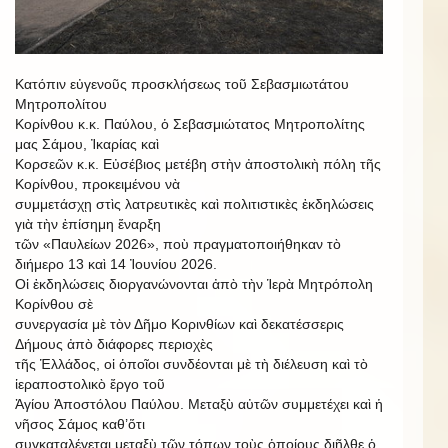
Κατόπιν εὐγενοῦς προσκλήσεως τοῦ Σεβασμιωτάτου
Μητροπολίτου
Κορίνθου κ.κ. Παύλου, ὁ Σεβασμιώτατος Μητροπολίτης
μας Σάμου, Ἰκαρίας καὶ
Κορσεῶν κ.κ. Εὐσέβιος μετέβη στὴν ἀποστολικὴ πόλη τῆς
Κορίνθου, προκειμένου νὰ
συμμετάσχῃ στὶς λατρευτικὲς καὶ πολιτιστικὲς ἐκδηλώσεις
γιὰ τὴν ἐπίσημη ἔναρξη
τῶν «Παυλείων 2026», ποὺ πραγματοποιήθηκαν τὸ
διήμερο 13 καὶ 14 Ἰουνίου 2026.
Οἱ ἐκδηλώσεις διοργανώνονται ἀπὸ τὴν Ἱερὰ Μητρόπολη
Κορίνθου σὲ
συνεργασία μὲ τὸν Δῆμο Κορινθίων καὶ δεκατέσσερις
Δήμους ἀπὸ διάφορες περιοχὲς
τῆς Ἑλλάδος, οἱ ὁποῖοι συνδέονται μὲ τὴ διέλευση καὶ τὸ
ἱεραποστολικὸ ἔργο τοῦ
Ἁγίου Ἀποστόλου Παύλου. Μεταξὺ αὐτῶν συμμετέχει καὶ ἡ
νῆσος Σάμος καθ’ὅτι
συγκαταλέγεται μεταξὺ τῶν τόπων τοὺς ὁποίους διῆλθε ὁ