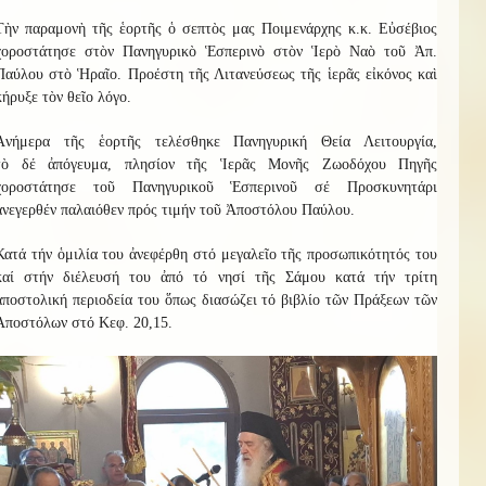
Τὴν παραμονὴ τῆς ἑορτῆς ὁ σεπτὸς μας Ποιμενάρχης κ.κ. Εὐσέβιος
χοροστάτησε στὸν Πανηγυρικὸ Ἑσπερινὸ στὸν Ἱερὸ Ναὸ τοῦ Ἀπ.
Παύλου στὸ Ἡραῖο. Προέστη τῆς Λιτανεύσεως τῆς ἱερᾶς εἰκόνος καὶ
κήρυξε τὸν θεῖο λόγο.
Ἀνήμερα τῆς ἑορτῆς
τελέσθηκε
Πανηγυρική Θεία Λειτουργία,
τὸ
δέ
ἀπόγευμα, πλησίον τῆς Ἱερᾶς Μονῆς Ζωοδόχου Πηγῆς
χοροστάτησε τοῦ Πανηγυρικοῦ Ἑσπερινοῦ σέ Προσκυνητάρι
ἀνεγερθέν παλαιόθεν πρός τιμήν τοῦ Ἀποστόλου Παύλου.
Κατά τήν ὁμιλία του ἀνεφέρθη στό μεγαλεῖο τῆς προσωπικότητός του
καί στήν διέλευσή του ἀπό τό νησί τῆς Σάμου κατά τήν τρίτη
ἀποστολική περιοδεία του ὅπως διασώζει τό βιβλίο τῶν Πράξεων τῶν
Ἀποστόλων στό Κεφ. 20,15.