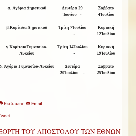
α. Ἀγόρια Δημοτικοῦ
Δευτέρα
29
Σαββατο
Ἰου
ν
ίου
-
4
Ἰουλίου
β.
Κορίτσια Δημοτικοῦ
Τρίτη
7
Ἰουλίου
Κυριακή
-
1
2
Ἰουλίου
γ.
Κορίτσια
Γυμνασίου-
Τρίτη
1
4
Ἰουλίου
Κυριακή
Λυκείου
-
19
Ἰουλίου
δ.
Ἀγόρια Γυμνασίου-Λυκείου
Δευτέρα
Σαββατο
2
0
Ἰουλίου
-
25
Ἰουλίου
Εκτύπωση
Email
Tweet
ΕΟΡΤΗ ΤΟΥ ΑΠΟΣΤΟΛΟΥ ΤΩΝ ΕΘΝΩΝ