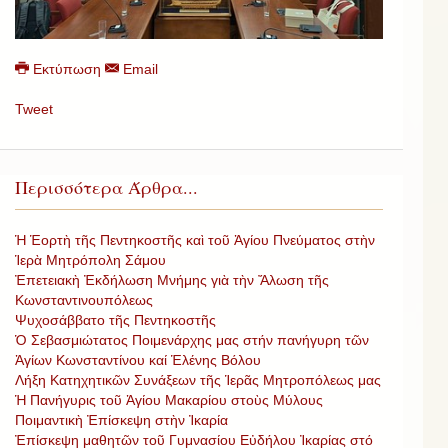
Εκτύπωση
Email
Tweet
Περισσότερα Άρθρα...
Ἡ Ἑορτὴ τῆς Πεντηκοστῆς καὶ τοῦ Ἁγίου Πνεύματος στὴν
Ἱερὰ Μητρόπολη Σάμου
Ἐπετειακὴ Ἐκδήλωση Μνήμης γιὰ τὴν Ἄλωση τῆς
Κωνσταντινουπόλεως
Ψυχοσάββατο τῆς Πεντηκοστῆς
Ὁ Σεβασμιώτατος Ποιμενάρχης μας στήν πανήγυρη τῶν
Ἁγίων Κωνσταντίνου καί Ἑλένης Βόλου
Λήξη Κατηχητικῶν Συνάξεων τῆς Ἱερᾶς Μητροπόλεως μας
Ἡ Πανήγυρις τοῦ Ἁγίου Μακαρίου στοὺς Μύλους
Ποιμαντικὴ Ἐπίσκεψη στὴν Ἰκαρία
Ἐπίσκεψη μαθητῶν τοῦ Γυμνασίου Εὐδήλου Ἰκαρίας στό