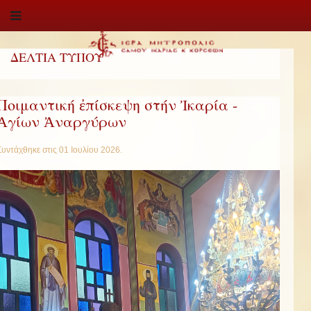
ΔΕΛΤΙΑ ΤΥΠΟΥ
Ποιμαντική ἐπίσκεψη στήν Ἰκαρία -
Ἁγίων Ἀναργύρων
Συντάχθηκε στις
01 Ιουλίου 2026
.