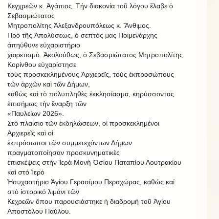
Κεγχρεῶν κ. Ἀγάπιος. Τήν διακονία τοῦ λόγου ἔλαβε ὁ
Σεβασμιώτατος
Μητροπολίτης Ἀλεξανδρουπόλεως κ. Ἄνθιμος.
Πρὸ τῆς Ἀπολύσεως, ὁ σεπτός μας Ποιμενάρχης
ἀπηύθυνε εὐχαριστήριο
χαιρετισμό. Ἀκολούθως, ὁ Σεβασμιώτατος Μητροπολίτης
Κορίνθου εὐχαρίστησε
τοὺς προσκεκλημένους Ἀρχιερεῖς, τοὺς ἐκπροσώπους
τῶν ἀρχῶν καὶ τῶν Δήμων,
καθὼς καὶ τὸ πολυπληθὲς ἐκκλησίασμα, κηρύσσοντας
ἐπισήμως τὴν ἔναρξη τῶν
«Παυλείων 2026».
Στὸ πλαίσιο τῶν ἐκδηλώσεων, οἱ προσκεκλημένοι
Ἀρχιερεῖς καὶ οἱ
ἐκπρόσωποι τῶν συμμετεχόντων Δήμων
πραγματοποίησαν προσκυνηματικὲς
ἐπισκέψεις στὴν Ἱερὰ Μονὴ Ὁσίου Παταπίου Λουτρακίου
καὶ στό Ἱερό
Ἡσυχαστήριο Ἁγίου Γερασίμου Περαχώρας, καθώς καί
στό ἱστορικό λιμάνι τῶν
Κεχρεῶν ὅπου παρουσιάστηκε ἡ διαδρομή τοῦ Ἁγίου
Ἀποστόλου Παύλου.