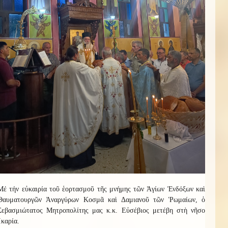
Μέ τήν εὐκαιρία τοῦ ἑορτασμοῦ τῆς μνήμης τῶν Ἁγίων Ἐνδόξων καὶ
Θαυματουργῶν Ἀναργύρων Κοσμᾶ καὶ Δαμιανοῦ τῶν Ῥωμαίων, ὁ
Σεβασμιώτατος Μητροπολίτης μας κ.κ. Εὐσέβιος μετέβη στὴ νῆσο
Ἰκαρία
.