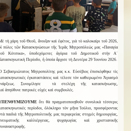
Μὲ τὴ χάρη τοῦ Θεοῦ, ἄνοιξαν καὶ ἐφέτος, γιὰ τὸ καλοκαίρι τοῦ 2026,
οἱ πύλες τῶν Κατασκηνώσεων τῆς Ἱερᾶς Μητροπόλεώς μας «Παναγία
τοῦ Κότσικα», ὑποδεχόμενες ἀγόρια τοῦ Δημοτικοῦ στὴν Α΄
Κατασκηνωτικὴ Περίοδο, ἡ ὁποία ἄρχισε τὴ Δευτέρα 29 Ἰουνίου 2026.
Ὁ
Σεβασμιώτατος Μητροπολίτης μας κ.κ. Εὐσέβιος ἐπισκέφθηκε τὶς
κατασκηνωτικὲς ἐγκαταστάσεις καὶ τέλεσε τὸν καθιερωμένο Ἁγιασμὸ
ἐνάρξεως
. Συνομίλησε
τὰ στελέχη τῆς κατασκήνωσης,
καί
ἀπηύθυνε
πατρικὲς εὐχὲς καὶ συμβουλές.
ΥΠΕΝΘΥΜΙΖΟΥΜΕ
ὅτι θ
ὰ πραγματοποιηθοῦν συνολικὰ τέσσερις
κατασκηνωτικὲς περίοδοι
,
ὁλόκληρο τὸν μῆνα Ἰούλιο, προσφέροντας
στὰ παιδιά τῆς Μητροπολιτικῆς μας περιφερείας στιγμὲς δημιουργίας,
πνευματικῆς καλλιέργειας, ψυχαγωγίας καὶ χριστιανικῆς
συναναστροφῆς
.