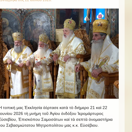
Ἡ τοπική μας Ἐκκλησία ἑόρτασε κατὰ τὸ διήμερο 21 καὶ 22
Ἰουνίου 2026 τὴ μνήμη τοῦ Ἁγίου ἐνδόξου Ἱερομάρτυρος
Εὐσεβίου, Ἐπισκόπου Σαμοσάτων καί τὰ σεπτὰ ὀνομαστήρια
του Σεβασμιώτατου Μητροπολίτου μας κ.κ. Εὐσέβιου.