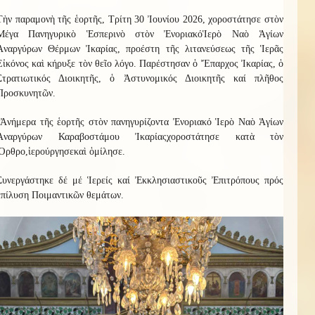
Τὴν παραμονὴ τῆς ἑορτῆς, Τρίτη 30 Ἰουνίου 2026, χοροστάτησε
σ
τὸν
Μέγα Πανηγυρικὸ Ἑσπερινὸ στὸν
Ἐνοριακό
Ἱερὸ Ναὸ Ἁγίων
Ἀναργύρων Θέρμων Ἰκαρίας, προέστη τῆς λιτανεύσεως τῆς Ἱερᾶς
Εἰκόνος καὶ κήρυξε τὸν θεῖο λόγο.
Παρέστησαν ὁ Ἔπαρχος Ἰκαρίας, ὁ
Στρατιωτικός Διοικητῆς, ὁ Ἀστυνομικός Διοικητῆς καί πλῆθος
Προσκυνητῶν.
Ἀνήμερα τῆς ἑορτῆς στὸν πανηγυρίζοντα
Ἐνοριακό
Ἱερὸ Ναὸ Ἁγίων
Ἀναργύρων Καραβοστάμου Ἰκαρίας
χοροστάτησε κατὰ τὸν
Ὄρθρο
,
ἱερούργησε
καὶ
ὁμίλησε
.
Συνεργάστηκε
δέ μέ Ἱερείς καί Ἐκκλησιαστικοῦς Ἐπιτρόπους πρός
ἐπίλυση Ποιμαντικῶν θεμάτων.