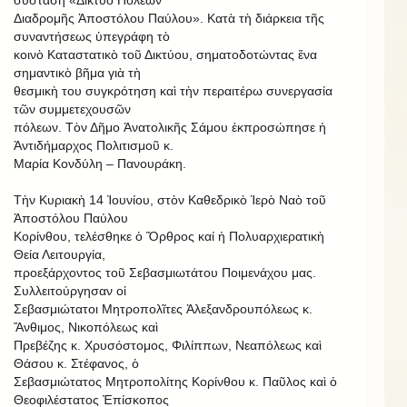
σύσταση «Δίκτυο Πόλεων
Διαδρομῆς Ἀποστόλου Παύλου». Κατὰ τὴ διάρκεια τῆς
συναντήσεως ὑπεγράφη τὸ
κοινὸ Καταστατικὸ τοῦ Δικτύου, σηματοδοτώντας ἕνα
σημαντικὸ βῆμα γιὰ τὴ
θεσμικὴ του συγκρότηση καὶ τὴν περαιτέρω συνεργασία
τῶν συμμετεχουσῶν
πόλεων. Τὸν Δῆμο Ἀνατολικῆς Σάμου ἐκπροσώπησε ἡ
Ἀντιδήμαρχος Πολιτισμοῦ κ.
Μαρία Κονδύλη – Πανουράκη.
Τὴν Κυριακὴ 14 Ἰουνίου, στὸν Καθεδρικὸ Ἱερὸ Ναὸ τοῦ
Ἀποστόλου Παύλου
Κορίνθου, τελέσθηκε ὁ Ὅρθρος καί ἡ Πολυαρχιερατικὴ
Θεία Λειτουργία,
προεξάρχοντος τοῦ Σεβασμιωτάτου Ποιμενάχου μας.
Συλλειτούργησαν οἱ
Σεβασμιώτατοι Μητροπολῖτες Ἀλεξανδρουπόλεως κ.
Ἄνθιμος, Νικοπόλεως καὶ
Πρεβέζης κ. Χρυσόστομος, Φιλίππων, Νεαπόλεως καὶ
Θάσου κ. Στέφανος, ὁ
Σεβασμιώτατος Μητροπολίτης Κορίνθου κ. Παῦλος καὶ ὁ
Θεοφιλέστατος Ἐπίσκοπος