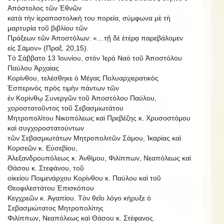
Ἀπόστολος τῶν Ἐθνῶν
κατὰ τὴν ἱεραποστολικὴ του πορεία, σύμφωνα μὲ τὴ
μαρτυρία τοῦ βιβλίου τῶν
Πράξεων τῶν Ἀποστόλων: «…τῇ δὲ ἑτέρᾳ παρεβάλομεν
εἰς Σάμον» (Πραξ. 20,15).
Τὸ Σάββατο 13 Ἰουνίου, στὸν Ἱερὸ Ναὸ τοῦ Ἀποστόλου
Παύλου Ἀρχαίας
Κορίνθου, τελέσθηκε ὁ Μέγας Πολυαρχιερατικὸς
Ἑσπερινὸς πρὸς τιμὴν πάντων τῶν
ἐν Κορίνθῳ Συνεργῶν τοῦ Ἀποστόλου Παύλου,
χοροστατοῦντος τοῦ Σεβασμιωτάτου
Μητροπολίτου Νικοπόλεως καὶ Πρεβέζης κ. Χρυσοστόμου
καὶ συγχοροστατούντων
τῶν Σεβασμιωτάτων Μητροπολιτῶν Σάμου, Ἰκαρίας καὶ
Κορσεῶν κ. Εὐσεβίου,
Ἀλεξανδρουπόλεως κ. Ἀνθίμου, Φιλίππων, Νεαπόλεως καὶ
Θάσου κ. Στεφάνου, τοῦ
οἰκείου Ποιμενάρχου Κορίνθου κ. Παύλου καὶ τοῦ
Θεοφιλεστάτου Ἐπισκόπου
Κεγχρεῶν κ. Ἀγαπίου. Τὸν θεῖο λόγο κήρυξε ὁ
Σεβασμιώτατος Μητροπολίτης
Φιλίππων, Νεαπόλεως καὶ Θάσου κ. Στέφανος.