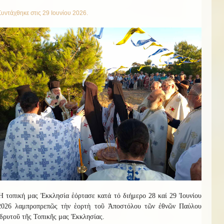
Συντάχθηκε στις
29 Ιουνίου 2026
.
Ἡ τοπική μας Ἐκκλησία ἑόρτασε κατά τό διήμερο 28 καί 29 Ἰουνίου
2026 λαμπροπρεπῶς τὴν ἑορτὴ τοῦ Ἀποστόλου τῶν ἐθνῶν Παύλου
ἱδρυτοῦ τῆς Τοπικῆς μας Ἐκκλησίας.