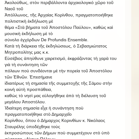
Ἀκολούθως, στὸν περιβάλλοντα ἀρχαιολογικό χῶρο τοῦ
Ναοῦ τοῦ
Ἀπόλλωνος, τῆς Ἀρχαίας Κορίνθου, πραγματοποιήθηκε
πολιτιστικὴ ἐκδήλωση μὲ
θέμα «Στὰ βήματα τοῦ Ἀποστόλου Παύλου», καθὼς καὶ
μουσικὴ ἐκδήλωση μὲ τὸ
σύνολο ἐγχόρδων De Profundis Ensemble.
Κατὰ τὴ διάρκεια τῆς ἐκδηλώσεως, ὁ Σεβασμιώτατος
Μητροπολίτης μας κ.κ.
Εὐσέβιος ἀπηύθυνε χαιρετισμό, ἐκφράζοντας τὴ χαρὰ του
γιὰ τὴ συνάντηση τῶν
πόλεων ποὺ συνδέονται μὲ τὴν πορεία τοῦ Ἀποστόλου
τῶν Ἐθνῶν. Ἐπεσήμανε
ἰδιαιτέρως τὴ σημασία τῆς συμμετοχῆς τῆς Σάμου στὴν
κοινὴ αὐτὴ προσπάθεια,
καθὼς τὸ νησὶ μας εὐλογήθηκε ἀπὸ τὴ διέλευση τοῦ
μεγάλου Ἀποστόλου.
Ἰδιαίτερη σημασία εἶχε ἡ συνάντηση ποὺ
πραγματοποιήθηκε στὸ Δημαρχεῖο
Κορίνθου, ὅπου ὁ Δήμαρχος Κορινθίων κ. Νικόλαος
Σταυρέλης ὑποδέχθηκε τοὺς
ἐκπροσώπους τῶν Δήμων ποὺ συμμετέχουν στὸ ὑπὸ