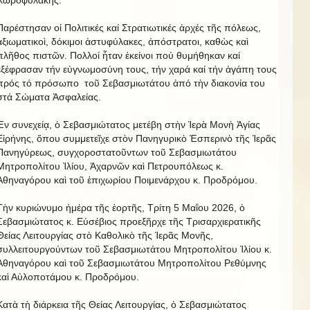
Χωροφυλακῆς.
Παρέστησαν οἱ Πολιτικές καί Στρατιωτικές ἀρχές τῆς πόλεως,
ἀξιωματικοὶ, δόκιμοι ἀστυφύλακες, ἀπόστρατοι, καθὼς καὶ
πλῆθος πιστῶν. Πολλοί ἦταν ἐκείνοι πού θυμήθηκαν καί
ἐξέφρασαν τήν εὐγνωμοσύνη τους, τήν χαρά καί τήν ἀγάπη τους
πρός τό πρόσωπο τοῦ Σεβασμιωτάτου ἀπό τὴν διακονία του
στά Σώματα Ἀσφαλείας.
Ἐν συνεχείᾳ, ὁ Σεβασμιώτατος μετέβη στὴν Ἱερὰ Μονὴ Ἁγίας
Εἰρήνης, ὅπου συμμετεῖχε στὸν Πανηγυρικὸ Ἑσπερινὸ τῆς Ἱερᾶς
Πανηγύρεως, συγχοροστατοῦντων τοῦ Σεβασμιωτάτου
Μητροπολίτου Ἰλίου, Ἀχαρνῶν καὶ Πετρουπόλεως κ.
Ἀθηναγόρου καὶ τοῦ ἐπιχωρίου Ποιμενάρχου κ. Προδρόμου.
Τὴν κυριώνυμο ἡμέρα τῆς ἑορτῆς, Τρίτη 5 Μαΐου 2026, ὁ
Σεβασμιώτατος κ. Εὐσέβιος προεξῆρχε τῆς Τρισαρχιερατικῆς
Θείας Λειτουργίας στὸ Καθολικὸ τῆς Ἱερᾶς Μονῆς,
συλλειτουργούντων τοῦ Σεβασμιωτάτου Μητροπολίτου Ἰλίου κ.
Ἀθηναγόρου καὶ τοῦ Σεβασμιωτάτου Μητροπολίτου Ρεθύμνης
καὶ Αὐλοποτάμου κ. Προδρόμου.
Κατὰ τὴ διάρκεια τῆς Θείας Λειτουργίας, ὁ Σεβασμιώτατος