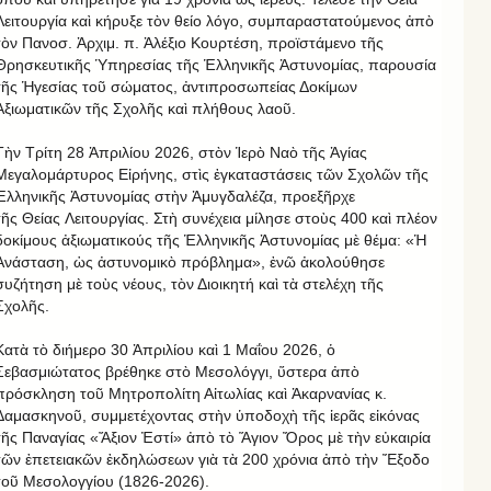
Λειτουργία καὶ κήρυξε τὸν θείο λόγο, συμπαραστατούμενος ἀπὸ
τὸν Πανοσ. Ἀρχιμ. π. Ἀλέξιο Κουρτέση, προϊστάμενο τῆς
Θρησκευτικῆς Ὑπηρεσίας τῆς Ἑλληνικῆς Ἀστυνομίας, παρουσία
τῆς Ἡγεσίας τοῦ σώματος, ἀντιπροσωπείας Δοκίμων
Ἀξιωματικῶν τῆς Σχολῆς καὶ πλήθους λαοῦ.
Τὴν Τρίτη 28 Ἀπριλίου 2026, στὸν Ἱερὸ Ναὸ τῆς Ἁγίας
Μεγαλομάρτυρος Εἰρήνης, στὶς ἐγκαταστάσεις τῶν Σχολῶν τῆς
Ἑλληνικῆς Ἀστυνομίας στὴν Ἀμυγδαλέζα, προεξῆρχε
τῆς Θείας Λειτουργίας. Στὴ συνέχεια μίλησε στοὺς 400 καὶ πλέον
δοκίμους ἀξιωματικούς τῆς Ἑλληνικῆς Ἀστυνομίας μὲ θέμα: «Ἡ
Ἀνάσταση, ὡς ἀστυνομικὸ πρόβλημα», ἐνῶ ἀκολούθησε
συζήτηση μὲ τοὺς νέους, τὸν Διοικητή καὶ τὰ στελέχη τῆς
Σχολῆς.
Κατὰ τὸ διήμερο 30 Ἀπριλίου καὶ 1 Μαΐου 2026, ὁ
Σεβασμιώτατος βρέθηκε στὸ Μεσολόγγι, ὕστερα ἀπὸ
πρόσκληση τοῦ Μητροπολίτη Αἰτωλίας καὶ Ἀκαρνανίας κ.
Δαμασκηνοῦ, συμμετέχοντας στὴν ὑποδοχὴ τῆς ἱερᾶς εἰκόνας
τῆς Παναγίας «Ἄξιον Ἐστί» ἀπὸ τὸ Ἅγιον Ὄρος μὲ τὴν εὐκαιρία
τῶν ἐπετειακῶν ἐκδηλώσεων γιὰ τὰ 200 χρόνια ἀπὸ τὴν Ἔξοδο
τοῦ Μεσολογγίου (1826-2026).