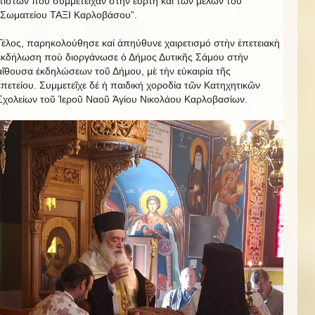
πιστῶν ποὺ συμμετεῖχαν στὴν ἑορτή καί τῶν μελῶν τοῦ
“Σωματείου ΤΑΞΙ Καρλοβάσου”.
Τέλος, παρηκολούθησε καί ἀπηύθυνε χαιρετισμό στὴν ἐπετειακὴ
ἐκδήλωση ποὺ διοργάνωσε ὁ Δήμος Δυτικῆς Σάμου στὴν
αἴθουσα ἐκδηλώσεων τοῦ Δήμου, μὲ τὴν εὐκαιρία τῆς
ἐπετείου. Συμμετεῖχε δέ ἡ παιδική χοροδία τῶν Κατηχητικῶν
Σχολείων τοῦ Ἱεροῦ Ναοῦ Ἁγίου Νικολάου Καρλοβασίων.