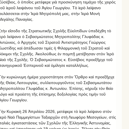
Εὐσέβιος, ὁ ὁποῖος μετέφερε γιὰ προσκύνηση τεμάχιο τῆς χειρός
τοῦ ἱεροῦ λειψάνου τοῦ Ἁγίου Γεωργίου. Τὸ ἱερὸ λείψανο
φυλάσσεται στὴν Ἱερὰ Μητρόπολή μας, στὴν Ἱερὰ Μονὴ
Μεγάλης Παναγίας.
Στὴν εἴσοδο τῆς Στρατιωτικῆς Σχολῆς Εὐελπίδων ὑπεδέχθη τὸ
ἱερὸ λείψανο ὁ Σεβασμιώτατος Μητροπολίτης Γλυφάδας κ.
Ἀντώνιος, ὁ Ἀρχηγός τοῦ Στρατοῦ Ἀντιστράτηγος Γεώργιος
Κωστίδης καὶ ἀπέδωσαν τιμές ἡ Φιλαρμονικὴ τοῦ Στρατοῦ καὶ
δόκιμοι τῆς Σχολῆς. Ἀκολούθως ἐν πομπῇ μετέβησαν στὸν Ἱερὸ
Ναὸ τῆς Σχολῆς. Ὁ Σεβασμιώτατος κ. Εὐσέβιος προεξῆρχε τοῦ
πανηγυρικοῦ Ἑσπερινοῦ καὶ ὁμίλησε καταλλήλως.
Τὴν κυριώνυμη ἡμέρα χοροστάτησε στὸν Ὄρθρο καὶ προεξῆρχε
τῆς Θείας Λειτουργίας, συλλειτουργοῦντος τοῦ Σεβασμιωτάτου
Μητροπολίτου Γλυφάδας κ. Ἀντωνίου. Ἐπίσης, κήρυξε τὸν θείο
λόγο καὶ προέστη τῆς ἐπίσημης δοξολογίας πρὸς τιμὴν τοῦ
Ἁγίου Γεωργίου.
Τὴν Κυριακὴ 26 Ἀπριλίου 2026, μετέφερε τὸ ἱερὸ λείψανο στὸν
Ἱερὸ Ναὸ Παμμεγίστων Ταξιαρχῶν στὴ Λεωφόρο Μεσογείων, στὶς
παλιὲς ἐγκαταστάσεις τῶν Σχολῶν τῆς Ἑλληνικῆς Ἀστυνομίας,
ὅπου καὶ ὑπηρέτησε γιὰ 19 χρόνια ὡς ἱερεύς. Τέλεσε τὴν Θεία