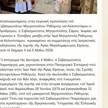
Ἀνταποκρινόμενος στὴν εὐγενικὴ πρόσκληση τοῦ
Σεβασμιωτάτου Μητροπολίτου Ρεθύμνης καὶ Αὐλοποτάμου κ.
Προδρόμου, ὁ Σεβασμιώτατος Μητροπολίτης Σάμου, Ἰκαρίας καὶ
Κορσεῶν κ. Εὐσέβιος μετέβη στὴν Ἱερὰ Μητρόπολη Ρεθύμνης
καὶ Αὐλοποτάμου, προκειμένου νὰ συμμετάσχῃ στὶς λατρευτικὲς
ἐκδηλώσεις τῆς ἑορτῆς τῆς Ἁγίας Μεγαλομάρτυρος Εἰρήνης,
κατὰ τὸ διήμερο 4 καὶ 5 Μαΐου 2026.
Τὸ ἀπόγευμα τῆς Δευτέρας 4 Μαΐου, ὁ Σεβασμιώτατος
Ποιμενάρχης μας χοροστάτησε στὸν Πανηγυρικὸ Ἑσπερινὸ ποὺ
τελέστηκε στὸν Ἱερὸ Ναὸ τῆς Ἁγίας Εἰρήνης, ἐντὸς τῆς Σχολῆς
Ἀστυφυλάκων Ρεθύμνης. Κατὰ τὴν ἀκολουθία ὁ Σεβασμιώτατος
ἐκήρυξε καὶ τὸν θεῖο λόγο, ἀναφερθεὶς στὸ πνευματικὸ
περιεχόμενο τῆς ἑορτῆς καὶ στήν ἱστορία ἀνεγέρσεως τοῦ Ἱεροῦ
Ναοῦ πού θεμελιώθηκε 28 Ἰουνίου 1979 καί ἐγκαινιάσθηκε 31
Μαϊου 1981, ὑπό τοῦ μακαριστοῦ Μητροπολίτου Ρεθύμνης
κυροῦ Τίτου καί παρουσία τοῦ Σεβασμιωτάτου Ποιμενάρχου μας
τότε προϊσταμένου τῆς Θρησκευτικῆς Ὑπηρεσίας τῆς Ἑλληνικῆς