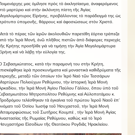
Ποιμενάρχης μας ὁμίλησε πρὸς τὸ ἐκκλησίασμα, ἀναφερόμενος
στὸ μαρτύριο καὶ στὴν ἀκλόνητη πίστη τῆς Ἁγίας
Μεγαλομάρτυρος Εἰρήνης, προβάλλοντας τὸ παράδειγμά της ὡς
πρότυπο ὑπομονῆς, θάρρους καὶ ἀφοσιώσεως στὸν Χριστό.
Μετὰ τὸ πέρας τῶν ἱερῶν ἀκολουθιῶν παρετέθη ἑόρτια τράπεζα
ἀπὸ τὴν Ἱερὰ Μονή, ἐνῶ πλῆθος πιστῶν ἀπὸ διάφορες περιοχὲς
τῆς Κρήτης προσῆλθε γιὰ νὰ τιμήσῃ τὴν Ἁγία Μεγαλομάρτυρα
Εἰρήνη καὶ νὰ λάβῃ τὴν εὐλογία της.
Ὁ Σεβασμιώτατος, κατὰ τὴν παραμονὴ του στὴν Κρήτη,
ἐπισκέφθηκε ἱερὰ προσκυνήματα καὶ μοναστικὰ καθιδρύματα τῆς
περιοχῆς, μεταξὺ τῶν ὁποίων τόν Ἱερό Ναό τῶν Τεσσάρων
Μαρτύρων Πολιούχων Ρεθύμνου, τὴν ἱστορική Ἱερὰ Μονὴ
Ἀρκαδίου, τήν Ἱερά Μονή Ἁγίου Παύλου Γάλλου, ὅπου ὑπὸ τοῦ
Σεβασμιωτάτου Μητροπολίτου Ρεθύμνης καὶ Αὐλοποτάμου κ.
Προδρόμου τελέσθηκαν τὰ ἐγκαίνια τοῦ πρώτου Ἱεροῦ Ναοῦ ἐπ’
ὀνόματι τοῦ Ὁσίου Ἰωσήφ τοῦ Ἡσυχαστοῦ, τὴν Ἱερὰ Μονὴ
Μεταμορφώσεως τοῦ Σωτῆρος Κουμπέ , τὴν Ἱερὰ Μονὴ Ἁγίας
Ἀναστασίας τῆς Ρωμαίας Ρεθύμνου, καθὼς καὶ τὸ Ἱερὸ
Ἡσυχαστήριο Εἰσοδίων τῆς Θεοτόκου Ρογδιᾶς Ἡρακλείου.