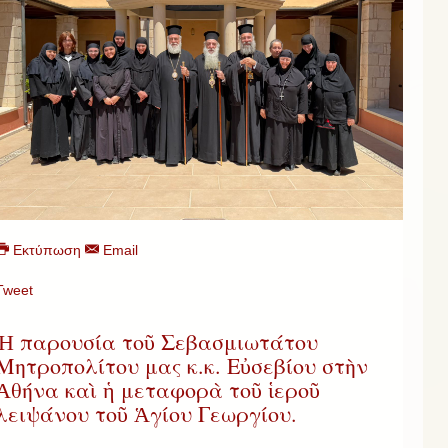
Εκτύπωση
Email
Tweet
Ἡ παρουσία τοῦ Σεβασμιωτάτου
Μητροπολίτου μας κ.κ. Εὐσεβίου στὴν
Ἀθήνα καὶ ἡ μεταφορὰ τοῦ ἱεροῦ
λειψάνου τοῦ Ἁγίου Γεωργίου.