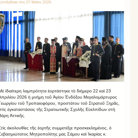
Συντάχθηκε στις
07 Μαϊος 2026
.
Μὲ ἰδιαίτερη λαμπρότητα ἐορτάστηκε τὸ διήμερο 22 καὶ 23
Ἀπριλίου 2026 ἡ μνήμη τοῦ Ἁγίου Ἐνδόξου Μεγαλομάρτυρος
Γεωργίου τοῦ Τροπαιοφόρου, προστάτου τοῦ Στρατοῦ Ξηρᾶς,
στὶς ἐγκαταστάσεις τῆς Στρατιωτικῆς Σχολῆς Εὐελπίδων στὴ
Βάρη Ἀττικῆς.
Στὶς ἀκολουθίες τῆς ἑορτῆς συμμετεῖχε προσκεκλημένος, ὁ
Σεβασμιώτατος Μητροπολίτης μας Σάμου καὶ Ἰκαρίας κ.