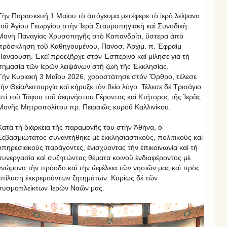
Τὴν Παρασκευή 1 Μαΐου τὸ ἀπόγευμα μετέφερε τὸ ἱερὸ λείψανο
τοῦ Ἁγίου Γεωργίου στὴν Ἱερὰ Σταυροπηγιακὴ καὶ Συνοδικὴ
Μονὴ Παναγίας Χρυσοπηγῆς στὸ Καπανδρίτι, ὕστερα ἀπὸ
πρόσκληση τοῦ Καθηγουμένου, Πανοσ. Ἀρχιμ. π. Ἐφραίμ
Παναούση. Ἐκεῖ προεξῆρχε στὸν Ἑσπερινὸ καὶ μίλησε γιὰ τὴ
σημασία τῶν ἱερῶν λειψάνων στὴ ζωὴ τῆς Ἐκκλησίας.
Τήν Κυριακὴ 3 Μαΐου 2026, χοροστάτησε στόν Ὄρθρο, τέλεσε
τήν ΘείαΛειτουργία καὶ κήρυξε τὸν θείο λόγο. Τέλεσε δέ Τρισάγιο
ἐπί τοῦ Τάφου τοῦ ἀειμνήστου Γέροντος καί Κτήτορος τῆς Ἱερᾶς
Μονῆς Μητροπολίτου πρ. Πειραιῶς κυροῦ Καλλινίκου.
Κατὰ τὴ διάρκεια τῆς παραμονῆς του στὴν Ἀθήνα, ὁ
Σεβασμιώτατος συναντήθηκε μὲ ἐκκλησιαστικοὺς, πολιτικοὺς καὶ
ὑπηρεσιακοὺς παράγοντες, ἐνισχύοντας τὴν ἐπικοινωνία καὶ τὴ
συνεργασία καὶ συζητώντας θέματα κοινοῦ ἐνδιαφέροντος μὲ
γνώμονα τὴν πρόοδο καὶ τὴν ὠφέλεια τῶν νησιῶν μας καὶ πρὸς
ἐπίλυση ἐκκρεμούντων ζητημάτων. Κυρίως δέ τῶν
συσμοπλείκτων Ἱερῶν Ναῶν μας.