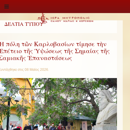
ΔΕΛΤΙΑ ΤΥΠΟΥ
Ἡ πόλη τῶν Καρλοβασίων τίμησε τὴν
Ἐπέτειο τῆς Ὑψώσεως τῆς Σημαίας τῆς
Σαμιακῆς Ἐπαναστάσεως
Συντάχθηκε στις
08 Μαϊος 2026
.