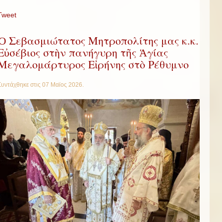
Tweet
Ὁ Σεβασμιώτατος Μητροπολίτης μας κ.κ.
Εὐσέβιος στὴν πανήγυρη τῆς Ἁγίας
Μεγαλομάρτυρος Εἰρήνης στὸ Ρέθυμνο
Συντάχθηκε στις
07 Μαϊος 2026
.