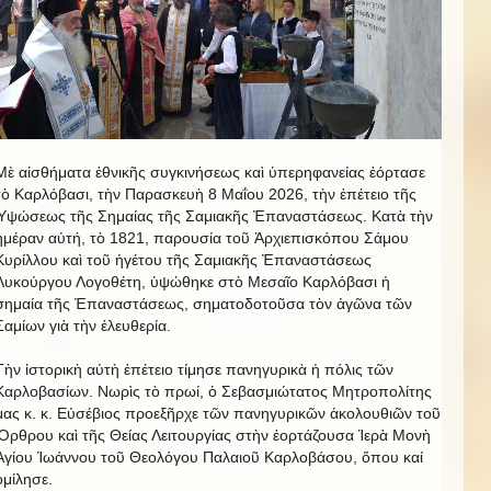
Μὲ αἰσθήματα ἐθνικῆς συγκινήσεως καὶ ὑπερηφανείας ἐόρτασε
τὸ Καρλόβασι, τὴν Παρασκευὴ 8 Μαΐου 2026, τὴν ἐπέτειο τῆς
Ὑψώσεως τῆς Σημαίας τῆς Σαμιακῆς Ἐπαναστάσεως. Κατὰ τὴν
ἡμέραν αὐτή, τὸ 1821, παρουσία τοῦ Ἀρχιεπισκόπου Σάμου
Κυρίλλου καὶ τοῦ ἡγέτου τῆς Σαμιακῆς Ἐπαναστάσεως
Λυκούργου Λογοθέτη, ὑψώθηκε στὸ Μεσαῖο Καρλόβασι ἡ
σημαία τῆς Ἐπαναστάσεως, σηματοδοτοῦσα τὸν ἀγῶνα τῶν
Σαμίων γιὰ τὴν ἐλευθερία.
Τὴν ἱστορικὴ αὐτὴ ἐπέτειο τίμησε πανηγυρικὰ ἡ πόλις τῶν
Καρλοβασίων. Νωρὶς τὸ πρωί, ὁ Σεβασμιώτατος Μητροπολίτης
μας κ. κ. Εὐσέβιος προεξῆρχε τῶν πανηγυρικῶν ἀκολουθιῶν τοῦ
Ὄρθρου καὶ τῆς Θείας Λειτουργίας στὴν ἑορτάζουσα Ἱερὰ Μονὴ
Ἁγίου Ἰωάννου τοῦ Θεολόγου Παλαιοῦ Καρλοβάσου, ὅπου καί
ὁμίλησε.