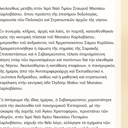
Ἀκολούθως μετέβη στὸν Ἱερὸ Ναὸ Τιμίου Σταυροῦ Μεσαίου
Καρλοβάσου, ὅπου προέστη τῆς ἐπισήμου δοξολογίας,
παρουσία τῶν Πολιτικῶν καὶ Στρατιωτικῶν ἀρχῶν τῆς νήσου.
Ἐν συνεχείᾳ, κλῆρος, ἀρχὲς καὶ λαὸς, ἐν πομπῇ, κατευθύνθηκαν
πρὸς τὴν κεντρικὴ πλατεία τοῦ Μεσαίου Καρλοβάσου,
ἔμπροσθεν τοῦ ἀνδριάντος τοῦ Ἀρχιεπισκόπου Σάμου Κυρίλλου.
Πραγματοποιήθηκε ἡ ὕψωση τῆς σημαίας τῆς Σαμιακῆς
Ἐπαναστάσεως καὶ ὁ Σεβασμιώτατος τέλεσε ἐπιμνημόσυνη
δέηση ὑπὲρ τῶν ἀγωνισαμένων καὶ πεσόντων διά την ελευθερία
της Νήσου. Ἀκολούθησαν ἡ κατάθεση στεφάνων, ὁ πανηγυρικὸς
τῆς ἡμέρας ἀπό τήν Ἀντιπεριφερειάρχη καί Ἐκπαιδευτικό κ.
Σουλτάνα Ἀνδρεάδου, καθὼς καὶ ἡ μαθητικὴ καὶ στρατιωτικὴ
παρέλαση στὴν κεντρικὴ ὁδὸ Ὀγδόης Μαΐου τοῦ Μεσαίου
Καρλοβάσου.
Τὸ ἀπόγευμα τῆς ἰδίας ἡμέρας, ὁ Σεβασμιώτατος χοροστάτησε
κατὰ τὴν ἀκολουθία τοῦ πανηγυρικοῦ Ἑσπερινοῦ, μὲ τὴν
εὐκαιρία τῆς ἑορτῆς τοῦ Ἁγίου Χριστοφόρου, προστάτου τῶν
ὁδηγῶν, στὸν Ἱερὸ Ναὸ Ἁγίου Νικολάου Ποταμίου
Καρλοβάσου, κήρυξε τὸν θεῖο λόγο, εὐλόγησε τὰ ὀχήματα τῶν