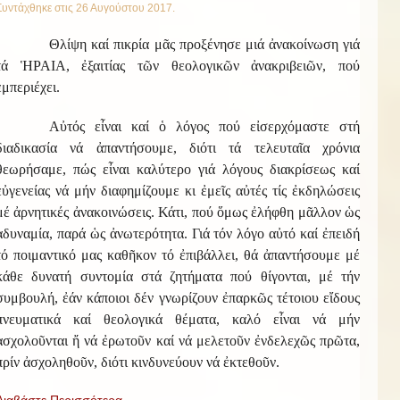
Συντάχθηκε στις
26 Αυγούστου 2017
.
Θλίψη καί πικρία μᾶς προξένησε μιά ἀνακοίνωση γιά
τά ἩΡΑΙΑ, ἐξαιτίας τῶν θεολογικῶν ἀνακριβειῶν, πού
ἐμπεριέχει.
Αὐτός εἶναι καί ὁ λόγος πού εἰσερχόμαστε στή
διαδικασία νά ἀπαντήσουμε, διότι τά τελευταῖα χρόνια
θεωρήσαμε, πώς εἶναι καλύτερο γιά λόγους διακρίσεως καί
εὐγενείας νά μήν διαφημίζουμε κι ἐμεῖς αὐτές τίς ἐκδηλώσεις
μέ ἀρνητικές ἀνακοινώσεις. Κάτι, πού ὅμως ἐλήφθη μᾶλλον ὡς
ἀδυναμία, παρά ὡς ἀνωτερότητα. Γιά τόν λόγο αὐτό καί ἐπειδή
τό ποιμαντικό μας καθῆκον τό ἐπιβάλλει, θά ἀπαντήσουμε μέ
κάθε δυνατή συντομία στά ζητήματα πού θίγονται, μέ τήν
συμβουλή, ἐάν κάποιοι δέν γνωρίζουν ἐπαρκῶς τέτοιου εἴδους
πνευματικά καί θεολογικά θέματα, καλό εἶναι νά μήν
ἀσχολοῦνται ἤ νά ἐρωτοῦν καί νά μελετοῦν ἐνδελεχῶς πρῶτα,
πρίν ἀσχοληθοῦν, διότι κινδυνεύουν νά ἐκτεθοῦν.