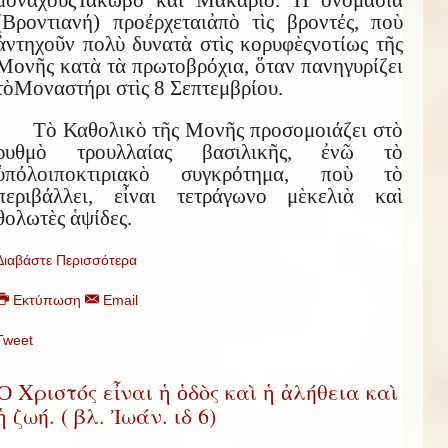
μοναχοὺς
Ἰάκωβο καὶ Μακάριο. Ἡ ὀνομασία
(Βροντιανή) προέρχεται
ἀπὸ τὶς βροντές, ποὺ
ἀντηχοῦν πολὺ δυνατὰ στὶς κορυφὲς
νοτίως τῆς
Μονῆς κατὰ τὰ πρωτοβρόχια, ὅταν πανηγυρίζει
τὸ
Μοναστήρι στὶς 8 Σεπτεμβρίου.
Τὸ Καθολικὸ τῆς Μονῆς προσομοιάζει στὸ
ρυθμὸ τρουλλαίας βασιλικῆς, ἐνῶ τὸ
ὑπόλοιπο
κτιριακὸ συγκρότημα, ποὺ τὸ
περιβάλλει, εἶναι τετράγωνο μὲ
κελιὰ καὶ
θολωτὲς ἁψίδες.
Διαβάστε Περισσότερα
Εκτύπωση
Email
Tweet
Ὁ Χριστός εἶναι ἡ ὁδὸς καὶ ἡ ἀλήθεια καὶ
ἡ ζωή. ( βλ. Ἰωάν. ιδ 6)