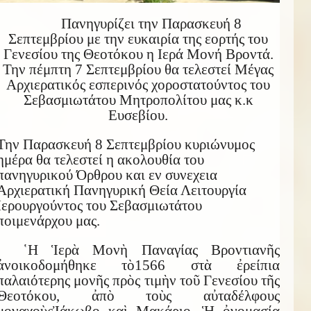
Πανηγυρίζει την Παρασκευή 8
Σεπτεμβρίου με την ευκαιρία της εορτής του
Γενεσίου της Θεοτόκου η Ιερά Μονή Βροντά.
Την πέμπτη 7 Σεπτεμβρίου θα τελεστεί Μέγας
Αρχιερατικός εσπερινός χοροστατούντος του
Σεβασμιωτάτου Μητροπολίτου μας κ.κ
Ευσεβίου.
Την Παρασκευή 8 Σεπτεμβρίου κυριώνυμος
ημέρα θα τελεστεί η ακολουθία του
πανηγυρικού Όρθρου και εν συνεχεια
Αρχιερατική Πανηγυρική Θεία Λειτουργία
Ιερουργούντος του Σεβασμιωτάτου
ποιμενάρχου μας.
῾H Ἱερὰ Μονὴ Παναγίας Βροντιανῆς
ἀνοικοδομήθηκε τὸ
1566 στὰ ἐρείπια
παλαιότερης μονῆς πρὸς τιμὴν τοῦ Γενεσίου τῆς
Θεοτόκου, ἀπὸ τοὺς αὐταδέλφους