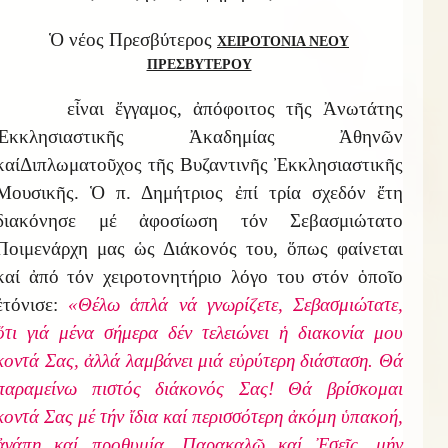
Ὁ νέος Πρεσβύτερος
ΧΕΙΡΟΤΟΝΙΑ ΝΕΟΥ
ΠΡΕΣΒΥΤΕΡΟΥ
εἶναι ἔγγαμος, ἀπόφοιτος τῆς Ἀνωτάτης
Ἐκκλησιαστικῆς Ἀκαδημίας Ἀθηνῶν
καίΔιπλωματοῦχος τῆς Βυζαντινῆς Ἐκκλησιαστικῆς
Μουσικῆς. Ὁ π. Δημήτριος ἐπί τρία σχεδόν ἔτη
διακόνησε μέ ἀφοσίωση τόν Σεβασμιώτατο
Ποιμενάρχη μας ὡς Διάκονός του, ὅπως φαίνεται
καί ἀπό τόν χειροτονητήριο λόγο του στόν ὁποῖο
ἐτόνισε:
«Θέλω ἁπλά νά γνωρίζετε, Σεβασμιώτατε,
ὅτι γιά μένα σήμερα δέν τελειώνει ἡ διακονία μου
κοντά Σας, ἀλλά λαμβάνει μιά εὐρύτερη διάσταση. Θά
παραμείνω πιστός διάκονός Σας! Θά βρίσκομαι
κοντά Σας μέ τήν ἴδια καί περισσότερη ἀκόμη ὑπακοή,
ἀγάπη καί προθυμία. Παρακαλῶ καί Ἐσεῖς, μήν