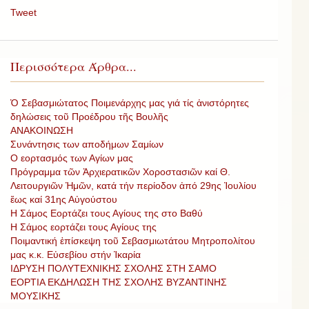
Tweet
Περισσότερα Άρθρα...
Ὁ Σεβασμιώτατος Ποιμενάρχης μας γιά τίς ἀνιστόρητες
δηλώσεις τοῦ Προέδρου τῆς Βουλῆς
ΑΝΑΚΟΙΝΩΣΗ
Συνάντησις των αποδήμων Σαμίων
Ο εορτασμός των Αγίων μας
Πρόγραμμα τῶν Ἀρχιερατικῶν Χοροστασιῶν καί Θ.
Λειτουργιῶν Ἡμῶν, κατά τήν περίοδον ἀπό 29ης Ἰουλίου
ἕως καί 31ης Αὐγούστου
Η Σάμος Εορτάζει τους Αγίους της στο Βαθύ
Η Σάμος εορτάζει τους Αγίους της
Ποιμαντική ἐπίσκεψη τοῦ Σεβασμιωτάτου Μητροπολίτου
μας κ.κ. Εὐσεβίου στήν Ἰκαρία
ΙΔΡΥΣΗ ΠΟΛΥΤΕΧΝΙΚΗΣ ΣΧΟΛΗΣ ΣΤΗ ΣΑΜΟ
ΕΟΡΤΙΑ ΕΚΔΗΛΩΣΗ ΤΗΣ ΣΧΟΛΗΣ ΒΥΖΑΝΤΙΝΗΣ
ΜΟΥΣΙΚΗΣ