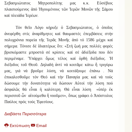
Σεβασμιώτατος Μητροπολίτης μας κ.κ. Εὐσέβιος
πλαισιούμενος ἀπό Ἡγουμένους τῶν Ἱερῶν Μονῶν τῆς Σάμου
καί πλειάδα Ἱερέων.
Τόν θεῖο Λόγο κήρυξε ὁ Σεβασμιώτατος, ὁ ὁποῖος
ἀνεφέρθη στίς ἀναρίθμητες καί θαυμαστές ἐπεμβάσεις στήν
πολυχρόνια πορεία τῆς Ἱερᾶς Μονῆς ἀπό τό 1586 μέχρι καί
σήμερα. Τόνισε δέ ἰδιαιτέρως ὅτι: «Στή ζωή μας πολλές φορές
βρισκόμαστε μπροστά σέ κρίσεις καί σέ ἀδιέξοδα που δέν
περιμέναμε. Ὑπάρχει ὅμως τέλος καί ὀρθή διέξοδος. Ἡ
διέξοδος τοῦ Θεοῦ. Δηλαδή ἀντί νά κοιτᾶμε κάτω ἤ τριγύρω
μας, γιά νά βροῦμε λύση, νά κοιτάξουμε ἐπάνω . Νά
ἐπικαλεσθοῦμε τόν Θεό καί τήν Παναγία μας καί νά τούς
δώσουμε τήν δυνατότητα νά δώσουν Αὐτοί τήν λύση πού
ἀσφαλῶς θά εἶναι ἡ καλύτερη. Θά εἶναι λύση «ὑπέρ ἐκ
περισσοῦ ὧν αἰτούμεθα ἤ νοοῦμεν», ὅπως γράφει ὁ Ἀπόστολος
Παύλος πρός τούς Ἐφεσίους.
Διαβάστε Περισσότερα
Εκτύπωση
Email