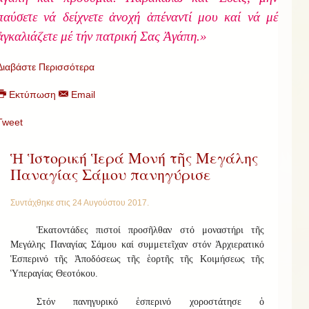
παύσετε νά δείχνετε ἀνοχή ἀπέναντί μου καί νά μέ
ἀγκαλιάζετε μέ τήν πατρική Σας Ἀγάπη.»
Διαβάστε Περισσότερα
Εκτύπωση
Email
Tweet
Ἡ Ἱστορική Ἱερά Μονή τῆς Μεγάλης
Παναγίας Σάμου πανηγύρισε
Συντάχθηκε στις
24 Αυγούστου 2017
.
Ἑκατοντάδες πιστοί προσῆλθαν στό μοναστήρι τῆς
Μεγάλης Παναγίας Σάμου καί συμμετεῖχαν στόν Ἀρχιερατικό
Ἑσπερινό τῆς Ἀποδόσεως τῆς ἑορτῆς τῆς Κοιμήσεως τῆς
Ὑπεραγίας Θεοτόκου.
Στόν πανηγυρικό ἑσπερινό χοροστάτησε ὁ