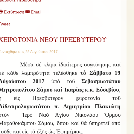
Διαβάστε Περισσότερα
Εκτύπωση
Email
Tweet
ΧΕΙΡΟΤΟΝΙΑ ΝΕΟΥ ΠΡΕΣΒΥΤΕΡΟΥ
Συντάχθηκε στις
25 Αυγούστου 2017
.
Μέσα σέ κλίμα ἰδιαίτερης συγκίνησης καί
μέ κάθε λαμπρότητα τελέσθηκε
τό Σάββατο 19
A
ὐγούστου 2017
ὑπό τοῦ
Σεβασμιωτάτου
Μητροπολίτου Σάμου καί Ἰκαρίας κ.κ. Εὐσεβίου
,
ἡ εἰς Πρεσβύτερον χειροτονία τοῦ
Αἰδεσιμολογιωτάτου π. Δημητρίου Πλακιώτη
στόν Ἱερό Ναό Ἁγίου Νικολάου Ὅρμου
Μαραθοκάμπου Σάμου, ὅπου καί θά ὑπηρετεῖ ἀπό
τοῦδε καί εἰς τό ἐξῆς ὡς Ἐφημέριος.