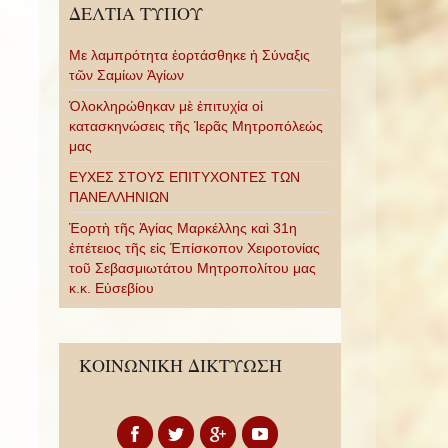
ΔΕΛΤΙΑ ΤΥΠΟΥ
Με λαμπρότητα ἑορτάσθηκε ἡ Σύναξις
τῶν Σαμίων Ἁγίων
Ὁλοκληρώθηκαν μὲ ἐπιτυχία οἱ
κατασκηνώσεις τῆς Ἱερᾶς Μητροπόλεώς
μας
ΕΥΧΕΣ ΣΤΟΥΣ ΕΠΙΤΥΧΟΝΤΕΣ ΤΩΝ
ΠΑΝΕΛΛΗΝΙΩΝ
Ἑορτὴ τῆς Ἁγίας Μαρκέλλης καὶ 31η
ἐπέτειος τῆς εἰς Ἐπίσκοπον Χειροτονίας
τοῦ Σεβασμιωτάτου Μητροπολίτου μας
κ.κ. Εὐσεβίου
ΚΟΙΝΩΝΙΚΗ ΔΙΚΤΥΩΣΗ