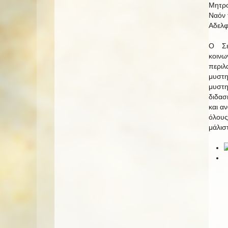
Μητρο
Ναόν 
Αδελφ
Ο Σε
κοιν
περιλ
μυστη
μυστη
διδασ
και α
όλους
μάλισ