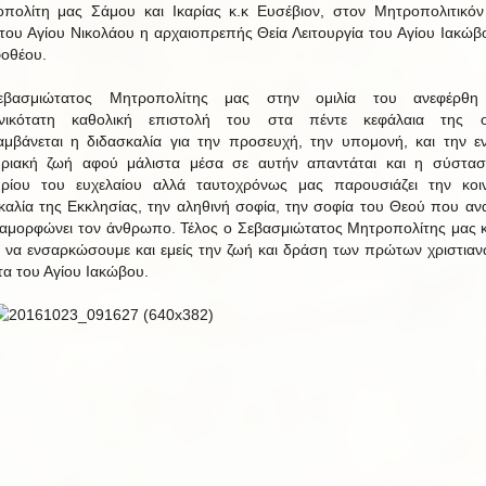
πολίτη μας Σάμου και Ικαρίας κ.κ Ευσέβιον, στον Μητροπολιτικόν
του Αγίου Νικολάου η αρχαιοπρεπής Θεία Λειτουργία του Αγίου Ιακώβ
οθέου.
βασμιώτατος Μητροπολίτης μας στην ομιλία του ανεφέρθη
ωνικότατη καθολική επιστολή του στα πέντε κεφάλαια της ο
αμβάνεται η διδασκαλία για την προσευχή, την υπομονή, και την εν
ριακή ζωή αφού μάλιστα μέσα σε αυτήν απαντάται και η σύστα
ρίου του ευχελαίου αλλά ταυτοχρόνως μας παρουσιάζει την κοι
καλία της Εκκλησίας, την αληθινή σοφία, την σοφία του Θεού που αν
ναμορφώνει τον άνθρωπο. Τέλος ο Σεβασμιώτατος Μητροπολίτης μας 
 να ενσαρκώσουμε και εμείς την ζωή και δράση των πρώτων χριστιαν
τα του Αγίου Ιακώβου.