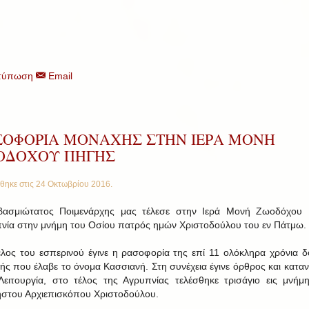
τύπωση
Email
ΣΟΦΟΡΙΑ ΜΟΝΑΧΗΣ ΣΤΗΝ ΙΕΡΑ ΜΟΝΗ
ΟΔΟΧΟΥ ΠΗΓΗΣ
θηκε στις
24 Οκτωβρίου 2016
.
βασμιώτατος Ποιμενάρχης μας τέλεσε στην Ιερά Μονή Ζωοδόχου 
νία στην μνήμη του Οσίου πατρός ημών Χριστοδούλου του εν Πάτμω.
έλος του εσπερινού έγινε η ρασοφορία της επί 11 ολόκληρα χρόνια δ
ής που έλαβε το όνομα Κασσιανή. Στη συνέχεια έγινε όρθρος και καταν
Λειτουργία, στο τέλος της Αγρυπνίας τελέσθηκε τρισάγιο εις μνήμ
ήστου Αρχιεπισκόπου Χριστοδούλου.