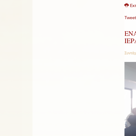
Εκ
Tweet
ΕΝ
ΙΕ
Συντάχ