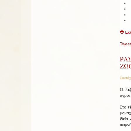
Εκ
Tweet
ΡΑ
ΖΩ
Συντάχ
Ο Σε
αγρυπ
Στο τ
μοναχ
Θεία 
αειμν