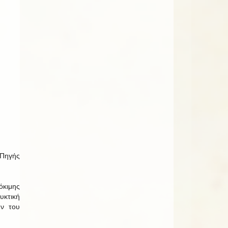
Πηγής
όκιμης
υκτική
ην του