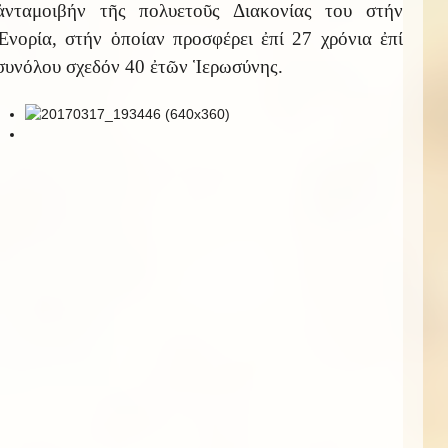
ἀνταμοιβήν τῆς πολυετοῦς Διακονίας του στήν
Ἐνορία, στήν ὁποίαν προσφέρει ἐπί 27 χρόνια ἐπί
συνόλου σχεδόν 40 ἐτῶν Ἱερωσύνης.