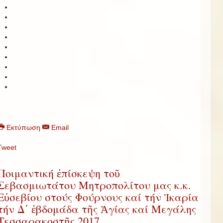
Εκτύπωση
Email
Tweet
Ποιμαντική ἐπίσκεψη τοῦ
Σεβασμιωτάτου Μητροπολίτου μας κ.κ.
Εὐσεβίου στούς Φούρνους καί τήν Ἰκαρία
τήν Δ΄ ἑβδομάδα τῆς Ἁγίας καί Μεγάλης
Τεσσαρακοστῆς 2017