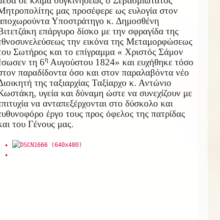
μέσα σε κλίμα συγκινήσεως ο Σεβασμιώτατος
Μητροπολίτης μας προσέφερε ως ευλογία στον
αποχωρούντα Υποστράτηγο κ. Δημοσθένη
Βιτετζάκη επάργυρο δίσκο με την σφραγίδα της
εθνοσυνελεύσεως την εικόνα της Μεταμορφώσεως
του Σωτήρος και το επίγραμμα « Χριστός Σάμον
η
έσωσεν τη 6
Αυγούστου 1824» και ευχήθηκε τόσο
στον παραδίδοντα όσο και στον παραλαβόντα νέο
Διοικητή της ταξιαρχίας Ταξίαρχο κ. Αντώνιο
Κωστάκη, υγεία και δύναμη ώστε να συνεχίζουν με
επιτυχία να ανταπεξέρχονται στο δύσκολο και
ευθυνοφόρο έργο τους προς όφελος της πατρίδας
και του Γένους μας.