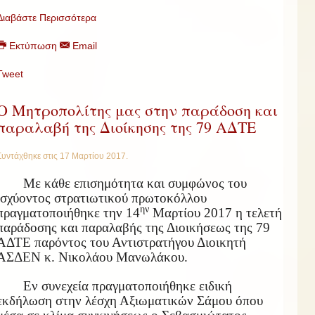
Διαβάστε Περισσότερα
Εκτύπωση
Email
Tweet
Ο Μητροπολίτης μας στην παράδοση και
παραλαβή της Διοίκησης της 79 ΑΔΤΕ
Συντάχθηκε στις
17 Μαρτίου 2017
.
Με κάθε επισημότητα και συμφώνος του
ισχύοντος στρατιωτικού πρωτοκόλλου
ην
πραγματοποιήθηκε την 14
Μαρτίου 2017 η τελετή
παράδοσης και παραλαβής της Διοικήσεως της 79
ΑΔΤΕ παρόντος του Αντιστρατήγου Διοικητή
ΑΣΔΕΝ κ. Νικολάου Μανωλάκου.
Εν συνεχεία πραγματοποιήθηκε ειδική
εκδήλωση στην λέσχη Αξιωματικών Σάμου όπου