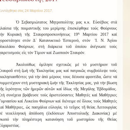
Συντάχθηκε στις
24 Μαρτίου 2017
.
Ὁ Σεβασμιώτατος Μητροπολίτης μας κ.κ. Εὐσέβιος στά
πλαίσια τῆς ποιμαντικῆς του μερίμνης ἐπισκέφθηκε τούς Φούρνους
η
τήν Κυριακή τῆς Σταυροπροσκυνήσεως 19
Μαρτίου 2017 καί
χοροστάτησε στόν Δ΄ Κατανυκτικό Ἑσπερινό, στόν Ἱ. Ν. Ἁγίου
Νικολάου Φούρνων, στή διάρκεια τοῦ ὁποίου ἀνέγνωσε τούς
χαιρετισμούς εἰς τόν Τίμιον καί Ζωοποιόν Σταυρόν.
Ἀκολούθως ὁμίλησε σχετικῶς μέ τό μυστήριον τοῦ
Σταυροῦ στή ζωή τῆς Ἐκκλησίας μας καί πατρικῶς συμβούλεψε τούς
ἐκκλησιασθέντες γιά τήν ἀπό μέρους τους δέουσα φροντίδα, ὥστε νά
συμμετέχουν στή μυστηριακή ζωήν τῆς Ἐκκλησίας μας, γιά τήν βίωση
τῆς ἱερότητος τῶν ἡμερῶν αὐτῶν καί ἰδίως τῆς Μεγάλης Ἑβδομάδος.
Στή συνέχεια βράβευσε τούς ἀριστεύσαντες Μαθητές καί Μαθήτριες
Γυμνασίου καί Λυκείου Φούρνων καί διένειμε σέ ὅλους τούς Μαθητές
καί Μαθήτριες, ὡς πασχάλια εὐλογία, τό τεῦχος τῆ θείας Λειτουργίας
σέ νεοελληνική ἀπόδοση (ἐκδόσεων Ἀποστολικῆς Διακονίας) μέ
σκοπό τήν πληρέστερη κατανόηση τοῦ μυστηρίου τῆς Θείας
Εὐχαριστίας.