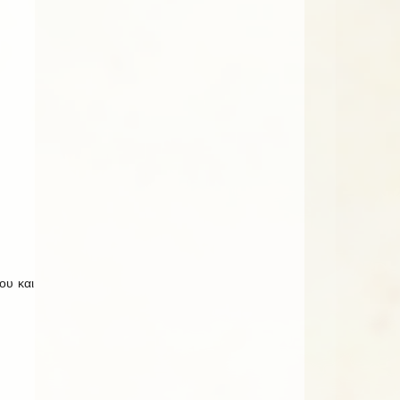
ου και