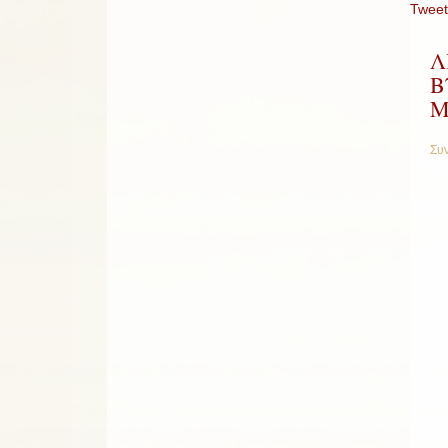
Tweet
Λ
Β
Μ
Συν