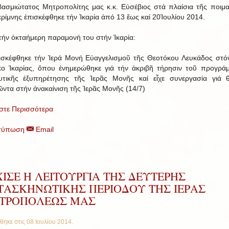
ασμιώτατος Μητροπολίτης μας κ.κ. Εὐσέβιος στά πλαίσια τῆς ποιμα
ερίμνης ἐπισκέφθηκε τήν Ἰκαρία ἀπό 13 ἕως καί 20Ἰουλίου 2014.
τήν ὀκταήμερη παραμονή του στήν Ἰκαρία:
σκέφθηκε τήν Ἱερά Μονή Εὐαγγελισμοῦ τῆς Θεοτόκου Λευκάδος στό
ο Ἰκαρίας, ὅπου ἐνημερώθηκε γιά τήν ἀκριβῆ τήρησιν τοῦ προγρά
υτικῆς ἐξυπηρέτησης τῆς Ἱερᾶς Μονῆς καί εἶχε συνεργασία γιά 
ντα στήν ἀνακαίνιση τῆς Ἱερᾶς Μονῆς (14/7)
στε Περισσότερα
τύπωση
Email
ΙΣΕ Η ΛΕΙΤΟΥΡΓΙΑ ΤΗΣ ΔΕΥΤΕΡΗΣ
ΤΑΣΚΗΝΩΤΙΚΗΣ ΠΕΡΙΟΔΟΥ ΤΗΣ ΙΕΡΑΣ
ΤΡΟΠΟΛΕΩΣ ΜΑΣ
θηκε στις
08 Ιουλίου 2014
.