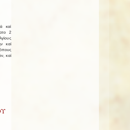
ά καί
βατο 2
Ἁγίους
ήν καί
κόπους
ν, καί
ΟΥ