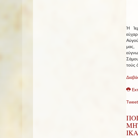
Ἡ Ἱε
εὐχαρ
Αὐγού
μας, 
εὐγνω
Σάμου
τούς 
Διαβά
Εκ
Tweet
ΠΟ
ΜΗ
ΙΚΑ