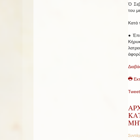
Ὁ Σεβ
του μ
Κατά 
● Ἐπι
Κήρυκ
λατρε
ἀφορῶ
Διαβά
Εκ
Tweet
AΡΧ
ΚΑ
ΜΗ
Συντάχ