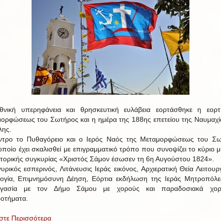
νική υπερηφάνεια και θρησκευτική ευλάβεια εορτάσθηκε η εορ
ορφώσεως του Σωτήρος και η ημέρα της 188ης επετείου της Ναυμαχί
ης.
ντρο το Πυθαγόρειο και ο Ιερός Ναός της Μεταμορφώσεως του Σ
οποίο έχει σκαλισθεί με επιγραμματικό τρόπο που συνοψίζει το κύριο 
στορικής συγκυρίας «Χριστός Σάμον έσωσεν τη 6η Αυγούστου 1824».
υρικός εσπερινός, Λιτάνευσις Ιεράς εικόνος, Αρχιερατική Θεία Λειτουργ
ογία, Επιμνημόσυνη Δέηση, Εόρτια εκδήλωση της Ιεράς Μητροπόλ
ργασία με τον Δήμο Σάμου με χορούς και παραδοσιακά χορε
οτήματα.
στε Περισσότερα