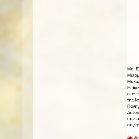
Με Εθ
Μεταμ
Μυκάλ
Επίκε
στον 
της Ι
Πανηγ
Δοξολ
συνε
συγκρ
Διαβά