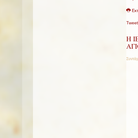
Εκ
Tweet
Η 
ΑΓ
Συντάχ