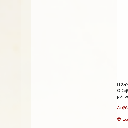
Η δεύ
Ο Σεβ
μίλησ
Διαβά
Εκ