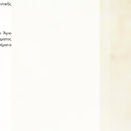
ντικῆς
ν Ἅγιο
μματος
θέματα