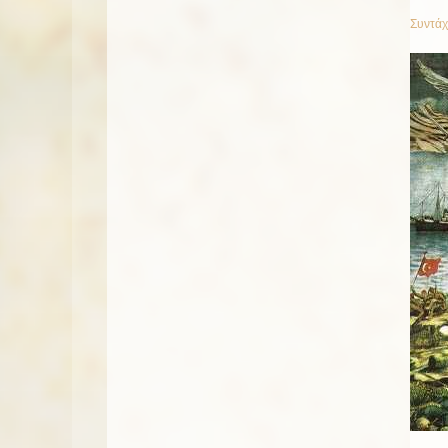
Συντάχ