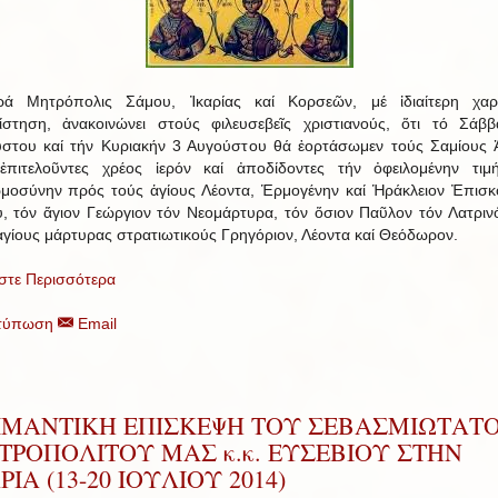
ρά Μητρόπολις Σάμου, Ἰκαρίας καί Κορσεῶν, μέ ἰδιαίτερη χαρ
ίστηση, ἀνακοινώνει στούς φιλευσεβεῖς χριστιανούς, ὅτι τό Σάβ
στου καί τήν Κυριακήν 3 Αυγούστου θά ἑορτάσωμεν τούς Σαμίους 
ἐπιτελοῦντες χρέος ἱερόν καί ἀποδίδοντες τήν ὀφειλομένην τιμ
μοσύνην πρός τούς ἁγίους Λέοντα, Ἑρμογένην καί Ἡράκλειον Ἐπισ
, τόν ἅγιον Γεώργιον τόν Νεομάρτυρα, τόν ὅσιον Παῦλον τόν Λατρινό
ἁγίους μάρτυρας στρατιωτικούς Γρηγόριον, Λέοντα καί Θεόδωρον.
στε Περισσότερα
τύπωση
Email
ΙΜΑΝΤΙΚΗ ΕΠΙΣΚΕΨΗ ΤΟΥ ΣΕΒΑΣΜΙΩΤΑΤ
ΤΡΟΠΟΛΙΤΟΥ ΜΑΣ κ.κ. ΕΥΣΕΒΙΟΥ ΣΤΗΝ
ΡΙΑ (13-20 ΙΟΥΛΙΟΥ 2014)