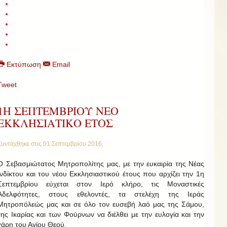
Εκτύπωση
Email
Tweet
1Η ΣΕΠΤΕΜΒΡΙΟΥ ΝΕΟ
ΕΚΚΛΗΣΙΑΤΙΚΟ ΕΤΟΣ
Συντάχθηκε στις
01 Σεπτεμβρίου 2016
.
Ο Σεβασμιώτατος Μητροπολίτης μας, με την ευκαιρία της Νέας
Ινδίκτου και του νέου Εκκλησιαστικού έτους που αρχίζει την 1η
Σεπτεμβρίου εύχεται στον Ιερό κλήρο, τις Μοναστικές
Αδελφότητες, στους εθελοντές, τα στελέχη της Ιεράς
Μητροπόλεώς μας και σε όλο τον ευσεβή λαό μας της Σάμου,
της Ικαρίας και των Φούρνων να διέλθει με την ευλογία και την
χάρη του Αγίου Θεού.