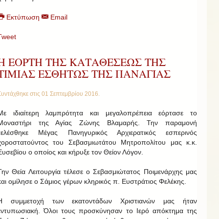
Εκτύπωση
Email
Tweet
Η ΕΟΡΤΗ ΤΗΣ ΚΑΤΑΘΕΣΕΩΣ ΤΗΣ
ΤΙΜΙΑΣ ΕΣΘΗΤΩΣ ΤΗΣ ΠΑΝΑΓΙΑΣ
Συντάχθηκε στις
01 Σεπτεμβρίου 2016
.
Με ιδιαίτερη λαμπρότητα και μεγαλοπρέπεια εόρτασε το
Μοναστήρι της Αγίας Ζώνης Βλαμαρής. Την παραμονή
τελέσθηκε Μέγας Πανηγυρικός Αρχιερατικός εσπερινός
χοροστατούντος του Σεβασμιωτάτου Μητροπολίτου μας κ.κ.
Ευσεβίου ο οποίος και κήρυξε τον Θείον Λόγον.
Την Θεία Λειτουργία τέλεσε ο Σεβασμιώτατος Ποιμενάρχης μας
και ομίλησε ο Σάμιος γέρων κληρικός π. Ευστράτιος Φελέκης.
Η συμμετοχή των εκατοντάδων Χριστιανών μας ήταν
εντυπωσιακή. Όλοι τους προσκύνησαν το Ιερό απόκτημα της