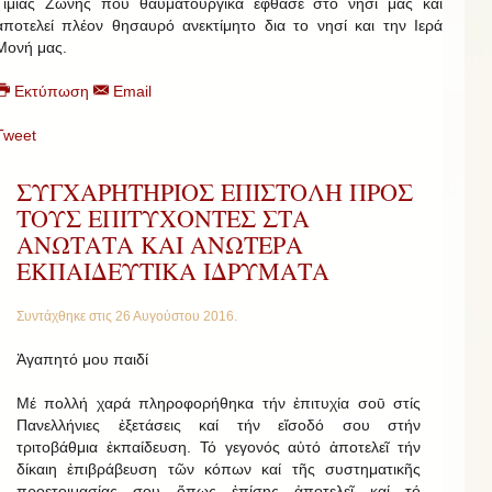
Τιμίας Ζώνης που θαυματουργικά έφθασε στο νησί μας και
αποτελεί πλέον θησαυρό ανεκτίμητο δια το νησί και την Ιερά
Μονή μας.
Εκτύπωση
Email
Tweet
ΣΥΓΧΑΡΗΤΗΡΙΟΣ ΕΠΙΣΤΟΛΗ ΠΡΟΣ
ΤΟΥΣ ΕΠΙΤΥΧΟΝΤΕΣ ΣΤΑ
ΑΝΩΤΑΤΑ ΚΑΙ ΑΝΩΤΕΡΑ
ΕΚΠΑΙΔΕΥΤΙΚΑ ΙΔΡΥΜΑΤΑ
Συντάχθηκε στις
26 Αυγούστου 2016
.
Ἀγαπητό μου παιδί
Μέ πολλή χαρά πληροφορήθηκα τήν ἐπιτυχία σοῡ στίς
Πανελλήνιες ἐξετάσεις καί τήν εἴσοδό σου στήν
τριτοβάθμια ἐκπαίδευση. Τό γεγονός αὐτό ἀποτελεῖ τήν
δίκαιη ἐπιβράβευση τῶν κόπων καί τῆς συστηματικῆς
προετοιμασίας σου ὅπως ἐπίσης ἀποτελεῖ καί τό