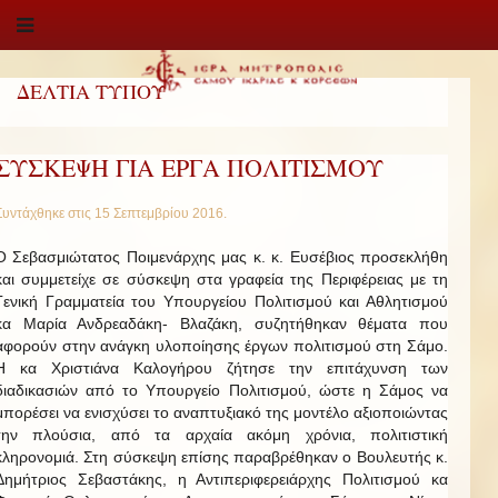
ΔΕΛΤΙΑ ΤΥΠΟΥ
ΣΥΣΚΕΨΗ ΓΙΑ ΕΡΓΑ ΠΟΛΙΤΙΣΜΟΥ
Συντάχθηκε στις
15 Σεπτεμβρίου 2016
.
Ο Σεβασμιώτατος Ποιμενάρχης μας κ. κ. Ευσέβιος προσεκλήθη
και συμμετείχε σε σύσκεψη στα γραφεία της Περιφέρειας με τη
Γενική Γραμματεία του Υπουργείου Πολιτισμού και Αθλητισμού
κα Μαρία Ανδρεαδάκη- Βλαζάκη, συζητήθηκαν θέματα που
αφορούν στην ανάγκη υλοποίησης έργων πολιτισμού στη Σάμο.
Η κα Χριστιάνα Καλογήρου ζήτησε την επιτάχυνση των
διαδικασιών από το Υπουργείο Πολιτισμού, ώστε η Σάμος να
μπορέσει να ενισχύσει το αναπτυξιακό της μοντέλο αξιοποιώντας
την πλούσια, από τα αρχαία ακόμη χρόνια, πολιτιστική
κληρονομιά. Στη σύσκεψη επίσης παραβρέθηκαν ο Βουλευτής κ.
Δημήτριος Σεβαστάκης, η Αντιπεριφερειάρχης Πολιτισμού κα