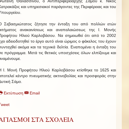
Φωτεινή Θαλασσινού, ο Αντιπεριφερειάρχης Σάμου κ. Νίκος
Κατρακάζος και υπηρεσιακοί παράγοντες της Περιφέρειας και του
Υπουργείου.
Ο Σεβασμιώτατος ζήτησε την ένταξη του από πολλών ετών
αιτήματος ανακαινίσεως και αναπαλαιώσεως της Ι. Μονής
Προφήτου Ηλιού Καρλοβάσου. Να σημειωθεί ότι από το 2002
έχει αδειοδοτηθεί το έργο αυτό είναι ώριμος ο φάκελος του έχουν
συνταχθεί ακόμα και τα τεχνικά δελτία. Εναπομένει η ένταξη του
σε πρόγραμμα. Μετά τις θετικές υποσχέσεις όλων ελπίζουμε και
αναμένουμε.
Η Ι. Μονή Προφήτου Ηλιού Καρλοβάσου κτίσθηκε το 1625 και
αποτελεί κέντρο πνευματικής ακτινοβολίας και προσφοράς στην
Δυτική Σάμο.
Εκτύπωση
Email
Tweet
ΑΓΙΑΣΜΟΙ ΣΤΑ ΣΧΟΛΕΙΑ