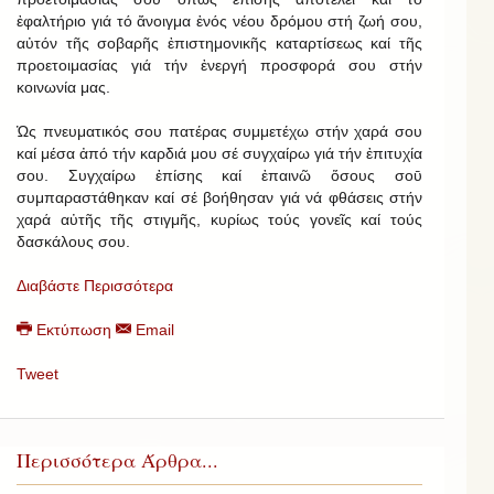
ἐφαλτήριο γιά τό ἄνοιγμα ἑνός νέου δρόμου στή ζωή σου,
αὐτόν τῆς σοβαρῆς ἐπιστημονικῆς καταρτίσεως καί τῆς
προετοιμασίας γιά τήν ἐνεργή προσφορά σου στήν
κοινωνία μας.
Ὡς πνευματικός σου πατέρας συμμετέχω στήν χαρά σου
καί μέσα ἀπό τήν καρδιά μου σέ συγχαίρω γιά τήν ἐπιτυχία
σου. Συγχαίρω ἐπίσης καί ἐπαινῶ ὅσους σοῡ
συμπαραστάθηκαν καί σέ βοήθησαν γιά νά φθάσεις στήν
χαρά αὐτῆς τῆς στιγμῆς, κυρίως τούς γονεῖς καί τούς
δασκάλους σου.
Διαβάστε Περισσότερα
Εκτύπωση
Email
Tweet
Περισσότερα Άρθρα...