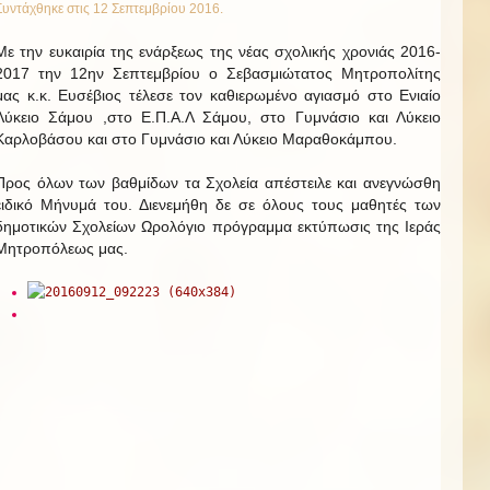
Συντάχθηκε στις
12 Σεπτεμβρίου 2016
.
Με την ευκαιρία της ενάρξεως της νέας σχολικής χρονιάς 2016-
2017 την 12ην Σεπτεμβρίου ο Σεβασμιώτατος Μητροπολίτης
μας κ.κ. Ευσέβιος τέλεσε τον καθιερωμένο αγιασμό στο Ενιαίο
Λύκειο Σάμου ,στο Ε.Π.Α.Λ Σάμου, στο Γυμνάσιο και Λύκειο
Καρλοβάσου και στο Γυμνάσιο και Λύκειο Μαραθοκάμπου.
Προς όλων των βαθμίδων τα Σχολεία απέστειλε και ανεγνώσθη
ειδικό Μήνυμά του. Διενεμήθη δε σε όλους τους μαθητές των
δημοτικών Σχολείων Ωρολόγιο πρόγραμμα εκτύπωσις της Ιεράς
Μητροπόλεως μας.