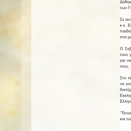
Δόθηκ
των Γ
Σε αυ
κ.κ. 
παιδι
στα μ
Ο Σεβ
τους 
για ν
τους.
Στο τ
να γν
διατή
Εκκλη
Ελλην
“Τέτο
και τ