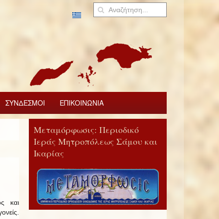
ΣΥΝΔΕΣΜΟΙ
ΕΠΙΚΟΙΝΩΝΙΑ
Μεταμόρφωσις: Περιοδικό
Ιεράς Μητροπόλεως Σάμου και
Ικαρίας
ς και
ονείς.