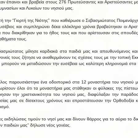
αν έπαινοι και βραβεία στους 276 Πρωτεύσαντες και Αριστεύσαντες μ
υμνασίων και Λυκείων του νησιού μας.
τή την “Γιορτή της Νιότης” που καθιέρωσε ο Σεβασμιώτατος Ποιμενάρχ
Ευσέβιος και συμπληρώνει δέκα ολόκληρα χρόνια βραβεύτηκαν οι Αρισ
ά που διακρίθηκαν για το ήθος τους και που αρίστευσαν στις σπουδές
αθήματα τους.
ασμιώτατος μίλησε καρδιακά στα παιδιά μας και απευθυνόμενος κα
γονείς τους ζήτησε να αναθερμάνουν τις σχέσεις τους με την τοπική Εκ
α μπορούν να μεταδώσουν την ευσέβεια ως καλύτερη κληρονομιά στα 
έλος παρουσιάστηκε ένα οδοιπορικό στα 12 μοναστήρια του νησιού μ
ωρίσουν όλοι ότι τα μοναστήρια μας στάθηκαν οι φύλακες της πίστεω
ρησαν την χριστιανικότητα του νησιού μας, διαφύλαξαν την παράδο
σίας μας σε δίσεκτους χρόνους και επροστάτευσαν την Ορθοδοξία κ
ισμό.
ιες εκδηλώσεις τιμούν το νησί μας και δίνουν θάρρος για το αύριο το δι
ων παιδιών μας” δήλωσε νέος γονέας.