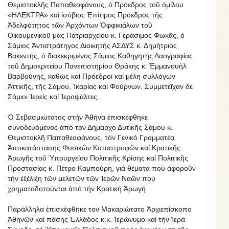
Θεμιστοκλῆς Παπαθεοφάνους, ὁ Πρόεδρος τοῦ ὀμίλου
«ΗΛΕΚΤΡΑ» καί ἱσόβιος Ἐπίτιμος Πρόεδρος τῆς
Ἀδελφότητος τῶν Ἀρχόντων Ὀφφικιάλων τοῦ
Οἰκουμενικοῦ μας Πατριαρχείου κ. Γεράσιμος Φωκᾶς, ὁ
Σάμιος Ἀντιστράτηγος Διοικητής ΑΣΔΥΣ κ. Δημήτριος
Βακεντής, ὁ διακεκριμένος Σάμιος Καθηγητὴς Λαογραφίας
τοῦ Δημοκριτείου Πανεπιστημίου Θράκης κ. Ἐμμανουὴλ
Βαρβούνης, καθὼς καὶ Πρόεδροι καί μέλη συλλόγων
Ἀττικῆς, τῆς Σάμου, Ἰκαρίας καί Φούρνων. Συμμετεῖχαν δε
Σάμιοι Ἱερείς καί Ἱεροψάλτες.
Ὁ Σεβασμιώτατος στήν Ἀθήνα ἐπισκέφθηκε
συνοδευόμενος ἀπό τον Δήμαρχο Δυτικῆς Σάμου κ.
Θεμιστοκλῆ Παπαθεοφάνους, τόν Γενικό Γραμματέα
Ἀποκατάστασης Φυσικῶν Καταστροφῶν καί Κρατικῆς
Ἀρωγῆς τοῦ Ὑπουργείου Πολιτικῆς Κρίσης καί Πολιτικῆς
Προστασίας κ. Πέτρο Καμπούρη, γιά θέματα πού ἀφοροῦν
τήν ἐξέλιξη τῶν μελετῶν τῶν Ἱερῶν Ναῶν πού
χρηματοδοτούνται ἀπό τήν Κρατική Ἀρωγή.
Παράλληλα ἐπισκέφθηκε τον Μακαριώτατο Ἀρχιεπίσκοπο
Ἀθηνῶν καί πάσης Ἑλλάδος κ.κ. Ἱερώνυμο καί τήν Ἱερά