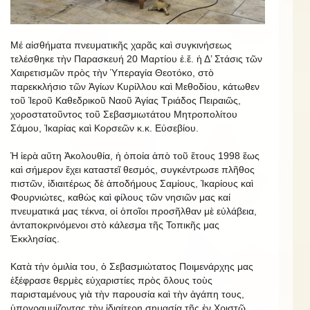
Μέ αἰσθήματα πνευματικῆς χαρᾶς καὶ συγκινήσεως
τελέσθηκε τὴν Παρασκευή 20 Μαρτίου ἐ.ἔ. ἡ Δ’ Στάσις τῶν
Χαιρετισμῶν πρὸς τὴν Ὑπεραγία Θεοτόκο, στὸ
παρεκκλήσιο τῶν Ἁγίων Κυρίλλου καὶ Μεθοδίου, κάτωθεν
τοῦ Ἱεροῦ Καθεδρικοῦ Ναοῦ Ἁγίας Τριάδος Πειραιῶς,
χοροστατοῦντος τοῦ Σεβασμιωτάτου Μητροπολίτου
Σάμου, Ἰκαρίας καὶ Κορσεῶν κ.κ. Εὐσεβίου.
Ἡ ἱερὰ αὕτη Ἀκολουθία, ἡ ὁποία ἀπὸ τοῦ ἔτους 1998 ἕως
καὶ σήμερον ἔχει καταστεῖ θεσμός, συγκέντρωσε πλῆθος
πιστῶν, ἰδιαιτέρως δὲ ἀποδήμους Σαμίους, Ἰκαρίους καὶ
Φουρνιώτες, καθὼς καὶ φίλους τῶν νησιῶν μας καί
πνευματικά μας τέκνα, οἱ ὁποῖοι προσῆλθαν μὲ εὐλάβεια,
ἀνταποκρινόμενοι στὸ κάλεσμα τῆς Τοπικῆς μας
Ἐκκλησίας.
Κατὰ τὴν ὁμιλία του, ὁ Σεβασμιώτατος Ποιμενάρχης μας
ἐξέφρασε θερμὲς εὐχαριστίες πρὸς ὅλους τοὺς
παρισταμένους γιὰ τὴν παρουσία καὶ τὴν ἀγάπη τους,
ὑπογραμμίζοντας τὴν ἰδιαίτερη σημασία τῆς ἐν Χριστῷ