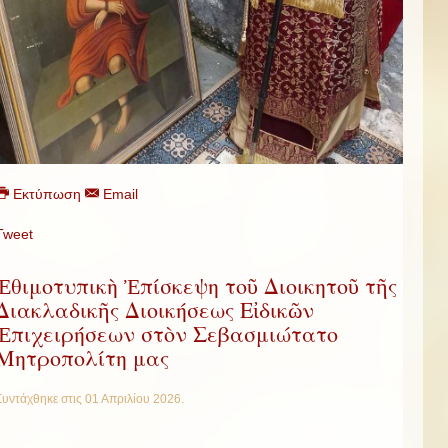
Εκτύπωση
Email
Tweet
Ἐθιμοτυπικὴ Ἐπίσκεψη τοῦ Διοικητοῦ τῆς
Διακλαδικῆς Διοικήσεως Εἰδικῶν
Ἐπιχειρήσεων στὸν Σεβασμιώτατο
Μητροπολίτη μας
Συντάχθηκε στις
01 Απριλίου 2026
.