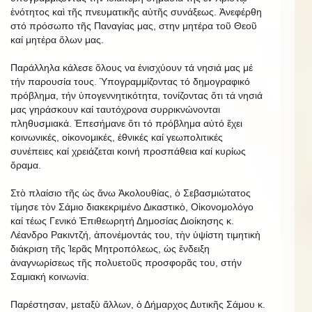
ἐνότητος καὶ τῆς πνευματικῆς αὐτῆς συνάξεως. Ἀνεφέρθη
στό πρόσωπο τῆς Παναγίας μας, στην μητέρα τοῦ Θεοῦ
καί μητέρα ὅλων μας.
Παράλληλα κάλεσε ὅλους να ἐνισχύουν τά νησιά μας μέ
τήν παρουσία τους. Ὑπογραμμίζοντας τό δημογραφικό
πρόβλημα, τήν ὑπογεννητικότητα, τονίζοντας ὅτι τά νησιά
μας γηράσκουν καί ταυτόχρονα συρρικνώνονται
πληθυσμιακά. Ἐπεσήμανε ὅτι τό πρόβλημα αὐτό ἔχει
κοινωνικές, οἰκονομικές, ἐθνικές καί γεωπολιτικές
συνέπειες καί χρειάζεται κοινή προσπάθεια καί κυρίως
ὅραμα.
Στὸ πλαίσιο τῆς ὡς ἄνω Ἀκολουθίας, ὁ Σεβασμιώτατος
τίμησε τὸν Σάμιο διακεκριμένο Δικαστικὸ, Οἰκονομολόγο
καί τέως Γενικό Ἐπιθεωρητή Δημοσίας Διοίκησης κ.
Λέανδρο Ρακιντζή, ἀπονέμοντάς του, τὴν ὑψίστη τιμητικὴ
διάκριση τῆς Ἱερᾶς Μητροπόλεως, ὡς ἔνδειξη
ἀναγνωρίσεως τῆς πολυετοῦς προσφορᾶς του, στήν
Σαμιακή κοινωνία.
Παρέστησαν, μεταξὺ ἄλλων, ὁ Δήμαρχος Δυτικῆς Σάμου κ.