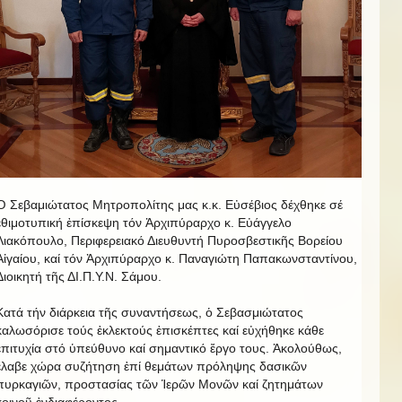
Ὁ Σεβαμιώτατος Μητροπολίτης μας κ.κ. Εὐσέβιος δέχθηκε σέ
ἐθιμοτυπική ἐπίσκεψη τόν Ἀρχιπύραρχο κ. Εὐάγγελο
Λιακόπουλο, Περιφερειακό Διευθυντή Πυροσβεστικῆς Βορείου
Αἰγαίου, καί τόν Ἀρχιπύραρχο κ. Παναγιώτη Παπακωνσταντίνου,
Διοικητή τῆς ΔΙ.Π.Υ.Ν. Σάμου.
Κατά τήν διάρκεια τῆς συναντήσεως, ὁ Σεβασμιώτατος
καλωσόρισε τούς ἐκλεκτούς ἐπισκέπτες καί εὐχήθηκε κάθε
ἐπιτυχία στό ὑπεύθυνο καί σημαντικό ἔργο τους. Ἀκολούθως,
ἔλαβε χώρα συζήτηση ἐπί θεμάτων πρόληψης δασικῶν
πυρκαγιῶν, προστασίας τῶν Ἱερῶν Μονῶν καί ζητημάτων