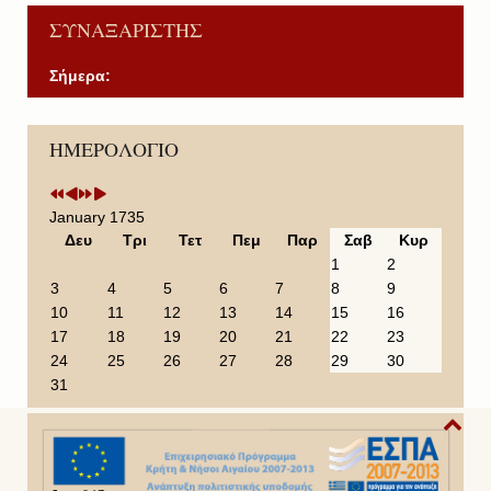
ΣΥΝΑΞΑΡΙΣΤΗΣ
Σήμερα:
P
P
N
N
ΗΜΕΡΟΛΟΓΙΟ
r
r
e
e
e
e
x
x
v
v
t
t
i
i
Y
M
January 1735
o
o
e
o
Δευ
Τρι
Τετ
Πεμ
Παρ
Σαβ
Κυρ
u
u
a
n
1
2
s
s
r
t
3
4
5
6
7
8
9
Y
M
h
10
11
12
13
14
15
16
e
o
17
18
19
20
21
22
23
a
n
24
25
26
27
28
29
30
r
t
31
h