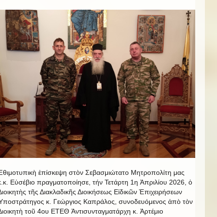
Ἐθιμοτυπικὴ ἐπίσκεψη στὸν Σεβασμιώτατο Μητροπολίτη μας
κ.κ. Εὐσέβιο πραγματοποίησε, τήν Τετάρτη 1η Ἀπριλίου 2026, ὁ
Διοικητὴς τῆς Διακλαδικῆς Διοικήσεως Εἰδικῶν Ἐπιχειρήσεων
Ὑποστράτηγος κ. Γεώργιος Καπράλος, συνοδευόμενος ἀπὸ τὸν
Διοικητὴ τοῦ 4ου ΕΤΕΘ Ἀντισυνταγματάρχη κ. Ἀρτέμιο