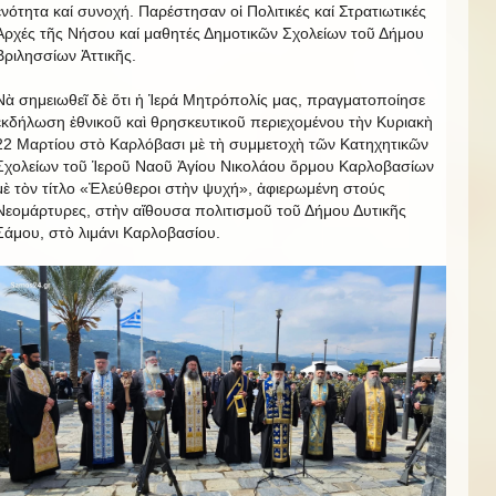
ἑνότητα καί συνοχή. Παρέστησαν οἱ Πολιτικές καί Στρατιωτικές
Ἀρχές τῆς Νήσου καί μαθητές Δημοτικῶν Σχολείων τοῦ Δήμου
Βριλησσίων Ἀττικῆς.
Νὰ σημειωθεῖ δὲ ὅτι ἡ Ἱερά Μητρόπολίς μας, πραγματοποίησε
ἐκδήλωση ἐθνικοῦ καὶ θρησκευτικοῦ περιεχομένου τὴν Κυριακὴ
22 Μαρτίου στὸ Καρλόβασι μὲ τὴ συμμετοχὴ τῶν Κατηχητικῶν
Σχολείων τοῦ Ἱεροῦ Ναοῦ Ἁγίου Νικολάου ὄρμου Καρλοβασίων
μὲ τὸν τίτλο «Ἐλεύθεροι στὴν ψυχή», ἀφιερωμένη στούς
Νεομάρτυρες, στὴν αἴθουσα πολιτισμοῦ τοῦ Δήμου Δυτικῆς
Σάμου, στὸ λιμάνι Καρλοβασίου.