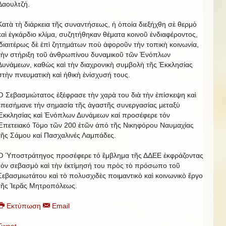
Δαουλτζή.
Κατὰ τὴ διάρκεια τῆς συναντήσεως, ἡ ὁποία διεξήχθη σὲ θερμὸ
καὶ ἐγκάρδιο κλίμα, συζητήθηκαν θέματα κοινοῦ ἐνδιαφέροντος,
ἰδιαιτέρως δὲ ἐπὶ ζητημάτων ποὺ ἀφοροῦν τὴν τοπικὴ κοινωνία,
τὴν στήριξη τοῦ ἀνθρωπίνου δυναμικοῦ τῶν Ἐνόπλων
Δυνάμεων, καθὼς καὶ τὴν διαχρονικὴ συμβολὴ τῆς Ἐκκλησίας
στὴν πνευματικὴ καὶ ἠθικὴ ἐνίσχυσή τους.
Ὁ Σεβασμιώτατος ἐξέφρασε τὴν χαρὰ του διὰ τὴν ἐπίσκεψη καὶ
ἐπεσήμανε τὴν σημασία τῆς ἀγαστῆς συνεργασίας μεταξὺ
Ἐκκλησίας καὶ Ἐνόπλων Δυνάμεων καί προσέφερε τόν
Ἐπετειακό Τόμο τῶν 200 ἐτῶν ἀπό τῆς Νικηφόρου Ναυμαχίας
τῆς Σάμου καί Πασχαλινές Λαμπάδες.
Ὁ Ὑποστράτηγος προσέφερε τό ἔμβλημα τῆς ΔΔΕΕ ἐκφράζοντας
τὸν σεβασμὸ καὶ τὴν ἐκτίμησή του πρὸς τὸ πρόσωπο τοῦ
Σεβασμιωτάτου καὶ τὸ πολυσχιδὲς ποιμαντικὸ καὶ κοινωνικὸ ἔργο
τῆς Ἱερᾶς Μητροπόλεως.
Εκτύπωση
Email
Tweet