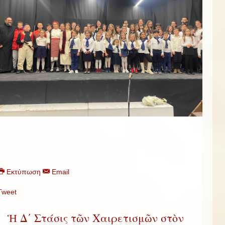
Εκτύπωση
Email
Tweet
Ἡ Δ΄ Στάσις τῶν Χαιρετισμῶν στὸν