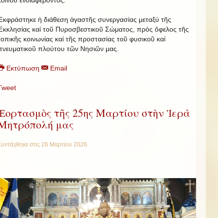
κοινοῦ ἐνδιαφέροντος.
Ἐκφράστηκε ἡ διάθεση ἀγαστῆς συνεργασίας μεταξύ τῆς
Ἐκκλησίας καί τοῦ Πυροσβεστικοῦ Σώματος, πρός ὄφελος τῆς
τοπικῆς κοινωνίας καί τῆς προστασίας τοῦ φυσικοῦ καί
πνευματικοῦ πλούτου τῶν Νησιῶν μας.
Εκτύπωση
Email
Tweet
Ἑορτασμὸς τῆς 25ης Μαρτίου στὴν Ἱερὰ
Μητρόπολή μας
Συντάχθηκε στις
26 Μαρτίου 2026
.