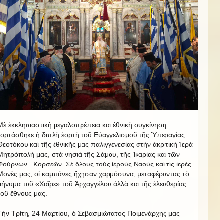
Μὲ ἐκκλησιαστικὴ μεγαλοπρέπεια καὶ ἐθνικὴ συγκίνηση
ἐορτάσθηκε ἡ διπλὴ ἑορτὴ τοῦ Εὐαγγελισμοῦ τῆς Ὑπεραγίας
Θεοτόκου καὶ τῆς ἐθνικῆς μας παλιγγενεσίας στὴν ἀκριτικὴ Ἱερὰ
Μητρόπολή μας, στὰ νησιά τῆς Σάμου, τῆς Ἰκαρίας καὶ τῶν
Φούρνων - Κορσεῶν. Σὲ ὅλους τοὺς ἱεροὺς Ναοὺς καὶ τὶς ἱερὲς
Μονὲς μας, οἱ καμπάνες ἤχησαν χαρμόσυνα, μεταφέροντας τὸ
μήνυμα τοῦ «Χαῖρε» τοῦ Ἀρχαγγέλου ἀλλὰ καὶ τῆς ἐλευθερίας
τοῦ ἔθνους μας.
Τὴν Τρίτη, 24 Μαρτίου, ὁ Σεβασμιώτατος Ποιμενάρχης μας