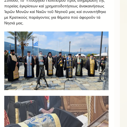
Σύνοδο, τό Ὑπουργεῖο Πολιτισμοῦ πρός ἐνημέρωση τῆς
πορείας ἐγκρίσεων καί χρηματοδοτήσεως ἀνακαινήσεως
Ἱερῶν Μονῶν καί Ναῶν τοῦ Νησιοῦ μας καί συναντήθηκε
με Κρατικούς παράγοντες για θέματα πού ἀφοροῦν τά
Νησιά μας.