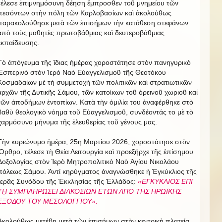
τέλεσε ἐπιμνημόσυνη δέηση ἔμπροσθεν τοῦ μνημείου τῶν
πεσόντων στὴν πόλη τῶν Καρλοβασίων καὶ ἀκολούθως
παρακολούθησε μετὰ τῶν ἐπισήμων τὴν κατάθεση στεφάνων
ἀπὸ τοὺς μαθητὲς πρωτοβάθμιας καὶ δευτεροβάθμιας
ἐκπαίδευσης.
Τὸ ἀπόγευμα τῆς ἴδιας ἡμέρας χοροστάτησε στὸν πανηγυρικὸ
Ἑσπερινὸ στὸν Ἱερὸ Ναὸ Εὐαγγελισμοῦ τῆς Θεοτόκου
Κοσμαδαίων μὲ τὴ συμμετοχὴ τῶν πολιτικῶν καὶ στρατιωτικῶν
ἀρχῶν τῆς Δυτικῆς Σάμου, τῶν κατοίκων τοῦ ὀρεινοῦ χωριοῦ καί
τῶν ἀποδήμων ἐντοπίων. Κατὰ τὴν ὁμιλία του ἀναφέρθηκε στὸ
βαθὺ θεολογικὸ νόημα τοῦ Εὐαγγελισμοῦ, συνδέοντάς το μὲ τὸ
χαρμόσυνο μήνυμα τῆς ἐλευθερίας τοῦ γένους μας.
Τὴν κυριώνυμο ἡμέρα, 25η Μαρτίου 2026, χοροστάτησε στὸν
Ὄρθρο, τέλεσε τὴ Θεία Λειτουργία καὶ προεξήρχε τῆς ἐπίσημου
Δοξολογίας στὸν Ἱερὸ Μητροπολιτικὸ Ναὸ Ἁγίου Νικολάου
πόλεως Σάμου. Ἀντί κηρύγματος ἀναγνώσθηκε ἡ Ἐγκύκλιος τῆς
Ἱερᾶς Συνόδου τῆς Ἐκκλησίας τῆς Ἑλλάδος:
«ΕΓΚΥΚΛΙΟΣ ΕΠΙ
Τῌ ΣΥΜΠΛΗΡΩΣΕΙ ΔΙΑΚΟΣΙΩΝ ΕΤΩΝ ΑΠΟ ΤΗΣ ΗΡΩΪΚΗΣ
ΕΞΟΔΟΥ ΤΟΥ ΜΕΣΟΛΟΓΓΙΟΥ».
Ἀκολούθως μετέβη μετὰ τῶν ἐπισήμων στὴν κεντρικὴ πλατεία