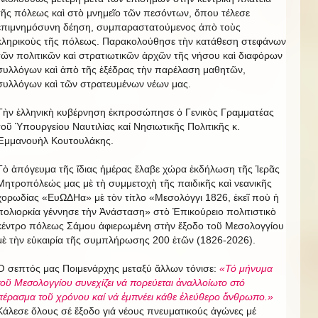
τῆς πόλεως καὶ στὸ μνημεῖο τῶν πεσόντων, ὅπου τέλεσε
ἐπιμνημόσυνη δέηση, συμπαραστατούμενος ἀπὸ τοὺς
κληρικοὺς τῆς πόλεως. Παρακολούθησε τὴν κατάθεση στεφάνων
τῶν πολιτικῶν καὶ στρατιωτικῶν ἀρχῶν τῆς νήσου καὶ διαφόρων
συλλόγων καὶ ἀπὸ τῆς ἐξέδρας τὴν παρέλαση μαθητῶν,
συλλόγων καὶ τῶν στρατευμένων νέων μας.
Τὴν ἑλληνικὴ κυβέρνηση ἐκπροσώπησε ὁ Γενικὸς Γραμματέας
τοῦ Ὑπουργείου Ναυτιλίας καί Νησιωτικῆς Πολιτικῆς κ.
Ἐμμανουὴλ Κουτουλάκης.
Τὸ ἀπόγευμα τῆς ἴδιας ἡμέρας ἔλαβε χώρα ἐκδήλωση τῆς Ἱερᾶς
Μητροπόλεώς μας μὲ τὴ συμμετοχὴ τῆς παιδικῆς καὶ νεανικῆς
χορωδίας «ΕυΩΔΗα» μὲ τὸν τίτλο «Μεσολόγγι 1826, ἐκεῖ ποὺ ἡ
πολιορκία γέννησε τὴν Ἀνάσταση» στὸ Ἐπικούρειο πολιτιστικὸ
κέντρο πόλεως Σάμου ἀφιερωμένη στὴν ἔξοδο τοῦ Μεσολογγίου
μὲ τὴν εὐκαιρία τῆς συμπλήρωσης 200 ἐτῶν (1826-2026).
Ὁ σεπτός μας Ποιμενάρχης μεταξύ ἄλλων τόνισε:
«Τό μήνυμα
τοῦ Μεσολογγίου συνεχίζει νά πορεύεται ἀναλλοίωτο στό
πέρασμα τοῦ χρόνου καί νά ἐμπνέει κάθε ἐλεύθερο ἄνθρωπο.»
Κάλεσε ὅλους σέ ἔξοδο γιά νέους πνευματικούς ἀγώνες μέ