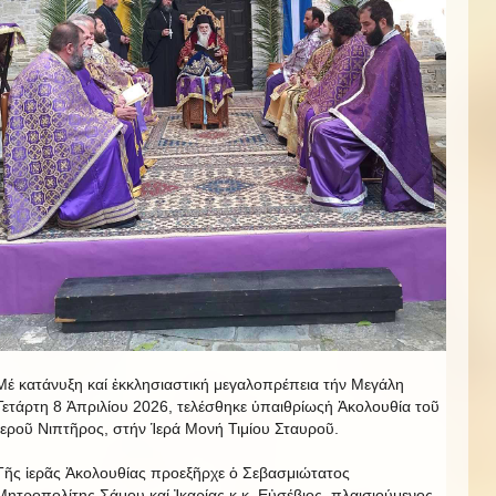
Μέ κατάνυξη καί ἐκκλησιαστική μεγαλοπρέπεια τήν Μεγάλη
Τετάρτη 8 Ἀπριλίου 2026, τελέσθηκε ὑπαιθρίωςἡ Ἀκολουθία τοῦ
Ἱεροῦ Νιπτῆρος, στήν Ἱερά Μονή Τιμίου Σταυροῦ.
Τῆς ἱερᾶς Ἀκολουθίας προεξῆρχε ὁ Σεβασμιώτατος
Μητροπολίτης Σάμου καί Ἰκαρίας κ.κ. Εὐσέβιος, πλαισιούμενος