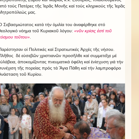
ἀπό τούς Πατέρες τῆς Ἱερᾶς Μονῆς καί τούς κληρικούς τῆς Ἱερᾶς
Μητροπόλεώς μας.
Ὁ Σεβασμιώτατος κατά τήν ὁμιλία του ἀναφέρθηκε στό
θεολογικό νόημα τοῦ Κυριακοῦ λόγου:
«νῦν κρίσις ἐστὶ τοῦ
κόσμου τοῦτου»
.
Παρέστησαν οἱ Πολιτικές καί Στρατιωτικές Ἀρχές τῆς νήσου.
Πλῆθος δέ εὐσεβῶν χριστιανῶν προσῆλθε καί συμμετεῖχε μέ
εὐλάβεια, ἀποκομίζοντας πνευματικά ὀφέλη καί ἐνίσχυση γιά τήν
συνέχιση τῆς πορείας πρός τά Ἅγια Πάθη καί τήν λαμπροφόρο
Ἀνάσταση τοῦ Κυρίου.