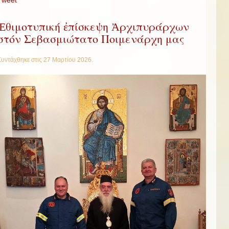
Ἐθιμοτυπική ἐπίσκεψη Ἀρχιπυράρχων
στόν Σεβασμιώτατο Ποιμενάρχη μας
Συντάχθηκε στις
27 Μαρτίου 2026
.