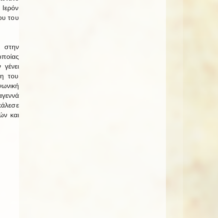
 Ιερόν
ου του
 στην
ποίας
 γένει
ση του
νωνική
αγεννά
κάλεσε
ών και