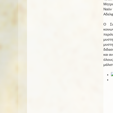
Μητρο
Ναόν 
Αδελφ
Ο Σε
κοιν
περιλ
μυστη
μυστη
διδασ
και α
όλους
μάλισ