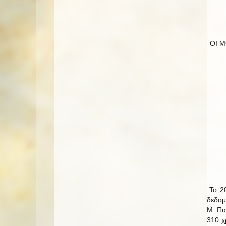
ΟΙ 
Το 20
δεδομ
Μ. Πα
310 χ