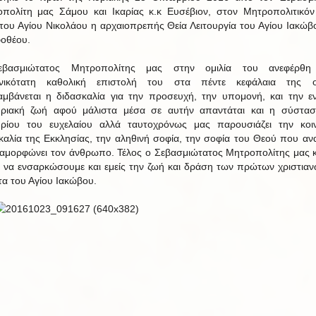
πολίτη μας Σάμου και Ικαρίας κ.κ Ευσέβιον, στον Μητροπολιτικόν
του Αγίου Νικολάου η αρχαιοπρεπής Θεία Λειτουργία του Αγίου Ιακώβ
οθέου.
βασμιώτατος Μητροπολίτης μας στην ομιλία του ανεφέρθη
ωνικότατη καθολική επιστολή του στα πέντε κεφάλαια της ο
αμβάνεται η διδασκαλία για την προσευχή, την υπομονή, και την εν
ριακή ζωή αφού μάλιστα μέσα σε αυτήν απαντάται και η σύστα
ρίου του ευχελαίου αλλά ταυτοχρόνως μας παρουσιάζει την κοι
καλία της Εκκλησίας, την αληθινή σοφία, την σοφία του Θεού που αν
ναμορφώνει τον άνθρωπο. Τέλος ο Σεβασμιώτατος Μητροπολίτης μας 
 να ενσαρκώσουμε και εμείς την ζωή και δράση των πρώτων χριστιαν
τα του Αγίου Ιακώβου.