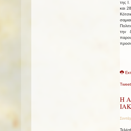
της Ι
και 2
Κότσι
σαμι
Πολιτ
την 
παρου
προσφ
Εκ
Tweet
Η Α
ΙΑ
Συντάχ
Τελέσ