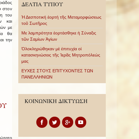
ριάδος
ΔΕΛΤΙΑ ΤΥΠΟΥ
υ στον
ξη του
Ἡ Δεσποτική ἑορτή τῆς Μεταμορφώσεως
ν και
τοῦ Σωτῆρος
εών με
Με λαμπρότητα ἑορτάσθηκε ἡ Σύναξις
ία θα
τῶν Σαμίων Ἁγίων
αι την
Ὁλοκληρώθηκαν μὲ ἐπιτυχία οἱ
κατασκηνώσεις τῆς Ἱερᾶς Μητροπόλεώς
μας
ΕΥΧΕΣ ΣΤΟΥΣ ΕΠΙΤΥΧΟΝΤΕΣ ΤΩΝ
ΠΑΝΕΛΛΗΝΙΩΝ
ΚΟΙΝΩΝΙΚΗ ΔΙΚΤΥΩΣΗ
ΟΥ
ιώτατο