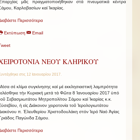
Ἐπαρχίας μᾶς πραγματοποιήθηκαν στά πνευματικά κέντρα
Σάμου, Καρλοβασίων καί Ἰκαρίας.
Διαβάστε Περισσότερα
Εκτύπωση
Email
Tweet
ΧΕΙΡΟΤΟΝΙΑ ΝΕΟΥ ΚΛΗΡΙΚΟΥ
Συντάχθηκε στις
12 Ιανουαρίου 2017
.
Μέσα σέ κλίμα συγκίνησης καί μέ εκκλησιαστική λαμπρότητα
τελέσθηκε τήν Κυριακή μετά τά Φῶτα 8 Ἰανουαρίου 2017 ὑπό
τοῦ Σεβασμιωτάτου Μητροπολίτου Σάμου καί Ἰκαρίας κ.κ.
Εὐσεβίου, ἡ εἰς Διάκονον χειροτονία τοῦ Ἱερολογιωτάτου
Διακόνου π. Ἐλευθερίου Χριστοδουλάκη στόν Ἱερό Ναό Ἁγίας
Τριάδος Παγώνδα Σάμου.
Διαβάστε Περισσότερα