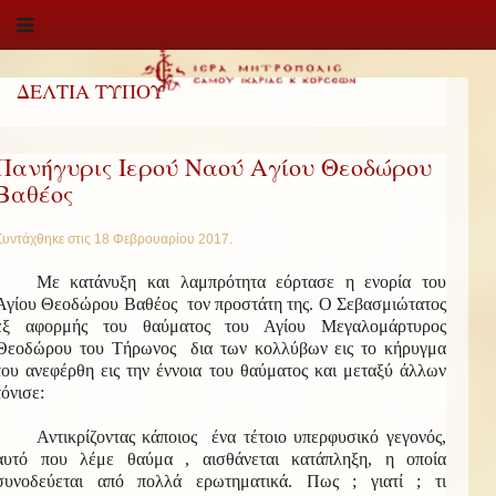
ΔΕΛΤΙΑ ΤΥΠΟΥ
Πανήγυρις Ιερού Ναού Αγίου Θεοδώρου
Βαθέος
Συντάχθηκε στις
18 Φεβρουαρίου 2017
.
Με κατάνυξη και λαμπρότητα εόρτασε η ενορία του
Αγίου Θεοδώρου Βαθέος τον προστάτη της. Ο Σεβασμιώτατος
εξ αφορμής του θαύματος του Αγίου Μεγαλομάρτυρος
Θεοδώρου του Τήρωνος δια των κολλύβων εις το κήρυγμα
του ανεφέρθη εις την έννοια του θαύματος και μεταξύ άλλων
τόνισε:
Αντικρίζοντας κάποιος ένα τέτοιο υπερφυσικό γεγονός,
αυτό που λέμε θαύμα , αισθάνεται κατάπληξη, η οποία
συνοδεύεται από πολλά ερωτηματικά. Πως ; γιατί ; τι