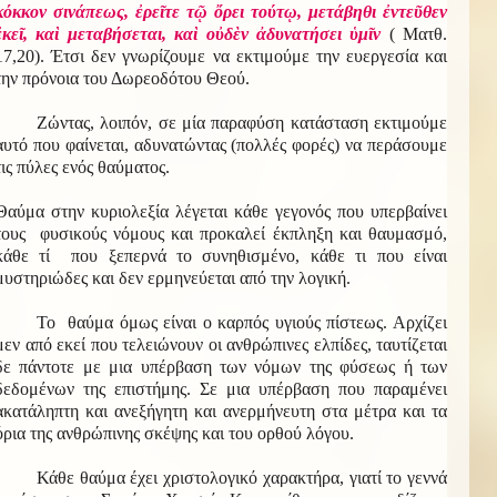
κόκκον σινάπεως, ἐρεῖτε τῷ ὄρει τούτῳ, μετάβηθι ἐντεῦθεν
ἐκεῖ, καὶ μεταβήσεται, καὶ οὐδὲν ἀδυνατήσει ὑμῖν
( Ματθ.
17,20). Έτσι δεν γνωρίζουμε να εκτιμούμε την ευεργεσία και
την πρόνοια του Δωρεοδότου Θεού.
Ζώντας, λοιπόν, σε μία παραφύση κατάσταση εκτιμούμε
αυτό που φαίνεται, αδυνατώντας (πολλές φορές) να περάσουμε
τις πύλες ενός θαύματος.
Θαύμα στην κυριολεξία λέγεται κάθε γεγονός που υπερβαίνει
τους φυσικούς νόμους και προκαλεί έκπληξη και θαυμασμό,
κάθε τί που ξεπερνά το συνηθισμένο, κάθε τι που είναι
μυστηριώδες και δεν ερμηνεύεται από την λογική.
Το θαύμα όμως είναι ο καρπός υγιούς πίστεως. Αρχίζει
μεν από εκεί που τελειώνουν οι ανθρώπινες ελπίδες, ταυτίζεται
δε πάντοτε με μια υπέρβαση των νόμων της φύσεως ή των
δεδομένων της επιστήμης. Σε μια υπέρβαση που παραμένει
ακατάληπτη και ανεξήγητη και ανερμήνευτη στα μέτρα και τα
όρια της ανθρώπινης σκέψης και του ορθού λόγου.
Κάθε θαύμα έχει χριστολογικό χαρακτήρα, γιατί το γεννά