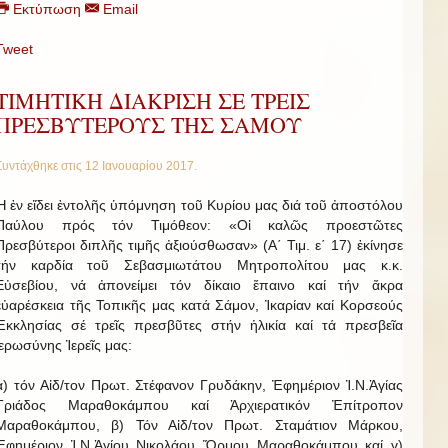
Εκτύπωση
Email
Tweet
ΤΙΜΗΤΙΚΗ ΔΙΑΚΡΙΣΗ ΣΕ ΤΡΕΙΣ
ΠΡΕΣΒΥΤΕΡΟΥΣ ΤΗΣ ΣΑΜΟΥ
Συντάχθηκε στις
12 Ιανουαρίου 2017
.
Ἡ ἐν εἴδει ἐντολῆς ὑπόμνηση τοῦ Κυρίου μας διά τοῦ ἀποστόλου
Παύλου πρός τόν Τιμόθεον: «Οἱ καλῶς προεστῶτες
Πρεσβύτεροι διπλῆς τιμῆς ἀξιούσθωσαν» (Α΄ Τιμ. ε΄ 17) ἐκίνησε
τήν καρδία τοῦ Σεβασμιωτάτου Μητροπολίτου μας κ.κ.
Εὐσεβίου, νά ἀπονείμει τόν δίκαιο ἔπαινο καί τήν ἄκρα
εὐαρέσκεια τῆς Τοπικῆς μας κατά Σάμον, Ἰκαρίαν καί Κορσεούς
Ἐκκλησίας σέ τρεῖς πρεσβῦτες στήν ἡλικία καί τά πρεσβεῖα
ἱερωσύνης Ἱερεῖς μας:
α) τόν Αἰδ/τον Πρωτ. Στέφανον Γρυδάκην, Ἐφημέριον Ἱ.Ν.Ἁγίας
Τριάδος Μαραθοκάμπου καί Ἀρχιερατικόν Ἐπίτροπον
Μαραθοκάμπου, β) Τόν Αἰδ/τον Πρωτ. Σταμάτιον Μάρκου,
Ἐφημέριον Ἱ.Ν.Ἁγίου Νικολάου Ὅρμου Μαραθοκάμπου καί γ)