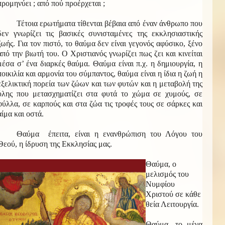
προμηνύει ; από πού προέρχεται ;
Τέτοια ερωτήματα τίθενται βέβαια από έναν άνθρωπο που
δεν γνωρίζει τις βασικές συνισταμένες της εκκλησιαστικής
ζωής. Για τον πιστό, το θαύμα δεν είναι γεγονός αφύσικο, ξένο
από την βιωτή του. Ο Χριστιανός γνωρίζει πως ζει και κινείται
μέσα σ’ ένα διαρκές θαύμα. Θαύμα είναι π.χ. η δημιουργία, η
ποικιλία και αρμονία του σύμπαντος, θαύμα είναι η ίδια η ζωή η
εξελικτική πορεία των ζώων και των φυτών και η μεταβολή της
ύλης που μετασχηματίζει στα φυτά το χώμα σε χυμούς, σε
φύλλα, σε καρπούς και στα ζώα τις τροφές τους σε σάρκες και
αίμα και οστά.
Θαύμα έπειτα, είναι η ενανθρώπιση του Λόγου του
Θεού, η ίδρυση της Εκκλησίας μας.
Θαύμα, ο
μελισμός του
Νυμφίου
Χριστού σε κάθε
θεία Λειτουργία.
Θαύμα, το μέγα