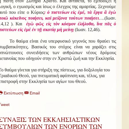
η πίστη στον Σωτήρα Χριστό. Και αντίθετα, το εμποδίζει η
λογική, ο εγωισμός και ίσως ο έλεγχος της αμαρτίας. Ξεχνούμε
αυτό που είπε ο Κύριος
: ὁ πιστεύων εἰς ἐμέ, τὰ ἔργα ἃ ἐγὼ
ποιῶ κἀκεῖνος ποιήσει, καὶ μείζονα τούτων ποιήσει
….(Ιωαν.
14,12 ). Και
ἐγὼ φῶς εἰς τὸν κόσμον ἐλήλυθα, ἵνα πᾶς ὁ
πιστεύων εἰς ἐμὲ ἐν τῇ σκοτίᾳ μὴ μείνῃ
(Ιωαν. 12,46).
Το θαύμα είναι ένα υπερφυσικό γεγονός που θραύει τις
συμβατικότητες. Βασικός του στόχος είναι να χαράξει στις
υπνώττουσες συνειδήσεις των ανθρώπων νέους δρόμους
μετανοίας που οδηγούν στην εν Χριστώ ζωή και την Εκκλησία.
Το θαύμα γίνεται για στήριξη της πίστεως, για δοξολογία του
Τριαδικού Θεού, για πνευματική αφύπνιση και, τέλος, για
επιστροφή στην Εκκλησία των αγίων του Θεού.
Εκτύπωση
Email
Tweet
ΣΥΝΑΞΙΣ ΤΩΝ ΕΚΚΛΗΣΙΑΣΤΙΚΩΝ
ΣΥΜΒΟΥΛΙΩΝ ΤΩΝ ΕΝΟΡΙΩΝ ΤΩΝ