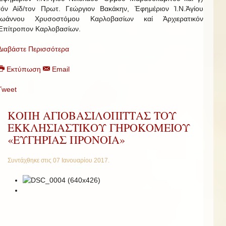
τόν Αἰδ/τον Πρωτ. Γεώργιον Βακάκην, Ἐφημέριον Ἱ.Ν.Ἁγίου
Ἰωάννου Χρυσοστόμου Καρλοβασίων καί Ἀρχιερατικόν
Ἐπίτροπον Καρλοβασίων.
Διαβάστε Περισσότερα
Εκτύπωση
Email
Tweet
ΚΟΠΗ ΑΓΙΟΒΑΣΙΛΟΠΙΤΤΑΣ ΤΟΥ
ΕΚΚΛΗΣΙΑΣΤΙΚΟΥ ΓΗΡΟΚΟΜΕΙΟΥ
«ΕΥΓΗΡΙΑΣ ΠΡΟΝΟΙΑ»
Συντάχθηκε στις
07 Ιανουαρίου 2017
.