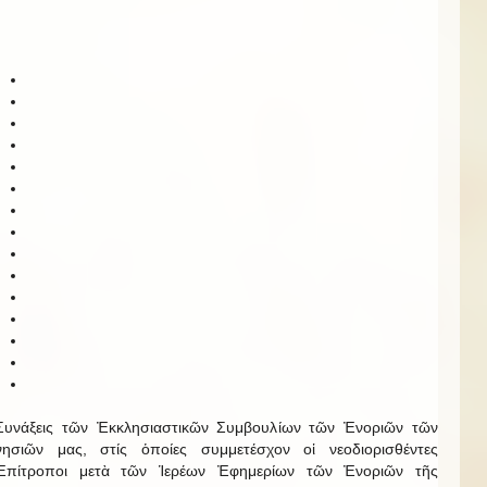
Συνάξεις τῶν Ἐκκλησιαστικῶν Συμβουλίων τῶν Ἐνοριῶν τῶν
νησιῶν μας, στίς ὁποίες συμμετέσχον οἱ νεοδιορισθέντες
Ἐπίτροποι μετὰ τῶν Ἱερέων Ἐφημερίων τῶν Ἐνοριῶν τῆς