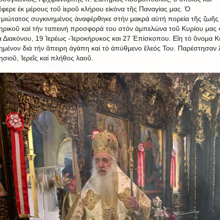
φερε ἐκ μέρους τοῦ ἱεροῦ κλήρου εἰκόνα τῆς Παναγίας μας. Ὁ
μιώτατος συγκινημένος ἀναφέρθηκε στήν μακρά αὐτή πορεία τῆς ζωῆς
ηρικοῦ καί τήν ταπεινή προσφορά του στόν ἀμπελώνα τοῦ Κυρίου μας 
α Διακόνου, 19 Ἱερέως -Ἱεροκήρυκος και 27 Ἐπίσκοπου. Εἲη τό ὂνομα Κ
ημένον διά τήν ἂπειρη ἀγάπη καί τό ἀπύθμενο ἓλεός Του. Παρέστησαν 
ησιοῦ, Ἱερεῖς καί πλήθος λαοῦ.