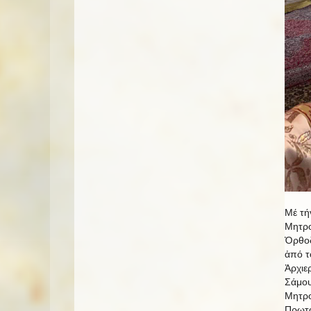
Μέ τή
Μητρο
Ὀρθοδ
ἀπό τ
Ἀρχιε
Σάμου
Μητρο
Πρωτο