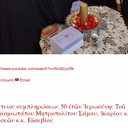
://www.youtube.com/watch?v=lXcdl2yx0fk
τύπωση
Email
τειος συμπληρώσεως 50 ἐτῶν Ἱερωσύνης Τοῦ
ασμιωτάτου Μητροπολίτου Σάμου, Ἰκαρίας κ
σεῶν κ.κ. Εὐσεβίου