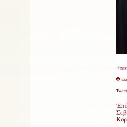
https
Εκ
Tweet
Ἐπέ
Σεβ
Κορ