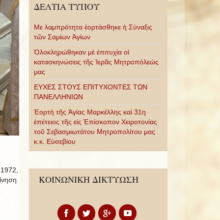
ΔΕΛΤΙΑ ΤΥΠΟΥ
Με λαμπρότητα ἑορτάσθηκε ἡ Σύναξις
τῶν Σαμίων Ἁγίων
Ὁλοκληρώθηκαν μὲ ἐπιτυχία οἱ
κατασκηνώσεις τῆς Ἱερᾶς Μητροπόλεώς
μας
ΕΥΧΕΣ ΣΤΟΥΣ ΕΠΙΤΥΧΟΝΤΕΣ ΤΩΝ
ΠΑΝΕΛΛΗΝΙΩΝ
Ἑορτὴ τῆς Ἁγίας Μαρκέλλης καὶ 31η
ἐπέτειος τῆς εἰς Ἐπίσκοπον Χειροτονίας
τοῦ Σεβασμιωτάτου Μητροπολίτου μας
κ.κ. Εὐσεβίου
 1972,
ΚΟΙΝΩΝΙΚΗ ΔΙΚΤΥΩΣΗ
ίνηση
ς