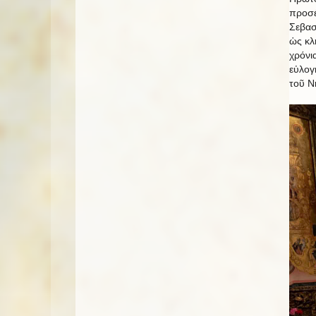
προσέ
Σεβασ
ὡς κλ
χρόνι
εὐλογ
τοῦ Ν