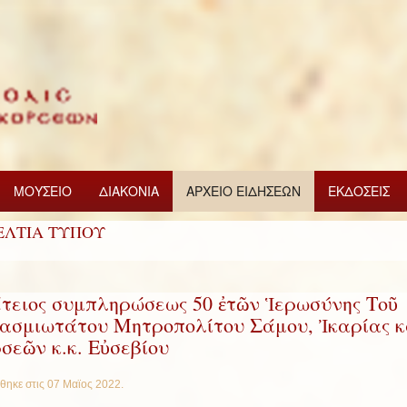
ΜΟΥΣΕΙΟ
ΔΙΑΚΟΝΙΑ
ΑΡΧΕΙΟ ΕΙΔΗΣΕΩΝ
ΕΚΔΟΣΕΙΣ
ΕΛΤΙΑ ΤΥΠΟΥ
τειος συμπληρώσεως 50 ἐτῶν Ἱερωσύνης Τοῦ
ασμιωτάτου Μητροπολίτου Σάμου, Ἰκαρίας κ
σεῶν κ.κ. Εὐσεβίου
θηκε στις
07 Μαϊος 2022
.