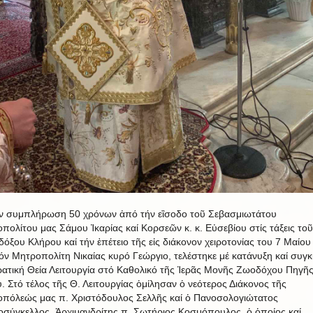
ν συμπλήρωση 50 χρόνων ἀπό τήν εἲσοδο τοῦ Σεβασμιωτάτου
πολίτου μας Σάμου Ἰκαρίας καί Κορσεῶν κ. κ. Εὐσεβίου στίς τάξεις τοῦ
όξου Κλήρου καί τήν ἐπέτειο τῆς εἰς διάκονον χειροτονίας του 7 Μαίου
όν Μητροπολίτη Νικαίας κυρό Γεώργιο, τελέστηκε μέ κατάνυξη καί συγκ
ρατική Θεία Λειτουργία στό Καθολικό τῆς Ἱερᾶς Μονῆς Ζωοδόχου Πηγῆ
. Στό τέλος τῆς Θ. Λειτουργίας ὁμίλησαν ὁ νεότερος Διάκονος τῆς
πόλεώς μας π. Χριστόδουλος Σελλῆς καί ὁ Πανοσολογιώτατος
σύγκελλος, Ἀρχιμανδρίτης π. Σωτήριος Κοσμόπουλος, ὁ ὁποίος καί