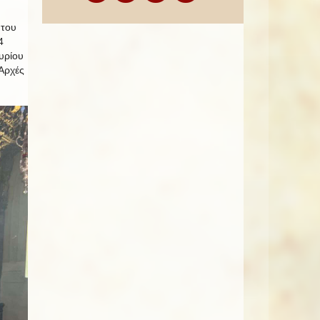
 του
4
υρίου
Ἀρχές