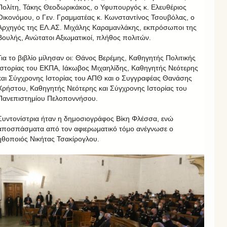
Πολίτη, Τάκης Θεοδωρικάκος, ο Υφυπουργός κ. Ελευθέριος
Οικονόμου, ο Γεν. Γραμματέας κ. Κωνσταντίνος Τσουβόλας, ο
Αρχηγός της ΕΛ.ΑΣ. Μιχάλης Καραμανλάκης, εκπρόσωποι της
Βουλής, Ανώτατοι Αξιωματικοί, πλήθος πολιτών.
Για το βιβλίο μίλησαν οι: Θάνος Βερέμης, Καθηγητής Πολιτικής
Ιστορίας του ΕΚΠΑ, Ιάκωβος Μιχαηλίδης, Καθηγητής Νεότερης
και Σύγχρονης Ιστορίας του ΑΠΘ και ο Συγγραφέας Θανάσης
Χρήστου, Καθηγητής Νεότερης και Σύγχρονης Ιστορίας του
Πανεπιστημίου Πελοποννήσου.
Συντονίστρια ήταν η δημοσιογράφος Βίκη Φλέσσα, ενώ
αποσπάσματα από τον αφιερωματικό τόμο ανέγνωσε ο
ηθοποιός Νικήτας Τσακίρογλου.