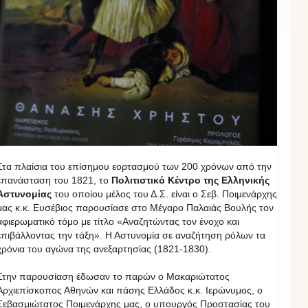
Στα πλαίσια του επίσημου εορτασμού των 200 χρόνων από την
επανάσταση του 1821, το
Πολιτιστικό Κέντρο της Ελληνικής
Αστυνομίας
του οποίου μέλος του Δ.Σ. είναι ο Σεβ. Ποιμενάρχης
μας κ.κ. Ευσέβιος παρουσίασε στο Μέγαρο Παλαιάς Βουλής τον
αφιερωματικό τόμο με τίτλο «Αναζητώντας τον ένοχο και
επιβάλλοντας την τάξη». Η Αστυνομία σε αναζήτηση ρόλων τα
χρόνια του αγώνα της ανεξαρτησίας (1821-1830).
Στην παρουσίαση έδωσαν το παρών ο Μακαριώτατος
Αρχιεπίσκοπος Αθηνών και πάσης Ελλάδος κ.κ. Ιερώνυμος, ο
Σεβασμιώτατος Ποιμενάρχης μας, ο υπουργός Προστασίας του