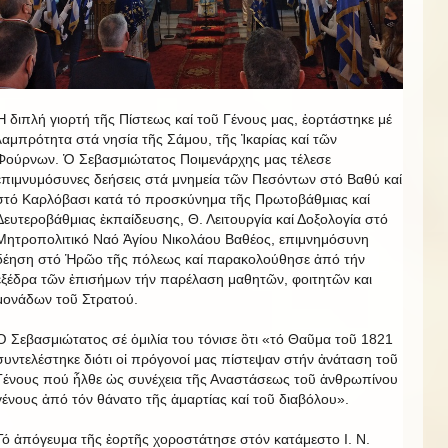
Ἡ διπλή γιορτή τῆς Πίστεως καί τοῦ Γένους μας, ἑορτάστηκε μέ
λαμπρότητα στά νησία τῆς Σάμου, τῆς Ἰκαρίας καί τῶν
Φούρνων. Ὁ Σεβασμιώτατος Ποιμενάρχης μας τέλεσε
επιμνυμόσυνες δεήσεις στά μνημεία τῶν Πεσόντων στό Βαθύ καί
στό Καρλόβασι κατά τό προσκύνημα τῆς Πρωτοβάθμιας καί
Δευτεροβάθμιας ἐκπαίδευσης, Θ. Λειτουργία καί Δοξολογία στό
Μητροπολιτικό Ναό Ἁγίου Νικολάου Βαθέος, επιμνημόσυνη
δέηση στό Ἡρῶο τῆς πόλεως καί παρακολούθησε ἀπό τήν
ἐξέδρα τῶν ἐπισήμων τήν παρέλαση μαθητῶν, φοιτητῶν και
μονάδων τοῦ Στρατού.
Ὁ Σεβασμιώτατος σέ ὁμιλία του τόνισε ὃτι «τό Θαῦμα τοῦ 1821
συντελέστηκε διότι οἱ πρόγονοί μας πίστεψαν στήν ἀνάταση τοῦ
Γένους πού ἦλθε ὠς συνέχεια τῆς Αναστάσεως τοῦ ἁνθρωπίνου
γένους ἀπό τόν θάνατο τῆς ἁμαρτίας καί τοῦ διαβόλου».
Τό ἀπόγευμα τῆς ἐορτῆς χοροστάτησε στόν κατάμεστο Ι. Ν.