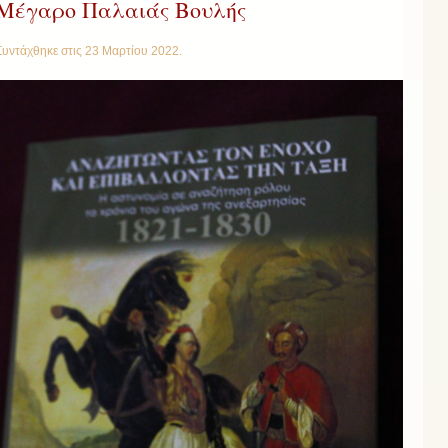
Μέγαρο Παλαιάς Βουλής
Συντάχθηκε στις
23 Μαρτίου 2022
.