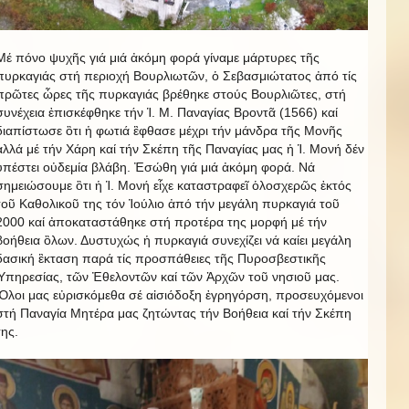
Μέ πόνο ψυχῆς γιά μιά ἀκόμη φορά γίναμε μάρτυρες τῆς
πυρκαγιάς στή περιοχή Βουρλιωτῶν, ὁ Σεβασμιώτατος ἀπό τίς
πρῶτες ὦρες τῆς πυρκαγιάς βρέθηκε στούς Βουρλιῶτες, στή
συνέχεια ἐπισκέφθηκε τήν Ἱ. Μ. Παναγίας Βροντᾶ (1566) καί
διαπίστωσε ὃτι ἡ φωτιά ἒφθασε μέχρι τήν μάνδρα τῆς Μονῆς
ἀλλά μέ τήν Χάρη καί τήν Σκέπη τῆς Παναγίας μας ἡ Ἱ. Μονή δέν
ὑπέστει οὐδεμία βλάβη. Ἐσώθη γιά μιά ἀκόμη φορά. Νά
σημειώσουμε ὃτι ἡ Ἱ. Μονή εἶχε καταστραφεῖ ὁλοσχερῶς ἐκτός
τοῦ Καθολικοῦ της τόν Ἰούλιο ἀπό τήν μεγάλη πυρκαγιά τοῦ
2000 καί ἀποκαταστάθηκε στή προτέρα της μορφή μέ τήν
βοήθεια ὂλων. Δυστυχώς ἡ πυρκαγιά συνεχίζει νά καίει μεγάλη
δασική ἒκταση παρά τίς προσπάθειες τῆς Πυροσβεστικῆς
Ὑπηρεσίας, τῶν Ἐθελοντῶν καί τῶν Ἀρχῶν τοῦ νησιοῦ μας.
Ὃλοι μας εὐρισκόμεθα σέ αἰσιόδοξη ἐγρηγόρση, προσευχόμενοι
στή Παναγία Μητέρα μας ζητώντας τήν Βοήθεια καί τήν Σκέπη
της.