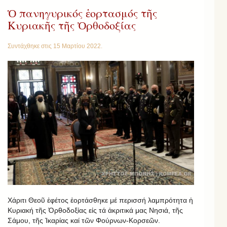
Ὁ πανηγυρικός ἑορτασμός τῆς
Κυριακῆς τῆς Ὀρθοδοξίας
Συντάχθηκε στις
15 Μαρτίου 2022
.
Χάριτι Θεοῦ ἐφέτος ἑορτάσθηκε μέ περισσή λαμπρότητα ἡ
Κυριακή τῆς Ὀρθοδοξίας εἰς τά ἀκριτικά μας Νησιά, τῆς
Σάμου, τῆς Ἰκαρίας καί τῶν Φούρνων-Κορσεῶν.