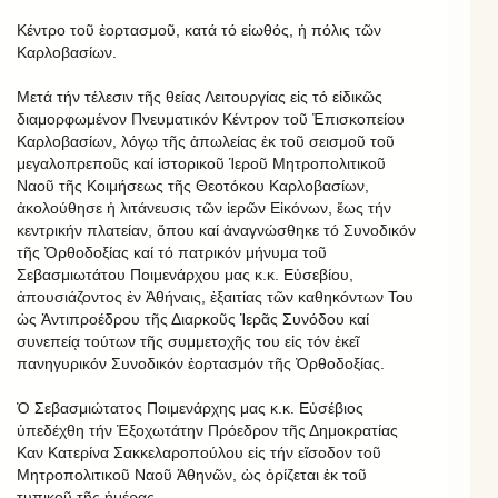
Κέντρο τοῦ ἑορτασμοῦ, κατά τό εἰωθός, ἡ πόλις τῶν
Καρλοβασίων.
Μετά τήν τέλεσιν τῆς θείας Λειτουργίας εἰς τό εἰδικῶς
διαμορφωμένον Πνευματικόν Κέντρον τοῦ Ἐπισκοπείου
Καρλοβασίων, λόγῳ τῆς ἀπωλείας ἐκ τοῦ σεισμοῦ τοῦ
μεγαλοπρεποῦς καί ἱστορικοῦ Ἱεροῦ Μητροπολιτικοῦ
Ναοῦ τῆς Κοιμήσεως τῆς Θεοτόκου Καρλοβασίων,
ἀκολούθησε ἡ λιτάνευσις τῶν ἱερῶν Εἰκόνων, ἕως τήν
κεντρικήν πλατείαν, ὅπου καί ἀναγνώσθηκε τό Συνοδικόν
τῆς Ὀρθοδοξίας καί τό πατρικόν μήνυμα τοῦ
Σεβασμιωτάτου Ποιμενάρχου μας κ.κ. Εὐσεβίου,
ἀπουσιάζοντος ἐν Ἀθήναις, ἐξαιτίας τῶν καθηκόντων Του
ὡς Ἀντιπροέδρου τῆς Διαρκοῦς Ἱερᾶς Συνόδου καί
συνεπείᾳ τούτων τῆς συμμετοχῆς του εἰς τόν ἐκεῖ
πανηγυρικόν Συνοδικόν ἑορτασμόν τῆς Ὀρθοδοξίας.
Ὁ Σεβασμιώτατος Ποιμενάρχης μας κ.κ. Εὐσέβιος
ὑπεδέχθη τήν Ἐξοχωτάτην Πρόεδρον τῆς Δημοκρατίας
Καν Κατερίνα Σακκελαροπούλου εἰς τήν εἴσοδον τοῦ
Μητροπολιτικοῦ Ναοῦ Ἀθηνῶν, ὡς ὁρίζεται ἐκ τοῦ
τυπικοῦ τῆς ἡμέρας.