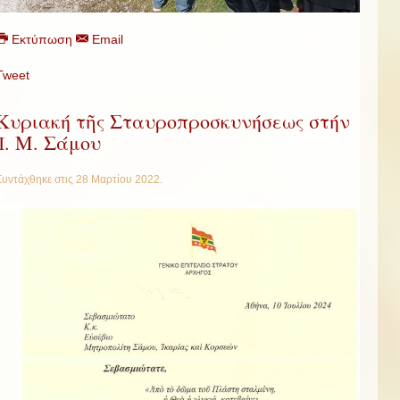
Εκτύπωση
Email
Tweet
Κυριακή τῆς Σταυροπροσκυνήσεως στήν
Ἱ. Μ. Σάμου
Συντάχθηκε στις
28 Μαρτίου 2022
.