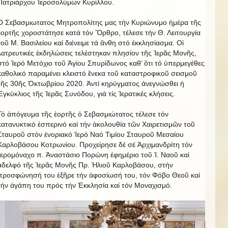
Πατριάρχου Ἱεροσολύμων Κυρίλλου.
Ο Σεβασμιωτατος Μητροπολίτης μας τήν Κυριώνυμο ἡμέρα τῆς
ἑορτῆς χοροστάτησε κατά τόν Ὂρθρο, τέλεσε τήν Θ. Λειτουργία
τοῦ Μ. Βασιλείου καί διένειμε τά ἂνθη στό ἐκκλησίασμα. Οἱ
λατρευτικές ἐκδηλώσεις τελέστηκαν πλησίον τῆς Ἱερᾶς Μονῆς,
στό Ἱερό Μετόχιο τοῦ Ἁγίου Σπυρίδωνος καθ’ ὃτι τό ὐπερμεγέθες
καθολικό παραμένει κλειστό ἓνεκα τοῦ καταστροφικοῦ σεισμοῦ
τῆς 30ῆς Ὀκτωβρίου 2020. Ἀντί κηρύγματος άνεγνώσθει ἡ
Ἐγκύκλιος τῆς Ἱερᾶς Συνόδου, γιά τίς Ἱερατικές κλήσεις.
Τό ἀπόγευμα τῆς ἑορτῆς ὁ Σεβασμιώτατος τέλεσε τόν
κατανυκτικό ἑσπερινό καί τήν ἀκολουθία τῶν Χαιρετισμῶν τοῦ
Σταυροῦ στόν ἐνοριακό Ἱερό Ναό Τιμίου Σταυροῦ Μεσαίου
Καρλοβάσου Κοτρωνίου. Προχείρησε δέ σέ Ἀρχιμανδρίτη τόν
Ἱερομόναχο π. Ἀναστάσιο Πορώνη ἐφημέριο τοῦ Ἱ. Ναοῦ καί
ἀδελφό τῆς Ἱερᾶς Μονῆς Πρ. Ἠλιοῦ Καρλοβάσου, στήν
προσφώνησή του ἐξῆρε τήν ἀφοσίωσή του, τόν Φόβο Θεοῦ καί
τήν ἀγάπη του πρός τήν Ἐκκλησία καί τόν Μοναχισμό.