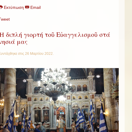
Εκτύπωση
Email
Tweet
Ἡ διπλή γιορτή τοῦ Εὐαγγελισμοῦ στά
νησιά μας
Συντάχθηκε στις
26 Μαρτίου 2022
.