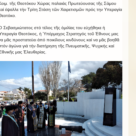
Κοιμ. τῆς Θεοτόκου Χώρας παλαιάς Πρωτεύουσας τῆς Σάμου
καί έψαλλε τήν Τρίτη Στάση τῶν Χαιρετισμῶν πρός την Υπεραγία
Θεοτόκο.
Ὁ Σεβασμιώτατος στό τέλος τῆς ὁμιλίας του εὐχήθηκε ἡ
Ὑπεραγία Θεοτόκος, ἡ Ὑπέρμαχος Στρατηγός τοῦ Ἐθνους μας
να μᾶς προστατεύει ἀπό ποικίλους κινδύνους καί να μᾶς βοηθᾶ
στόν ἀγώνα γιά τήν διατήρηση τῆς Πνευματικῆς, Ψυχικής καί
Ἐθνικῆς μας Ἐλευθερίας.