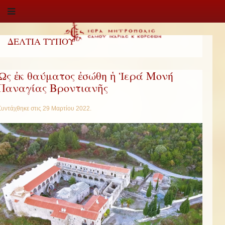
ΔΕΛΤΙΑ ΤΥΠΟΥ
Ὡς ἐκ θαύματος ἐσώθη ἡ Ἱερά Μονή
Παναγίας Βροντιανῆς
Συντάχθηκε στις
29 Μαρτίου 2022
.