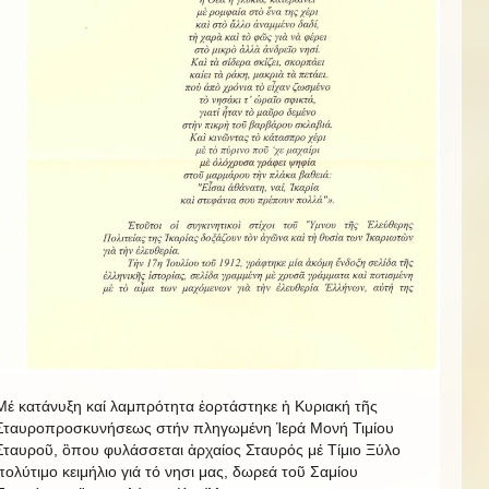
Μέ κατάνυξη καί λαμπρότητα ἑορτάστηκε ἡ Κυριακή τῆς
Σταυροπροσκυνήσεως στήν πληγωμένη Ἱερά Μονή Τιμίου
Σταυροῦ, ὃπου φυλάσσεται ἀρχαίος Σταυρός μέ Τίμιο Ξύλο
πολύτιμο κειμήλιο γιά τό νησι μας, δωρεά τοῦ Σαμίου