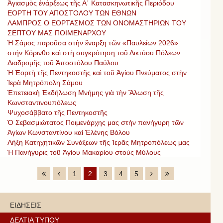
Ἀγιασμὸς ἐνάρξεως τῆς Α΄ Κατασκηνωτικῆς Περιόδου
ΕΟΡΤΗ ΤΟΥ ΑΠΟΣΤΟΛΟΥ ΤΩΝ ΕΘΝΩΝ
ΛΑΜΠΡΟΣ Ο ΕΟΡΤΑΣΜΟΣ ΤΩΝ ΟΝΟΜΑΣΤΗΡΙΩΝ ΤΟΥ
ΣΕΠΤΟΥ ΜΑΣ ΠΟΙΜΕΝΑΡΧΟΥ
Ἡ Σάμος παροῦσα στὴν ἔναρξη τῶν «Παυλείων 2026»
στήν Κόρινθο καὶ στὴ συγκρότηση τοῦ Δικτύου Πόλεων
Διαδρομῆς τοῦ Ἀποστόλου Παύλου
Ἡ Ἑορτὴ τῆς Πεντηκοστῆς καὶ τοῦ Ἁγίου Πνεύματος στὴν
Ἱερὰ Μητρόπολη Σάμου
Ἐπετειακὴ Ἐκδήλωση Μνήμης γιὰ τὴν Ἄλωση τῆς
Κωνσταντινουπόλεως
Ψυχοσάββατο τῆς Πεντηκοστῆς
Ὁ Σεβασμιώτατος Ποιμενάρχης μας στήν πανήγυρη τῶν
Ἁγίων Κωνσταντίνου καί Ἑλένης Βόλου
Λήξη Κατηχητικῶν Συνάξεων τῆς Ἱερᾶς Μητροπόλεως μας
Ἡ Πανήγυρις τοῦ Ἁγίου Μακαρίου στοὺς Μύλους
1
2
3
4
5
ΕΙΔΗΣΕΙΣ
ΔΕΛΤΙΑ ΤΥΠΟΥ