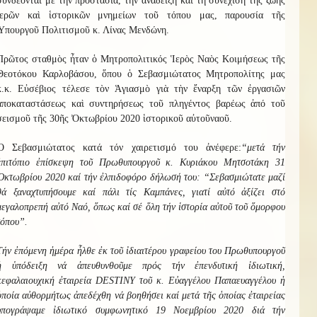
συνδέονται μὲ τὴν προστασία, τὴν ἀνάδειξη καὶ τὴ συνέχιση τῆς ζωῆς
ἱερῶν καὶ ἱστορικῶν μνημείων τοῦ τόπου μας, παρουσία τῆς
Ὑπουργοῦ Πολιτισμοῦ κ. Λίνας Μενδώνη.
Πρῶτος σταθμὸς ἦταν ὁ
Μητροπολιτικός
Ἱερὸς Ναὸς Κοιμήσεως τῆς
Θεοτόκο
υ
Καρλ
οβάσου
, ὅπου ὁ Σεβασμιώτατος Μητροπολίτης μας
κ.κ. Εὐσέβιος τέλεσε τὸν Ἁγιασμὸ γιὰ τὴν ἔναρξη τῶν ἐργασιῶν
ἀποκαταστάσεως καὶ συντηρήσεως τοῦ
πληγέντος βαρέως ἀπό τοῦ
σεισμοῦ τῆς 30ῆς Ὀκτωβρίου 2020
ἱστορικοῦ
αὐτοῦ
ναοῦ.
Ὁ
Σεβασμιώτατος κατά τόν χαιρετισμό του ἀνέφερε:
“μετά τήν
ἐπιτόπιο ἐπίσκεψη τοῦ Πρωθυπουργοῦ κ. Κυριάκου Μητσοτάκη 31
Ὀκτωβρίου 2020 καί τήν ἐλπιδοφόρο δήλωσή του: “Σεβασμιώτατε μαζί
θά ξαναχτυπήσουμε καί πάλι τίς Καμπάνες, γιατί αὐτό ἀξίζει στό
μεγαλοπρεπή αὐτό Ναό, ὅπως καί σέ ὅλη τήν ἱστορία αὐτοῦ τοῦ ὅμορφου
τόπου”.
Τήν ἐπόμενη ἡμέρα ἧλθε ἐκ τοῦ ἰδιαιτέρου γραφείου του Πρωθυπουργοῦ
ἡ ὑπόδειξη νά ἀπευθυνθοῦμε πρός τήν ἐπενδυτική ἰδιωτική,
κεφαλαιουχική ἐταιρεία
DESTINY
τοῦ κ. Εὐαγγέλου Παπαευαγγέλου ἡ
ὁποία αὐθορμήτως ἀπεδέχθη νά βοηθήσει καί μετά τῆς ὁποίας ἐταιρείας
ὑπογράψαμε ἰδιωτικό συμφωνητικό 19 Νοεμβρίου 2020 διά τήν