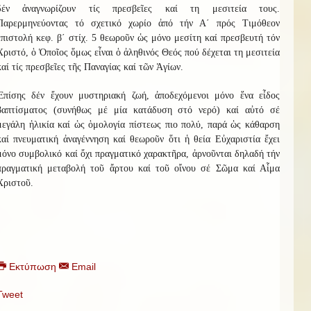
δέν ἀναγνωρίζουν τίς πρεσβεῖες καί τη μεσιτεία τους.
Παρερμηνεύοντας τό σχετικό χωρίο ἀπό τήν Α΄ πρός Τιμόθεον
ἐπιστολή κεφ. β΄ στίχ. 5 θεωροῦν ὡς μόνο μεσίτη καί πρεσβευτή τόν
Χριστό, ὁ Ὁποῖος ὅμως εἶναι ὁ ἀληθινός Θεός πού δέχεται τη μεσιτεία
καί τίς πρεσβεῖες τῆς Παναγίας καί τῶν Ἁγίων.
Ἐπίσης δέν ἔχουν μυστηριακή ζωή, ἀποδεχόμενοι μόνο ἕνα εἶδος
βαπτίσματος (συνήθως μέ μία κατάδυση στό νερό) καί αὐτό σέ
μεγάλη ἡλικία καί ὡς ὁμολογία πίστεως πιο πολύ, παρά ὡς κάθαρση
καί πνευματική ἀναγέννηση καί θεωροῦν ὅτι ἡ θεία Εὐχαριστία ἔχει
μόνο συμβολικό καί ὄχι πραγματικό χαρακτῆρα, ἀρνοῦνται δηλαδή τήν
πραγματική μεταβολή τοῦ ἄρτου καί τοῦ οἴνου σέ Σῶμα καί Αἷμα
Χριστοῦ.
Εκτύπωση
Email
Tweet