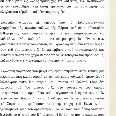
του λειτουργία, ὡς χ
ῶ
ρος προσευχῆς καὶ λατρείας, ἐνῶ ἀνακοίνωσε
ὅτι θὰ ἀκολουθήσει νέα φάση ἐργασιῶν γιὰ τὴ
ν
συντήρηση τοῦ
ξυλόγλυπτου τέμπλου καὶ τῶν τοιχογραφιῶν.
Τελευταῖος σταθμὸς τῆς ἡμέρας ἦταν τὸ Παλαιοχριστιανικὸ
Κοιμητήριο τῆς ἀρχαίας πόλεως τῆς Σάμου, στὴ θέση «Γλυφάδα»
Πυθαγορείου, ὅπου παρουσιάστηκε τὸ ἔργο διαμορφώσεως καὶ
ἀναδείξεως ἑνὸς ἀπὸ τὰ σημαντικότερα μνημεῖα τῶν πρώτων
χριστιανικῶν αἰώνων τοῦ νησιοῦ, ποὺ χρονολογεῖται ἀπὸ τὸν 4ο ἕως τὰ
μέσα τοῦ 7ου αἰῶνος μ.Χ. Οἱ παρεμβάσεις ποὺ πραγματοποιήθηκαν
καθιστοῦν πλέον τὸν χ
ῶ
ρο περισσότερο λειτουργικὸ καὶ προσβάσιμο,
ἀναδεικνύοντας τὴν ἱστορικὴ καὶ πνευματικὴ του σημασία.
Ἡ ζωντανή παράδοση πού μέχρι σήμερα διατηρεῖται στήν Τοπική μας
Ἐκκλησιαστική καί Ἱστορική μνήμη τοῦ Σαμιακοῦ λαοῦ, ἐμφανίζει τό
Παλαιοχριστιανικό Κοιμητήριο καί μάλιστα σέ θολωτό τάφο ἕνα
μαρτύριο τοῦ 4ου αἰῶνος μ.Χ. στό ἐσωτερικό τοῦ ὁποίου
διατηροῦνται τρία ἀρκοσόλια πού στέγασαν τά λείψανα τῶν τριῶν
Στρατιωτικῶν Ἁγίων Γρηγόριο, Θεόδωρο καί Λέοντα, πού ἐμόνασαν
στή Σάμο καί μαρτύρησαν κατά τήν ἐποχή τοῦ Κωνσταντίου,
ἀγωνιζόμενοι κατά τοῦ ἀρειανισμοῦ. Τά λείψανά τους ἠρπάγησαν ἀπό
Βενετοῦς τό α΄ μισό τοῦ ΙΓ΄ αἰῶνος. Ἡ δέ Τοπική μας Ἐκκλησία τούς