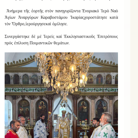
Ἀνήμερα τῆς ἑορτῆς στὸν πανηγυρίζοντα
Ἐνοριακό
Ἱερὸ Ναὸ
Ἁγίων Ἀναργύρων Καραβοστάμου Ἰκαρίας
χοροστάτησε κατὰ
τὸν Ὄρθρο
,
ἱερούργησε
καὶ
ὁμίλησε
.
Συνεργάστηκε
δέ μέ Ἱερείς καί Ἐκκλησιαστικοῦς Ἐπιτρόπους
πρός ἐπίλυση Ποιμαντικῶν θεμάτων.