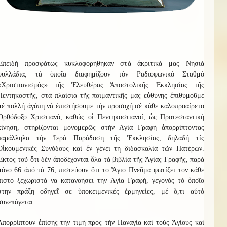
Ἐπειδή προσφάτως κυκλοφορήθηκαν στά ἀκριτικά μας Νησιά
φυλλάδια, τά ὁποῖα διαφημίζουν τόν Ραδιοφωνικό Σταθμό
«Χριστιανισμός» τῆς Ἐλευθέρας Ἀποστολικῆς Ἐκκλησίας τῆς
Πεντηκοστῆς, στά πλαίσια τῆς ποιμαντικῆς μας εὐθύνης ἐπιθυμοῦμε
μέ πολλή ἀγάπη νά ἐπιστήσουμε τήν προσοχή σέ κάθε καλοπροαίρετο
Ὀρθόδοξο Χριστιανό, καθώς οἱ Πεντηκοστιανοί, ὡς Προτεσταντική
κίνηση, στηρίζονται μονομερῶς στήν Ἁγία Γραφή ἀπορρίπτοντας
παράλληλα τήν Ἱερά Παράδοση τῆς Ἐκκλησίας, δηλαδή τίς
Οἰκουμενικές Συνόδους καί ἐν γένει τη διδασκαλία τῶν Πατέρων.
Ἐκτός τοῦ ὅτι δέν ἀποδέχονται ὅλα τά βιβλία τῆς Ἁγίας Γραφῆς, παρά
μόνο 66 ἀπό τά 76, πιστεύουν ὅτι το Ἅγιο Πνεῦμα φωτίζει τον κάθε
πιστό ξεχωριστά να κατανοήσει την Ἁγία Γραφή, γεγονός τό ὁποῖο
στην πράξη οδηγεῖ σε ὑποκειμενικές ἑρμηνείες, μέ ὅ,τι αὐτό
συνεπάγεται.
Ἀπορρίπτουν ἐπίσης τήν τιμή πρός τήν Παναγία καί τούς Ἁγίους καί