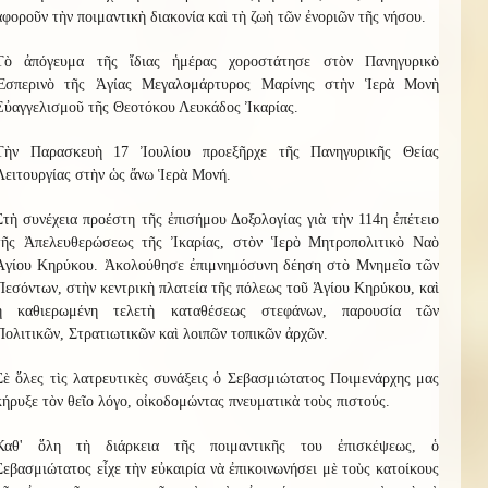
ἀφοροῦν τὴν ποιμαντικὴ διακονία καὶ τὴ ζωὴ τῶν ἐνοριῶν τῆς νήσου.
Τὸ ἀπόγευμα τῆς ἴδιας ἡμέρας χοροστάτησε στὸν Πανηγυρικὸ
Ἑσπερινὸ τῆς Ἁγίας Μεγαλομάρτυρος Μαρίνης στὴν Ἱερὰ Μονὴ
Εὐαγγελισμοῦ τῆς Θεοτόκου Λευκάδος Ἰκαρίας.
Τὴν Παρασκευὴ 17 Ἰουλίου προεξῆρχε τῆς Πανηγυρικῆς Θείας
Λειτουργίας στὴν ὡς ἄνω Ἱερὰ Μονή.
Στὴ συνέχεια προέστη τῆς ἐπισήμου Δοξολογίας γιὰ τὴν 114η ἐπέτειο
τῆς Ἀπελευθερώσεως τῆς Ἰκαρίας, στὸν Ἱερὸ Μητροπολιτικὸ Ναὸ
Ἁγίου Κηρύκου. Ἀκολούθησε ἐπιμνημόσυνη δέηση στὸ Μνημεῖο τῶν
Πεσόντων, στὴν κεντρικὴ πλατεία τῆς πόλεως τοῦ Ἁγίου Κηρύκου, καὶ
ἡ καθιερωμένη τελετὴ καταθέσεως στεφάνων, παρουσία τῶν
Πολιτικῶν, Στρατιωτικῶν καὶ λοιπῶν τοπικῶν ἀρχῶν.
Σὲ ὅλες τὶς λατρευτικὲς συνάξεις ὁ Σεβασμιώτατος Ποιμενάρχης μας
κήρυξε τὸν θεῖο λόγο, οἰκοδομώντας πνευματικὰ τοὺς πιστούς.
Καθ' ὅλη τὴ διάρκεια τῆς ποιμαντικῆς του ἐπισκέψεως, ὁ
Σεβασμιώτατος εἶχε τὴν εὐκαιρία νὰ ἐπικοινωνήσει μὲ τοὺς κατοίκους