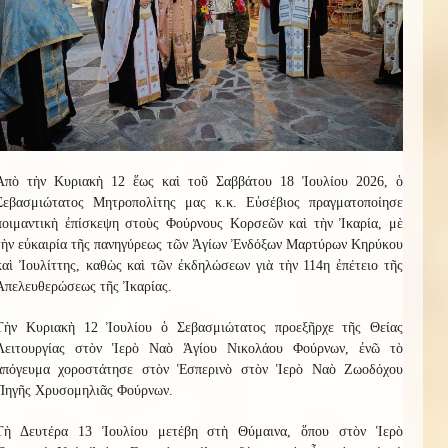
Ἀπὸ τὴν Κυριακὴ 12 ἕως καὶ τοῦ Σαββάτου 18 Ἰουλίου 2026, ὁ
Σεβασμιώτατος Μητροπολίτης μας κ.κ. Εὐσέβιος πραγματοποίησε
ποιμαντικὴ ἐπίσκεψη στοὺς Φούρνους Κορσεῶν καὶ τὴν Ἰκαρία, μὲ
τὴν εὐκαιρία τῆς πανηγύρεως τῶν Ἁγίων Ἐνδόξων Μαρτύρων Κηρύκου
καὶ Ἰουλίττης, καθὼς καὶ τῶν ἐκδηλώσεων γιὰ τὴν 114η ἐπέτειο τῆς
Ἀπελευθερώσεως τῆς Ἰκαρίας.
Τὴν Κυριακὴ 12 Ἰουλίου ὁ Σεβασμιώτατος προεξῆρχε τῆς Θείας
Λειτουργίας στὸν Ἱερὸ Ναὸ Ἁγίου Νικολάου Φούρνων, ἐνῶ τὸ
ἀπόγευμα χοροστάτησε στὸν Ἑσπερινὸ στὸν Ἱερὸ Ναὸ Ζωοδόχου
Πηγῆς Χρυσομηλιᾶς Φούρνων.
Τὴ Δευτέρα 13 Ἰουλίου μετέβη στὴ Θύμαινα, ὅπου στὸν Ἱερὸ