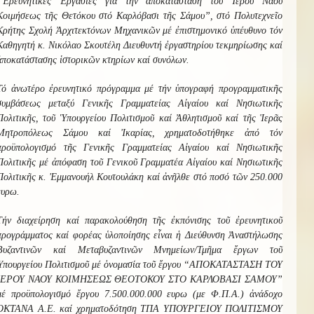
“Ἐρευνητικές Ἐργασίες γιά τήν ἀποκατάσταση τοῦ Ἱεροῦ Ναοῦ
Κοιμήσεως τῆς Θετόκου στό Καρλόβασι τῆς Σάμου”, στό Πολυτεχνεῖο
Κρήτης Σχολή Ἀρχιτεκτόνων Μηχανικῶν μέ ἐπιστημονικό ὑπέυθυνο τόν
Καθηγητή κ. Νικόλαο Σκουτέλη Διευθυντή ἐργαστηρίου τεκμηρίωσης καί
ἀποκατάστασης ἱστορικῶν κτηρίων καί συνόλων.
Τό ἀνωτέρο ἐρευνητικό πρόγραμμα μέ τήν ὑπογραφή προγραμματικῆς
συμβάσεως μεταξύ Γενικῆς Γραμματείας Αἰγαίου καί Νησιωτικῆς
Πολιτικῆς, τοῦ Ὑπουργείου Πολιτισμοῦ καί Ἀθλητισμοῦ καί τῆς Ἱερᾶς
Μητροπόλεως Σάμου καί Ἰκαρίας, χρηματοδοτήθηκε ἀπό τόν
προϋπολογισμό τῆς Γενικῆς Γραμματείας Αἰγαίου καί Νησιωτικῆς
Πολιτικῆς μέ ἀπόφαση τοῦ Γενικοῦ Γραμματέα Αἰγαίου καί Νησιωτικῆς
Πολιτικῆς κ. Ἐμμανουήλ Κουτουλάκη καί ἀνῆλθε στό ποσό τῶν 250.000
ευρω.
Τήν διαχείρηση καί παρακολούθηση τῆς ἐκπόνισης τοῦ ἐρευνητικοῦ
προγράμματος καί φορέας ὑλοποίησης εἶναι ἡ Διεύθυνση Ἀναστήλωσης
Βυζαντινῶν καί Μεταβυζαντινῶν Μνημείων/Τμῆμα ἔργων τοῦ
Ὑπουργείου Πολιτισμοῦ μέ ὁνομασία τοῦ ἔργου “ΑΠΟΚΑΤΑΣΤΑΣΗ ΤΟΥ
ΙΕΡΟΥ ΝΑΟΥ ΚΟΙΜΗΣΕΩΣ ΘΕΟΤΟΚΟΥ ΣΤΟ ΚΑΡΛΟΒΑΣΙ ΣΑΜΟΥ”
μέ προϋπολογισμό ἔργου 7.500.000.000 ευρω (με Φ.Π.Α.) ἀνάδοχο
ΟΚΤΑΝΑ Α.Ε. καί χρηματοδότηση ΤΠΑ ΥΠΟΥΡΓΕΙΟΥ ΠΟΛΙΤΙΣΜΟΥ