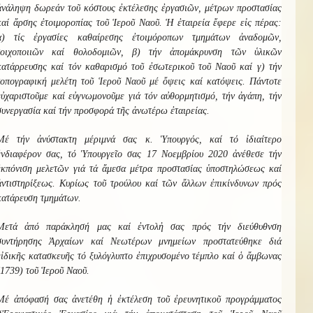
ἀνάληψη δωρεάν τοῦ κόστους ἐκτέλεσης ἐργασιῶν, μέτρων προστασίας
καί ἄρσης ἐτοιμοροπίας τοῦ Ἱεροῦ Ναοῦ. Ἡ ἐταιρεία ἔφερε εἰς πέρας:
α) τίς ἐργασίες καθαίρεσης ἐτοιμόροπων τμημάτων ἀναδομῶν,
τοιχοποιιῶν καί θολοδομιῶν, β) τήν ἀπομάκρυνση τῶν ὑλικῶν
κατάρρευσης καί τόν καθαρισμό τοῦ ἐσωτερικοῦ τοῦ Ναοῦ καί γ) τήν
τοπογραφική μελέτη τοῦ Ἱεροῦ Ναοῦ μέ ὄψεις καί κατόψεις. Πάντοτε
εὐχαριστοῦμε καί εὐγνωμονοῦμε γιά τόν αὐθορμητισμό, τήν ἀγάπη, τήν
συνεργασία καί τήν προσφορά τῆς ἀνωτέρω ἐταιρείας.
Μέ τήν ἀνύστακτη μέριμνά σας κ. Ὑπουργός, καί τό ἰδιαίτερο
ἐνδιαφέρον σας, τό Ὑπουργεῖο σας 17 Νοεμβρίου 2020 ἀνέθεσε τήν
ἐκπόνιση μελετῶν γιά τά ἄμεσα μέτρα προστασίας ὑποστηλώσεως καί
ἀντιστηρίξεως. Κυρίως τοῦ τρούλου καί τῶν ἄλλων ἐπικίνδυνων πρός
κατάρευση τμημάτων.
Μετά ἀπό παράκλησή μας καί ἐντολἠ σας πρός τήν διεύθυθνση
συντήρησης Ἀρχαίων καί Νεωτέρων μνημείων προστατεύθηκε διά
εἰδικῆς κατασκευῆς τό ξυλόγλυπτο ἐπιχρυσομένο τέμπλο καί ὁ ἄμβωνας
(1739) τοῦ Ἱεροῦ Ναοῦ.
Μέ ἀπόφασή σας ἀνετέθη ἡ ἐκτέλεση τοῦ ἐρευνητικοῦ προγράμματος