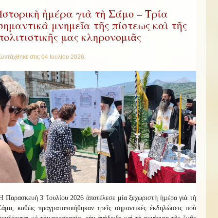
Ἱστορικὴ ἡμέρα γιὰ τὴ Σάμο – Τρία
σημαντικὰ μνημεῖα τῆς πίστεως καὶ τῆς
πολιτιστικῆς μας κληρονομιᾶς
Συντάχθηκε στις
04 Ιουλίου 2026
.
Ἡ Παρασκευή 3 Ἰουλίου 2026 ἀποτέλεσε μία ξεχωριστὴ ἡμέρα γιὰ τὴ
Σάμο, καθὼς πραγματοποιήθηκαν τρεῖς σημαντικὲς ἐκδηλώσεις ποὺ