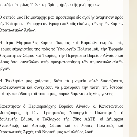
ἑορτάζει ἐτησίως 11 Σεπτεμβρίου, ἡμέρα τῆς μνήμης των.
Ὁ σεπτός μας Ποιμενάρχης μας προσέφερε εἰς αγαθήν ἀνάμνησιν πρός
τήν Ἐρίτιμο κ. Ὑπουργό ἀντίγραφο παλαιᾶς εἰκόνος τῶν τριῶν Σαμίων
Στρατιωτικῶν Ἁγίων.
Ἡ Ἱερὰ Μητρόπολις Σάμου, Ἰκαρίας καὶ Κορσεῶν ἐκφράζει τὶς
θερμὲς εὐχαριστίες της πρὸς τὸ Ὑπουργεῖο Πολιτισμοῦ, τὴν Ἐφορεία
Ἀρχαιοτήτων Σάμου καὶ Ἰκαρίας, τὴν Περιφέρεια Βορείου Αἰγαίου καὶ
ὅλους ὅσοι συνέβαλαν στὴν πραγματοποίηση τῶν σημαντικῶν αὐτῶν
ἔργων.
Ἡ Ἐκκλησία μας χαίρεται, διότι τὰ μνημεῖα αὐτὰ διασώζονται,
ἀναδεικνύονται καὶ συνεχίζουν νὰ μαρτυροῦν τὴν πίστη, τὴν ἱστορία
καὶ τὴν παράδοση τοῦ τόπου μας, παραδιδόμενα στὶς νέες γενεές.
Παρέστησαν
ὁ Περιφερειάρχης Βορείου Αίγαίου κ. Κωνσταντίνος
Μουτζούρης, ἡ Γεν. Γραμματέας Ὑπουργείου Πολιτισμοῦ, ὁ
Βουλευτῆς Σάμου, ὁ Ταξίαρχος τῆς 79ης ΑΔΤΕ, οἱ Δήμαρχοι
Ἀνατολικῆς καί Δυτικῆς Σάμου καί οἱ λοιπές Πολιτικές καί
Στρατιωτικές Ἀρχές τοῦ Νησιοῦ μας καί πλῆθος λαοῦ.