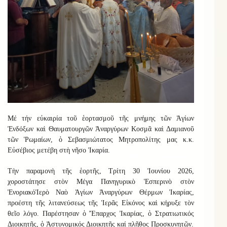
Μέ τήν εὐκαιρία τοῦ ἑορτασμοῦ τῆς μνήμης τῶν Ἁγίων
Ἐνδόξων καὶ Θαυματουργῶν Ἀναργύρων Κοσμᾶ καὶ Δαμιανοῦ
τῶν Ῥωμαίων, ὁ Σεβασμιώτατος Μητροπολίτης μας κ.κ.
Εὐσέβιος μετέβη στὴ νῆσο Ἰκαρία
.
Τὴν παραμονὴ τῆς ἑορτῆς, Τρίτη 30 Ἰουνίου 2026,
χοροστάτησε
σ
τὸν Μέγα Πανηγυρικὸ Ἑσπερινὸ στὸν
Ἐνοριακό
Ἱερὸ Ναὸ Ἁγίων Ἀναργύρων Θέρμων Ἰκαρίας,
προέστη τῆς λιτανεύσεως τῆς Ἱερᾶς Εἰκόνος καὶ κήρυξε τὸν
θεῖο λόγο.
Παρέστησαν ὁ Ἔπαρχος Ἰκαρίας, ὁ Στρατιωτικός
Διοικητῆς, ὁ Ἀστυνομικός Διοικητῆς καί πλῆθος Προσκυνητῶν.