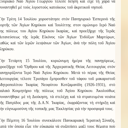
Ἐνοριακὸ Ναὸ Ἁγίου Γεωργίου τέλεσε δέηση καὶ εἶχε τὴ χαρὰ νὰ
συναντηθεῖ μὲ τοὺς λιγοστοὺς κατοίκους τοῦ ἀκριτικοῦ νησιοῦ.
Τὴν Τρίτη 14 Ἰουλίου χοροστάτησε στὸν Πανηγυρικὸ Ἑσπερινὸ τῆς
ἑορτῆς τῶν Ἁγίων Κηρύκου καὶ Ἰουλίττης στον ομώνυμο Ιερό Ναό
της πόλεως του Αγίου Κηρύκου Ικαρίας, καὶ προεξῆρχε τῆς Ἱερᾶς
Λιτανεύσεως τῆς ἱερᾶς Εἰκόνος τῶν Ἁγίων Ἐνδόξων Μαρτύρων,
καθὼς καὶ τῶν ἱερῶν λειψάνων τῶν Ἁγίων, ἀνὰ τὴν πόλη τοῦ Ἁγίου
Κηρύκου.
Τὴν Τετάρτη 15 Ἰουλίου, κυριώνυμη ἡμέρα τῆς πανηγύρεως,
προεξῆρχε τοῦ Ὄρθρου καὶ τῆς Ἀρχιερατικῆς Θείας Λειτουργίας στὸν
πανηγυρίζοντα Ἱερὸ Ναὸ Ἁγίου Κηρύκου. Μετὰ τὸ πέρας τῆς Θείας
Λειτουργίας τέλεσε Τρισάγιο ἔμπροσθεν τοῦ τάφου τοῦ μακαριστοῦ
Μητροπολίτου Ἰκαρίας Νεοφύτου Κοτζαμανίδη (1926-1931), στὸ
παλαιὸ Κοιμητήριο τῆς πόλεως τοῦ Ἁγίου Κηρύκου. Ἀκολούθως
συναντήθηκε μὲ τὴ Διοίκηση, τὰ στελέχη καὶ τὰ στρατευμένα νειάτα
τῆς Πατρίδος μας τῆς Δ.Α.Ν. Ἰκαρίας, ἐκφράζοντας τὴ στήριξη καὶ
τὴν εὐγνωμοσύνη τῆς τοπικῆς μας Ἐκκλησίας γιὰ τὴν προσφορά τους.
Τὴν Πέμπτη 16 Ἰουλίου συνεκάλεσε Πανικαριακὴ Ἱερατικὴ Σύναξη,
κατὰ τὴν ὁποία εἶχε τὴν εὐκαιρία νὰ συζητήσει μαζί τους θέματα ποὺ