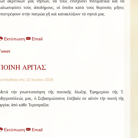
τῶν ἀκριτικῶν μας νησιῶν, νὰ τοὺς ἐνισχύσει πνευματικὰ καὶ νὰ
καλωσορίσει τοὺς ἀποδήμους, οἱ ὁποῖοι κατὰ τοὺς θερινοὺς μῆνες
ἐπιστρέφουν στὴν πατρώα γῆ καὶ κατακλύζουν τὰ νησιά μας.
Εκτύπωση
Email
Tweet
ΠΟΙΝΗ ΑΡΓΙΑΣ
Συντάχθηκε στις
10 Ιουλίου 2026
.
Μετά τήν γνωστοποίηση τῆς ποινικῆς δίωξης Ἐφημερίου τῆς Ἱ.
Μητροπόλεώς μας, ὁ Σεβασμιώτατος ἐπέβαλε σε αὐτόν τήν ποινή τῆς
ἀργίας ἀπό κάθε Ἱεροπραξία.
Εκτύπωση
Email