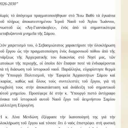
2026-2030”
Νωρίς
τό ἀπόγευμα
πραγματοποιήθηκαν στὸ Ἄνω Βαθὺ τὰ ἐγκαίνια
τοῦ πλήρως ἀποκατ
ε
στ
η
μένου Ἱεροῦ Ναοῦ τ
οῦ
Ἁγίου Ἰωάννου
,
γνωστοῦ ὡς «Ἀη-Γιαννάκηδες», ἑνὸς ἀπὸ τὰ σημαντικότερα
μεταβυζαντινὰ μνημεῖα τῆς Σάμου.
Στὸν χαιρετισμό του, ὁ Σεβασμιώτατος χαρακτήρισε τὴν ὁλοκλήρωση
τοῦ ἔργου ὡς τὴν πραγματοποίηση ἑνὸς διαχρονικοῦ πόθου
ἀπό
τῆς
ἑνάρξεως τῆς Ἀρχιερατικῆς του διακονίας στό Νησί μας,
τῶν
κατοίκων τῆς περιοχῆς, οἱ ὁποῖοι δὲν ἔπαψαν ποτέ νὰ ἐνδιαφέρονται
γιὰ τὴ διάσωση τοῦ ἱστορικοῦ ναοῦ. Παράλληλα, εὐχαρίστησε θερμὰ
τὴν Ὑπουργὸ Πολιτισμοῦ, τὴν Ἐφορεία Ἀρχαιοτήτων Σάμου καὶ
Ἰκαρίας, καθὼς καὶ ὅλους τοὺς συντελεστὲς τοῦ ἔργου, γιὰ τὴ
συμβολὴ τους στὴν ἀποκατάσταση καὶ ἀνάδειξη τοῦ σημαντικοῦ
αὐτοῦ μνημείου.
Προσέφερε δέ στήν κ. Ὑπουργό πιστό ἀντίγραφο
πίνακα τοῦ ἱστορικοῦ αυτοῦ Ναοῦ ἔργο τοῦ ἀειμνήστου Σαμίου
καλλιτέχνη Εὐρυγένη.
Ἡ κ. Λίνα Μενδώνη
ἐξέφρασε
τήν ἱκανοποίησή της γιά τήν
ὁλοκλήρωση
τοῦ ἔργου
καί
τόνισε
ὅτι ὁ ναὸς ἐπιστρέφει στὴ φυσικὴ