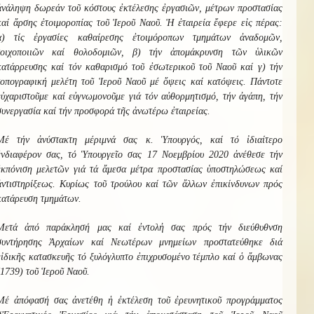
ἀνάληψη δωρεάν τοῦ κόστους ἐκτέλεσης ἐργασιῶν, μέτρων προστασίας
καί ἄρσης ἐτοιμοροπίας τοῦ Ἱεροῦ Ναοῦ. Ἡ ἐταιρεία ἔφερε εἰς πέρας:
α) τίς ἐργασίες καθαίρεσης ἐτοιμόροπων τμημάτων ἀναδομῶν,
τοιχοποιιῶν καί θολοδομιῶν, β) τήν ἀπομάκρυνση τῶν ὑλικῶν
κατάρρευσης καί τόν καθαρισμό τοῦ ἐσωτερικοῦ τοῦ Ναοῦ καί γ) τήν
τοπογραφική μελέτη τοῦ Ἱεροῦ Ναοῦ μέ ὄψεις καί κατόψεις. Πάντοτε
εὐχαριστοῦμε καί εὐγνωμονοῦμε γιά τόν αὐθορμητισμό, τήν ἀγάπη, τήν
συνεργασία καί τήν προσφορά τῆς ἀνωτέρω ἐταιρείας.
Μέ τήν ἀνύστακτη μέριμνά σας κ. Ὑπουργός, καί τό ἰδιαίτερο
ἐνδιαφέρον σας, τό Ὑπουργεῖο σας 17 Νοεμβρίου 2020 ἀνέθεσε τήν
ἐκπόνιση μελετῶν γιά τά ἄμεσα μέτρα προστασίας ὑποστηλώσεως καί
ἀντιστηρίξεως. Κυρίως τοῦ τρούλου καί τῶν ἄλλων ἐπικίνδυνων πρός
κατάρευση τμημάτων.
Μετά ἀπό παράκλησή μας καί ἐντολἠ σας πρός τήν διεύθυθνση
συντήρησης Ἀρχαίων καί Νεωτέρων μνημείων προστατεύθηκε διά
εἰδικῆς κατασκευῆς τό ξυλόγλυπτο ἐπιχρυσομένο τέμπλο καί ὁ ἄμβωνας
(1739) τοῦ Ἱεροῦ Ναοῦ.
Μέ ἀπόφασή σας ἀνετέθη ἡ ἐκτέλεση τοῦ ἐρευνητικοῦ προγράμματος