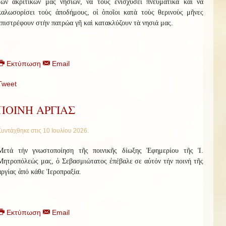
τῶν ἀκριτικῶν μας νησιῶν, νὰ τοὺς ἐνισχύσει πνευματικὰ καὶ νὰ
καλωσορίσει τοὺς ἀποδήμους, οἱ ὁποῖοι κατὰ τοὺς θερινοὺς μῆνες
ἐπιστρέφουν στὴν πατρώα γῆ καὶ κατακλύζουν τὰ νησιά μας.
Εκτύπωση
Email
Tweet
ΠΟΙΝΗ ΑΡΓΙΑΣ
Συντάχθηκε στις
10 Ιουλίου 2026
.
Μετά τήν γνωστοποίηση τῆς ποινικῆς δίωξης Ἐφημερίου τῆς Ἱ.
Μητροπόλεώς μας, ὁ Σεβασμιώτατος ἐπέβαλε σε αὐτόν τήν ποινή τῆς
ἀργίας ἀπό κάθε Ἱεροπραξία.
Εκτύπωση
Email