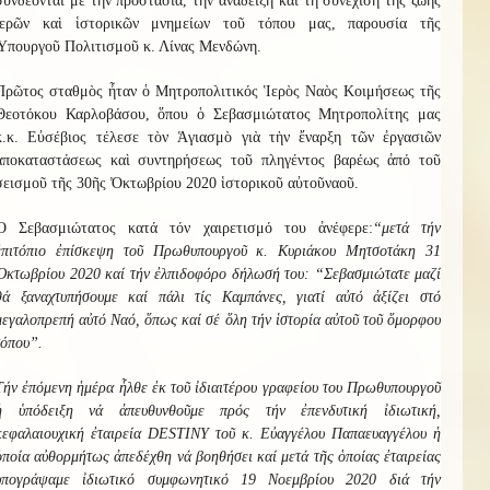
συνδέονται μὲ τὴν προστασία, τὴν ἀνάδειξη καὶ τὴ συνέχιση τῆς ζωῆς
ἱερῶν καὶ ἱστορικῶν μνημείων τοῦ τόπου μας, παρουσία τῆς
Ὑπουργοῦ Πολιτισμοῦ κ. Λίνας Μενδώνη.
Πρῶτος σταθμὸς ἦταν ὁ
Μητροπολιτικός
Ἱερὸς Ναὸς Κοιμήσεως τῆς
Θεοτόκο
υ
Καρλ
οβάσου
, ὅπου ὁ Σεβασμιώτατος Μητροπολίτης μας
κ.κ. Εὐσέβιος τέλεσε τὸν Ἁγιασμὸ γιὰ τὴν ἔναρξη τῶν ἐργασιῶν
ἀποκαταστάσεως καὶ συντηρήσεως τοῦ
πληγέντος βαρέως ἀπό τοῦ
σεισμοῦ τῆς 30ῆς Ὀκτωβρίου 2020
ἱστορικοῦ
αὐτοῦ
ναοῦ.
Ὁ
Σεβασμιώτατος κατά τόν χαιρετισμό του ἀνέφερε:
“μετά τήν
ἐπιτόπιο ἐπίσκεψη τοῦ Πρωθυπουργοῦ κ. Κυριάκου Μητσοτάκη 31
Ὀκτωβρίου 2020 καί τήν ἐλπιδοφόρο δήλωσή του: “Σεβασμιώτατε μαζί
θά ξαναχτυπήσουμε καί πάλι τίς Καμπάνες, γιατί αὐτό ἀξίζει στό
μεγαλοπρεπή αὐτό Ναό, ὅπως καί σέ ὅλη τήν ἱστορία αὐτοῦ τοῦ ὅμορφου
τόπου”.
Τήν ἐπόμενη ἡμέρα ἧλθε ἐκ τοῦ ἰδιαιτέρου γραφείου του Πρωθυπουργοῦ
ἡ ὑπόδειξη νά ἀπευθυνθοῦμε πρός τήν ἐπενδυτική ἰδιωτική,
κεφαλαιουχική ἐταιρεία
DESTINY
τοῦ κ. Εὐαγγέλου Παπαευαγγέλου ἡ
ὁποία αὐθορμήτως ἀπεδέχθη νά βοηθήσει καί μετά τῆς ὁποίας ἐταιρείας
ὑπογράψαμε ἰδιωτικό συμφωνητικό 19 Νοεμβρίου 2020 διά τήν