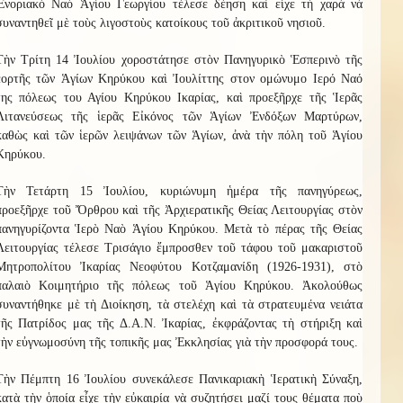
Ἐνοριακὸ Ναὸ Ἁγίου Γεωργίου τέλεσε δέηση καὶ εἶχε τὴ χαρὰ νὰ
συναντηθεῖ μὲ τοὺς λιγοστοὺς κατοίκους τοῦ ἀκριτικοῦ νησιοῦ.
Τὴν Τρίτη 14 Ἰουλίου χοροστάτησε στὸν Πανηγυρικὸ Ἑσπερινὸ τῆς
ἑορτῆς τῶν Ἁγίων Κηρύκου καὶ Ἰουλίττης στον ομώνυμο Ιερό Ναό
της πόλεως του Αγίου Κηρύκου Ικαρίας, καὶ προεξῆρχε τῆς Ἱερᾶς
Λιτανεύσεως τῆς ἱερᾶς Εἰκόνος τῶν Ἁγίων Ἐνδόξων Μαρτύρων,
καθὼς καὶ τῶν ἱερῶν λειψάνων τῶν Ἁγίων, ἀνὰ τὴν πόλη τοῦ Ἁγίου
Κηρύκου.
Τὴν Τετάρτη 15 Ἰουλίου, κυριώνυμη ἡμέρα τῆς πανηγύρεως,
προεξῆρχε τοῦ Ὄρθρου καὶ τῆς Ἀρχιερατικῆς Θείας Λειτουργίας στὸν
πανηγυρίζοντα Ἱερὸ Ναὸ Ἁγίου Κηρύκου. Μετὰ τὸ πέρας τῆς Θείας
Λειτουργίας τέλεσε Τρισάγιο ἔμπροσθεν τοῦ τάφου τοῦ μακαριστοῦ
Μητροπολίτου Ἰκαρίας Νεοφύτου Κοτζαμανίδη (1926-1931), στὸ
παλαιὸ Κοιμητήριο τῆς πόλεως τοῦ Ἁγίου Κηρύκου. Ἀκολούθως
συναντήθηκε μὲ τὴ Διοίκηση, τὰ στελέχη καὶ τὰ στρατευμένα νειάτα
τῆς Πατρίδος μας τῆς Δ.Α.Ν. Ἰκαρίας, ἐκφράζοντας τὴ στήριξη καὶ
τὴν εὐγνωμοσύνη τῆς τοπικῆς μας Ἐκκλησίας γιὰ τὴν προσφορά τους.
Τὴν Πέμπτη 16 Ἰουλίου συνεκάλεσε Πανικαριακὴ Ἱερατικὴ Σύναξη,
κατὰ τὴν ὁποία εἶχε τὴν εὐκαιρία νὰ συζητήσει μαζί τους θέματα ποὺ