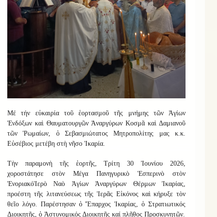
Μέ τήν εὐκαιρία τοῦ ἑορτασμοῦ τῆς μνήμης τῶν Ἁγίων
Ἐνδόξων καὶ Θαυματουργῶν Ἀναργύρων Κοσμᾶ καὶ Δαμιανοῦ
τῶν Ῥωμαίων, ὁ Σεβασμιώτατος Μητροπολίτης μας κ.κ.
Εὐσέβιος μετέβη στὴ νῆσο Ἰκαρία
.
Τὴν παραμονὴ τῆς ἑορτῆς, Τρίτη 30 Ἰουνίου 2026,
χοροστάτησε
σ
τὸν Μέγα Πανηγυρικὸ Ἑσπερινὸ στὸν
Ἐνοριακό
Ἱερὸ Ναὸ Ἁγίων Ἀναργύρων Θέρμων Ἰκαρίας,
προέστη τῆς λιτανεύσεως τῆς Ἱερᾶς Εἰκόνος καὶ κήρυξε τὸν
θεῖο λόγο.
Παρέστησαν ὁ Ἔπαρχος Ἰκαρίας, ὁ Στρατιωτικός
Διοικητῆς, ὁ Ἀστυνομικός Διοικητῆς καί πλῆθος Προσκυνητῶν.