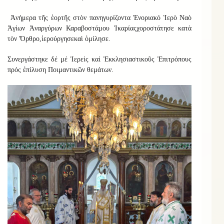
Ἀνήμερα τῆς ἑορτῆς στὸν πανηγυρίζοντα
Ἐνοριακό
Ἱερὸ Ναὸ
Ἁγίων Ἀναργύρων Καραβοστάμου Ἰκαρίας
χοροστάτησε κατὰ
τὸν Ὄρθρο
,
ἱερούργησε
καὶ
ὁμίλησε
.
Συνεργάστηκε
δέ μέ Ἱερείς καί Ἐκκλησιαστικοῦς Ἐπιτρόπους
πρός ἐπίλυση Ποιμαντικῶν θεμάτων.