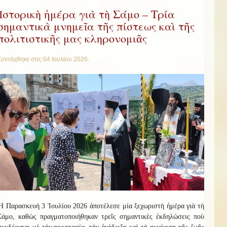
Ἱστορικὴ ἡμέρα γιὰ τὴ Σάμο – Τρία
σημαντικὰ μνημεῖα τῆς πίστεως καὶ τῆς
πολιτιστικῆς μας κληρονομιᾶς
Συντάχθηκε στις
04 Ιουλίου 2026
.
Ἡ Παρασκευή 3 Ἰουλίου 2026 ἀποτέλεσε μία ξεχωριστὴ ἡμέρα γιὰ τὴ
Σάμο, καθὼς πραγματοποιήθηκαν τρεῖς σημαντικὲς ἐκδηλώσεις ποὺ