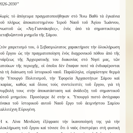
2026-2030”
Νωρίς
τό ἀπόγευμα
πραγματοποιήθηκαν στὸ Ἄνω Βαθὺ τὰ ἐγκαίνια
τοῦ πλήρως ἀποκατ
ε
στ
η
μένου Ἱεροῦ Ναοῦ τ
οῦ
Ἁγίου Ἰωάννου
,
γνωστοῦ ὡς «Ἀη-Γιαννάκηδες», ἑνὸς ἀπὸ τὰ σημαντικότερα
μεταβυζαντινὰ μνημεῖα τῆς Σάμου.
Στὸν χαιρετισμό του, ὁ Σεβασμιώτατος χαρακτήρισε τὴν ὁλοκλήρωση
τοῦ ἔργου ὡς τὴν πραγματοποίηση ἑνὸς διαχρονικοῦ πόθου
ἀπό
τῆς
ἑνάρξεως τῆς Ἀρχιερατικῆς του διακονίας στό Νησί μας,
τῶν
κατοίκων τῆς περιοχῆς, οἱ ὁποῖοι δὲν ἔπαψαν ποτέ νὰ ἐνδιαφέρονται
γιὰ τὴ διάσωση τοῦ ἱστορικοῦ ναοῦ. Παράλληλα, εὐχαρίστησε θερμὰ
τὴν Ὑπουργὸ Πολιτισμοῦ, τὴν Ἐφορεία Ἀρχαιοτήτων Σάμου καὶ
Ἰκαρίας, καθὼς καὶ ὅλους τοὺς συντελεστὲς τοῦ ἔργου, γιὰ τὴ
συμβολὴ τους στὴν ἀποκατάσταση καὶ ἀνάδειξη τοῦ σημαντικοῦ
αὐτοῦ μνημείου.
Προσέφερε δέ στήν κ. Ὑπουργό πιστό ἀντίγραφο
πίνακα τοῦ ἱστορικοῦ αυτοῦ Ναοῦ ἔργο τοῦ ἀειμνήστου Σαμίου
καλλιτέχνη Εὐρυγένη.
Ἡ κ. Λίνα Μενδώνη
ἐξέφρασε
τήν ἱκανοποίησή της γιά τήν
ὁλοκλήρωση
τοῦ ἔργου
καί
τόνισε
ὅτι ὁ ναὸς ἐπιστρέφει στὴ φυσικὴ