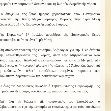
ἀφοροῦν τὴν ποιμαντικὴ διακονία καὶ τὴ ζωὴ τῶν ἐνοριῶν τῆς νήσου.
Τὸ ἀπόγευμα τῆς ἴδιας ἡμέρας χοροστάτησε στὸν Πανηγυρικὸ
Ἑσπερινὸ τῆς Ἁγίας Μεγαλομάρτυρος Μαρίνης στὴν Ἱερὰ Μονὴ
Εὐαγγελισμοῦ τῆς Θεοτόκου Λευκάδος Ἰκαρίας.
Τὴν Παρασκευὴ 17 Ἰουλίου προεξῆρχε τῆς Πανηγυρικῆς Θείας
Λειτουργίας στὴν ὡς ἄνω Ἱερὰ Μονή.
Στὴ συνέχεια προέστη τῆς ἐπισήμου Δοξολογίας γιὰ τὴν 114η ἐπέτειο
τῆς Ἀπελευθερώσεως τῆς Ἰκαρίας, στὸν Ἱερὸ Μητροπολιτικὸ Ναὸ
Ἁγίου Κηρύκου. Ἀκολούθησε ἐπιμνημόσυνη δέηση στὸ Μνημεῖο τῶν
Πεσόντων, στὴν κεντρικὴ πλατεία τῆς πόλεως τοῦ Ἁγίου Κηρύκου, καὶ
ἡ καθιερωμένη τελετὴ καταθέσεως στεφάνων, παρουσία τῶν
Πολιτικῶν, Στρατιωτικῶν καὶ λοιπῶν τοπικῶν ἀρχῶν.
Σὲ ὅλες τὶς λατρευτικὲς συνάξεις ὁ Σεβασμιώτατος Ποιμενάρχης μας
κήρυξε τὸν θεῖο λόγο, οἰκοδομώντας πνευματικὰ τοὺς πιστούς.
Καθ' ὅλη τὴ διάρκεια τῆς ποιμαντικῆς του ἐπισκέψεως, ὁ
Σεβασμιώτατος εἶχε τὴν εὐκαιρία νὰ ἐπικοινωνήσει μὲ τοὺς κατοίκους