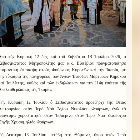
Ἀπὸ τὴν Κυριακὴ 12 ἕως καὶ τοῦ Σαββάτου 18 Ἰουλίου 2026, ὁ
Σεβασμιώτατος Μητροπολίτης μας κ.κ. Εὐσέβιος πραγματοποίησε
ποιμαντικὴ ἐπίσκεψη στοὺς Φούρνους Κορσεῶν καὶ τὴν Ἰκαρία, μὲ
τὴν εὐκαιρία τῆς πανηγύρεως τῶν Ἁγίων Ἐνδόξων Μαρτύρων Κηρύκου
καὶ Ἰουλίττης, καθὼς καὶ τῶν ἐκδηλώσεων γιὰ τὴν 114η ἐπέτειο τῆς
Ἀπελευθερώσεως τῆς Ἰκαρίας.
Τὴν Κυριακὴ 12 Ἰουλίου ὁ Σεβασμιώτατος προεξῆρχε τῆς Θείας
Λειτουργίας στὸν Ἱερὸ Ναὸ Ἁγίου Νικολάου Φούρνων, ἐνῶ τὸ
ἀπόγευμα χοροστάτησε στὸν Ἑσπερινὸ στὸν Ἱερὸ Ναὸ Ζωοδόχου
Πηγῆς Χρυσομηλιᾶς Φούρνων.
Τὴ Δευτέρα 13 Ἰουλίου μετέβη στὴ Θύμαινα, ὅπου στὸν Ἱερὸ