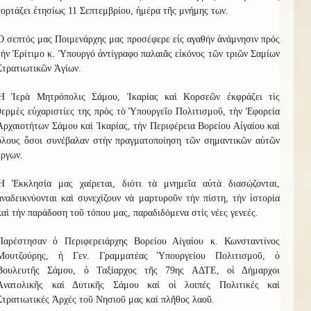
ἑορτάζει ἐτησίως 11 Σεπτεμβρίου, ἡμέρα τῆς μνήμης των.
Ὁ σεπτός μας Ποιμενάρχης μας προσέφερε εἰς αγαθήν ἀνάμνησιν πρός
τήν Ἐρίτιμο κ. Ὑπουργό ἀντίγραφο παλαιᾶς εἰκόνος τῶν τριῶν Σαμίων
Στρατιωτικῶν Ἁγίων.
Ἡ Ἱερὰ Μητρόπολις Σάμου, Ἰκαρίας καὶ Κορσεῶν ἐκφράζει τὶς
θερμὲς εὐχαριστίες της πρὸς τὸ Ὑπουργεῖο Πολιτισμοῦ, τὴν Ἐφορεία
Ἀρχαιοτήτων Σάμου καὶ Ἰκαρίας, τὴν Περιφέρεια Βορείου Αἰγαίου καὶ
ὅλους ὅσοι συνέβαλαν στὴν πραγματοποίηση τῶν σημαντικῶν αὐτῶν
ἔργων.
Ἡ Ἐκκλησία μας χαίρεται, διότι τὰ μνημεῖα αὐτὰ διασώζονται,
ἀναδεικνύονται καὶ συνεχίζουν νὰ μαρτυροῦν τὴν πίστη, τὴν ἱστορία
καὶ τὴν παράδοση τοῦ τόπου μας, παραδιδόμενα στὶς νέες γενεές.
Παρέστησαν
ὁ Περιφερειάρχης Βορείου Αίγαίου κ. Κωνσταντίνος
Μουτζούρης, ἡ Γεν. Γραμματέας Ὑπουργείου Πολιτισμοῦ, ὁ
Βουλευτῆς Σάμου, ὁ Ταξίαρχος τῆς 79ης ΑΔΤΕ, οἱ Δήμαρχοι
Ἀνατολικῆς καί Δυτικῆς Σάμου καί οἱ λοιπές Πολιτικές καί
Στρατιωτικές Ἀρχές τοῦ Νησιοῦ μας καί πλῆθος λαοῦ.