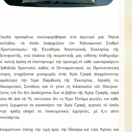
Ἐπειδή προσφάτως κυκλοφορήθηκαν στά ἀκριτικά μας Νησιά
φυλλάδια, τά ὁποῖα διαφημίζουν τόν Ραδιοφωνικό Σταθμό
«Χριστιανισμός» τῆς Ἐλευθέρας Ἀποστολικῆς Ἐκκλησίας τῆς
Πεντηκοστῆς, στά πλαίσια τῆς ποιμαντικῆς μας εὐθύνης ἐπιθυμοῦμε
μέ πολλή ἀγάπη νά ἐπιστήσουμε τήν προσοχή σέ κάθε καλοπροαίρετο
Ὀρθόδοξο Χριστιανό, καθώς οἱ Πεντηκοστιανοί, ὡς Προτεσταντική
κίνηση, στηρίζονται μονομερῶς στήν Ἁγία Γραφή ἀπορρίπτοντας
παράλληλα τήν Ἱερά Παράδοση τῆς Ἐκκλησίας, δηλαδή τίς
Οἰκουμενικές Συνόδους καί ἐν γένει τη διδασκαλία τῶν Πατέρων.
Ἐκτός τοῦ ὅτι δέν ἀποδέχονται ὅλα τά βιβλία τῆς Ἁγίας Γραφῆς, παρά
μόνο 66 ἀπό τά 76, πιστεύουν ὅτι το Ἅγιο Πνεῦμα φωτίζει τον κάθε
πιστό ξεχωριστά να κατανοήσει την Ἁγία Γραφή, γεγονός τό ὁποῖο
στην πράξη οδηγεῖ σε ὑποκειμενικές ἑρμηνείες, μέ ὅ,τι αὐτό
συνεπάγεται.
Ἀπορρίπτουν ἐπίσης τήν τιμή πρός τήν Παναγία καί τούς Ἁγίους καί