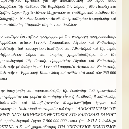
“Ἐρευνητικές Ἐργασίες γιά τήν ἀποκατάσταση τοῦ Ἱεροῦ Ναοῦ
Κοιμήσεως τῆς Θετόκου στό Καρλόβασι τῆς Σάμου”, στό Πολυτεχνεῖο
Κρήτης Σχολή Ἀρχιτεκτόνων Μηχανικῶν μέ ἐπιστημονικό ὑπέυθυνο τόν
Καθηγητή κ. Νικόλαο Σκουτέλη Διευθυντή ἐργαστηρίου τεκμηρίωσης καί
ἀποκατάστασης ἱστορικῶν κτηρίων καί συνόλων.
Τό ἀνωτέρο ἐρευνητικό πρόγραμμα μέ τήν ὑπογραφή προγραμματικῆς
συμβάσεως μεταξύ Γενικῆς Γραμματείας Αἰγαίου καί Νησιωτικῆς
Πολιτικῆς, τοῦ Ὑπουργείου Πολιτισμοῦ καί Ἀθλητισμοῦ καί τῆς Ἱερᾶς
Μητροπόλεως Σάμου καί Ἰκαρίας, χρηματοδοτήθηκε ἀπό τόν
προϋπολογισμό τῆς Γενικῆς Γραμματείας Αἰγαίου καί Νησιωτικῆς
Πολιτικῆς μέ ἀπόφαση τοῦ Γενικοῦ Γραμματέα Αἰγαίου καί Νησιωτικῆς
Πολιτικῆς κ. Ἐμμανουήλ Κουτουλάκη καί ἀνῆλθε στό ποσό τῶν 250.000
ευρω.
Τήν διαχείρηση καί παρακολούθηση τῆς ἐκπόνισης τοῦ ἐρευνητικοῦ
προγράμματος καί φορέας ὑλοποίησης εἶναι ἡ Διεύθυνση Ἀναστήλωσης
Βυζαντινῶν καί Μεταβυζαντινῶν Μνημείων/Τμῆμα ἔργων τοῦ
Ὑπουργείου Πολιτισμοῦ μέ ὁνομασία τοῦ ἔργου “ΑΠΟΚΑΤΑΣΤΑΣΗ ΤΟΥ
ΙΕΡΟΥ ΝΑΟΥ ΚΟΙΜΗΣΕΩΣ ΘΕΟΤΟΚΟΥ ΣΤΟ ΚΑΡΛΟΒΑΣΙ ΣΑΜΟΥ”
μέ προϋπολογισμό ἔργου 7.500.000.000 ευρω (με Φ.Π.Α.) ἀνάδοχο
ΟΚΤΑΝΑ Α.Ε. καί χρηματοδότηση ΤΠΑ ΥΠΟΥΡΓΕΙΟΥ ΠΟΛΙΤΙΣΜΟΥ