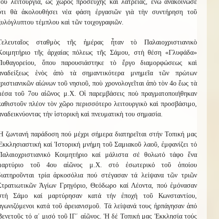
του λειτουργία, ὡς χ
ῶ
ρος προσευχῆς καὶ λατρείας, ἐνῶ ἀνακοίνωσε
ὅτι θὰ ἀκολουθήσει νέα φάση ἐργασιῶν γιὰ τὴ
ν
συντήρηση τοῦ
ξυλόγλυπτου τέμπλου καὶ τῶν τοιχογραφιῶν.
Τελευταῖος σταθμὸς τῆς ἡμέρας ἦταν τὸ Παλαιοχριστιανικὸ
Κοιμητήριο τῆς ἀρχαίας πόλεως τῆς Σάμου, στὴ θέση «Γλυφάδα»
Πυθαγορείου, ὅπου παρουσιάστηκε τὸ ἔργο διαμορφώσεως καὶ
ἀναδείξεως ἑνὸς ἀπὸ τὰ σημαντικότερα μνημεῖα τῶν πρώτων
χριστιανικῶν αἰώνων τοῦ νησιοῦ, ποὺ χρονολογεῖται ἀπὸ τὸν 4ο ἕως τὰ
μέσα τοῦ 7ου αἰῶνος μ.Χ. Οἱ παρεμβάσεις ποὺ πραγματοποιήθηκαν
καθιστοῦν πλέον τὸν χ
ῶ
ρο περισσότερο λειτουργικὸ καὶ προσβάσιμο,
ἀναδεικνύοντας τὴν ἱστορικὴ καὶ πνευματικὴ του σημασία.
Ἡ ζωντανή παράδοση πού μέχρι σήμερα διατηρεῖται στήν Τοπική μας
Ἐκκλησιαστική καί Ἱστορική μνήμη τοῦ Σαμιακοῦ λαοῦ, ἐμφανίζει τό
Παλαιοχριστιανικό Κοιμητήριο καί μάλιστα σέ θολωτό τάφο ἕνα
μαρτύριο τοῦ 4ου αἰῶνος μ.Χ. στό ἐσωτερικό τοῦ ὁποίου
διατηροῦνται τρία ἀρκοσόλια πού στέγασαν τά λείψανα τῶν τριῶν
Στρατιωτικῶν Ἁγίων Γρηγόριο, Θεόδωρο καί Λέοντα, πού ἐμόνασαν
στή Σάμο καί μαρτύρησαν κατά τήν ἐποχή τοῦ Κωνσταντίου,
ἀγωνιζόμενοι κατά τοῦ ἀρειανισμοῦ. Τά λείψανά τους ἠρπάγησαν ἀπό
Βενετοῦς τό α΄ μισό τοῦ ΙΓ΄ αἰῶνος. Ἡ δέ Τοπική μας Ἐκκλησία τούς