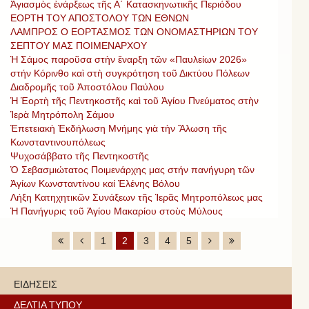
Ἀγιασμὸς ἐνάρξεως τῆς Α΄ Κατασκηνωτικῆς Περιόδου
ΕΟΡΤΗ ΤΟΥ ΑΠΟΣΤΟΛΟΥ ΤΩΝ ΕΘΝΩΝ
ΛΑΜΠΡΟΣ Ο ΕΟΡΤΑΣΜΟΣ ΤΩΝ ΟΝΟΜΑΣΤΗΡΙΩΝ ΤΟΥ
ΣΕΠΤΟΥ ΜΑΣ ΠΟΙΜΕΝΑΡΧΟΥ
Ἡ Σάμος παροῦσα στὴν ἔναρξη τῶν «Παυλείων 2026»
στήν Κόρινθο καὶ στὴ συγκρότηση τοῦ Δικτύου Πόλεων
Διαδρομῆς τοῦ Ἀποστόλου Παύλου
Ἡ Ἑορτὴ τῆς Πεντηκοστῆς καὶ τοῦ Ἁγίου Πνεύματος στὴν
Ἱερὰ Μητρόπολη Σάμου
Ἐπετειακὴ Ἐκδήλωση Μνήμης γιὰ τὴν Ἄλωση τῆς
Κωνσταντινουπόλεως
Ψυχοσάββατο τῆς Πεντηκοστῆς
Ὁ Σεβασμιώτατος Ποιμενάρχης μας στήν πανήγυρη τῶν
Ἁγίων Κωνσταντίνου καί Ἑλένης Βόλου
Λήξη Κατηχητικῶν Συνάξεων τῆς Ἱερᾶς Μητροπόλεως μας
Ἡ Πανήγυρις τοῦ Ἁγίου Μακαρίου στοὺς Μύλους
1
2
3
4
5
ΕΙΔΗΣΕΙΣ
ΔΕΛΤΙΑ ΤΥΠΟΥ