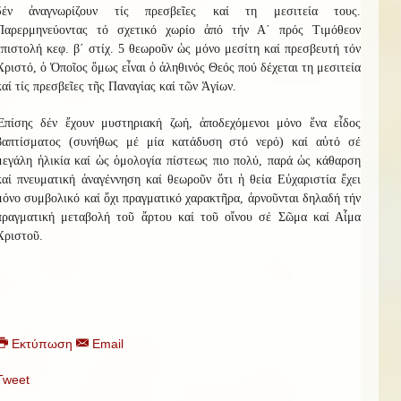
δέν ἀναγνωρίζουν τίς πρεσβεῖες καί τη μεσιτεία τους.
Παρερμηνεύοντας τό σχετικό χωρίο ἀπό τήν Α΄ πρός Τιμόθεον
ἐπιστολή κεφ. β΄ στίχ. 5 θεωροῦν ὡς μόνο μεσίτη καί πρεσβευτή τόν
Χριστό, ὁ Ὁποῖος ὅμως εἶναι ὁ ἀληθινός Θεός πού δέχεται τη μεσιτεία
καί τίς πρεσβεῖες τῆς Παναγίας καί τῶν Ἁγίων.
Ἐπίσης δέν ἔχουν μυστηριακή ζωή, ἀποδεχόμενοι μόνο ἕνα εἶδος
βαπτίσματος (συνήθως μέ μία κατάδυση στό νερό) καί αὐτό σέ
μεγάλη ἡλικία καί ὡς ὁμολογία πίστεως πιο πολύ, παρά ὡς κάθαρση
καί πνευματική ἀναγέννηση καί θεωροῦν ὅτι ἡ θεία Εὐχαριστία ἔχει
μόνο συμβολικό καί ὄχι πραγματικό χαρακτῆρα, ἀρνοῦνται δηλαδή τήν
πραγματική μεταβολή τοῦ ἄρτου καί τοῦ οἴνου σέ Σῶμα καί Αἷμα
Χριστοῦ.
Εκτύπωση
Email
Tweet