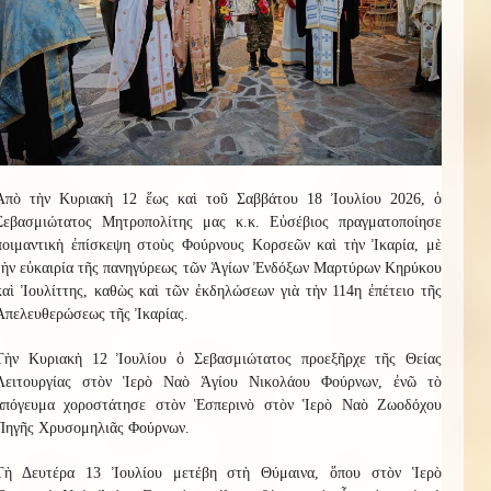
Ἀπὸ τὴν Κυριακὴ 12 ἕως καὶ τοῦ Σαββάτου 18 Ἰουλίου 2026, ὁ
Σεβασμιώτατος Μητροπολίτης μας κ.κ. Εὐσέβιος πραγματοποίησε
ποιμαντικὴ ἐπίσκεψη στοὺς Φούρνους Κορσεῶν καὶ τὴν Ἰκαρία, μὲ
τὴν εὐκαιρία τῆς πανηγύρεως τῶν Ἁγίων Ἐνδόξων Μαρτύρων Κηρύκου
καὶ Ἰουλίττης, καθὼς καὶ τῶν ἐκδηλώσεων γιὰ τὴν 114η ἐπέτειο τῆς
Ἀπελευθερώσεως τῆς Ἰκαρίας.
Τὴν Κυριακὴ 12 Ἰουλίου ὁ Σεβασμιώτατος προεξῆρχε τῆς Θείας
Λειτουργίας στὸν Ἱερὸ Ναὸ Ἁγίου Νικολάου Φούρνων, ἐνῶ τὸ
ἀπόγευμα χοροστάτησε στὸν Ἑσπερινὸ στὸν Ἱερὸ Ναὸ Ζωοδόχου
Πηγῆς Χρυσομηλιᾶς Φούρνων.
Τὴ Δευτέρα 13 Ἰουλίου μετέβη στὴ Θύμαινα, ὅπου στὸν Ἱερὸ