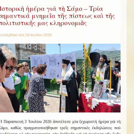
Ἱστορικὴ ἡμέρα γιὰ τὴ Σάμο – Τρία
σημαντικὰ μνημεῖα τῆς πίστεως καὶ τῆς
πολιτιστικῆς μας κληρονομιᾶς
Συντάχθηκε στις
04 Ιουλίου 2026
.
Ἡ Παρασκευή 3 Ἰουλίου 2026 ἀποτέλεσε μία ξεχωριστὴ ἡμέρα γιὰ τὴ
Σάμο, καθὼς πραγματοποιήθηκαν τρεῖς σημαντικὲς ἐκδηλώσεις ποὺ