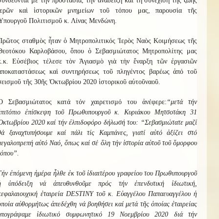
συνδέονται μὲ τὴν προστασία, τὴν ἀνάδειξη καὶ τὴ συνέχιση τῆς ζωῆς
ἱερῶν καὶ ἱστορικῶν μνημείων τοῦ τόπου μας, παρουσία τῆς
Ὑπουργοῦ Πολιτισμοῦ κ. Λίνας Μενδώνη.
Πρῶτος σταθμὸς ἦταν ὁ
Μητροπολιτικός
Ἱερὸς Ναὸς Κοιμήσεως τῆς
Θεοτόκο
υ
Καρλ
οβάσου
, ὅπου ὁ Σεβασμιώτατος Μητροπολίτης μας
κ.κ. Εὐσέβιος τέλεσε τὸν Ἁγιασμὸ γιὰ τὴν ἔναρξη τῶν ἐργασιῶν
ἀποκαταστάσεως καὶ συντηρήσεως τοῦ
πληγέντος βαρέως ἀπό τοῦ
σεισμοῦ τῆς 30ῆς Ὀκτωβρίου 2020
ἱστορικοῦ
αὐτοῦ
ναοῦ.
Ὁ
Σεβασμιώτατος κατά τόν χαιρετισμό του ἀνέφερε:
“μετά τήν
ἐπιτόπιο ἐπίσκεψη τοῦ Πρωθυπουργοῦ κ. Κυριάκου Μητσοτάκη 31
Ὀκτωβρίου 2020 καί τήν ἐλπιδοφόρο δήλωσή του: “Σεβασμιώτατε μαζί
θά ξαναχτυπήσουμε καί πάλι τίς Καμπάνες, γιατί αὐτό ἀξίζει στό
μεγαλοπρεπή αὐτό Ναό, ὅπως καί σέ ὅλη τήν ἱστορία αὐτοῦ τοῦ ὅμορφου
τόπου”.
Τήν ἐπόμενη ἡμέρα ἧλθε ἐκ τοῦ ἰδιαιτέρου γραφείου του Πρωθυπουργοῦ
ἡ ὑπόδειξη νά ἀπευθυνθοῦμε πρός τήν ἐπενδυτική ἰδιωτική,
κεφαλαιουχική ἐταιρεία
DESTINY
τοῦ κ. Εὐαγγέλου Παπαευαγγέλου ἡ
ὁποία αὐθορμήτως ἀπεδέχθη νά βοηθήσει καί μετά τῆς ὁποίας ἐταιρείας
ὑπογράψαμε ἰδιωτικό συμφωνητικό 19 Νοεμβρίου 2020 διά τήν