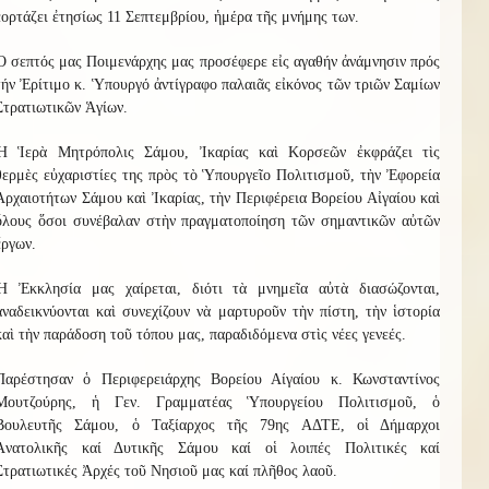
ἑορτάζει ἐτησίως 11 Σεπτεμβρίου, ἡμέρα τῆς μνήμης των.
Ὁ σεπτός μας Ποιμενάρχης μας προσέφερε εἰς αγαθήν ἀνάμνησιν πρός
τήν Ἐρίτιμο κ. Ὑπουργό ἀντίγραφο παλαιᾶς εἰκόνος τῶν τριῶν Σαμίων
Στρατιωτικῶν Ἁγίων.
Ἡ Ἱερὰ Μητρόπολις Σάμου, Ἰκαρίας καὶ Κορσεῶν ἐκφράζει τὶς
θερμὲς εὐχαριστίες της πρὸς τὸ Ὑπουργεῖο Πολιτισμοῦ, τὴν Ἐφορεία
Ἀρχαιοτήτων Σάμου καὶ Ἰκαρίας, τὴν Περιφέρεια Βορείου Αἰγαίου καὶ
ὅλους ὅσοι συνέβαλαν στὴν πραγματοποίηση τῶν σημαντικῶν αὐτῶν
ἔργων.
Ἡ Ἐκκλησία μας χαίρεται, διότι τὰ μνημεῖα αὐτὰ διασώζονται,
ἀναδεικνύονται καὶ συνεχίζουν νὰ μαρτυροῦν τὴν πίστη, τὴν ἱστορία
καὶ τὴν παράδοση τοῦ τόπου μας, παραδιδόμενα στὶς νέες γενεές.
Παρέστησαν
ὁ Περιφερειάρχης Βορείου Αίγαίου κ. Κωνσταντίνος
Μουτζούρης, ἡ Γεν. Γραμματέας Ὑπουργείου Πολιτισμοῦ, ὁ
Βουλευτῆς Σάμου, ὁ Ταξίαρχος τῆς 79ης ΑΔΤΕ, οἱ Δήμαρχοι
Ἀνατολικῆς καί Δυτικῆς Σάμου καί οἱ λοιπές Πολιτικές καί
Στρατιωτικές Ἀρχές τοῦ Νησιοῦ μας καί πλῆθος λαοῦ.