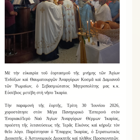
Μέ τήν εὐκαιρία τοῦ ἑορτασμοῦ τῆς μνήμης τῶν Ἁγίων
Ἐνδόξων καὶ Θαυματουργῶν Ἀναργύρων Κοσμᾶ καὶ Δαμιανοῦ
τῶν Ῥωμαίων, ὁ Σεβασμιώτατος Μητροπολίτης μας κ.κ.
Εὐσέβιος μετέβη στὴ νῆσο Ἰκαρία
.
Τὴν παραμονὴ τῆς ἑορτῆς, Τρίτη 30 Ἰουνίου 2026,
χοροστάτησε
σ
τὸν Μέγα Πανηγυρικὸ Ἑσπερινὸ στὸν
Ἐνοριακό
Ἱερὸ Ναὸ Ἁγίων Ἀναργύρων Θέρμων Ἰκαρίας,
προέστη τῆς λιτανεύσεως τῆς Ἱερᾶς Εἰκόνος καὶ κήρυξε τὸν
θεῖο λόγο.
Παρέστησαν ὁ Ἔπαρχος Ἰκαρίας, ὁ Στρατιωτικός
Διοικητῆς, ὁ Ἀστυνομικός Διοικητῆς καί πλῆθος Προσκυνητῶν.