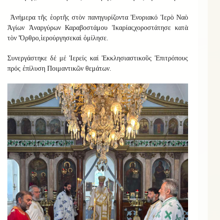
Ἀνήμερα τῆς ἑορτῆς στὸν πανηγυρίζοντα
Ἐνοριακό
Ἱερὸ Ναὸ
Ἁγίων Ἀναργύρων Καραβοστάμου Ἰκαρίας
χοροστάτησε κατὰ
τὸν Ὄρθρο
,
ἱερούργησε
καὶ
ὁμίλησε
.
Συνεργάστηκε
δέ μέ Ἱερείς καί Ἐκκλησιαστικοῦς Ἐπιτρόπους
πρός ἐπίλυση Ποιμαντικῶν θεμάτων.