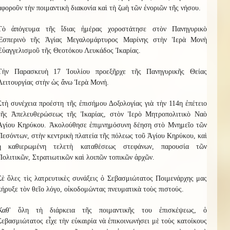
ἀφοροῦν τὴν ποιμαντικὴ διακονία καὶ τὴ ζωὴ τῶν ἐνοριῶν τῆς νήσου.
Τὸ ἀπόγευμα τῆς ἴδιας ἡμέρας χοροστάτησε στὸν Πανηγυρικὸ
Ἑσπερινὸ τῆς Ἁγίας Μεγαλομάρτυρος Μαρίνης στὴν Ἱερὰ Μονὴ
Εὐαγγελισμοῦ τῆς Θεοτόκου Λευκάδος Ἰκαρίας.
Τὴν Παρασκευὴ 17 Ἰουλίου προεξῆρχε τῆς Πανηγυρικῆς Θείας
Λειτουργίας στὴν ὡς ἄνω Ἱερὰ Μονή.
Στὴ συνέχεια προέστη τῆς ἐπισήμου Δοξολογίας γιὰ τὴν 114η ἐπέτειο
τῆς Ἀπελευθερώσεως τῆς Ἰκαρίας, στὸν Ἱερὸ Μητροπολιτικὸ Ναὸ
Ἁγίου Κηρύκου. Ἀκολούθησε ἐπιμνημόσυνη δέηση στὸ Μνημεῖο τῶν
Πεσόντων, στὴν κεντρικὴ πλατεία τῆς πόλεως τοῦ Ἁγίου Κηρύκου, καὶ
ἡ καθιερωμένη τελετὴ καταθέσεως στεφάνων, παρουσία τῶν
Πολιτικῶν, Στρατιωτικῶν καὶ λοιπῶν τοπικῶν ἀρχῶν.
Σὲ ὅλες τὶς λατρευτικὲς συνάξεις ὁ Σεβασμιώτατος Ποιμενάρχης μας
κήρυξε τὸν θεῖο λόγο, οἰκοδομώντας πνευματικὰ τοὺς πιστούς.
Καθ' ὅλη τὴ διάρκεια τῆς ποιμαντικῆς του ἐπισκέψεως, ὁ
Σεβασμιώτατος εἶχε τὴν εὐκαιρία νὰ ἐπικοινωνήσει μὲ τοὺς κατοίκους