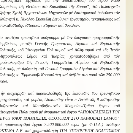
“Ἐρευνητικές Ἐργασίες γιά τήν ἀποκατάσταση τοῦ Ἱεροῦ Ναοῦ
Κοιμήσεως τῆς Θετόκου στό Καρλόβασι τῆς Σάμου”, στό Πολυτεχνεῖο
Κρήτης Σχολή Ἀρχιτεκτόνων Μηχανικῶν μέ ἐπιστημονικό ὑπέυθυνο τόν
Καθηγητή κ. Νικόλαο Σκουτέλη Διευθυντή ἐργαστηρίου τεκμηρίωσης καί
ἀποκατάστασης ἱστορικῶν κτηρίων καί συνόλων.
Τό ἀνωτέρο ἐρευνητικό πρόγραμμα μέ τήν ὑπογραφή προγραμματικῆς
συμβάσεως μεταξύ Γενικῆς Γραμματείας Αἰγαίου καί Νησιωτικῆς
Πολιτικῆς, τοῦ Ὑπουργείου Πολιτισμοῦ καί Ἀθλητισμοῦ καί τῆς Ἱερᾶς
Μητροπόλεως Σάμου καί Ἰκαρίας, χρηματοδοτήθηκε ἀπό τόν
προϋπολογισμό τῆς Γενικῆς Γραμματείας Αἰγαίου καί Νησιωτικῆς
Πολιτικῆς μέ ἀπόφαση τοῦ Γενικοῦ Γραμματέα Αἰγαίου καί Νησιωτικῆς
Πολιτικῆς κ. Ἐμμανουήλ Κουτουλάκη καί ἀνῆλθε στό ποσό τῶν 250.000
ευρω.
Τήν διαχείρηση καί παρακολούθηση τῆς ἐκπόνισης τοῦ ἐρευνητικοῦ
προγράμματος καί φορέας ὑλοποίησης εἶναι ἡ Διεύθυνση Ἀναστήλωσης
Βυζαντινῶν καί Μεταβυζαντινῶν Μνημείων/Τμῆμα ἔργων τοῦ
Ὑπουργείου Πολιτισμοῦ μέ ὁνομασία τοῦ ἔργου “ΑΠΟΚΑΤΑΣΤΑΣΗ ΤΟΥ
ΙΕΡΟΥ ΝΑΟΥ ΚΟΙΜΗΣΕΩΣ ΘΕΟΤΟΚΟΥ ΣΤΟ ΚΑΡΛΟΒΑΣΙ ΣΑΜΟΥ”
μέ προϋπολογισμό ἔργου 7.500.000.000 ευρω (με Φ.Π.Α.) ἀνάδοχο
ΟΚΤΑΝΑ Α.Ε. καί χρηματοδότηση ΤΠΑ ΥΠΟΥΡΓΕΙΟΥ ΠΟΛΙΤΙΣΜΟΥ