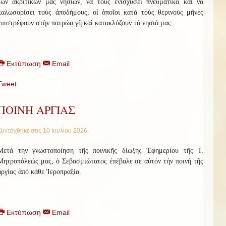
τῶν ἀκριτικῶν μας νησιῶν, νὰ τοὺς ἐνισχύσει πνευματικὰ καὶ νὰ
καλωσορίσει τοὺς ἀποδήμους, οἱ ὁποῖοι κατὰ τοὺς θερινοὺς μῆνες
ἐπιστρέφουν στὴν πατρώα γῆ καὶ κατακλύζουν τὰ νησιά μας.
Εκτύπωση
Email
Tweet
ΠΟΙΝΗ ΑΡΓΙΑΣ
Συντάχθηκε στις
10 Ιουλίου 2026
.
Μετά τήν γνωστοποίηση τῆς ποινικῆς δίωξης Ἐφημερίου τῆς Ἱ.
Μητροπόλεώς μας, ὁ Σεβασμιώτατος ἐπέβαλε σε αὐτόν τήν ποινή τῆς
ἀργίας ἀπό κάθε Ἱεροπραξία.
Εκτύπωση
Email