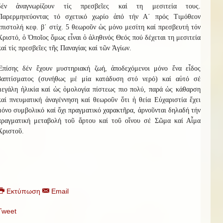
δέν ἀναγνωρίζουν τίς πρεσβεῖες καί τη μεσιτεία τους.
Παρερμηνεύοντας τό σχετικό χωρίο ἀπό τήν Α΄ πρός Τιμόθεον
ἐπιστολή κεφ. β΄ στίχ. 5 θεωροῦν ὡς μόνο μεσίτη καί πρεσβευτή τόν
Χριστό, ὁ Ὁποῖος ὅμως εἶναι ὁ ἀληθινός Θεός πού δέχεται τη μεσιτεία
καί τίς πρεσβεῖες τῆς Παναγίας καί τῶν Ἁγίων.
Ἐπίσης δέν ἔχουν μυστηριακή ζωή, ἀποδεχόμενοι μόνο ἕνα εἶδος
βαπτίσματος (συνήθως μέ μία κατάδυση στό νερό) καί αὐτό σέ
μεγάλη ἡλικία καί ὡς ὁμολογία πίστεως πιο πολύ, παρά ὡς κάθαρση
καί πνευματική ἀναγέννηση καί θεωροῦν ὅτι ἡ θεία Εὐχαριστία ἔχει
μόνο συμβολικό καί ὄχι πραγματικό χαρακτῆρα, ἀρνοῦνται δηλαδή τήν
πραγματική μεταβολή τοῦ ἄρτου καί τοῦ οἴνου σέ Σῶμα καί Αἷμα
Χριστοῦ.
Εκτύπωση
Email
Tweet