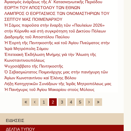
Ἀγιασμὸς ἐνάρξεως τῆς Α΄ Κατασκηνωτικῆς Περιόδου
ΕΟΡΤΗ ΤΟΥ ΑΠΟΣΤΟΛΟΥ ΤΩΝ ΕΘΝΩΝ
ΛΑΜΠΡΟΣ Ο ΕΟΡΤΑΣΜΟΣ ΤΩΝ ΟΝΟΜΑΣΤΗΡΙΩΝ ΤΟΥ
ΣΕΠΤΟΥ ΜΑΣ ΠΟΙΜΕΝΑΡΧΟΥ
Ἡ Σάμος παροῦσα στὴν ἔναρξη τῶν «Παυλείων 2026»
στήν Κόρινθο καὶ στὴ συγκρότηση τοῦ Δικτύου Πόλεων
Διαδρομῆς τοῦ Ἀποστόλου Παύλου
Ἡ Ἑορτὴ τῆς Πεντηκοστῆς καὶ τοῦ Ἁγίου Πνεύματος στὴν
Ἱερὰ Μητρόπολη Σάμου
Ἐπετειακὴ Ἐκδήλωση Μνήμης γιὰ τὴν Ἄλωση τῆς
Κωνσταντινουπόλεως
Ψυχοσάββατο τῆς Πεντηκοστῆς
Ὁ Σεβασμιώτατος Ποιμενάρχης μας στήν πανήγυρη τῶν
Ἁγίων Κωνσταντίνου καί Ἑλένης Βόλου
Λήξη Κατηχητικῶν Συνάξεων τῆς Ἱερᾶς Μητροπόλεως μας
Ἡ Πανήγυρις τοῦ Ἁγίου Μακαρίου στοὺς Μύλους
1
2
3
4
5
ΕΙΔΗΣΕΙΣ
ΔΕΛΤΙΑ ΤΥΠΟΥ