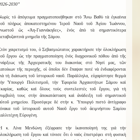
2026-2030”
Νωρίς
τό ἀπόγευμα
πραγματοποιήθηκαν στὸ Ἄνω Βαθὺ τὰ ἐγκαίνια
τοῦ πλήρως ἀποκατ
ε
στ
η
μένου Ἱεροῦ Ναοῦ τ
οῦ
Ἁγίου Ἰωάννου
,
γνωστοῦ ὡς «Ἀη-Γιαννάκηδες», ἑνὸς ἀπὸ τὰ σημαντικότερα
μεταβυζαντινὰ μνημεῖα τῆς Σάμου.
Στὸν χαιρετισμό του, ὁ Σεβασμιώτατος χαρακτήρισε τὴν ὁλοκλήρωση
τοῦ ἔργου ὡς τὴν πραγματοποίηση ἑνὸς διαχρονικοῦ πόθου
ἀπό
τῆς
ἑνάρξεως τῆς Ἀρχιερατικῆς του διακονίας στό Νησί μας,
τῶν
κατοίκων τῆς περιοχῆς, οἱ ὁποῖοι δὲν ἔπαψαν ποτέ νὰ ἐνδιαφέρονται
γιὰ τὴ διάσωση τοῦ ἱστορικοῦ ναοῦ. Παράλληλα, εὐχαρίστησε θερμὰ
τὴν Ὑπουργὸ Πολιτισμοῦ, τὴν Ἐφορεία Ἀρχαιοτήτων Σάμου καὶ
Ἰκαρίας, καθὼς καὶ ὅλους τοὺς συντελεστὲς τοῦ ἔργου, γιὰ τὴ
συμβολὴ τους στὴν ἀποκατάσταση καὶ ἀνάδειξη τοῦ σημαντικοῦ
αὐτοῦ μνημείου.
Προσέφερε δέ στήν κ. Ὑπουργό πιστό ἀντίγραφο
πίνακα τοῦ ἱστορικοῦ αυτοῦ Ναοῦ ἔργο τοῦ ἀειμνήστου Σαμίου
καλλιτέχνη Εὐρυγένη.
Ἡ κ. Λίνα Μενδώνη
ἐξέφρασε
τήν ἱκανοποίησή της γιά τήν
ὁλοκλήρωση
τοῦ ἔργου
καί
τόνισε
ὅτι ὁ ναὸς ἐπιστρέφει στὴ φυσικὴ