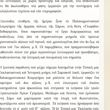
του λειτουργία, ὡς χ
ῶ
ρος προσευχῆς καὶ λατρείας, ἐνῶ ἀνακοίνωσε
ὅτι θὰ ἀκολουθήσει νέα φάση ἐργασιῶν γιὰ τὴ
ν
συντήρηση τοῦ
ξυλόγλυπτου τέμπλου καὶ τῶν τοιχογραφιῶν.
Τελευταῖος σταθμὸς τῆς ἡμέρας ἦταν τὸ Παλαιοχριστιανικὸ
Κοιμητήριο τῆς ἀρχαίας πόλεως τῆς Σάμου, στὴ θέση «Γλυφάδα»
Πυθαγορείου, ὅπου παρουσιάστηκε τὸ ἔργο διαμορφώσεως καὶ
ἀναδείξεως ἑνὸς ἀπὸ τὰ σημαντικότερα μνημεῖα τῶν πρώτων
χριστιανικῶν αἰώνων τοῦ νησιοῦ, ποὺ χρονολογεῖται ἀπὸ τὸν 4ο ἕως τὰ
μέσα τοῦ 7ου αἰῶνος μ.Χ. Οἱ παρεμβάσεις ποὺ πραγματοποιήθηκαν
καθιστοῦν πλέον τὸν χ
ῶ
ρο περισσότερο λειτουργικὸ καὶ προσβάσιμο,
ἀναδεικνύοντας τὴν ἱστορικὴ καὶ πνευματικὴ του σημασία.
Ἡ ζωντανή παράδοση πού μέχρι σήμερα διατηρεῖται στήν Τοπική μας
Ἐκκλησιαστική καί Ἱστορική μνήμη τοῦ Σαμιακοῦ λαοῦ, ἐμφανίζει τό
Παλαιοχριστιανικό Κοιμητήριο καί μάλιστα σέ θολωτό τάφο ἕνα
μαρτύριο τοῦ 4ου αἰῶνος μ.Χ. στό ἐσωτερικό τοῦ ὁποίου
διατηροῦνται τρία ἀρκοσόλια πού στέγασαν τά λείψανα τῶν τριῶν
Στρατιωτικῶν Ἁγίων Γρηγόριο, Θεόδωρο καί Λέοντα, πού ἐμόνασαν
στή Σάμο καί μαρτύρησαν κατά τήν ἐποχή τοῦ Κωνσταντίου,
ἀγωνιζόμενοι κατά τοῦ ἀρειανισμοῦ. Τά λείψανά τους ἠρπάγησαν ἀπό
Βενετοῦς τό α΄ μισό τοῦ ΙΓ΄ αἰῶνος. Ἡ δέ Τοπική μας Ἐκκλησία τούς