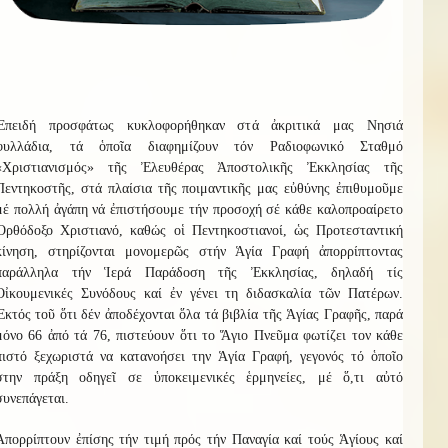
Ἐπειδή προσφάτως κυκλοφορήθηκαν στά ἀκριτικά μας Νησιά
φυλλάδια, τά ὁποῖα διαφημίζουν τόν Ραδιοφωνικό Σταθμό
«Χριστιανισμός» τῆς Ἐλευθέρας Ἀποστολικῆς Ἐκκλησίας τῆς
Πεντηκοστῆς, στά πλαίσια τῆς ποιμαντικῆς μας εὐθύνης ἐπιθυμοῦμε
μέ πολλή ἀγάπη νά ἐπιστήσουμε τήν προσοχή σέ κάθε καλοπροαίρετο
Ὀρθόδοξο Χριστιανό, καθώς οἱ Πεντηκοστιανοί, ὡς Προτεσταντική
κίνηση, στηρίζονται μονομερῶς στήν Ἁγία Γραφή ἀπορρίπτοντας
παράλληλα τήν Ἱερά Παράδοση τῆς Ἐκκλησίας, δηλαδή τίς
Οἰκουμενικές Συνόδους καί ἐν γένει τη διδασκαλία τῶν Πατέρων.
Ἐκτός τοῦ ὅτι δέν ἀποδέχονται ὅλα τά βιβλία τῆς Ἁγίας Γραφῆς, παρά
μόνο 66 ἀπό τά 76, πιστεύουν ὅτι το Ἅγιο Πνεῦμα φωτίζει τον κάθε
πιστό ξεχωριστά να κατανοήσει την Ἁγία Γραφή, γεγονός τό ὁποῖο
στην πράξη οδηγεῖ σε ὑποκειμενικές ἑρμηνείες, μέ ὅ,τι αὐτό
συνεπάγεται.
Ἀπορρίπτουν ἐπίσης τήν τιμή πρός τήν Παναγία καί τούς Ἁγίους καί