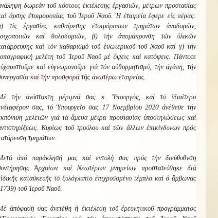
ἀνάληψη δωρεάν τοῦ κόστους ἐκτέλεσης ἐργασιῶν, μέτρων προστασίας
καί ἄρσης ἐτοιμοροπίας τοῦ Ἱεροῦ Ναοῦ. Ἡ ἐταιρεία ἔφερε εἰς πέρας:
α) τίς ἐργασίες καθαίρεσης ἐτοιμόροπων τμημάτων ἀναδομῶν,
τοιχοποιιῶν καί θολοδομιῶν, β) τήν ἀπομάκρυνση τῶν ὑλικῶν
κατάρρευσης καί τόν καθαρισμό τοῦ ἐσωτερικοῦ τοῦ Ναοῦ καί γ) τήν
τοπογραφική μελέτη τοῦ Ἱεροῦ Ναοῦ μέ ὄψεις καί κατόψεις. Πάντοτε
εὐχαριστοῦμε καί εὐγνωμονοῦμε γιά τόν αὐθορμητισμό, τήν ἀγάπη, τήν
συνεργασία καί τήν προσφορά τῆς ἀνωτέρω ἐταιρείας.
Μέ τήν ἀνύστακτη μέριμνά σας κ. Ὑπουργός, καί τό ἰδιαίτερο
ἐνδιαφέρον σας, τό Ὑπουργεῖο σας 17 Νοεμβρίου 2020 ἀνέθεσε τήν
ἐκπόνιση μελετῶν γιά τά ἄμεσα μέτρα προστασίας ὑποστηλώσεως καί
ἀντιστηρίξεως. Κυρίως τοῦ τρούλου καί τῶν ἄλλων ἐπικίνδυνων πρός
κατάρευση τμημάτων.
Μετά ἀπό παράκλησή μας καί ἐντολἠ σας πρός τήν διεύθυθνση
συντήρησης Ἀρχαίων καί Νεωτέρων μνημείων προστατεύθηκε διά
εἰδικῆς κατασκευῆς τό ξυλόγλυπτο ἐπιχρυσομένο τέμπλο καί ὁ ἄμβωνας
(1739) τοῦ Ἱεροῦ Ναοῦ.
Μέ ἀπόφασή σας ἀνετέθη ἡ ἐκτέλεση τοῦ ἐρευνητικοῦ προγράμματος