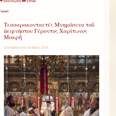
Εκτύπωση
Email
Tweet
Τεσσαρακονταετές Μνημόσυνο τοῦ
ἀειμνήστου Γέροντος Χαρίτωνος
Μακρῆ
Συντάχθηκε στις
10 Μαϊος 2026
.