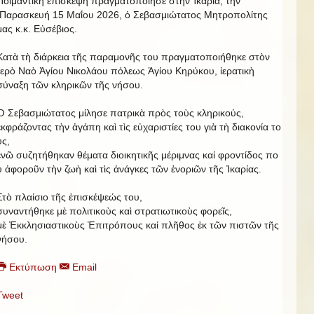
Ποιμαντικὴ ἐπίσκεψη πραγματοποίησε στὴν Ἰκαρία, τήν
Παρασκευή 15 Μαΐου 2026, ὁ Σεβασμιώτατος Μητροπολίτης
μας κ.κ. Εὐσέβιος.
Κατὰ τὴ διάρκεια τῆς παραμονῆς του πραγματοποιήθηκε στὸν
Ἱερὸ Ναὸ Ἁγίου Νικολάου πόλεως Ἁγίου Κηρύκου, ἱερατικὴ
σύναξη τῶν κληρικῶν τῆς νήσου.
Ὁ Σεβασμιώτατος μίλησε πατρικὰ πρὸς τοὺς κληρικούς,
ἐκφράζοντας τὴν ἀγάπη καὶ τὶς εὐχαριστίες του γιὰ τὴ διακονία το
υς,
ἐνῶ συζητήθηκαν θέματα διοικητικῆς μέριμνας καί φροντίδος πο
ὺ ἀφοροῦν τὴν ζωὴ καὶ τὶς ἀνάγκες τῶν ἐνοριῶν τῆς Ἰκαρίας.
Στὸ πλαίσιο τῆς ἐπισκέψεώς του,
συναντήθηκε μὲ πολιτικοὺς καὶ στρατιωτικοὺς φορεῖς,
μὲ Ἐκκλησιαστικοὺς Ἐπιτρόπους καί πλῆθος ἐκ τῶν πιστῶν τῆς
νήσου.
Εκτύπωση
Email
Tweet