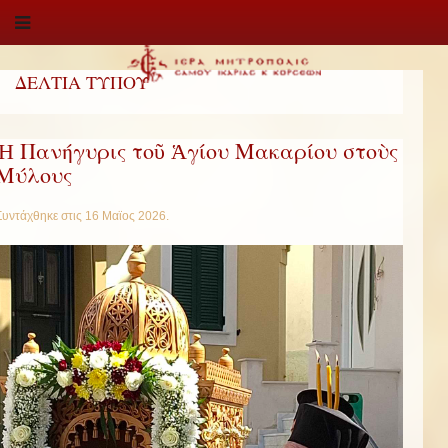
ΔΕΛΤΙΑ ΤΥΠΟΥ
Ἡ Πανήγυρις τοῦ Ἁγίου Μακαρίου στοὺς
Μύλους
Συντάχθηκε στις
16 Μαϊος 2026
.