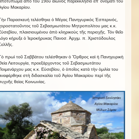
ἀποτύπωμα ἀπό τοῦ 19ου αἰῶνος παρεκκλήσιο ἐπ’ ὀνόματι τοῦ
Ἁγίου Μακαρίου.
Τὴν Παρασκευή τελέσθηκε ὁ Μέγας Πανηγυρικὸς Ἑσπερινός,
χοροστατοῦντος τοῦ Σεβασμιωτάτου Μητροπολίτου μας κ.κ.
Εὐσεβίου, πλαισιουμένου ἀπὸ κληρικοὺς τῆς περιοχῆς. Τόν θεῖο
λόγο κήρυξε ὁ Ἱεροκήρυκας Πανοσ. Ἀρχιμ. π. Χριστόδουλος
Σελλῆς.
Τὸ πρωὶ τοῦ Σαββάτου τελέσθηκαν ὁ Ὄρθρος καὶ ἡ Πανηγυρικὴ
Θεία Λειτουργία, προεξάρχοντος τοῦ Σεβασμιωτάτου
Ποιμενάρχου μας κ.κ. Εὐσεβίου, ὁ ὁποῖος κατὰ τὴν ὁμιλία του
ἀναφέρθηκε στὴ διδασκαλία τοῦ Ἁγίου Μακαρίου περί τῆς
συχνῆς θείας Κοινωνίας.