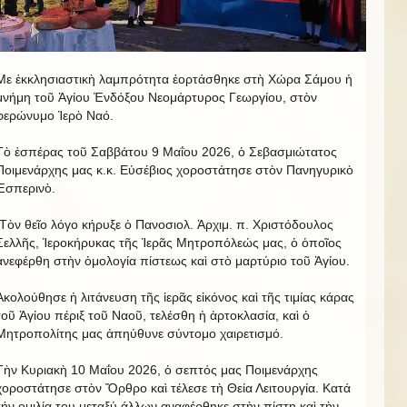
Με ἐκκλησιαστικὴ λαμπρότητα ἐορτάσθηκε στὴ Χώρα Σάμου ἡ
μνήμη τοῦ Ἁγίου Ἐνδόξου Νεομάρτυρος Γεωργίου, στὸν
φερώνυμο Ἱερὸ Ναό.
Τὸ ἑσπέρας τοῦ Σαββάτου 9 Μαΐου 2026, ὁ Σεβασμιώτατος
Ποιμενάρχης μας κ.κ. Εὐσέβιος χοροστάτησε στὸν Πανηγυρικὸ
Ἑσπερινὸ.
Τὸν θεῖο λόγο κήρυξε ὁ Πανοσιολ. Ἀρχιμ. π. Χριστόδουλος
Σελλῆς, Ἱεροκήρυκας τῆς Ἱερᾶς Μητροπόλεώς μας, ὁ ὁποῖος
ἀνεφέρθη στὴν ὁμολογία πίστεως καὶ στὸ μαρτύριο τοῦ Ἁγίου.
Ἀκολούθησε ἡ λιτάνευση τῆς ἱερᾶς εἰκόνος καὶ τῆς τιμίας κάρας
τοῦ Ἁγίου πέριξ τοῦ Ναοῦ, τελέσθη ἡ ἀρτοκλασία, καὶ ὁ
Μητροπολίτης μας ἀπηύθυνε σύντομο χαιρετισμό.
Τὴν Κυριακὴ 10 Μαΐου 2026, ὁ σεπτός μας Ποιμενάρχης
χοροστάτησε στὸν Ὄρθρο καὶ τέλεσε τὴ Θεία Λειτουργία. Κατά
τήν ομιλία του μεταξύ άλλων αναφέρθηκε στὴν πίστη καὶ τὴν