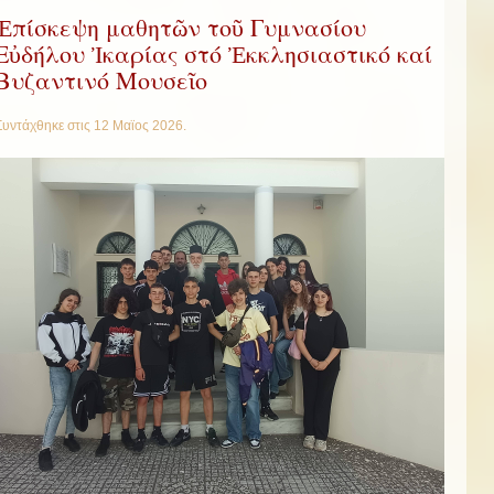
Ἐπίσκεψη μαθητῶν τοῦ Γυμνασίου
Εὐδήλου Ἰκαρίας στό Ἐκκλησιαστικό καί
Βυζαντινό Μουσεῖο
Συντάχθηκε στις
12 Μαϊος 2026
.