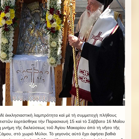
Μὲ ἐκκλησιαστικὴ λαμπρότητα καὶ μὲ τὴ συμμετοχὴ πλήθους
πιστῶν ἑορτάσθηκε τὴν Παρασκευή 15 καὶ τὸ Σάββατο 16 Μαΐου
ἡ μνήμη τῆς διελεύσεως τοῦ Ἁγίου Μακαρίου ἀπὸ τὴ νῆσο τῆς
Σάμου, στὸ χωριὸ Μύλοι. Τό γεγονὸς αὐτό ἔχει ἀφήσει βαθιὰ