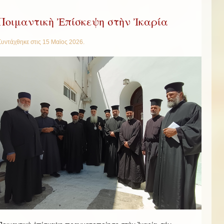
Ποιμαντικὴ Ἐπίσκεψη στὴν Ἰκαρία
Συντάχθηκε στις
15 Μαϊος 2026
.