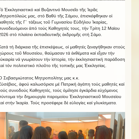
Τό Ἐκκλησιαστικό καί Βυζαντινό Μουσεῖο τῆς Ἱερᾶς
Μητροπόλεώς μας, στό Βαθύ τῆς Σάμου, ἐπισκέφθηκαν οἱ
μαθητές τῆς Γ΄ τάξεως τοῦ Γυμνασίου Εὐδήλου Ἰκαρίας,
συνοδευόμενοι ἀπό τούς Καθηγητές τους, τήν Τρίτη 12 Μαϊου
2026 στό πλαίσιο ἐκπαιδευτικῆς ἐκδρομῆς στή Σάμο.
Κατά τή διάρκεια τῆς ἐπισκέψεως, οἱ μαθητές ξεναγήθηκαν στούς
χώρους τοῦ Μουσείου, θαύμασαν τά ἐκθέματα καί εἶχαν τήν
εὐκαιρία νά γνωρίσουν τήν ἱστορία, τήν ἐκκλησιαστική παράδοση
καί τόν πολιτιστικό πλοῦτο τῆς τοπικῆς μας Ἐκκλησίας.
Ὁ Σεβασμιώτατος Μητροπολίτης μας κ.κ.
Εὐσέβιος, ἀφού καλωσόρισε μέ Πατρική ἀγάπη τούς μαθητές καί
τούς συνοδούς Καθηγητές, τούς ὁμίλησε ἐγκάρδια εὐχόμενος
σύντομα τήν δημιουργία παρομοίου Ἐκκλησιαστικοῦ Μουσείου
καί στήν Ἰκαρία. Τούς προσέφερε δἐ εὐλογίες καί γλυκίσματα.