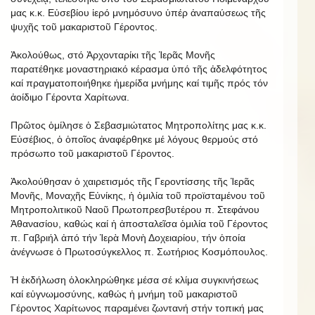
μας κ.κ. Εὐσεβίου ἱερό μνημόσυνο ὑπέρ ἀναπαύσεως τῆς
ψυχῆς τοῦ μακαριστοῦ Γέροντος.
Ἀκολούθως, στό Ἀρχονταρίκι τῆς Ἱερᾶς Μονῆς
παρατέθηκε μοναστηριακό κέρασμα ὑπό τῆς ἀδελφότητος
καί πραγματοποιήθηκε ἡμερίδα μνήμης καί τιμῆς πρός τόν
ἀοίδιμο Γέροντα Χαρίτωνα.
Πρῶτος ὁμίλησε ὁ Σεβασμιώτατος Μητροπολίτης μας κ.κ.
Εὐσέβιος, ὁ ὁποῖος ἀναφέρθηκε μέ λόγους θερμούς στό
πρόσωπο τοῦ μακαριστοῦ Γέροντος.
Ἀκολούθησαν ὁ χαιρετισμός τῆς Γεροντίσσης τῆς Ἱερᾶς
Μονῆς, Μοναχῆς Εὐνίκης, ἡ ὁμιλία τοῦ προϊσταμένου τοῦ
Μητροπολιτικοῦ Ναοῦ Πρωτοπρεσβυτέρου π. Στεφάνου
Ἀθανασίου, καθώς καί ἡ ἀποσταλεῖσα ὁμιλία τοῦ Γέροντος
π. Γαβριήλ ἀπό τήν Ἱερὰ Μονὴ Δοχειαρίου, τήν ὁποία
ἀνέγνωσε ὁ Πρωτοσύγκελλος π. Σωτήριος Κοσμόπουλος.
Ἡ ἐκδήλωση ὁλοκληρώθηκε μέσα σέ κλίμα συγκινήσεως
καί εὐγνωμοσύνης, καθώς ἡ μνήμη τοῦ μακαριστοῦ
Γέροντος Χαρίτωνος παραμένει ζωντανή στήν τοπική μας