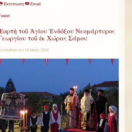
Εκτύπωση
Email
Tweet
Ἑορτὴ τοῦ Ἁγίου Ἐνδόξου Νεομάρτυρος
Γεωργίου τοῦ ἐκ Χώρας Σάμου
Συντάχθηκε στις
10 Μαϊος 2026
.