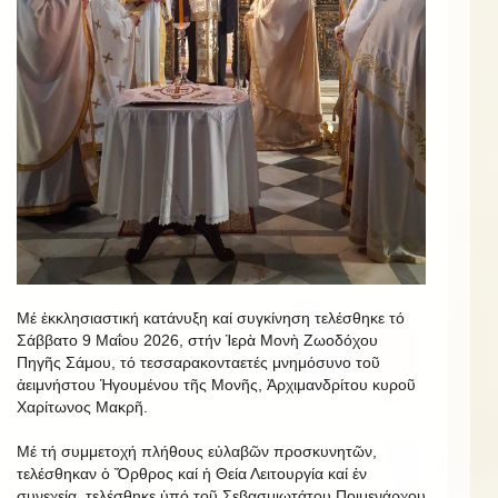
Μέ ἐκκλησιαστική κατάνυξη καί συγκίνηση τελέσθηκε τό
Σάββατο 9 Μαΐου 2026, στήν Ἱερὰ Μονὴ Ζωοδόχου
Πηγῆς Σάμου, τό τεσσαρακονταετές μνημόσυνο τοῦ
ἀειμνήστου Ἡγουμένου τῆς Μονῆς, Ἀρχιμανδρίτου κυροῦ
Χαρίτωνος Μακρῆ.
Μέ τή συμμετοχή πλήθους εὐλαβῶν προσκυνητῶν,
τελέσθηκαν ὁ Ὄρθρος καί ἡ Θεία Λειτουργία καί ἐν
συνεχείᾳ, τελέσθηκε ὑπό τοῦ Σεβασμιωτάτου Ποιμενάρχου