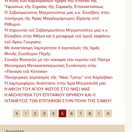
Ἡ πόλη τῶν Καρλοβασίων τίμησε τὴν Ἐπέτειο τῆς
Ὑψώσεως τῆς Σημαίας τῆς Σαμιακῆς Ἐπαναστάσεως
Ὁ Σεβασμιώτατος Μητροπολίτης μας κ.κ. Εὐσέβιος στὴν
πανήγυρη τῆς Ἁγίας Μεγαλομάρτυρος Εἰρήνης στὸ
Ρέθυμνο
Ἡ παρουσία τοῦ Σεβασμιωτάτου Μητροπολίτου μας κ.κ.
Εὐσεβίου στὴν Ἀθήνα καὶ ἡ μεταφορὰ τοῦ ἱεροῦ λειψάνου
τοῦ Ἁγίου Γεωργίου.
Μέ ἀναστάσιμη λαμπρότητα ὁ ἑορτασμός τῆς Ἱερᾶς
Μονῆς Ζωοδόχου Πηγῆς
Σύναξη Φοιτητῶν μὲ τὴν εὐκαιρία τῶν ἑορτῶν τοῦ Πάσχα
Μονοήμερη Μετακατασκηνωτικὴ Συνάντηση στήν
«Παναγία τοῦ Κότσικα»
Πανηγυρικὸς ἑορτασμὸς τῆς "Νέας Τρίτης" στὸ Καρλόβασι
Ἡ λαμπροφόρος Ἀνάστασις στὴν Ἱερὰ Μητρόπολή μας
Η ΑΦΙΞΗ ΤΟΥ ΑΓΙΟΥ ΦΩΤΟΣ ΣΤΟ ΝΗΣΙ ΜΑΣ
Η ΑΚΟΛΟΥΘΙΑ ΤΟΥ ΕΠΙΤΑΦΙΟΥ ΘΡΗΝΟΥ ΚΑΙ Η
ΛΙΤΑΝΕΥΣΙΣ ΤΩΝ ΕΠΙΤΑΦΙΩΝ ΣΤΗΝ ΠΟΛΗ ΤΗΣ ΣΑΜΟΥ
2
3
4
5
6
7
8