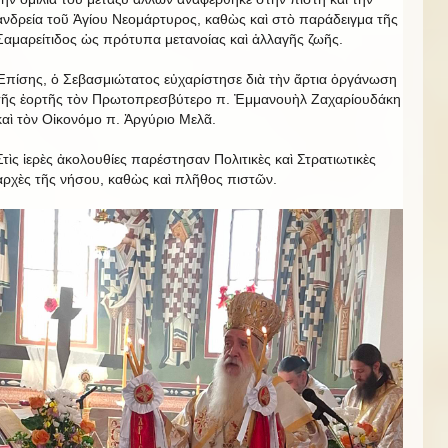
ἀνδρεία τοῦ Ἁγίου Νεομάρτυρος, καθὼς καὶ στὸ παράδειγμα τῆς
Σαμαρείτιδος ὡς πρότυπα μετανοίας καὶ ἀλλαγῆς ζωῆς.
Ἐπίσης, ὁ Σεβασμιώτατος εὐχαρίστησε διὰ τὴν ἄρτια ὀργάνωση
τῆς ἑορτῆς τὸν Πρωτοπρεσβύτερο π. Ἐμμανουὴλ Ζαχαρίουδάκη
καὶ τὸν Οἰκονόμο π. Ἀργύριο Μελᾶ.
Στὶς ἱερὲς ἀκολουθίες παρέστησαν Πολιτικὲς καὶ Στρατιωτικὲς
ἀρχὲς τῆς νήσου, καθὼς καὶ πλῆθος πιστῶν.