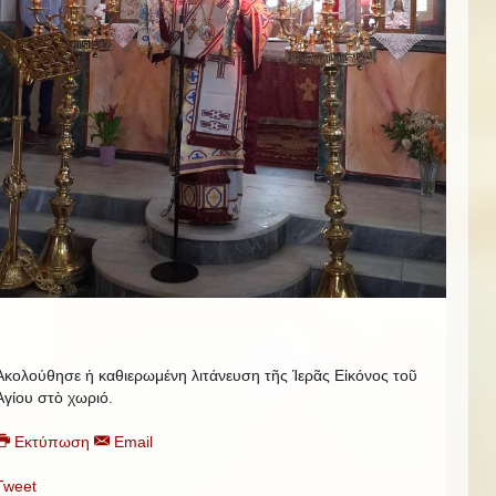
Ἀκολούθησε ἡ καθιερωμένη λιτάνευση τῆς Ἱερᾶς Εἰκόνος τοῦ
Ἁγίου στὸ χωριό.
Εκτύπωση
Email
Tweet