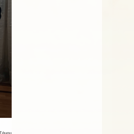
 Σάμου