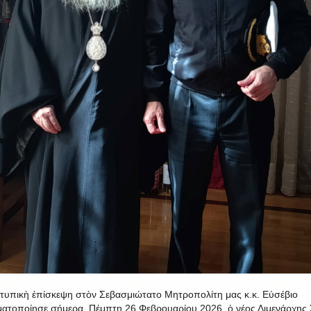
τυπικὴ ἐπίσκεψη στὸν Σεβασμιώτατο Μητροπολίτη μας κ.κ. Εὐσέβιο
ατοποίησε σήμερα, Πέμπτη 26 Φεβρουαρίου 2026, ὁ νέος Λιμενάρχης