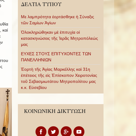
ΔΕΛΤΙΑ ΤΥΠΟΥ
ῦ
Με λαμπρότητα ἑορτάσθηκε ἡ Σύναξις
τῶν Σαμίων Ἁγίων
υθία
 καί
Ὁλοκληρώθηκαν μὲ ἐπιτυχία οἱ
ε
κατασκηνώσεις τῆς Ἱερᾶς Μητροπόλεώς
ήν
μας
ΕΥΧΕΣ ΣΤΟΥΣ ΕΠΙΤΥΧΟΝΤΕΣ ΤΩΝ
ΠΑΝΕΛΛΗΝΙΩΝ
στου
ῆς
Ἑορτὴ τῆς Ἁγίας Μαρκέλλης καὶ 31η
ἐπέτειος τῆς εἰς Ἐπίσκοπον Χειροτονίας
τοῦ Σεβασμιωτάτου Μητροπολίτου μας
κ.κ. Εὐσεβίου
ΚΟΙΝΩΝΙΚΗ ΔΙΚΤΥΩΣΗ