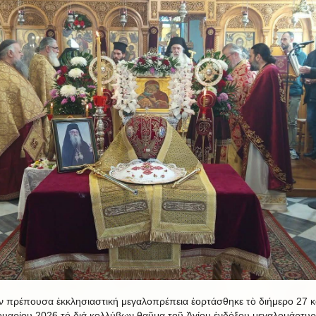
ν πρέπουσα ἐκκλησιαστική μεγαλοπρέπεια ἑορτάσθηκε τὸ διήμερο 27 κ
υαρίου 2026 τό διά κολλύβων θαῦμα τοῦ Ἁγίου ἐνδόξου μεγαλομάρτυ