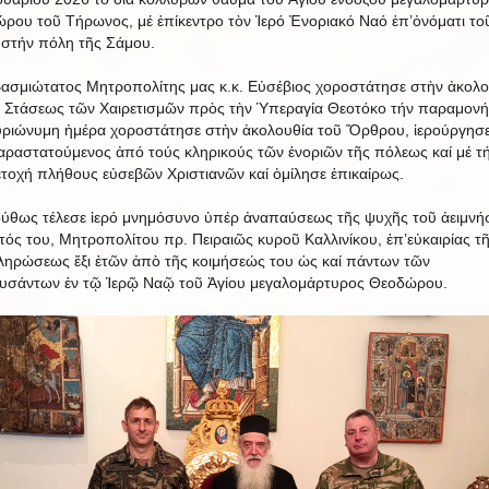
ρου τοῦ Τήρωνος, μέ ἐπίκεντρο τὸν Ἱερό Ἐνοριακό Ναό ἐπ’ὀνόματι το
 στήν πόλη τῆς Σάμου.
ασμιώτατος Μητροπολίτης μας κ.κ. Εὐσέβιος χοροστάτησε στὴν ἀκολο
΄ Στάσεως τῶν Χαιρετισμῶν πρὸς τὴν Ὑπεραγία Θεοτόκο τήν παραμονή,
υριώνυμη ἡμέρα χοροστάτησε στὴν ἀκολουθία τοῦ Ὄρθρου, ἱερούργησ
ραστατούμενος ἀπό τούς κληρικούς τῶν ἐνοριῶν τῆς πόλεως καί μέ τ
τοχή πλήθους εὐσεβῶν Χριστιανῶν καί ὁμίλησε ἐπικαίρως.
ύθως τέλεσε ἱερό μνημόσυνο ὑπέρ ἀναπαύσεως τῆς ψυχῆς τοῦ ἀειμνή
τός του, Μητροπολίτου πρ. Πειραιῶς κυροῦ Καλλινίκου, ἐπ’εὐκαιρίας τ
ηρώσεως ἔξι ἐτῶν ἀπὸ τῆς κοιμήσεώς του ὡς καί πάντων τῶν
ευσάντων ἐν τῷ Ἱερῷ Ναῷ τοῦ Ἁγίου μεγαλομάρτυρος Θεοδώρου.