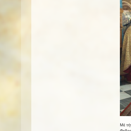
Μέ τή
Φεβρο