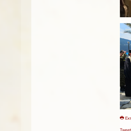
Εκ
Tweet