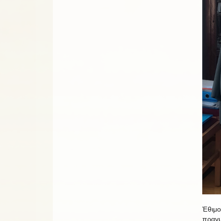
Ἐθιμο
πραγμ