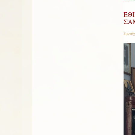
ΕΘ
ΣΑ
Συντάχ