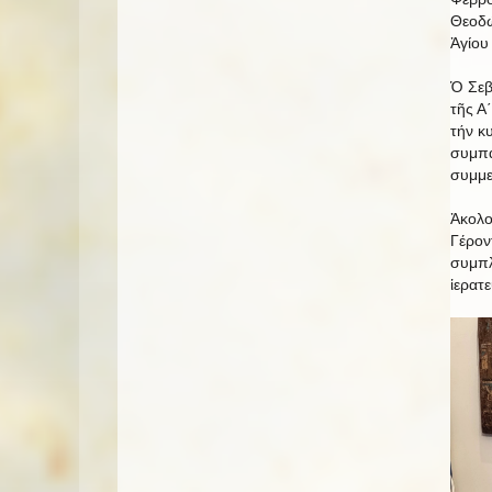
Θεοδώ
Ἁγίου
Ὁ Σεβ
τῆς Α
τήν κ
συμπα
συμμε
Ἀκολο
Γέρον
συμπλ
ἱερατ