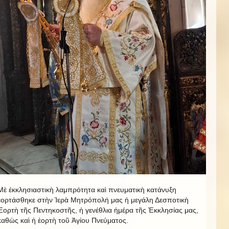
Μὲ ἐκκλησιαστικὴ λαμπρότητα καὶ πνευματικὴ κατάνυξη
ἐορτάσθηκε στὴν Ἱερὰ Μητρόπολή μας ἡ μεγάλη Δεσποτικὴ
Ἑορτὴ τῆς Πεντηκοστῆς, ἡ γενέθλια ἡμέρα τῆς Ἐκκλησίας μας,
καθὼς καὶ ἡ ἑορτὴ τοῦ Ἁγίου Πνεύματος.