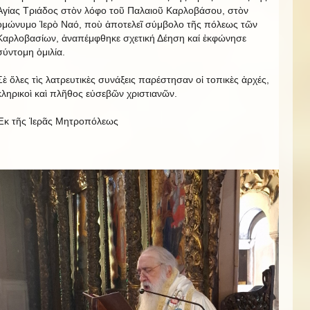
Ἁγίας Τριάδος στὸν λόφο τοῦ Παλαιοῦ Καρλοβάσου, στὸν
ὁμώνυμο Ἱερὸ Ναό, ποὺ ἀποτελεῖ σύμβολο τῆς πόλεως τῶν
Καρλοβασίων, ἀναπέμφθηκε σχετική Δέηση καί ἐκφώνησε
σύντομη ὁμιλία.
Σὲ ὅλες τὶς λατρευτικὲς συνάξεις παρέστησαν οἱ τοπικὲς ἀρχές,
κληρικοὶ καὶ πλῆθος εὐσεβῶν χριστιανῶν.
Ἐκ τῆς Ἱερᾶς Μητροπόλεως