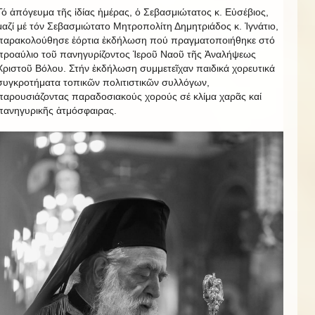
Τό ἀπόγευμα τῆς ἰδίας ἡμέρας, ὁ Σεβασμιώτατος κ. Εὐσέβιος,
μαζί μέ τόν Σεβασμιώτατο Μητροπολίτη Δημητριάδος κ. Ἰγνάτιο,
παρακολούθησε ἐόρτια ἐκδήλωση πού πραγματοποιήθηκε στό
προαύλιο τοῦ πανηγυρίζοντος Ἱεροῦ Ναοῦ τῆς Ἀναλήψεως
Χριστοῦ Βόλου. Στήν ἐκδήλωση συμμετεῖχαν παιδικά χορευτικά
συγκροτήματα τοπικῶν πολιτιστικῶν συλλόγων,
παρουσιάζοντας παραδοσιακούς χορούς σέ κλίμα χαρᾶς καί
πανηγυρικῆς ἀτμόσφαιρας.