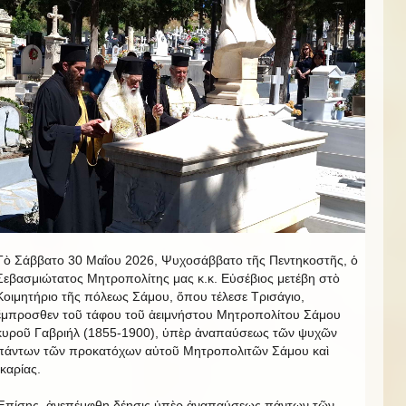
Τὸ Σάββατο 30 Μαΐου 2026, Ψυχοσάββατο τῆς Πεντηκοστῆς, ὁ
Σεβασμιώτατος Μητροπολίτης μας κ.κ. Εὐσέβιος μετέβη στὸ
Κοιμητήριο τῆς πόλεως Σάμου, ὅπου τέλεσε Τρισάγιο,
ἔμπροσθεν τοῦ τάφου τοῦ ἀειμνήστου Μητροπολίτου Σάμου
κυροῦ Γαβριήλ (1855-1900), ὑπὲρ ἀναπαύσεως τῶν ψυχῶν
πάντων τῶν προκατόχων αὐτοῦ Μητροπολιτῶν Σάμου καὶ
Ἰκαρίας.
Ἐπίσης, ἀνεπέμφθη δέησις ὑπὲρ ἀναπαύσεως πάντων τῶν