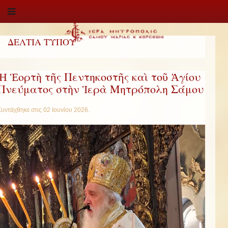
ΔΕΛΤΙΑ ΤΥΠΟΥ
Ἡ Ἑορτὴ τῆς Πεντηκοστῆς καὶ τοῦ Ἁγίου
Πνεύματος στὴν Ἱερὰ Μητρόπολη Σάμου
Συντάχθηκε στις
02 Ιουνίου 2026
.