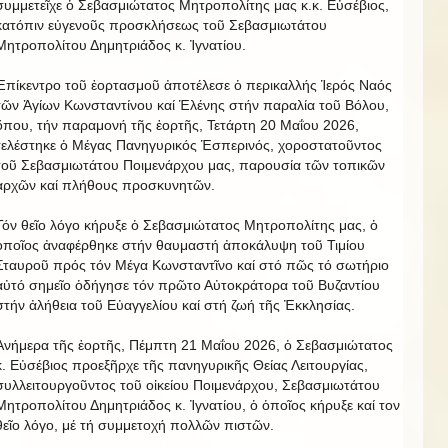
συμμετεῖχε ὁ Σεβασμιώτατος Μητροπολίτης μας κ.κ. Εὐσέβιος,
κατόπιν εὐγενοῦς προσκλήσεως τοῦ Σεβασμιωτάτου
Μητροπολίτου Δημητριάδος κ. Ἰγνατίου.
Ἐπίκεντρο τοῦ ἐορτασμοῦ ἀποτέλεσε ὁ περικαλλής Ἱερός Ναός
τῶν Ἁγίων Κωνσταντίνου καί Ἑλένης στήν παραλία τοῦ Βόλου,
ὅπου, τήν παραμονή τῆς ἑορτῆς, Τετάρτη 20 Μαΐου 2026,
τελέστηκε ὁ Μέγας Πανηγυρικός Ἑσπερινός, χοροστατοῦντος
τοῦ Σεβασμιωτάτου Ποιμενάρχου μας, παρουσία τῶν τοπικῶν
ἀρχῶν καί πλήθους προσκυνητῶν.
Τόν θεῖο λόγο κήρυξε ὁ Σεβασμιώτατος Μητροπολίτης μας, ὁ
ὁποῖος ἀναφέρθηκε στήν θαυμαστή ἀποκάλυψη τοῦ Τιμίου
Σταυροῦ πρός τόν Μέγα Κωνσταντῖνο καί στό πῶς τό σωτήριο
αὐτό σημεῖο ὁδήγησε τόν πρῶτο Αὐτοκράτορα τοῦ Βυζαντίου
στήν ἀλήθεια τοῦ Εὐαγγελίου καί στή ζωή τῆς Ἐκκλησίας.
Ἀνήμερα τῆς ἑορτῆς, Πέμπτη 21 Μαΐου 2026, ὁ Σεβασμιώτατος
κ. Εὐσέβιος προεξῆρχε τῆς πανηγυρικῆς Θείας Λειτουργίας,
συλλειτουργοῦντος τοῦ οἰκείου Ποιμενάρχου, Σεβασμιωτάτου
Μητροπολίτου Δημητριάδος κ. Ἰγνατίου, ὁ ὁποῖος κήρυξε καί τον
θεῖο λόγο, μέ τή συμμετοχή πολλῶν πιστῶν.