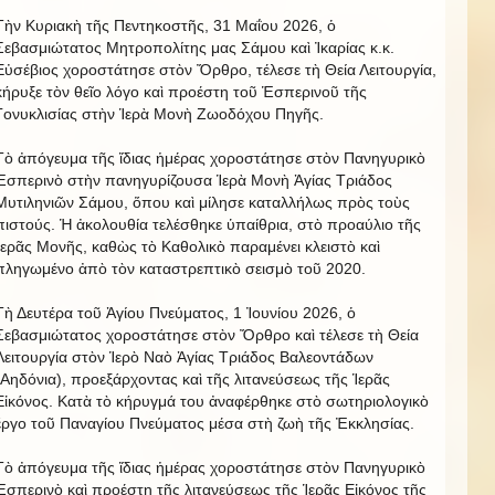
Τὴν Κυριακὴ τῆς Πεντηκοστῆς, 31 Μαΐου 2026, ὁ
Σεβασμιώτατος Μητροπολίτης μας Σάμου καὶ Ἰκαρίας κ.κ.
Εὐσέβιος χοροστάτησε στὸν Ὄρθρο, τέλεσε τὴ Θεία Λειτουργία,
κήρυξε τὸν θεῖο λόγο καὶ προέστη τοῦ Ἑσπερινοῦ τῆς
Γονυκλισίας στὴν Ἱερὰ Μονὴ Ζωοδόχου Πηγῆς.
Τὸ ἀπόγευμα τῆς ἴδιας ἡμέρας χοροστάτησε στὸν Πανηγυρικὸ
Ἑσπερινὸ στὴν πανηγυρίζουσα Ἱερὰ Μονὴ Ἁγίας Τριάδος
Μυτιληνιῶν Σάμου, ὅπου καὶ μίλησε καταλλήλως πρὸς τοὺς
πιστούς. Ἡ ἀκολουθία τελέσθηκε ὑπαίθρια, στὸ προαύλιο τῆς
Ἱερᾶς Μονῆς, καθὼς τὸ Καθολικὸ παραμένει κλειστὸ καὶ
πληγωμένο ἀπὸ τὸν καταστρεπτικὸ σεισμὸ τοῦ 2020.
Τὴ Δευτέρα τοῦ Ἁγίου Πνεύματος, 1 Ἰουνίου 2026, ὁ
Σεβασμιώτατος χοροστάτησε στὸν Ὄρθρο καὶ τέλεσε τὴ Θεία
Λειτουργία στὸν Ἱερὸ Ναὸ Ἁγίας Τριάδος Βαλεοντάδων
(Αηδόνια), προεξάρχοντας καὶ τῆς λιτανεύσεως τῆς Ἱερᾶς
Εἰκόνος. Κατὰ τὸ κήρυγμά του ἀναφέρθηκε στὸ σωτηριολογικὸ
ἔργο τοῦ Παναγίου Πνεύματος μέσα στὴ ζωὴ τῆς Ἐκκλησίας.
Τὸ ἀπόγευμα τῆς ἴδιας ἡμέρας χοροστάτησε στὸν Πανηγυρικὸ
Ἑσπερινὸ καὶ προέστη τῆς λιτανεύσεως τῆς Ἱερᾶς Εἰκόνος τῆς