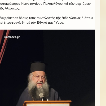
Αὐτοκράτορος Κωνσταντίνου Παλαιολόγου καὶ τῶν μαρτύρων
τῆς Ἀλώσεως.
Εὐχαρίστησε ὅλους τούς συντελεστές τῆς ἐκδηλώσεως ἡ ὁποία
καί ἐπεσφραγίσθη μέ τόν Ἐθνικό μας Ὕμνο.