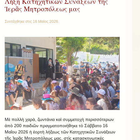
Λήξη Κατηχητικῶν Συνάξεων τῆς
Ἱερᾶς Μητροπόλεως μας
Συντάχθηκε στις
16 Μαϊος 2026
.
Μὲ πολλὴ χαρὰ, ζωντάνια καὶ συμμετοχὴ περισσότερων
ἀπὸ 200 παιδιῶν πραγματοποιήθηκε τὸ Σάββατο 16
Μαΐου 2026 ἡ ἐορτὴ λήξεως τῶν Κατηχητικῶν Συνάξεων
τῆς Ἱερᾶς Μητροπόλεως μας, στὶς κατασκηνωτικὲς