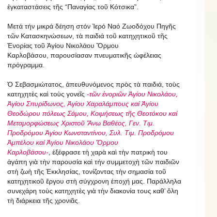
ἐγκαταστάσεις τῆς “Παναγίας τοῦ Κότσικα”.
Μετά τήν μικρά δέηση στόν Ἱερό Ναό Ζωοδόχου Πηγῆς
τῶν Κατασκηνώσεων, τὰ παιδιά τοῦ κατηχητικοῦ τῆς
Ἐνορίας τοῦ Ἁγίου Νικολάου Ὄρμου
Καρλοβάσου, παρουσίασαν πνευματικῆς ὡφέλειας
πρόγραμμα.
Ὁ Σεβασμιώτατος, ἀπευθυνόμενος πρὸς τὰ παιδιά, τοὺς
κατηχητὲς καὶ τοὺς γονεῖς
-τῶν ἐνοριῶν Ἁγίου Νικολάου,
Ἁγίου Σπυρίδωνος, Ἁγίου Χαραλάμπους καί Ἁγίου
Θεοδώρου πόλεως Σάμου, Κοιμήσεως τῆς Θεοτόκου καί
Μεταμορφώσεως Χριστοῦ Ἄνω Βαθέος, Γεν. Τιμ.
Προδρόμου Ἁγίου Κωνσταντίνου, Συλ. Τιμ. Προδρόμου
Ἀμπέλου καί Ἁγίου Νικολάου Ὄρμου
Καρλοβάσου-
, ἐξέφρασε τὴ χαρὰ καὶ τὴν πατρικὴ του
ἀγάπη γιὰ τὴν παρουσία καὶ τήν συμμετοχὴ τῶν παιδιῶν
στὴ ζωὴ τῆς Ἐκκλησίας, τονίζοντας τὴν σημασία τοῦ
κατηχητικοῦ ἔργου στὴ σύγχρονη ἐποχή μας. Παράλληλα
συνεχάρη τοὺς κατηχητὲς γιὰ τὴν διακονία τους καθ’ ὅλη
τὴ διάρκεια τῆς χρονιᾶς.