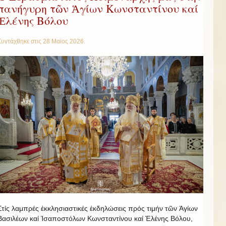
πανήγυρη τῶν Ἁγίων Κωνσταντίνου καί
Ἑλένης Βόλου
Συντάχθηκε στις
28 Μαϊος 2026
.
Στίς λαμπρές ἐκκλησιαστικές ἐκδηλώσεις πρός τιμήν τῶν Ἁγίων
Βασιλέων καί Ἰσαποστόλων Κωνσταντίνου καί Ἑλένης Βόλου,