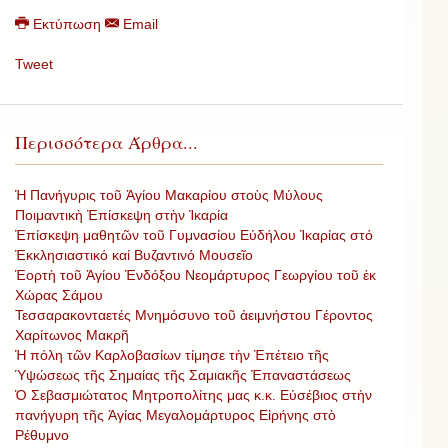
Εκτύπωση
Email
Tweet
Περισσότερα Άρθρα...
Ἡ Πανήγυρις τοῦ Ἁγίου Μακαρίου στοὺς Μύλους
Ποιμαντικὴ Ἐπίσκεψη στὴν Ἰκαρία
Ἐπίσκεψη μαθητῶν τοῦ Γυμνασίου Εὐδήλου Ἰκαρίας στό
Ἐκκλησιαστικό καί Βυζαντινό Μουσεῖο
Ἑορτὴ τοῦ Ἁγίου Ἐνδόξου Νεομάρτυρος Γεωργίου τοῦ ἐκ
Χώρας Σάμου
Τεσσαρακονταετές Μνημόσυνο τοῦ ἀειμνήστου Γέροντος
Χαρίτωνος Μακρῆ
Ἡ πόλη τῶν Καρλοβασίων τίμησε τὴν Ἐπέτειο τῆς
Ὑψώσεως τῆς Σημαίας τῆς Σαμιακῆς Ἐπαναστάσεως
Ὁ Σεβασμιώτατος Μητροπολίτης μας κ.κ. Εὐσέβιος στὴν
πανήγυρη τῆς Ἁγίας Μεγαλομάρτυρος Εἰρήνης στὸ
Ρέθυμνο