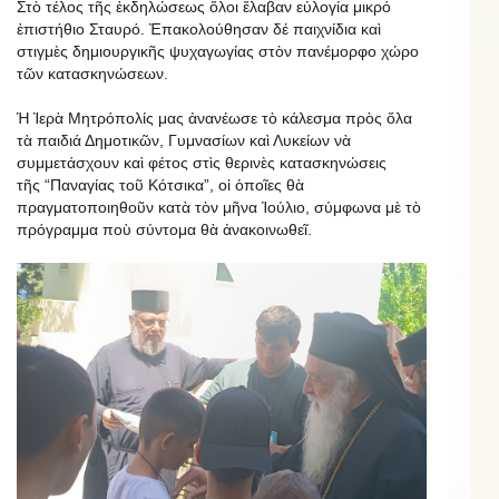
Στὸ τέλος τῆς ἐκδηλώσεως ὅλοι ἔλαβαν εὐλογία μικρό
ἐπιστήθιο Σταυρό. Ἐπακολούθησαν δέ παιχνίδια καὶ
στιγμὲς δημιουργικῆς ψυχαγωγίας στὸν πανέμορφο χώρο
τῶν κατασκηνώσεων.
Ἡ Ἱερὰ Μητρόπολίς μας ἀνανέωσε τὸ κάλεσμα πρὸς ὅλα
τὰ παιδιά Δημοτικῶν, Γυμνασίων καὶ Λυκείων νὰ
συμμετάσχουν καὶ φέτος στὶς θερινὲς κατασκηνώσεις
τῆς “Παναγίας τοῦ Κότσικα”, οἱ ὁποῖες θὰ
πραγματοποιηθοῦν κατὰ τὸν μῆνα Ἰούλιο, σύμφωνα μὲ τὸ
πρόγραμμα ποὺ σύντομα θὰ ἀνακοινωθεῖ.