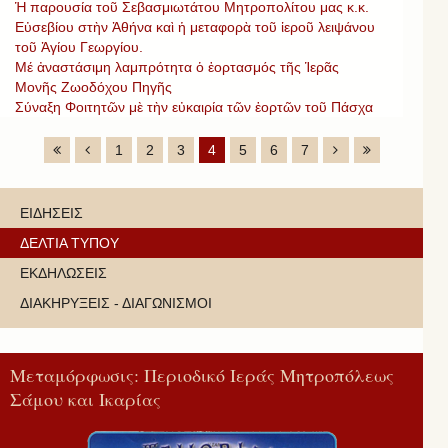
Ἡ παρουσία τοῦ Σεβασμιωτάτου Μητροπολίτου μας κ.κ.
Εὐσεβίου στὴν Ἀθήνα καὶ ἡ μεταφορὰ τοῦ ἱεροῦ λειψάνου
τοῦ Ἁγίου Γεωργίου.
Μέ ἀναστάσιμη λαμπρότητα ὁ ἑορτασμός τῆς Ἱερᾶς
Μονῆς Ζωοδόχου Πηγῆς
Σύναξη Φοιτητῶν μὲ τὴν εὐκαιρία τῶν ἑορτῶν τοῦ Πάσχα
1
2
3
4
5
6
7
ΕΙΔΗΣΕΙΣ
ΔΕΛΤΙΑ ΤΥΠΟΥ
ΕΚΔΗΛΩΣΕΙΣ
ΔΙΑΚΗΡΥΞΕΙΣ - ΔΙΑΓΩΝΙΣΜΟΙ
Μεταμόρφωσις: Περιοδικό Ιεράς Μητροπόλεως
Σάμου και Ικαρίας