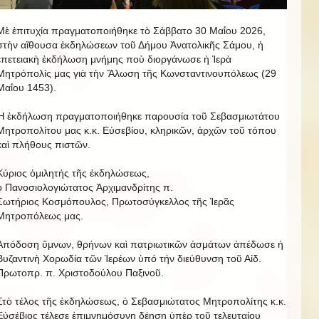
Μὲ ἐπιτυχία πραγματοποιήθηκε τὸ Σάββατο 30 Μαΐου 2026,
στὴν αἴθουσα ἐκδηλώσεων τοῦ Δήμου Ἀνατολικῆς Σάμου, ἡ
ἐπετειακὴ ἐκδήλωση μνήμης ποὺ διοργάνωσε ἡ Ἱερὰ
Μητρόπολίς μας γιὰ τὴν Ἄλωση τῆς Κωνσταντινουπόλεως (29
Μαΐου 1453).
Ἡ ἐκδήλωση πραγματοποιήθηκε παρουσία τοῦ Σεβασμιωτάτου
Μητροπολίτου μας κ.κ. Εὐσεβίου, κληρικῶν, ἀρχῶν τοῦ τόπου
καὶ πλήθους πιστῶν.
Κύριος ὁμιλητής τῆς ἐκδηλώσεως,
ὁ Πανοσιολογιώτατος Ἀρχιμανδρίτης π.
Σωτήριος Κοσμόπουλος, Πρωτοσύγκελλος τῆς Ἱερᾶς
Μητροπόλεως μας.
Ἀπόδοση ὕμνων, θρήνων καὶ πατριωτικῶν ἀσμάτων ἀπέδωσε ἡ
Βυζαντινὴ Χορωδία τῶν Ἱερέων ὑπό τήν διεύθυνση τοῦ Αἰδ.
Πρωτοπρ. π. Χριστοδούλου Παξινοῦ.
Στὸ τέλος τῆς ἐκδηλώσεως, ὁ Σεβασμιώτατος Μητροπολίτης κ.κ.
Εὐσέβιος τέλεσε ἐπιμνημόσυνη δέηση ὑπὲρ τοῦ τελευταίου