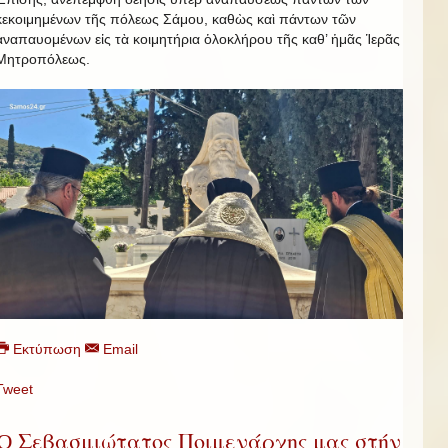
κεκοιμημένων τῆς πόλεως Σάμου, καθὼς καὶ πάντων τῶν
ἀναπαυομένων εἰς τὰ κοιμητήρια ὁλοκλήρου τῆς καθ’ ἡμᾶς Ἱερᾶς
Μητροπόλεως.
Εκτύπωση
Email
Tweet
Ὁ Σεβασμιώτατος Ποιμενάρχης μας στήν