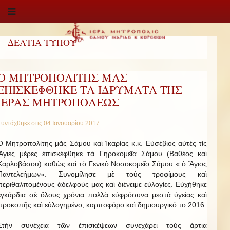
ΔΕΛΤΙΑ ΤΥΠΟΥ
O ΜΗΤΡΟΠΟΛΙΤΗΣ ΜΑΣ
ΕΠΙΣΚΕΦΘΗΚΕ ΤΑ ΙΔΡΥΜΑΤΑ ΤΗΣ
ΙΕΡΑΣ ΜΗΤΡΟΠΟΛΕΩΣ
Συντάχθηκε στις
04 Ιανουαρίου 2017
.
O Μητροπολίτης μᾶς Σάμου καὶ Ἰκαρίας κ.κ. Εὐσέβιος αὐτὲς τὶς
Ἅγιες μέρες ἐπισκέφθηκε τὰ Γηροκομεῖα Σάμου (Βαθέος καὶ
Καρλοβάσου) καθὼς καὶ τὸ Γενικὸ Νοσοκομεῖο Σάμου « ὁ Ἅγιος
Παντελεήμων». Συνομίλησε μὲ τοὺς τροφίμους καὶ
περιθαλπομένους ἀδελφούς μας καὶ διένειμε εὐλογίες. Εὐχήθηκε
ἐγκάρδια σὲ ὅλους χρόνια πολλὰ εὐφρόσυνα μεστὰ ὑγείας καὶ
προκοπῆς καὶ εὐλογημένο, καρποφόρο καὶ δημιουργικό το 2016.
Στὴν συνέχεια τῶν ἐπισκέψεων συνεχάρει τοὺς ἄρτια