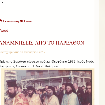
Εκτύπωση
Email
Tweet
ΑΝΑΜΝΗΣΕΙΣ ΑΠΟ ΤΟ ΠΑΡΕΛΘΟΝ
Συντάχθηκε στις
02 Ιανουαρίου 2017
.
Πρίν απο Σαράντα τέσσερα χρόνια. Θεοφάνεια 1973. Ιερός Ναός
Κοιμήσεως Θεοτόκου Παλαιού Φαλήρου.