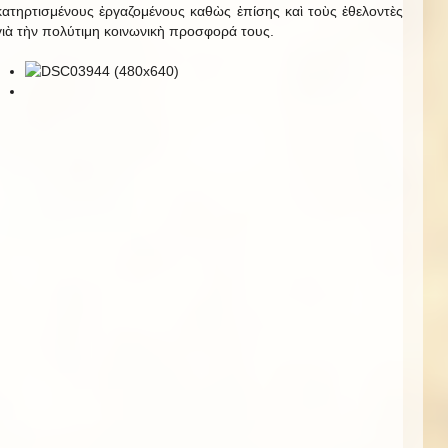
κατηρτισμένους ἐργαζομένους καθὼς ἐπίσης καὶ τοὺς ἐθελοντὲς
γιὰ τὴν πολύτιμη κοινωνικὴ προσφορά τους.