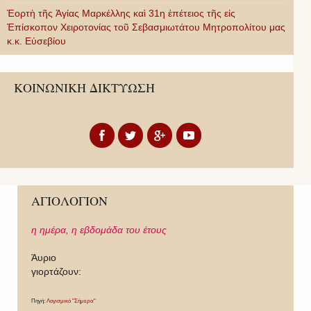
Ἑορτὴ τῆς Ἁγίας Μαρκέλλης καὶ 31η ἐπέτειος τῆς εἰς
Ἐπίσκοπον Χειροτονίας τοῦ Σεβασμιωτάτου Μητροπολίτου μας
κ.κ. Εὐσεβίου
ΚΟΙΝΩΝΙΚΗ ΔΙΚΤΥΩΣΗ
ΑΓΙΟΛΟΓΙΟΝ
η ημέρα,
η εβδομάδα του έτους
Άυριο
γιορτάζουν:
Πηγή:
Λογισμικό "Σήμερα"