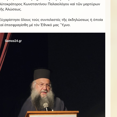
Αὐτοκράτορος Κωνσταντίνου Παλαιολόγου καὶ τῶν μαρτύρων
τῆς Ἀλώσεως.
Εὐχαρίστησε ὅλους τούς συντελεστές τῆς ἐκδηλώσεως ἡ ὁποία
καί ἐπεσφραγίσθη μέ τόν Ἐθνικό μας Ὕμνο.