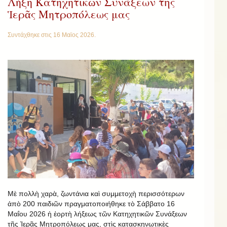
Λήξη Κατηχητικῶν Συνάξεων τῆς
Ἱερᾶς Μητροπόλεως μας
Συντάχθηκε στις
16 Μαϊος 2026
.
Μὲ πολλὴ χαρὰ, ζωντάνια καὶ συμμετοχὴ περισσότερων
ἀπὸ 200 παιδιῶν πραγματοποιήθηκε τὸ Σάββατο 16
Μαΐου 2026 ἡ ἐορτὴ λήξεως τῶν Κατηχητικῶν Συνάξεων
τῆς Ἱερᾶς Μητροπόλεως μας, στὶς κατασκηνωτικὲς