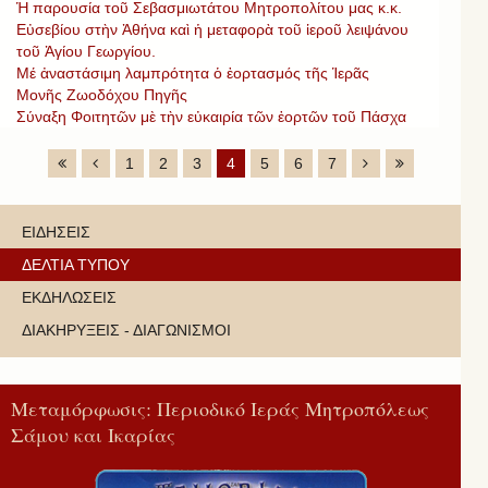
Ἡ παρουσία τοῦ Σεβασμιωτάτου Μητροπολίτου μας κ.κ.
Εὐσεβίου στὴν Ἀθήνα καὶ ἡ μεταφορὰ τοῦ ἱεροῦ λειψάνου
τοῦ Ἁγίου Γεωργίου.
Μέ ἀναστάσιμη λαμπρότητα ὁ ἑορτασμός τῆς Ἱερᾶς
Μονῆς Ζωοδόχου Πηγῆς
Σύναξη Φοιτητῶν μὲ τὴν εὐκαιρία τῶν ἑορτῶν τοῦ Πάσχα
1
2
3
4
5
6
7
ΕΙΔΗΣΕΙΣ
ΔΕΛΤΙΑ ΤΥΠΟΥ
ΕΚΔΗΛΩΣΕΙΣ
ΔΙΑΚΗΡΥΞΕΙΣ - ΔΙΑΓΩΝΙΣΜΟΙ
Μεταμόρφωσις: Περιοδικό Ιεράς Μητροπόλεως
Σάμου και Ικαρίας