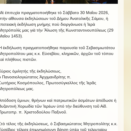
Μὲ ἐπιτυχία πραγματοποιήθηκε τὸ Σάββατο 30 Μαΐου 2026,
στὴν αἴθουσα ἐκδηλώσεων τοῦ Δήμου Ἀνατολικῆς Σάμου, ἡ
ἐπετειακὴ ἐκδήλωση μνήμης ποὺ διοργάνωσε ἡ Ἱερὰ
Μητρόπολίς μας γιὰ τὴν Ἄλωση τῆς Κωνσταντινουπόλεως (29
Μαΐου 1453).
Ἡ ἐκδήλωση πραγματοποιήθηκε παρουσία τοῦ Σεβασμιωτάτου
Μητροπολίτου μας κ.κ. Εὐσεβίου, κληρικῶν, ἀρχῶν τοῦ τόπου
καὶ πλήθους πιστῶν.
Κύριος ὁμιλητής τῆς ἐκδηλώσεως,
ὁ Πανοσιολογιώτατος Ἀρχιμανδρίτης π.
Σωτήριος Κοσμόπουλος, Πρωτοσύγκελλος τῆς Ἱερᾶς
Μητροπόλεως μας.
Ἀπόδοση ὕμνων, θρήνων καὶ πατριωτικῶν ἀσμάτων ἀπέδωσε ἡ
Βυζαντινὴ Χορωδία τῶν Ἱερέων ὑπό τήν διεύθυνση τοῦ Αἰδ.
Πρωτοπρ. π. Χριστοδούλου Παξινοῦ.
Στὸ τέλος τῆς ἐκδηλώσεως, ὁ Σεβασμιώτατος Μητροπολίτης κ.κ.
Εὐσέβιος τέλεσε ἐπιμνημόσυνη δέηση ὑπὲρ τοῦ τελευταίου