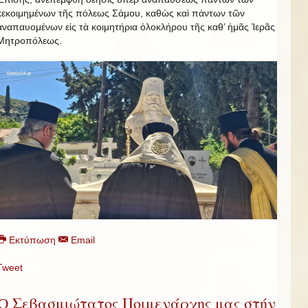
κεκοιμημένων τῆς πόλεως Σάμου, καθὼς καὶ πάντων τῶν
ἀναπαυομένων εἰς τὰ κοιμητήρια ὁλοκλήρου τῆς καθ’ ἡμᾶς Ἱερᾶς
Μητροπόλεως.
Εκτύπωση
Email
Tweet
Ὁ Σεβασμιώτατος Ποιμενάρχης μας στήν