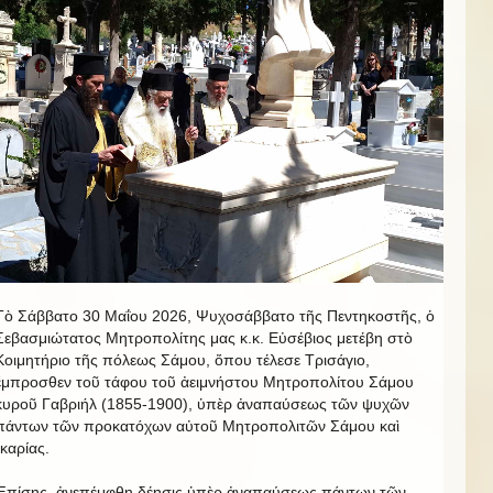
Τὸ Σάββατο 30 Μαΐου 2026, Ψυχοσάββατο τῆς Πεντηκοστῆς, ὁ
Σεβασμιώτατος Μητροπολίτης μας κ.κ. Εὐσέβιος μετέβη στὸ
Κοιμητήριο τῆς πόλεως Σάμου, ὅπου τέλεσε Τρισάγιο,
ἔμπροσθεν τοῦ τάφου τοῦ ἀειμνήστου Μητροπολίτου Σάμου
κυροῦ Γαβριήλ (1855-1900), ὑπὲρ ἀναπαύσεως τῶν ψυχῶν
πάντων τῶν προκατόχων αὐτοῦ Μητροπολιτῶν Σάμου καὶ
Ἰκαρίας.
Ἐπίσης, ἀνεπέμφθη δέησις ὑπὲρ ἀναπαύσεως πάντων τῶν