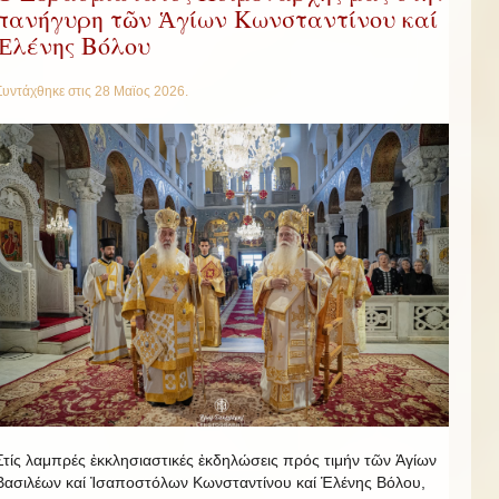
πανήγυρη τῶν Ἁγίων Κωνσταντίνου καί
Ἑλένης Βόλου
Συντάχθηκε στις
28 Μαϊος 2026
.
Στίς λαμπρές ἐκκλησιαστικές ἐκδηλώσεις πρός τιμήν τῶν Ἁγίων
Βασιλέων καί Ἰσαποστόλων Κωνσταντίνου καί Ἑλένης Βόλου,