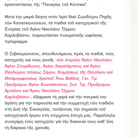
ἐγκαταστάσεις τῆς “Παναγίας τοῦ Κότσικα”.
Μετά τήν μικρά δέηση στόν Ἱερό Ναό Ζωοδόχου Πηγῆς
τῶν Κατασκηνώσεων, τὰ παιδιά τοῦ κατηχητικοῦ τῆς
Ἐνορίας τοῦ Ἁγίου Νικολάου Ὄρμου
Καρλοβάσου, παρουσίασαν πνευματικῆς ὡφέλειας
πρόγραμμα.
Ὁ Σεβασμιώτατος, ἀπευθυνόμενος πρὸς τὰ παιδιά, τοὺς
κατηχητὲς καὶ τοὺς γονεῖς
-τῶν ἐνοριῶν Ἁγίου Νικολάου,
Ἁγίου Σπυρίδωνος, Ἁγίου Χαραλάμπους καί Ἁγίου
Θεοδώρου πόλεως Σάμου, Κοιμήσεως τῆς Θεοτόκου καί
Μεταμορφώσεως Χριστοῦ Ἄνω Βαθέος, Γεν. Τιμ.
Προδρόμου Ἁγίου Κωνσταντίνου, Συλ. Τιμ. Προδρόμου
Ἀμπέλου καί Ἁγίου Νικολάου Ὄρμου
Καρλοβάσου-
, ἐξέφρασε τὴ χαρὰ καὶ τὴν πατρικὴ του
ἀγάπη γιὰ τὴν παρουσία καὶ τήν συμμετοχὴ τῶν παιδιῶν
στὴ ζωὴ τῆς Ἐκκλησίας, τονίζοντας τὴν σημασία τοῦ
κατηχητικοῦ ἔργου στὴ σύγχρονη ἐποχή μας. Παράλληλα
συνεχάρη τοὺς κατηχητὲς γιὰ τὴν διακονία τους καθ’ ὅλη
τὴ διάρκεια τῆς χρονιᾶς.