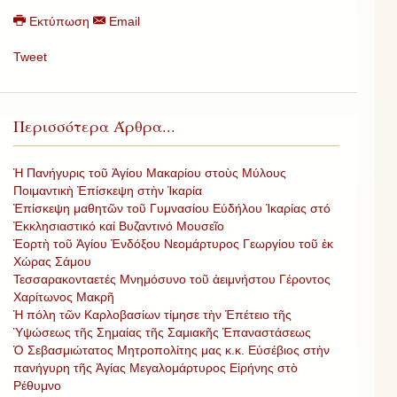
Εκτύπωση
Email
Tweet
Περισσότερα Άρθρα...
Ἡ Πανήγυρις τοῦ Ἁγίου Μακαρίου στοὺς Μύλους
Ποιμαντικὴ Ἐπίσκεψη στὴν Ἰκαρία
Ἐπίσκεψη μαθητῶν τοῦ Γυμνασίου Εὐδήλου Ἰκαρίας στό
Ἐκκλησιαστικό καί Βυζαντινό Μουσεῖο
Ἑορτὴ τοῦ Ἁγίου Ἐνδόξου Νεομάρτυρος Γεωργίου τοῦ ἐκ
Χώρας Σάμου
Τεσσαρακονταετές Μνημόσυνο τοῦ ἀειμνήστου Γέροντος
Χαρίτωνος Μακρῆ
Ἡ πόλη τῶν Καρλοβασίων τίμησε τὴν Ἐπέτειο τῆς
Ὑψώσεως τῆς Σημαίας τῆς Σαμιακῆς Ἐπαναστάσεως
Ὁ Σεβασμιώτατος Μητροπολίτης μας κ.κ. Εὐσέβιος στὴν
πανήγυρη τῆς Ἁγίας Μεγαλομάρτυρος Εἰρήνης στὸ
Ρέθυμνο