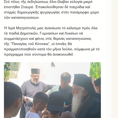
Στὸ τέλος τῆς ἐκδηλώσεως ὅλοι ἔλαβαν εὐλογία μικρό
ἐπιστήθιο Σταυρό. Ἐπακολούθησαν δέ παιχνίδια καὶ
στιγμὲς δημιουργικῆς ψυχαγωγίας στὸν πανέμορφο χώρο
τῶν κατασκηνώσεων.
Ἡ Ἱερὰ Μητρόπολίς μας ἀνανέωσε τὸ κάλεσμα πρὸς ὅλα
τὰ παιδιά Δημοτικῶν, Γυμνασίων καὶ Λυκείων νὰ
συμμετάσχουν καὶ φέτος στὶς θερινὲς κατασκηνώσεις
τῆς “Παναγίας τοῦ Κότσικα”, οἱ ὁποῖες θὰ
πραγματοποιηθοῦν κατὰ τὸν μῆνα Ἰούλιο, σύμφωνα μὲ τὸ
πρόγραμμα ποὺ σύντομα θὰ ἀνακοινωθεῖ.