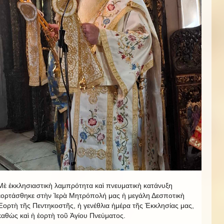
Μὲ ἐκκλησιαστικὴ λαμπρότητα καὶ πνευματικὴ κατάνυξη
ἐορτάσθηκε στὴν Ἱερὰ Μητρόπολή μας ἡ μεγάλη Δεσποτικὴ
Ἑορτὴ τῆς Πεντηκοστῆς, ἡ γενέθλια ἡμέρα τῆς Ἐκκλησίας μας,
καθὼς καὶ ἡ ἑορτὴ τοῦ Ἁγίου Πνεύματος.