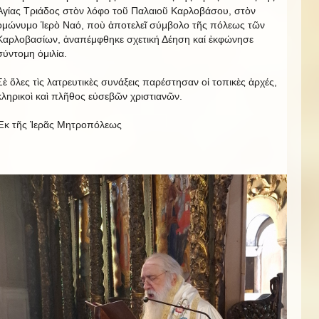
Ἁγίας Τριάδος στὸν λόφο τοῦ Παλαιοῦ Καρλοβάσου, στὸν
ὁμώνυμο Ἱερὸ Ναό, ποὺ ἀποτελεῖ σύμβολο τῆς πόλεως τῶν
Καρλοβασίων, ἀναπέμφθηκε σχετική Δέηση καί ἐκφώνησε
σύντομη ὁμιλία.
Σὲ ὅλες τὶς λατρευτικὲς συνάξεις παρέστησαν οἱ τοπικὲς ἀρχές,
κληρικοὶ καὶ πλῆθος εὐσεβῶν χριστιανῶν.
Ἐκ τῆς Ἱερᾶς Μητροπόλεως