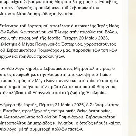
συμμετεῖχε ὁ Σεβασμιώτατος Μητροπολίτης μας κ.κ. Εὐσέβιος,
κατόπιν εὐγενοῦς προσκλήσεως τοῦ Σεβασμιωτάτου
Μητροπολίτου Δημητριάδος κ. Ἰγνατίου.
Ἐπίκεντρο τοῦ ἐορτασμοῦ ἀποτέλεσε ὁ περικαλλής Ἱερός Ναός
τῶν Ἁγίων Κωνσταντίνου καί Ἑλένης στήν παραλία τοῦ Βόλου,
ὅπου, τήν παραμονή τῆς ἑορτῆς, Τετάρτη 20 Μαΐου 2026,
τελέστηκε ὁ Μέγας Πανηγυρικός Ἑσπερινός, χοροστατοῦντος
τοῦ Σεβασμιωτάτου Ποιμενάρχου μας, παρουσία τῶν τοπικῶν
ἀρχῶν καί πλήθους προσκυνητῶν.
Τόν θεῖο λόγο κήρυξε ὁ Σεβασμιώτατος Μητροπολίτης μας, ὁ
ὁποῖος ἀναφέρθηκε στήν θαυμαστή ἀποκάλυψη τοῦ Τιμίου
Σταυροῦ πρός τόν Μέγα Κωνσταντῖνο καί στό πῶς τό σωτήριο
αὐτό σημεῖο ὁδήγησε τόν πρῶτο Αὐτοκράτορα τοῦ Βυζαντίου
στήν ἀλήθεια τοῦ Εὐαγγελίου καί στή ζωή τῆς Ἐκκλησίας.
Ἀνήμερα τῆς ἑορτῆς, Πέμπτη 21 Μαΐου 2026, ὁ Σεβασμιώτατος
κ. Εὐσέβιος προεξῆρχε τῆς πανηγυρικῆς Θείας Λειτουργίας,
συλλειτουργοῦντος τοῦ οἰκείου Ποιμενάρχου, Σεβασμιωτάτου
Μητροπολίτου Δημητριάδος κ. Ἰγνατίου, ὁ ὁποῖος κήρυξε καί τον
θεῖο λόγο, μέ τή συμμετοχή πολλῶν πιστῶν.