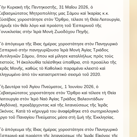
Τὴν Κυριακὴ τῆς Πεντηκοστῆς, 31 Μαΐου 2026, ὁ
Σεβασμιώτατος Μητροπολίτης μας Σάμου καὶ Ἰκαρίας κ.κ.
Εὐσέβιος χοροστάτησε στὸν Ὄρθρο, τέλεσε τὴ Θεία Λειτουργία,
κήρυξε τὸν θεῖο λόγο καὶ προέστη τοῦ Ἑσπερινοῦ τῆς
Γονυκλισίας στὴν Ἱερὰ Μονὴ Ζωοδόχου Πηγῆς.
Τὸ ἀπόγευμα τῆς ἴδιας ἡμέρας χοροστάτησε στὸν Πανηγυρικὸ
Ἑσπερινὸ στὴν πανηγυρίζουσα Ἱερὰ Μονὴ Ἁγίας Τριάδος
Μυτιληνιῶν Σάμου, ὅπου καὶ μίλησε καταλλήλως πρὸς τοὺς
πιστούς. Ἡ ἀκολουθία τελέσθηκε ὑπαίθρια, στὸ προαύλιο τῆς
Ἱερᾶς Μονῆς, καθὼς τὸ Καθολικὸ παραμένει κλειστὸ καὶ
πληγωμένο ἀπὸ τὸν καταστρεπτικὸ σεισμὸ τοῦ 2020.
Τὴ Δευτέρα τοῦ Ἁγίου Πνεύματος, 1 Ἰουνίου 2026, ὁ
Σεβασμιώτατος χοροστάτησε στὸν Ὄρθρο καὶ τέλεσε τὴ Θεία
Λειτουργία στὸν Ἱερὸ Ναὸ Ἁγίας Τριάδος Βαλεοντάδων
(Αηδόνια), προεξάρχοντας καὶ τῆς λιτανεύσεως τῆς Ἱερᾶς
Εἰκόνος. Κατὰ τὸ κήρυγμά του ἀναφέρθηκε στὸ σωτηριολογικὸ
ἔργο τοῦ Παναγίου Πνεύματος μέσα στὴ ζωὴ τῆς Ἐκκλησίας.
Τὸ ἀπόγευμα τῆς ἴδιας ἡμέρας χοροστάτησε στὸν Πανηγυρικὸ
Ἑσπερινὸ καὶ προέστη τῆς λιτανεύσεως τῆς Ἱερᾶς Εἰκόνος τῆς