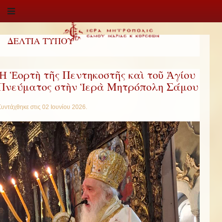
ΔΕΛΤΙΑ ΤΥΠΟΥ
Ἡ Ἑορτὴ τῆς Πεντηκοστῆς καὶ τοῦ Ἁγίου
Πνεύματος στὴν Ἱερὰ Μητρόπολη Σάμου
Συντάχθηκε στις
02 Ιουνίου 2026
.