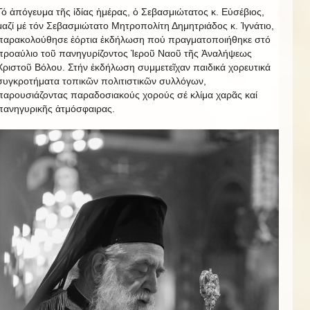
Τό ἀπόγευμα τῆς ἰδίας ἡμέρας, ὁ Σεβασμιώτατος κ. Εὐσέβιος,
μαζί μέ τόν Σεβασμιώτατο Μητροπολίτη Δημητριάδος κ. Ἰγνάτιο,
παρακολούθησε ἐόρτια ἐκδήλωση πού πραγματοποιήθηκε στό
προαύλιο τοῦ πανηγυρίζοντος Ἱεροῦ Ναοῦ τῆς Ἀναλήψεως
Χριστοῦ Βόλου. Στήν ἐκδήλωση συμμετεῖχαν παιδικά χορευτικά
συγκροτήματα τοπικῶν πολιτιστικῶν συλλόγων,
παρουσιάζοντας παραδοσιακούς χορούς σέ κλίμα χαρᾶς καί
πανηγυρικῆς ἀτμόσφαιρας.