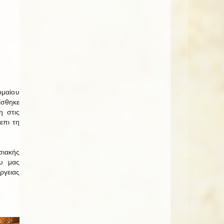
ομαίου
σθηκε
η στις
επι τη
ιακής
υ μας
ργειας