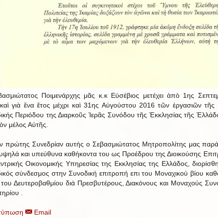
ασμιώτατος Ποιμενάρχης μᾶς κ.κ Εὐσέβιος μετέχει ἀπὸ 1ης Σεπτε
καὶ γιὰ ἕνα ἔτος μέχρι καὶ 31ης Αὐγούστου 2016 τῶν ἐργασιῶν τῆς
ικής Περιόδου της Διαρκοῦς Ἱερᾶς Συνόδου τῆς Ἐκκλησίας τῆς Ἑλλάδ
κὸν μέλος Αὐτῆς.
ην πρώτης Συνεδρίαν αυτής ο Σεβασμιώτατος Μητροπολίτης μας παρ
 υψηλά και υπεύθυνα καθήκοντα του ως Προέδρου της Διοικούσης Επι
εντρικής Οικονομικής Υπηρεσίας της Εκκλησίας της Ελλάδος, διορίσθ
ικός σύνδεσμος στην Συνοδική επιτροπή επι του Μοναχικού βίου καθ
 του Δευτεροβαθμίου διά Πρεσβυτέρους, Διακόνους και Μοναχούς Συν
τηρίου .
τύπωση
Email