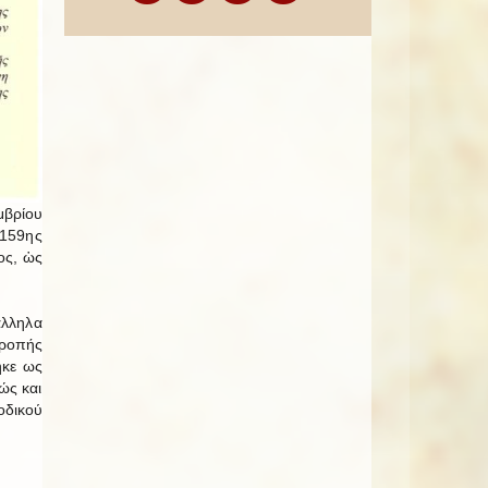
μβρίου
 159ης
ος, ὡς
άλληλα
τροπής
ηκε ως
ώς και
οδικού