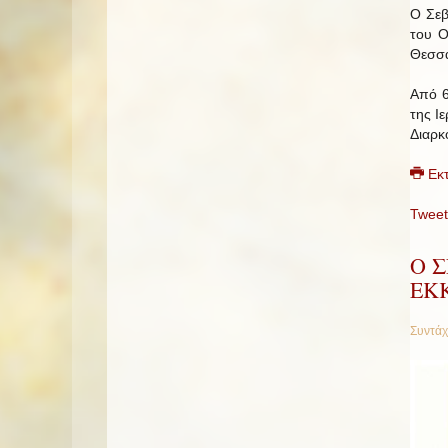
Ο Σεβ
του Ο
Θεσσα
Από 6
της Ι
Διαρκ
Εκ
Tweet
Ο Σ
ΕΚ
Συντάχ