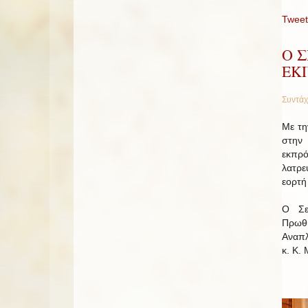
Tweet
Ο 
ΕΚ
Συντάχ
Με τη
στην
εκπρό
λατρε
εορτή
O Σε
Πρωθ
Αναπλ
κ. Κ.