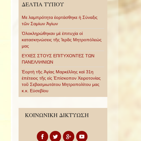
ΔΕΛΤΙΑ ΤΥΠΟΥ
Με λαμπρότητα ἑορτάσθηκε ἡ Σύναξις
τῶν Σαμίων Ἁγίων
Ὁλοκληρώθηκαν μὲ ἐπιτυχία οἱ
κατασκηνώσεις τῆς Ἱερᾶς Μητροπόλεώς
μας
ΕΥΧΕΣ ΣΤΟΥΣ ΕΠΙΤΥΧΟΝΤΕΣ ΤΩΝ
ΠΑΝΕΛΛΗΝΙΩΝ
Ἑορτὴ τῆς Ἁγίας Μαρκέλλης καὶ 31η
ἐπέτειος τῆς εἰς Ἐπίσκοπον Χειροτονίας
τοῦ Σεβασμιωτάτου Μητροπολίτου μας
κ.κ. Εὐσεβίου
ΚΟΙΝΩΝΙΚΗ ΔΙΚΤΥΩΣΗ