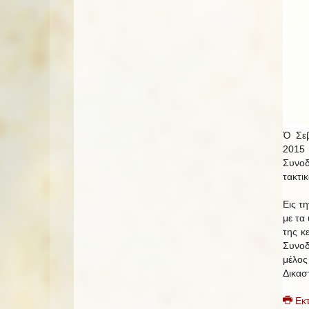
Ὁ Σεβ
2015 
Συνοδ
τακτι
Εις τ
με τα
της κ
Συνοδ
μέλος
Δικασ
Εκ